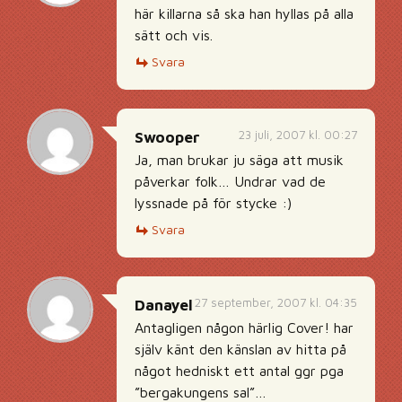
här killarna så ska han hyllas på alla
sätt och vis.
Svara
23 juli, 2007 kl. 00:27
Swooper
Ja, man brukar ju säga att musik
påverkar folk… Undrar vad de
lyssnade på för stycke :)
Svara
27 september, 2007 kl. 04:35
Danayel
Antagligen någon härlig Cover! har
själv känt den känslan av hitta på
något hedniskt ett antal ggr pga
”bergakungens sal”…