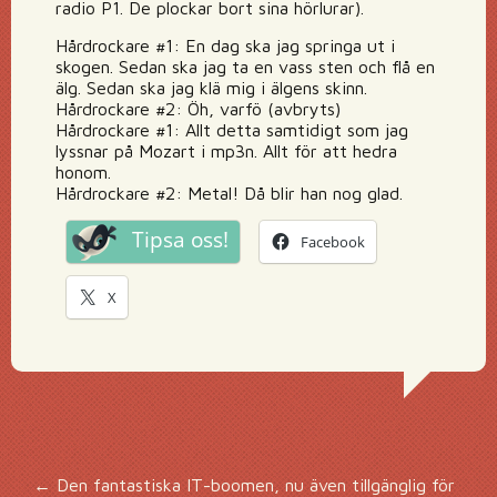
radio P1. De plockar bort sina hörlurar).
Hårdrockare #1: En dag ska jag springa ut i
skogen. Sedan ska jag ta en vass sten och flå en
älg. Sedan ska jag klä mig i älgens skinn.
Hårdrockare #2: Öh, varfö (avbryts)
Hårdrockare #1: Allt detta samtidigt som jag
lyssnar på Mozart i mp3n. Allt för att hedra
honom.
Hårdrockare #2: Metal! Då blir han nog glad.
Tipsa oss!
Facebook
X
←
Den fantastiska IT-boomen, nu även tillgänglig för