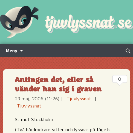
Hoppa
Sök
Meny
till
efte
innehåll
Antingen det, eller så
0
vänder han sig i graven
29 maj, 2006 (11:26)
|
Tjuvlyssnat
|
Tjuvlyssnat
SJ mot Stockholm
(Två hårdrockare sitter och lyssnar på tågets