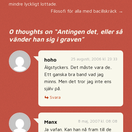
Inläggsnavigering
mindre lyckligt lottade.
Filosofi för alla med bacillskräck
→
0 thoughts on “
Antingen det, eller så
vänder han sig i graven
”
25 augusti, 2006 kl. 23:33
hoho
Älgstyckers. Det måste vara de..
Ett ganska bra band vad jag
minns. Men det tror jag inte ens
själv på.
Svara
8 maj, 2007 kl. 08:08
Manx
Ja vafan. Kan han nå fram till de