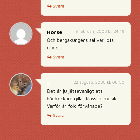
Svara
3 februari, 2008 kl. 04:19
Horse
Och bergakungens sal var iofs
grieg…
Svara
22 augusti, 2008 kl. 08:50
R
Det är ju jättevanligt att
hårdrockare gillar klassisk musik.
Varför är folk förvånade?
Svara