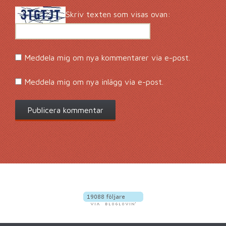
Skriv texten som visas ovan:
Meddela mig om nya kommentarer via e-post.
Meddela mig om nya inlägg via e-post.