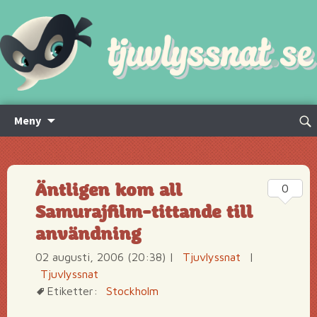
Hoppa
Sök
Meny
till
efte
innehåll
Äntligen kom all
0
Samurajfilm-tittande till
användning
02 augusti, 2006 (20:38)
|
Tjuvlyssnat
|
Tjuvlyssnat
Etiketter:
Stockholm