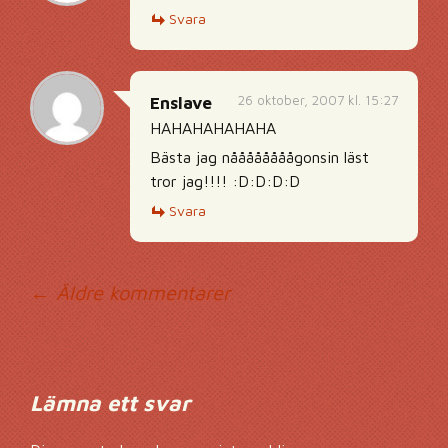
Svara
26 oktober, 2007 kl. 15:27
Enslave
HAHAHAHAHAHA
Bästa jag nåååååååågonsin läst
tror jag!!!! :D:D:D:D
Svara
Kommentarsnavig
← Äldre kommentarer
Lämna ett svar