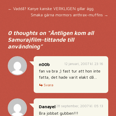
Inläggsnavigering
←
Vaddå? Kanye kanske VERKLIGEN gillar ägg.
Smaka gärna mormors anthrax-muffins
→
0 thoughts on “
Äntligen kom all
Samurajfilm-tittande till
användning
”
12 januari, 2007 kl. 23:16
n00b
fan va bra ;) fast tur att hon inte
fatta, det hade varit elakt då…
Svara
28 september, 2007 kl. 05:13
Danayel
Bra jobbat gubben!!!