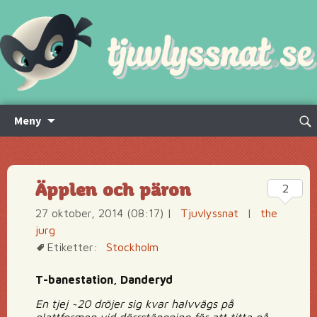
Hoppa
Sök
Meny
till
efte
innehåll
Äpplen och päron
2
27 oktober, 2014 (08:17)
|
Tjuvlyssnat
|
the
jurg
Etiketter:
Stockholm
T-banestation, Danderyd
En tjej ~20 dröjer sig kvar halvvägs på