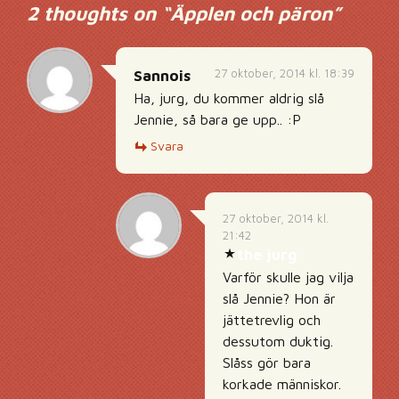
2 thoughts on “
Äpplen och päron
”
27 oktober, 2014 kl. 18:39
Sannois
Ha, jurg, du kommer aldrig slå
Jennie, så bara ge upp.. :P
Svara
27 oktober, 2014 kl.
21:42
the jurg
Varför skulle jag vilja
slå Jennie? Hon är
jättetrevlig och
dessutom duktig.
Slåss gör bara
korkade människor.