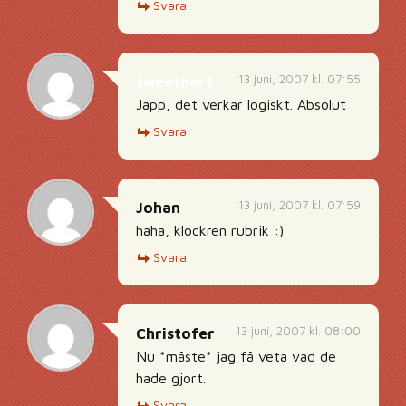
Svara
13 juni, 2007 kl. 07:55
sweethart
Japp, det verkar logiskt. Absolut
Svara
13 juni, 2007 kl. 07:59
Johan
haha, klockren rubrik :)
Svara
13 juni, 2007 kl. 08:00
Christofer
Nu *måste* jag få veta vad de
hade gjort.
Svara