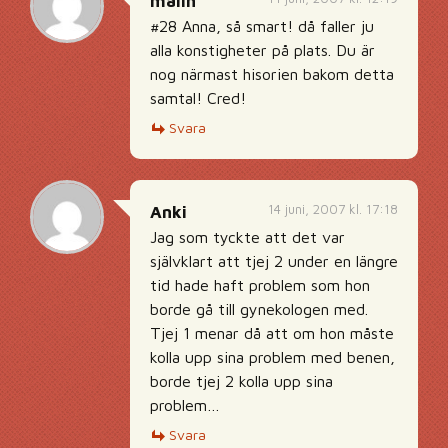
malin
#28 Anna, så smart! då faller ju
alla konstigheter på plats. Du är
nog närmast hisorien bakom detta
samtal! Cred!
Svara
14 juni, 2007 kl. 17:18
Anki
Jag som tyckte att det var
självklart att tjej 2 under en längre
tid hade haft problem som hon
borde gå till gynekologen med.
Tjej 1 menar då att om hon måste
kolla upp sina problem med benen,
borde tjej 2 kolla upp sina
problem…
Svara