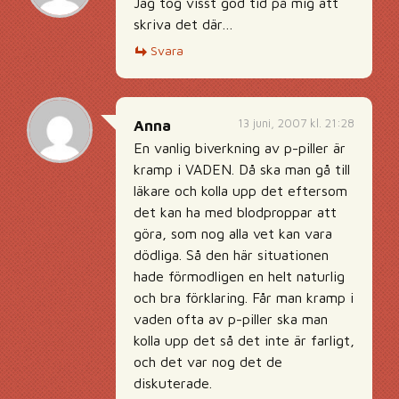
Jag tog visst god tid på mig att
skriva det där…
Svara
13 juni, 2007 kl. 21:28
Anna
En vanlig biverkning av p-piller är
kramp i VADEN. Då ska man gå till
läkare och kolla upp det eftersom
det kan ha med blodproppar att
göra, som nog alla vet kan vara
dödliga. Så den här situationen
hade förmodligen en helt naturlig
och bra förklaring. Får man kramp i
vaden ofta av p-piller ska man
kolla upp det så det inte är farligt,
och det var nog det de
diskuterade.