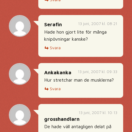
13 juni, 2007 kl. 08:21
Serafin
Hade hon gjort lite för många
knipövningar kanske?
Svara
13 juni, 2007 kl. 09:33
Ankakanka
Hur stretchar man de musklerna?
Svara
13 juni, 2007 kl. 10:13
grosshandlarn
De hade väll antagligen delat på