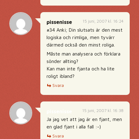
15 juni, 2007 kl. 16:24
pissenisse
#34 Anki; Din slutsats är den mest
logiska och rimliga, men tyvärr
därmed också den minst roliga.
Måste man analysera och förklara
sönder allting?
Kan man inte fjanta och ha lite
roligt ibland?
Svara
15 juni, 2007 kl. 16:38
pissenisse
Ja jag vet att jag är en fjant, men
en glad fjant i alla fall :-)
Svara