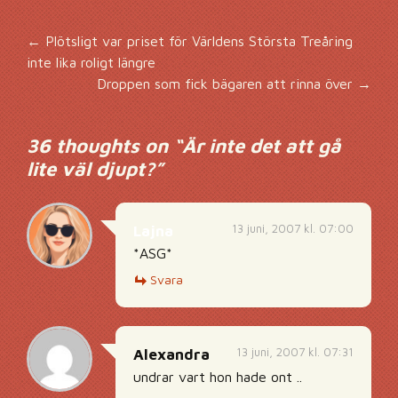
Inläggsnavigering
←
Plötsligt var priset för Världens Största Treåring
inte lika roligt längre
Droppen som fick bägaren att rinna över
→
36 thoughts on “
Är inte det att gå
lite väl djupt?
”
13 juni, 2007 kl. 07:00
Lajna
*ASG*
Svara
13 juni, 2007 kl. 07:31
Alexandra
undrar vart hon hade ont ..