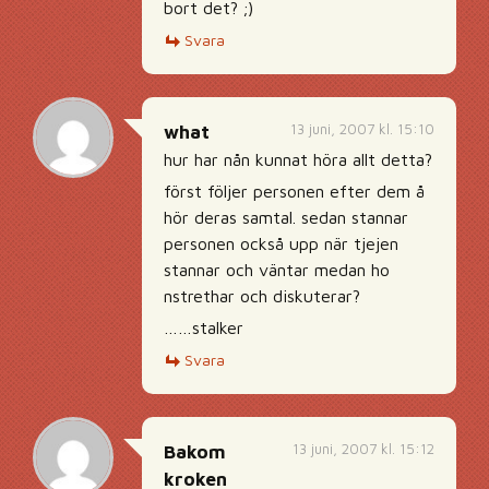
bort det? ;)
Svara
13 juni, 2007 kl. 15:10
what
hur har nån kunnat höra allt detta?
först följer personen efter dem å
hör deras samtal. sedan stannar
personen också upp när tjejen
stannar och väntar medan ho
nstrethar och diskuterar?
……stalker
Svara
13 juni, 2007 kl. 15:12
Bakom
kroken