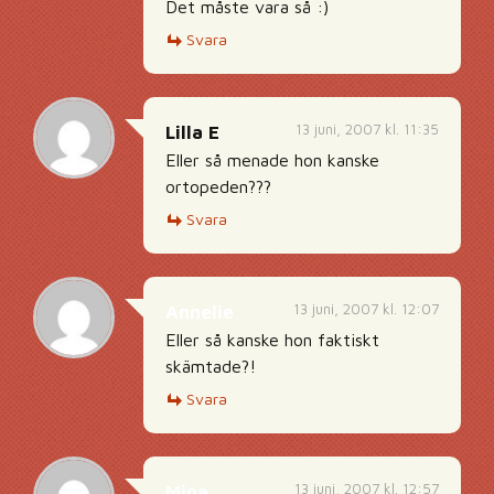
Det måste vara så :)
Svara
13 juni, 2007 kl. 11:35
Lilla E
Eller så menade hon kanske
ortopeden???
Svara
13 juni, 2007 kl. 12:07
Annelie
Eller så kanske hon faktiskt
skämtade?!
Svara
13 juni, 2007 kl. 12:57
Mina