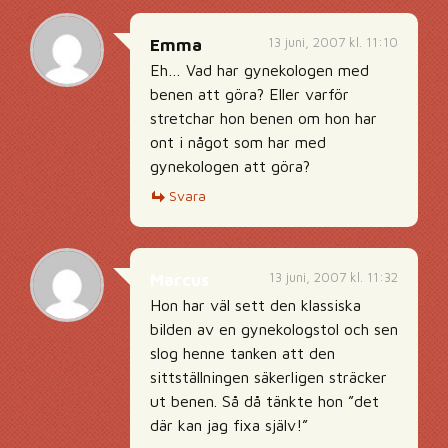
13 juni, 2007 kl. 11:10
Emma
Eh… Vad har gynekologen med
benen att göra? Eller varför
stretchar hon benen om hon har
ont i något som har med
gynekologen att göra?
Svara
13 juni, 2007 kl. 11:32
Marcus
Hon har väl sett den klassiska
bilden av en gynekologstol och sen
slog henne tanken att den
sittställningen säkerligen sträcker
ut benen. Så då tänkte hon ”det
där kan jag fixa själv!”