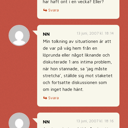
har haft ont i en vecka? Eller?
Svara
13 juni, 2007 kl. 18:14
NN
Min tolkning av situationen är att
de var på väg hem från en
löprunda eller något liknande och
diskuterade 1:ans intima problem,
när hon stannade, sa ’jag måste
stretcha’, ställde sig mot staketet
och fortsatte diskussionen som
om inget hade hänt.
Svara
13 juni, 2007 kl. 18:16
NN