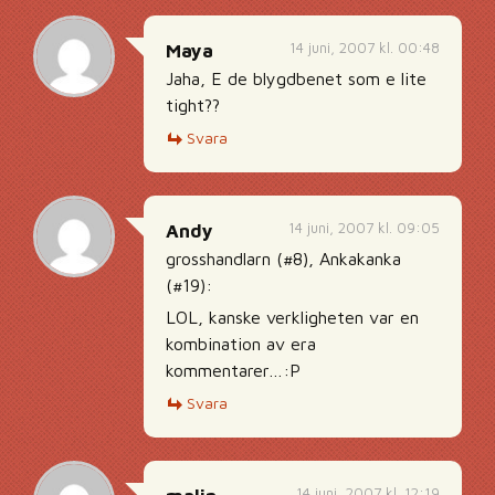
14 juni, 2007 kl. 00:48
Maya
Jaha, E de blygdbenet som e lite
tight??
Svara
14 juni, 2007 kl. 09:05
Andy
grosshandlarn (#8), Ankakanka
(#19):
LOL, kanske verkligheten var en
kombination av era
kommentarer…:P
Svara
14 juni, 2007 kl. 12:19