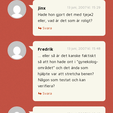
13 juni, 2007 kl. 15:29
jinx
Hade hon gjort det med tjej#2
eller, vad är det som är roligt?
Svara
13 juni, 2007 kl. 15:48
Fredrik
… eller så är det kanske faktiskt
så att hon hade ont i ”gynekolog-
området” och det ända som
hjälpte var att stretcha benen?
Någon som testat och kan
verifiera?
Svara