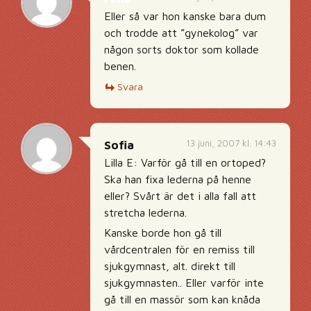
Eller så var hon kanske bara dum
och trodde att ”gynekolog” var
någon sorts doktor som kollade
benen.
Svara
13 juni, 2007 kl. 14:43
Sofia
Lilla E: Varför gå till en ortoped?
Ska han fixa lederna på henne
eller? Svårt är det i alla fall att
stretcha lederna.
Kanske borde hon gå till
vårdcentralen för en remiss till
sjukgymnast, alt. direkt till
sjukgymnasten.. Eller varför inte
gå till en massör som kan knåda