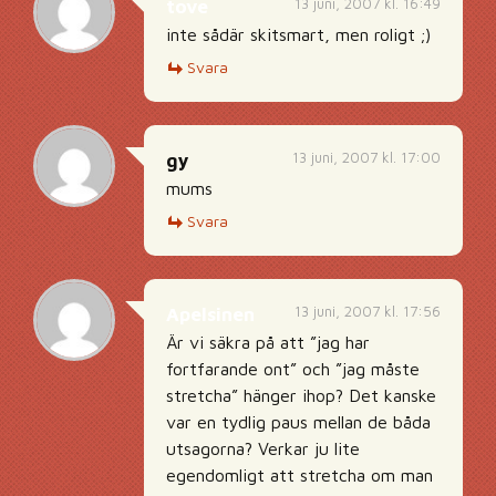
13 juni, 2007 kl. 16:49
tove
inte sådär skitsmart, men roligt ;)
Svara
13 juni, 2007 kl. 17:00
gy
mums
Svara
13 juni, 2007 kl. 17:56
Apelsinen
Är vi säkra på att ”jag har
fortfarande ont” och ”jag måste
stretcha” hänger ihop? Det kanske
var en tydlig paus mellan de båda
utsagorna? Verkar ju lite
egendomligt att stretcha om man