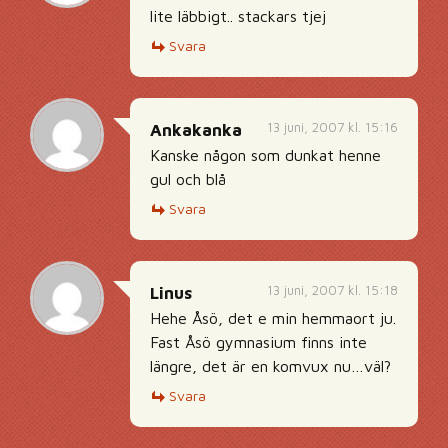
lite läbbigt.. stackars tjej
Svara
13 juni, 2007 kl. 15:16
Ankakanka
Kanske någon som dunkat henne
gul och blå
Svara
13 juni, 2007 kl. 15:18
Linus
Hehe Åsö, det e min hemmaort ju.
Fast Åsö gymnasium finns inte
längre, det är en komvux nu…väl?
Svara