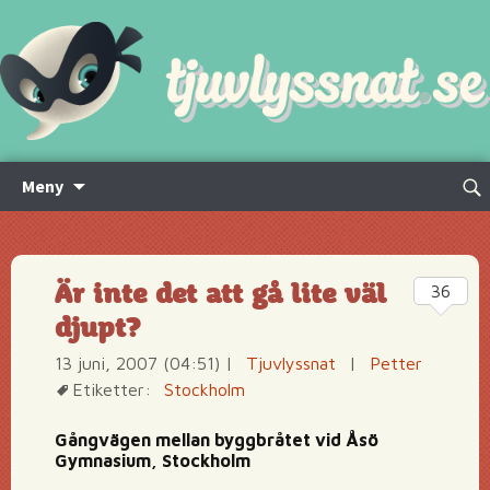
Hoppa
Sök
Meny
till
efte
innehåll
Är inte det att gå lite väl
36
djupt?
13 juni, 2007 (04:51)
|
Tjuvlyssnat
|
Petter
Etiketter:
Stockholm
Gångvägen mellan byggbråtet vid Åsö
Gymnasium, Stockholm