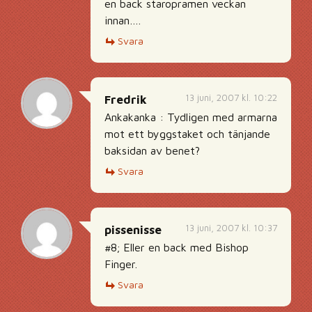
en back staropramen veckan
innan….
Svara
13 juni, 2007 kl. 10:22
Fredrik
Ankakanka : Tydligen med armarna
mot ett byggstaket och tänjande
baksidan av benet?
Svara
13 juni, 2007 kl. 10:37
pissenisse
#8; Eller en back med Bishop
Finger.
Svara