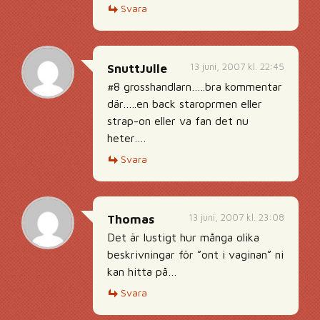
Svara
13 juni, 2007 kl. 22:45
SnuttJulle
#8 grosshandlarn…..bra kommentar
där…..en back staroprmen eller
strap-on eller va fan det nu
heter….
Svara
13 juni, 2007 kl. 23:08
Thomas
Det är lustigt hur många olika
beskrivningar för ”ont i vaginan” ni
kan hitta på…
Svara