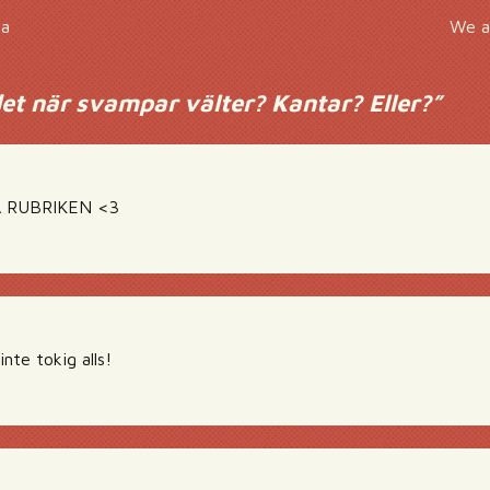
ka
We a
det när svampar välter? Kantar? Eller?
”
 RUBRIKEN <3
nte tokig alls!