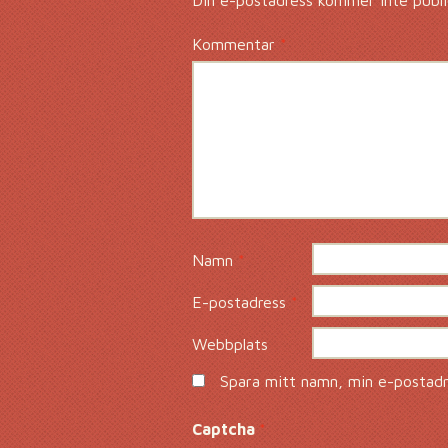
Din e-postadress kommer inte publi
Kommentar
*
Namn
*
E-postadress
*
Webbplats
Spara mitt namn, min e-postadre
Captcha
*