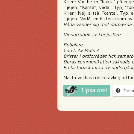
Killen: Vad heter ”kanta” på enge
Tjejen: ”Kanta”, vadå… typ, ”för
Killen: Nej, alltså, ”kanta”. Typ, 
Tjejen: Vadå, en historia som avb
Båda vänder sig mot datorerna 
Vinnarrubrik av Leejustlee
Bubblare:
Can’t. Av Mats A
Brister i ordförrådet fick sama
Deras kommunikation saknade e
En historia kantad av undergång
Nästa veckas rubriktävling hitta
Tipsa oss!
Face