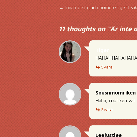
Inläggsnavigering
←
Innan det glada humöret gett vi
11 thoughts on “
Är inte 
Tiger
HAHAHHAHAHAHA
Svara
Snusnmumriken
Haha, rubriken var i
Svara
Leejustlee