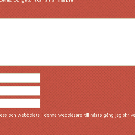
ceras.
Obligatoriska fält är märkta
*
ss och webbplats i denna webbläsare till nästa gång jag skriv