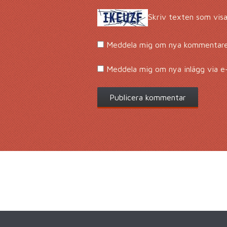
Skriv texten som visa
Meddela mig om nya kommentarer
Meddela mig om nya inlägg via e