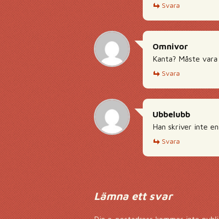
Svara
Omnivor
Kanta? Måste vara 
Svara
Ubbelubb
Han skriver inte e
Svara
Lämna ett svar