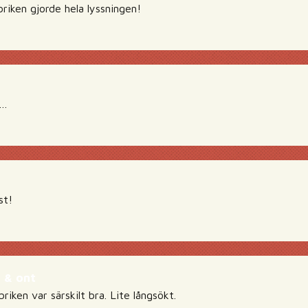
briken gjorde hela lyssningen!
 …
st!
 & ont
riken var särskilt bra. Lite långsökt.