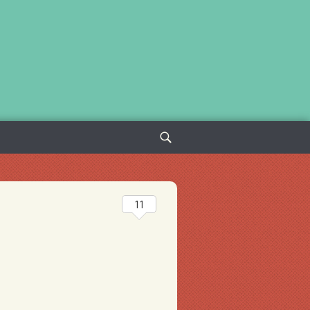
Sök
efter:
11