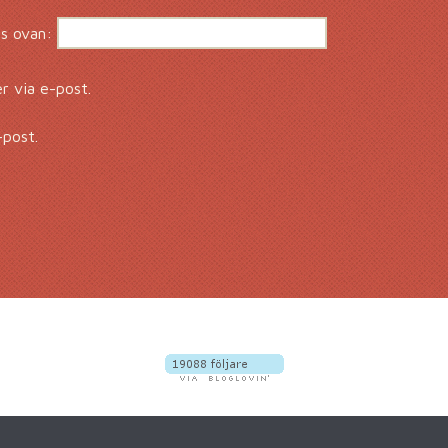
s ovan:
 via e-post.
-post.