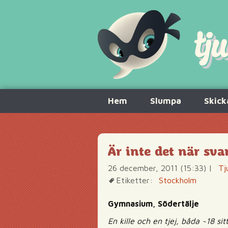
Hoppa
Hem
Slumpa
Skick
till
innehåll
Är inte det när sva
26 december, 2011 (15:33)
|
Tj
Etiketter:
Stockholm
Gymnasium, Södertälje
En kille och en tjej, båda ~18 si