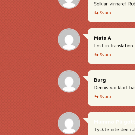
Solklar vinnare! Ru
Svara
Mats A
Lost in translation
Svara
Burg
Dennis var klart bä
Svara
Mamma-På gott
Tyckte inte den rub