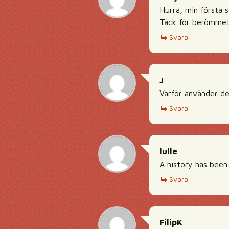
Hurra, min första 
Tack för berömmet
Svara
J
Varför använder de
Svara
lulle
A history has been
Svara
FilipK