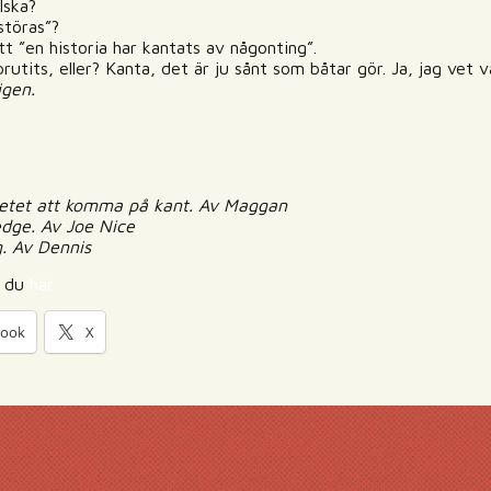
lska?
störas”?
att ”en historia har kantats av någonting”.
rutits, eller? Kanta, det är ju sånt som båtar gör. Ja, jag vet v
igen.
rbetet att komma på kant. Av Maggan
dge. Av Joe Nice
. Av Dennis
r du
här
book
X