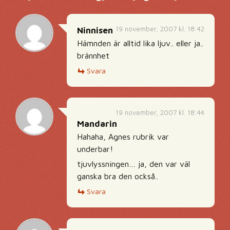
19 november, 2007 kl. 18:42
Ninnisen
Hämnden är alltid lika ljuv.. eller ja..
brännhet
Svara
19 november, 2007 kl. 18:44
Mandarin
Hahaha, Agnes rubrik var
underbar!
tjuvlyssningen… ja, den var väl
ganska bra den också..
Svara