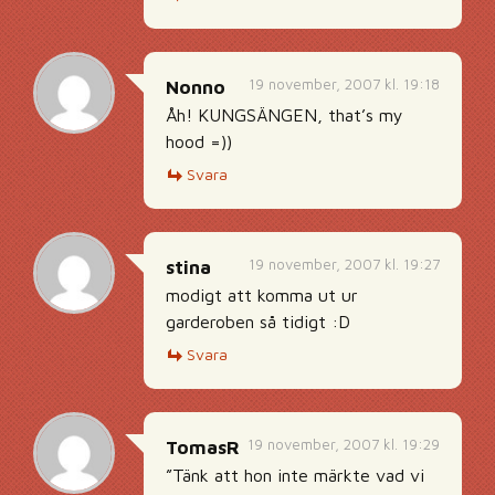
19 november, 2007 kl. 19:18
Nonno
Åh! KUNGSÄNGEN, that’s my
hood =))
Svara
19 november, 2007 kl. 19:27
stina
modigt att komma ut ur
garderoben så tidigt :D
Svara
19 november, 2007 kl. 19:29
TomasR
”Tänk att hon inte märkte vad vi