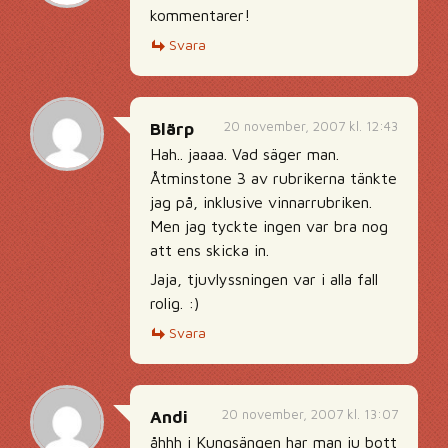
kommentarer!
Svara
20 november, 2007 kl. 12:43
Blärp
Hah.. jaaaa. Vad säger man.
Åtminstone 3 av rubrikerna tänkte
jag på, inklusive vinnarrubriken.
Men jag tyckte ingen var bra nog
att ens skicka in.
Jaja, tjuvlyssningen var i alla fall
rolig. :)
Svara
20 november, 2007 kl. 13:07
Andi
åhhh i Kungsängen har man ju bott