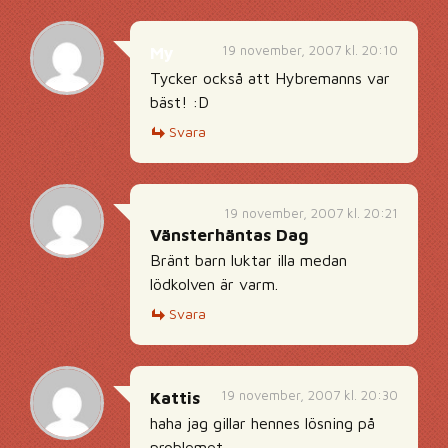
19 november, 2007 kl. 20:10
My
Tycker också att Hybremanns var
bäst! :D
Svara
19 november, 2007 kl. 20:21
Vänsterhäntas Dag
Bränt barn luktar illa medan
lödkolven är varm.
Svara
19 november, 2007 kl. 20:30
Kattis
haha jag gillar hennes lösning på
problemet.