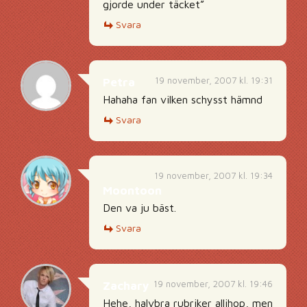
gjorde under täcket”
Svara
19 november, 2007 kl. 19:31
Petra
Hahaha fan vilken schysst hämnd
Svara
19 november, 2007 kl. 19:34
Moontoon
Den va ju bäst.
Svara
19 november, 2007 kl. 19:46
Zachary
Hehe, halvbra rubriker allihop, men