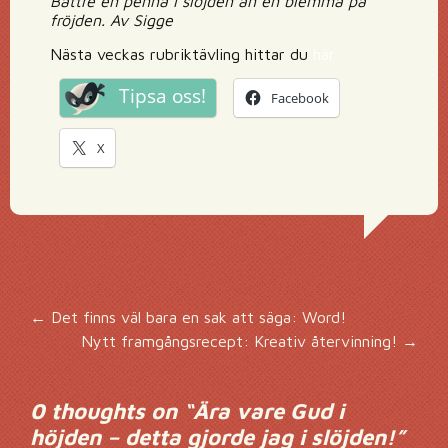
Bättre en penna i slöjden än en blemma på
fröjden. Av Sigge
Nästa veckas rubriktävling hittar du
här
Tipsa oss!
Facebook
X
Inläggsnavigering
←
Det finns väl bara en sak att säga: Word!
Nytt framgångsrecept: Kreativ återvinning!
→
0 thoughts on “
Ära vare Gud i
höjden – detta gjorde jag i slöjden!
”