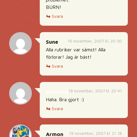
BURN!
Svara
19 november, 2007 kl. 20:30
Sune
Alla rubriker var sämst! Alla
förlorar! Jag är bäst!
Svara
19 november, 2007 kl. 20:41
Stunning
Haha. Bra gjort :)
Svara
19 november, 2007 kl. 21:18
Armon