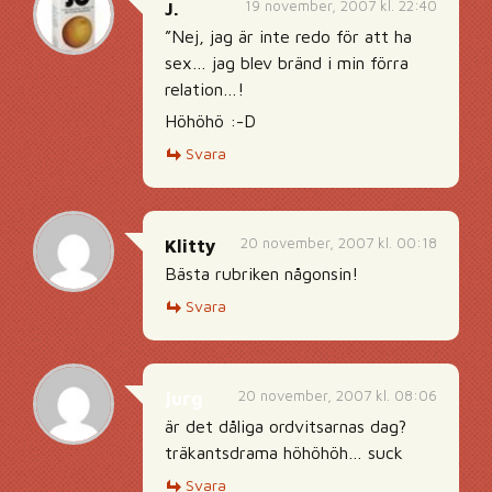
19 november, 2007 kl. 22:40
J.
”Nej, jag är inte redo för att ha
sex… jag blev bränd i min förra
relation…!
Höhöhö :-D
Svara
20 november, 2007 kl. 00:18
Klitty
Bästa rubriken någonsin!
Svara
20 november, 2007 kl. 08:06
jurg
är det dåliga ordvitsarnas dag?
träkantsdrama höhöhöh… suck
Svara