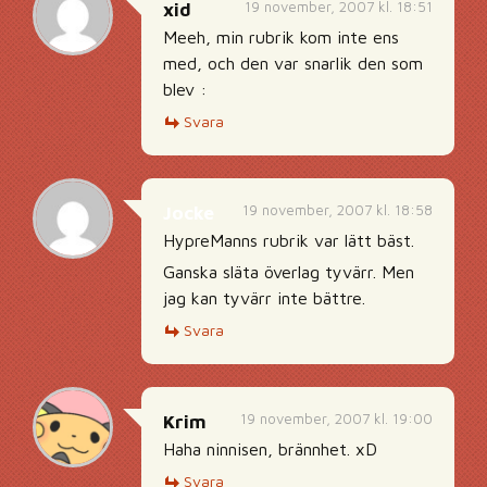
19 november, 2007 kl. 18:51
xid
Meeh, min rubrik kom inte ens
med, och den var snarlik den som
blev :
Svara
19 november, 2007 kl. 18:58
Jocke
HypreManns rubrik var lätt bäst.
Ganska släta överlag tyvärr. Men
jag kan tyvärr inte bättre.
Svara
19 november, 2007 kl. 19:00
Krim
Haha ninnisen, brännhet. xD
Svara