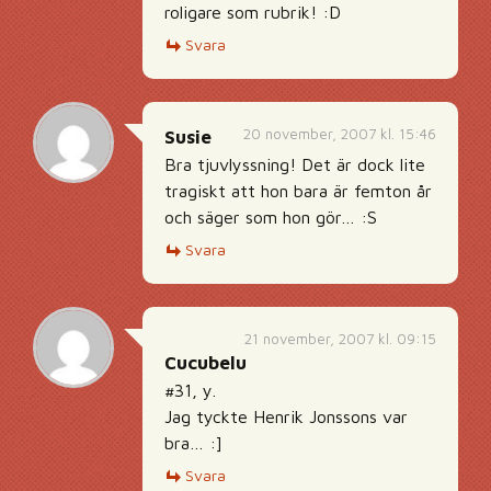
roligare som rubrik! :D
Svara
20 november, 2007 kl. 15:46
Susie
Bra tjuvlyssning! Det är dock lite
tragiskt att hon bara är femton år
och säger som hon gör… :S
Svara
21 november, 2007 kl. 09:15
Cucubelu
#31, y.
Jag tyckte Henrik Jonssons var
bra… :]
Svara