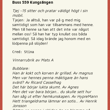
Buss 559 Kungsängen
Tjej ~15 sitter och pratar väldigt högt i sin
mobil.
Tjejen: Ja alltså, han var på g med mig
samtidigt som han var tillsammans med henne.
Men till henne sa han att det inte var något
mellan oss! Så han har typ knullat oss båda
samtidigt. Så idag brände jag honom med en
lödpenna på slöjden!
Cred: Stina
Vinnarrubrik av Mats A
Bubblare:
Han är kokt och korven är grillad. Av magnus
Men var hennes penna mäktigare än hans
svärd? Av Ricard Casselhag
Det här börjar lukta skumt. Av Agnes
Men det var bara början… du skulle sett hur
han såg ut efter hemkunskapen. Av HypreMann
Hett triangeldrama lämnar en sotis… Av Henrik
Jonsson