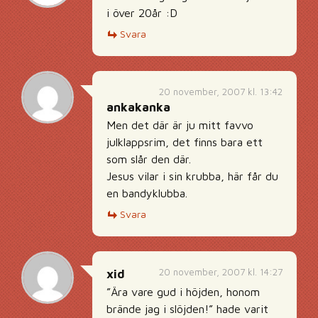
i över 20år :D
Svara
20 november, 2007 kl. 13:42
ankakanka
Men det där är ju mitt favvo
julklappsrim, det finns bara ett
som slår den där.
Jesus vilar i sin krubba, här får du
en bandyklubba.
Svara
20 november, 2007 kl. 14:27
xid
”Ära vare gud i höjden, honom
brände jag i slöjden!” hade varit