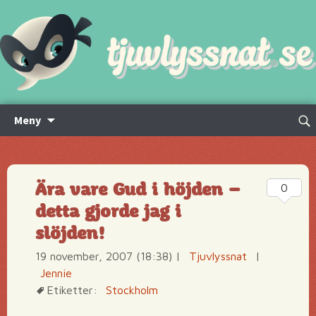
Hoppa
Sök
Meny
till
efte
innehåll
Ära vare Gud i höjden –
0
detta gjorde jag i
slöjden!
19 november, 2007 (18:38)
|
Tjuvlyssnat
|
Jennie
Etiketter:
Stockholm