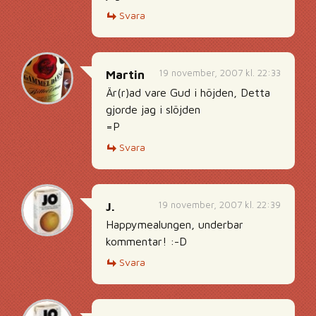
Svara
19 november, 2007 kl. 22:33
Martin
Är(r)ad vare Gud i höjden, Detta
gjorde jag i slöjden
=P
Svara
19 november, 2007 kl. 22:39
J.
Happymealungen, underbar
kommentar! :-D
Svara