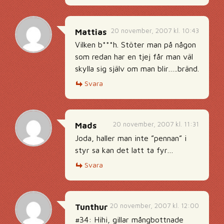
20 november, 2007 kl. 10:43
Mattias
Vilken b***h. Stöter man på någon
som redan har en tjej får man väl
skylla sig själv om man blir…..bränd.
Svara
20 november, 2007 kl. 11:31
Mads
Joda, haller man inte ”pennan” i
styr sa kan det latt ta fyr…
Svara
20 november, 2007 kl. 12:00
Tunthur
#34: Hihi, gillar mångbottnade