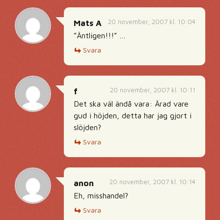
20 november, 2007 kl. 10:04
Mats A
”Äntligen!!!” …
Svara
20 november, 2007 kl. 10:11
f
Det ska väl ändå vara: Ärad vare
gud i höjden, detta har jag gjort i
slöjden?
Svara
20 november, 2007 kl. 10:14
anon
Eh, misshandel?
Svara