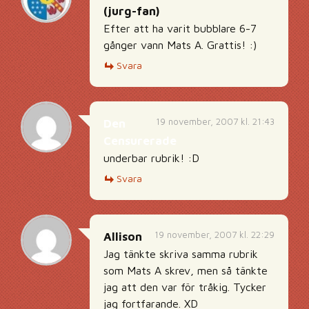
(jurg-fan)
Efter att ha varit bubblare 6-7
gånger vann Mats A. Grattis! :)
Svara
19 november, 2007 kl. 21:43
Den
Censurerade
underbar rubrik! :D
Svara
19 november, 2007 kl. 22:29
Allison
Jag tänkte skriva samma rubrik
som Mats A skrev, men så tänkte
jag att den var för tråkig. Tycker
jag fortfarande. XD