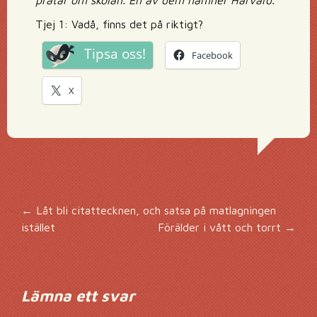
pratar om skolan. En av dem nämner Harvard.
Tjej 1: Vadå, finns det på riktigt?
Tipsa oss!
Facebook
X
Inläggsnavigering
←
Låt bli citattecknen, och satsa på matlagningen
istället
Förälder i vått och torrt
→
Lämna ett svar