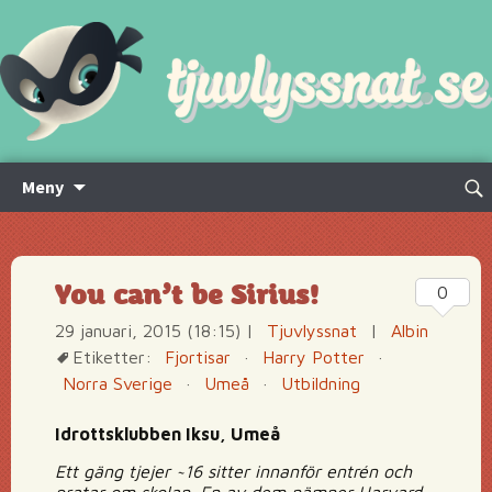
Hoppa
Sök
Meny
till
efte
innehåll
You can’t be Sirius!
0
29 januari, 2015 (18:15)
|
Tjuvlyssnat
|
Albin
Etiketter:
Fjortisar
·
Harry Potter
·
Norra Sverige
·
Umeå
·
Utbildning
Idrottsklubben Iksu, Umeå
Ett gäng tjejer ~16 sitter innanför entrén och