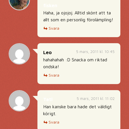
fisken
Haha, ja ojojoj. Alltid skönt att ta
allt som en personlig förolämpling!
Svara
5 mars, 2011 kl. 10:45
Leo
hahahahah :D Snacka om riktad
ondska!
Svara
5 mars, 2011 kl. 11:02
Tatl
Han kanske bara hade det väldigt
körigt.
Svara