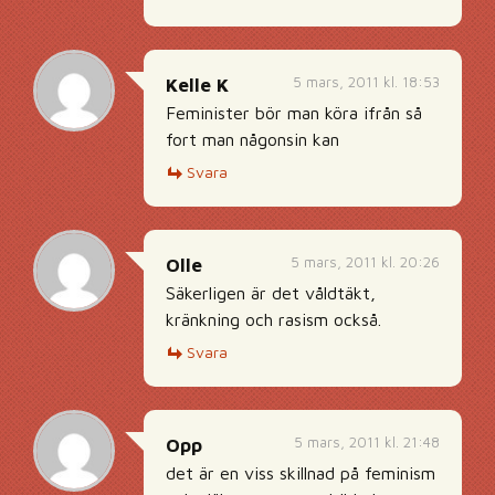
5 mars, 2011 kl. 18:53
Kelle K
Feminister bör man köra ifrån så
fort man någonsin kan
Svara
5 mars, 2011 kl. 20:26
Olle
Säkerligen är det våldtäkt,
kränkning och rasism också.
Svara
5 mars, 2011 kl. 21:48
Opp
det är en viss skillnad på feminism