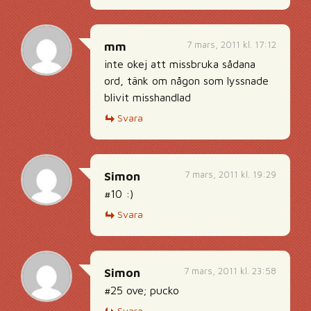
7 mars, 2011 kl. 17:12
mm
inte okej att missbruka sådana
ord, tänk om någon som lyssnade
blivit misshandlad
Svara
7 mars, 2011 kl. 19:29
Simon
#10 :)
Svara
7 mars, 2011 kl. 23:58
Simon
#25 ove; pucko
Svara