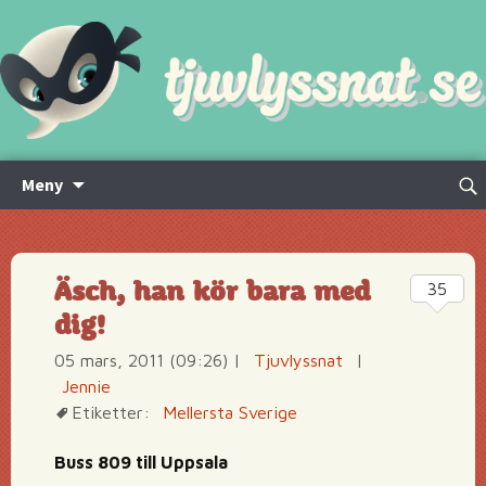
Hoppa
Sök
Meny
till
efte
innehåll
Äsch, han kör bara med
35
dig!
05 mars, 2011 (09:26)
|
Tjuvlyssnat
|
Jennie
Etiketter:
Mellersta Sverige
Buss 809 till Uppsala