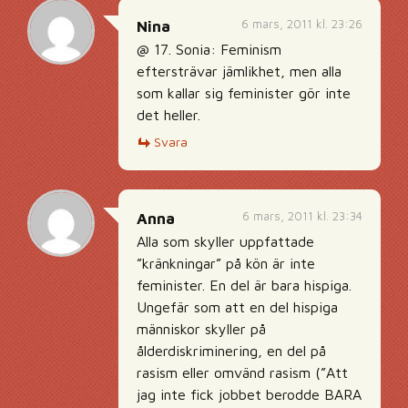
6 mars, 2011 kl. 23:26
Nina
@ 17. Sonia: Feminism
eftersträvar jämlikhet, men alla
som kallar sig feminister gör inte
det heller.
Svara
6 mars, 2011 kl. 23:34
Anna
Alla som skyller uppfattade
”kränkningar” på kön är inte
feminister. En del är bara hispiga.
Ungefär som att en del hispiga
människor skyller på
ålderdiskriminering, en del på
rasism eller omvänd rasism (”Att
jag inte fick jobbet berodde BARA