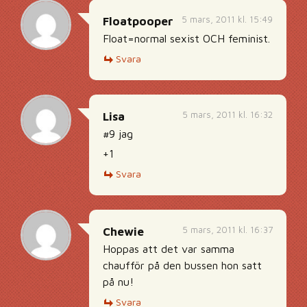
5 mars, 2011 kl. 15:49
Floatpooper
Float=normal sexist OCH feminist.
Svara
5 mars, 2011 kl. 16:32
Lisa
#9 jag
+1
Svara
5 mars, 2011 kl. 16:37
Chewie
Hoppas att det var samma
chaufför på den bussen hon satt
på nu!
Svara