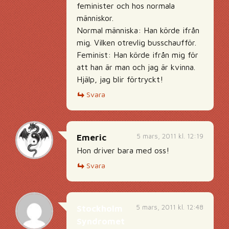
feminister och hos normala
människor.
Normal människa: Han körde ifrån
mig. Vilken otrevlig busschaufför.
Feminist: Han körde ifrån mig för
att han är man och jag är kvinna.
Hjälp, jag blir förtryckt!
Svara
5 mars, 2011 kl. 12:19
Emeric
Hon driver bara med oss!
Svara
5 mars, 2011 kl. 12:48
Stockholm
Syndromet