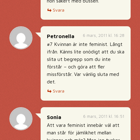
hon säkert med bussen.
Svara
6 mars, 2011 kl. 16:28
Petronella
#7 Kvinnan är inte feminist. Långt
ifrån. Känns lite onödigt att du ska
slita ut begrepp som du inte
förstår – och göra att fler
missförstår. Var vänlig sluta med
det.
Svara
6 mars, 2011 kl. 16:51
Sonia
Att vara feminist innebär väl att
man står för jämlikhet mellan