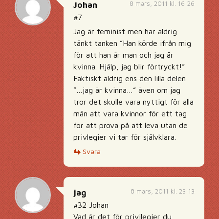
8 mars, 2011 kl. 16:26
Johan
#7
Jag är feminist men har aldrig
tänkt tanken ”Han körde ifrån mig
för att han är man och jag är
kvinna. Hjälp, jag blir förtryckt!”
Faktiskt aldrig ens den lilla delen
”…jag är kvinna…” även om jag
tror det skulle vara nyttigt för alla
män att vara kvinnor för ett tag
för att prova på att leva utan de
privlegier vi tar för självklara.
Svara
8 mars, 2011 kl. 23:13
jag
#32 Johan
Vad är det för privilegier du