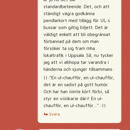
standardbeteende. Det, och att
ständigt vägra godkänna
pendlarkort med tillägg för UL:s
bussar som giltig biljett. Det är
väldigt enkelt att bli obegränsat
förbannad på dem om man
försöker ta sig fram mha
lokaltrafik i Uppsala. Så, nu tycker
jag att vi allihopa tar varandra i
händerna och sjunger tillsammans:
||:”En ul-chaufför, en ul-chaufför,
det är en sadist på gott humör.
Och har han iiiinte kört förbi, så
styr en viiiiikarie däri! En ul-
chaufför, en ul-chaufför…” :||
Svara