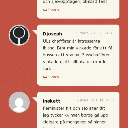
och självupptagen, obildad tant
Svara
5 mars, 2011 kl. 21:51
Djoseph
ULs chafförer är intressanta
ibland. Bror min vinkade för att få
bussen att stanna. Busschaffören
vinkade glatt tillbaka och körde
förbi…
Svara
6 mars, 2011 kl. 14:17
Inakatt
Feminister hit och sexister dit,
jag tycker kvinnan borde gå upp
tidigare på morgonen så hinner