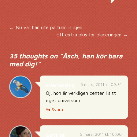
Inläggsnavigering
←
Nu var han ute på tunn is igen.
Ett extra plus för placeringen
→
35 thoughts on “
Äsch, han kör bara
med dig!
”
5 mars, 2011 kl. 09:34
Everlasting
Oj, hon är verkligen center i sitt
eget universum
Svara
5 mars, 2011 kl. 10:00
Gott sa