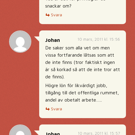
snackar om?
Svara
10 mars, 2011 kl. 15:56
Johan
De saker som alla vet om men
vissa fortfarande låtsas som att
de inte finns (tror faktiskt ingen
är så korkad så att de inte tror att
de finns).
Högre lön för likvärdigt jobb,
tillgång till det offentliga rummet,
andel av obetalt arbete…..
Svara
10 mars, 2011 kl. 15:57
Johan