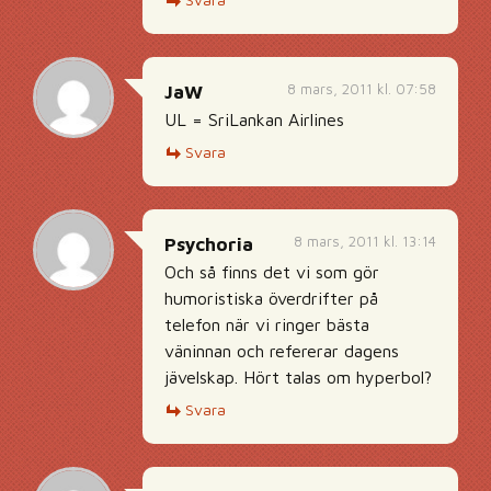
8 mars, 2011 kl. 07:58
JaW
UL = SriLankan Airlines
Svara
8 mars, 2011 kl. 13:14
Psychoria
Och så finns det vi som gör
humoristiska överdrifter på
telefon när vi ringer bästa
väninnan och refererar dagens
jävelskap. Hört talas om hyperbol?
Svara