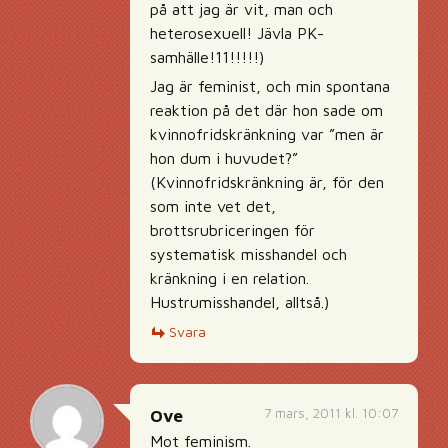
på att jag är vit, man och
heterosexuell! Jävla PK-
samhälle!11!!!!!)
Jag är feminist, och min spontana
reaktion på det där hon sade om
kvinnofridskränkning var ”men är
hon dum i huvudet?”
(Kvinnofridskränkning är, för den
som inte vet det,
brottsrubriceringen för
systematisk misshandel och
kränkning i en relation.
Hustrumisshandel, alltså.)
Svara
7 mars, 2011 kl. 10:07
Ove
Mot feminism.