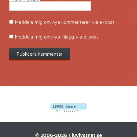
Meddela mig om nya kommentarer via e-post.
Meddela mig om nya inlägg via e-post.
© 2006-2026 Tjuvlyssnat.se