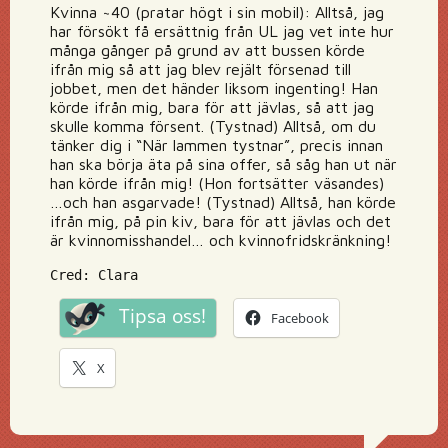
Kvinna ~40 (pratar högt i sin mobil): Alltså, jag
har försökt få ersättnig från UL jag vet inte hur
många gånger på grund av att bussen körde
ifrån mig så att jag blev rejält försenad till
jobbet, men det händer liksom ingenting! Han
körde ifrån mig, bara för att jävlas, så att jag
skulle komma försent. (Tystnad) Alltså, om du
tänker dig i “När lammen tystnar”, precis innan
han ska börja äta på sina offer, så såg han ut när
han körde ifrån mig! (Hon fortsätter väsandes)
…och han asgarvade! (Tystnad) Alltså, han körde
ifrån mig, på pin kiv, bara för att jävlas och det
är kvinnomisshandel… och kvinnofridskränkning!
Cred: Clara
Tipsa oss!
Facebook
X