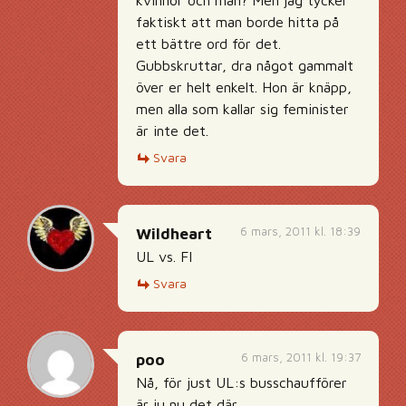
kvinnor och män? Men jag tycker
faktiskt att man borde hitta på
ett bättre ord för det.
Gubbskruttar, dra något gammalt
över er helt enkelt. Hon är knäpp,
men alla som kallar sig feminister
är inte det.
Svara
6 mars, 2011 kl. 18:39
Wildheart
UL vs. FI
Svara
6 mars, 2011 kl. 19:37
poo
Nå, för just UL:s busschaufförer
är ju nu det där