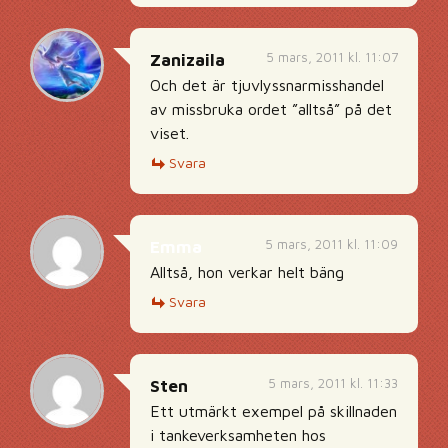
5 mars, 2011 kl. 11:07
Zanizaila
Och det är tjuvlyssnarmisshandel
av missbruka ordet ”alltså” på det
viset.
Svara
5 mars, 2011 kl. 11:09
Emma
Alltså, hon verkar helt bäng
Svara
5 mars, 2011 kl. 11:33
Sten
Ett utmärkt exempel på skillnaden
i tankeverksamheten hos