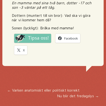
En mamma med sina två barn, dotter ~17 och
son ~3 väntar på ett tåg.
Dottern (muntert till sin bror): Vad ska vi göra
när vi kommer hem då?
Sonen (lyckligt): Bråka med mamma!
Tipsa oss!
Facebook
X
Inläggsnavigering
←
Varken anatomiskt eller politiskt korrekt
Nu blir det fredagslys
→