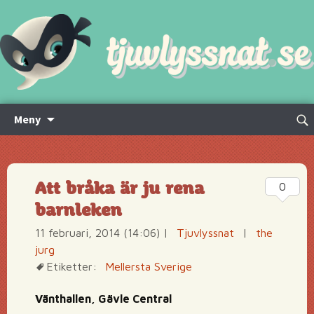
Hoppa
Sök
Meny
till
efte
innehåll
Att bråka är ju rena
0
barnleken
11 februari, 2014 (14:06)
|
Tjuvlyssnat
|
the
jurg
Etiketter:
Mellersta Sverige
Vänthallen, Gävle Central