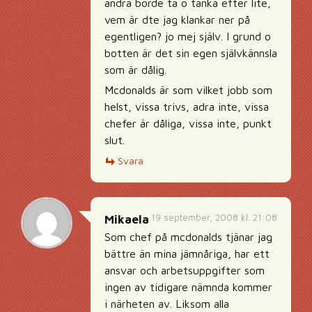
andra borde ta o tänka efter lite,
vem är dte jag klankar ner på
egentligen? jo mej själv. I grund o
botten är det sin egen självkännsla
som är dålig.
Mcdonalds är som vilket jobb som
helst, vissa trivs, adra inte, vissa
chefer är dåliga, vissa inte, punkt
slut.
Svara
19 september, 2008 kl. 21:08
Mikaela
Som chef på mcdonalds tjänar jag
bättre än mina jämnåriga, har ett
ansvar och arbetsuppgifter som
ingen av tidigare nämnda kommer
i närheten av. Liksom alla