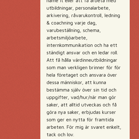
name it eller att få arbeta med
utbildningar, personalarbete,
arkivering, råvarukontroll, ledning
& coachning varje dag,
varubeställning, schema,
arbetsmiljöarbete,
internkommunikation och ha ett
ständigt ansvar och en ledar roll.
Att få hålla värdinneutbildningar
som man verkligen brinner för för
hela företaget och ansvara över
dessa människor, att kunna
bestämma själv över sin tid och
uppgifter, vad/hur/när man gör
saker, att alltid utveckas och få
göra nya saker, erbjudas kurser
som ger en nytta för framtida
arbeten. För mig är svaret enkelt,
tack och lov.