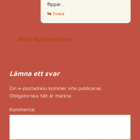
flippar…
Svara
Kommentarsnavig
← Äldre kommentarer
Lämna ett svar
Din e-postadress kommer inte publiceras.
Obligatoriska fält är märkta
*
Kommentar
*