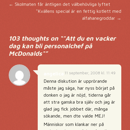
Inläggsnavigering
←
Skolmaten får äntligen det välbehövliga lyftet
"Kvällens special är en fettig kotlett med
alfahanegroddar
→
103 thoughts on “
"Att du en vacker
dag kan bli personalchef på
McDonalds"
”
11 september, 2008 kl. 11:49
angelica
Denna diskution är upprörande
måste jag säga, har nyss börjat på
donken o jag är nöjd, tiderna går
att stra ganska bra själv och jag är
glad jag fick jobbet där, många
sökande, men dte valde MEJ!
Människor som klankar ner på