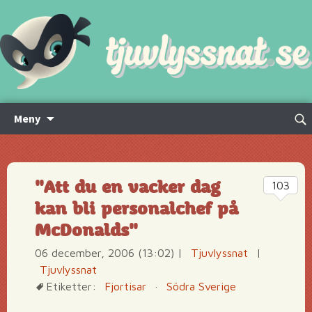
Hoppa
Sök
Meny
till
efte
innehåll
"Att du en vacker dag
103
kan bli personalchef på
McDonalds"
06 december, 2006 (13:02)
|
Tjuvlyssnat
|
Tjuvlyssnat
Etiketter:
Fjortisar
·
Södra Sverige