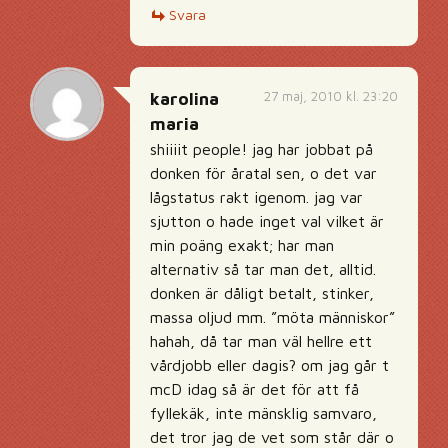
Svara
27 maj, 2010 kl. 23:20
karolina
maria
shiiiit people! jag har jobbat på
donken för åratal sen, o det var
lågstatus rakt igenom. jag var
sjutton o hade inget val vilket är
min poäng exakt; har man
alternativ så tar man det, alltid.
donken är dåligt betalt, stinker,
massa oljud mm. ”möta människor”
hahah, då tar man väl hellre ett
vårdjobb eller dagis? om jag går t
mcD idag så är det för att få
fyllekäk, inte mänsklig samvaro,
det tror jag de vet som står där o