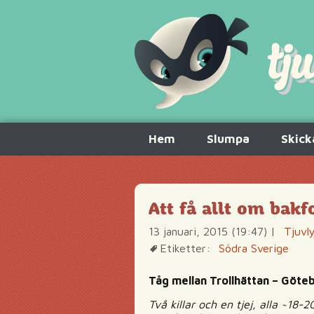
Hoppa
Hem
Slumpa
Skick
till
innehåll
Att få allt om bakf
13 januari, 2015 (19:47)
|
Tjuvl
Etiketter:
Södra Sverige
Tåg mellan Trollhättan – Göte
Två killar och en tjej, alla ~18-