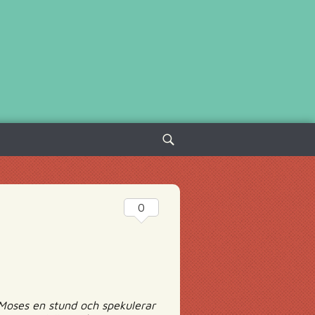
Sök
efter:
0
om Moses en stund och spekulerar