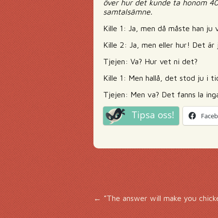
över hur det kunde ta honom 40 å
samtalsämne.
Kille 1: Ja, men då måste han ju
Kille 2: Ja, men eller hur! Det är
Tjejen: Va? Hur vet ni det?
Kille 1: Men hallå, det stod ju i t
Tjejen: Men va? Det fanns la inga
Tipsa oss!
Face
Inläggsnavigering
←
”The answer will make you chick