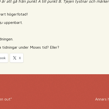
r att gå från punkt A till punkt B. Tjejen tystnar och märker 
 vart högerfotad!
 ju uppenbart.
idningen.
 tidningar under Moses tid? Eller?
book
X
en out”
Annars 