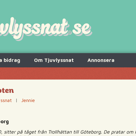
a bidrag
Om Tjuvlyssnat
Annonsera
oten
yssnat
|
Jennie
borg
20, sitter på tåget från Trollhättan till Göteborg. De pratar 