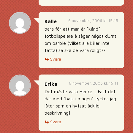
6 november, 2006 kl. 15:15
Kalle
bara för att man är ”känd”
fotbollspelare å säger något dumt
om barbie (vilket alla killar inte
fatta) så ska de vara roligt??
Svara
6 november, 2006 kl. 16:11
Erika
Det måste vara Henke… Fast det
där med ”bajs i magen” tycker jag
låter spm en hyfsat äcklig
beskrivning!
Svara