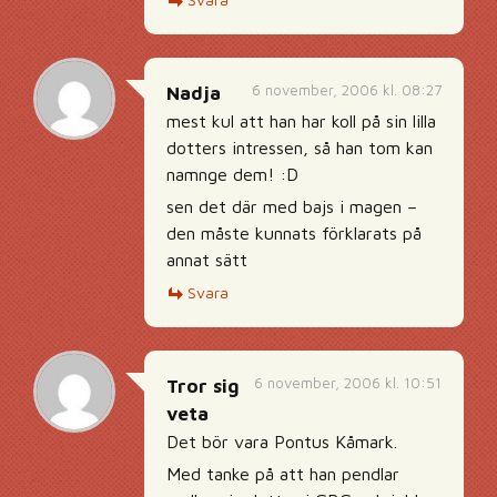
6 november, 2006 kl. 08:27
Nadja
mest kul att han har koll på sin lilla
dotters intressen, så han tom kan
namnge dem! :D
sen det där med bajs i magen –
den måste kunnats förklarats på
annat sätt
Svara
6 november, 2006 kl. 10:51
Tror sig
veta
Det bör vara Pontus Kåmark.
Med tanke på att han pendlar