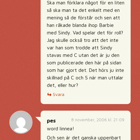
Ska man förklara något för en liten
så ska man ta det enkelt med en
mening så de förstår och sen att
han råkade blanda ihop Barbie
med Sindy. Vad spelar det för roll?
Jag skulle också tro att det inte
var han som trodde att Sindy
stavas med C utan det är ju den
som publicerade den här på sidan
som har gjort det. Det hörs ju inte
skillnad på C och S när man uttalar
det, eller hur?
Svara
8 november, 2006 kl. 21:09
pes
word linnea!
Och sen är det ganska uppenbart