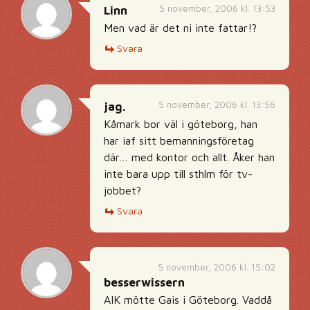
5 november, 2006 kl. 13:53
Linn
Men vad är det ni inte fattar!?
Svara
5 november, 2006 kl. 13:56
jag.
Kåmark bor väl i göteborg, han
har iaf sitt bemanningsföretag
där… med kontor och allt. Åker han
inte bara upp till sthlm för tv-
jobbet?
Svara
5 november, 2006 kl. 15:02
besserwissern
AIK mötte Gais i Göteborg. Vaddå