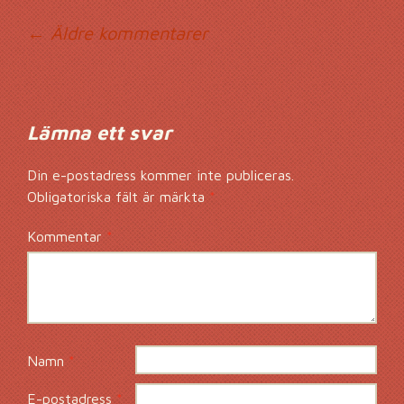
Kommentarsnavig
← Äldre kommentarer
Lämna ett svar
Din e-postadress kommer inte publiceras.
Obligatoriska fält är märkta
*
Kommentar
*
Namn
*
E-postadress
*