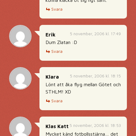
kunna kläcka ut sig ngt sånt.
Svara
5 november, 2006 kl. 17:49
Erik
Dum Zlatan :D
Svara
5 november, 2006 kl. 18:15
Klara
Lönt att åka flyg mellan Götet och
STHLM! XD
Svara
5 november, 2006 kl. 18:53
Klas Katt
Mycket känd fotbollsstjärna… det