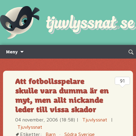
Hoppa
Sök
Meny
till
efte
innehåll
Att fotbollsspelare
91
skulle vara dumma är en
myt, men allt nickande
leder till vissa skador
04 november, 2006 (18:58)
|
Tjuvlyssnat
|
Tjuvlyssnat
Etiketter:
Barn
·
Södra Sverige