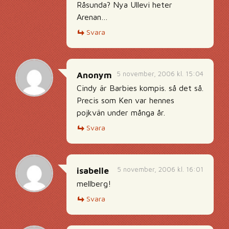
Råsunda? Nya Ullevi heter
Arenan…
Svara
5 november, 2006 kl. 15:04
Anonym
Cindy är Barbies kompis. så det så.
Precis som Ken var hennes
pojkvän under många år.
Svara
5 november, 2006 kl. 16:01
isabelle
mellberg!
Svara