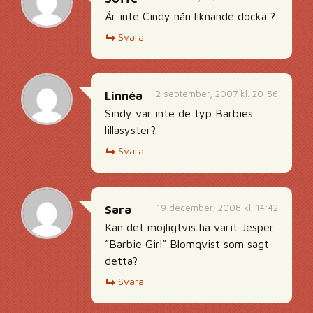
Är inte Cindy nån liknande docka ?
Svara
2 september, 2007 kl. 20:56
Linnéa
Sindy var inte de typ Barbies
lillasyster?
Svara
19 december, 2008 kl. 14:42
Sara
Kan det möjligtvis ha varit Jesper
”Barbie Girl” Blomqvist som sagt
detta?
Svara