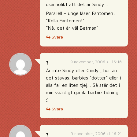
osannolikt att det är Sindy…
Parallell – unge läser Fantomen:
”Kolla Fantomen!”
”Nä, det är väl Batman”
Svara
9 november, 2006 kl. 16:18
?
Är inte Sindy eller Cindy , hur än
det stavas, barbies ”dotter” eller i
alla fall en liten tjej… Så står det i
min vääldigt gamla barbie tidning
;)
Svara
9 november, 2006 kl. 16:21
?