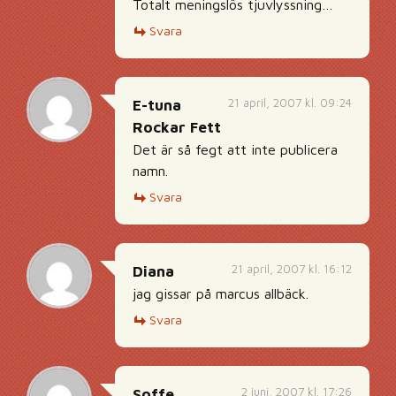
Totalt meningslös tjuvlyssning…
Svara
21 april, 2007 kl. 09:24
E-tuna
Rockar Fett
Det är så fegt att inte publicera
namn.
Svara
21 april, 2007 kl. 16:12
Diana
jag gissar på marcus allbäck.
Svara
2 juni, 2007 kl. 17:26
Soffe