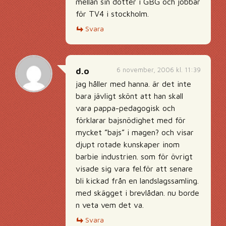
mellan sin dotter i GBG och jobbar
för TV4 i stockholm.
Svara
6 november, 2006 kl. 11:39
d.o
jag håller med hanna. är det inte
bara jävligt skönt att han skall
vara pappa-pedagogisk och
förklarar bajsnödighet med för
mycket ”bajs” i magen? och visar
djupt rotade kunskaper inom
barbie industrien. som för övrigt
visade sig vara fel.för att senare
bli kickad från en landslagssamling.
med skägget i brevlådan. nu borde
n veta vem det va.
Svara