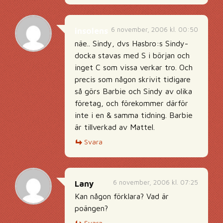
6 november, 2006 kl. 00:50
insolens
näe.. Sindy, dvs Hasbro:s Sindy-
docka stavas med S i början och
inget C som vissa verkar tro. Och
precis som någon skrivit tidigare
så görs Barbie och Sindy av olika
företag, och förekommer därför
inte i en & samma tidning. Barbie
är tillverkad av Mattel.
Svara
6 november, 2006 kl. 07:25
Lany
Kan någon förklara? Vad är
poängen?
Svara