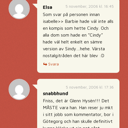
5 november, 2006 kl. 16:45
Elsa
Som svar på personen innan
isabelle>> Barbie hade väl inte alls
en kompis som hette Cindy. Och
alla dom som hade en ”Cindy”
hade väl helt enkelt en sämre
version av Sindy…hehe. Värsta
nostalgitråden det här blev :D
Svara
5 november, 2006 kl. 17:36
snabbhund
Fniss, det är Glenn Hysèn!!! Det
MÅSTE vara han. Han reser ju mkt
i sitt jobb som kommentator, bor i
Götegorg och han skulle definitivt