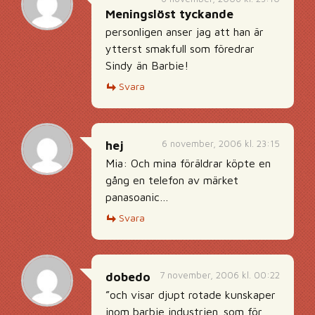
Meningslöst tyckande
personligen anser jag att han är
ytterst smakfull som föredrar
Sindy än Barbie!
Svara
6 november, 2006 kl. 23:15
hej
Mia: Och mina föräldrar köpte en
gång en telefon av märket
panasoanic…
Svara
7 november, 2006 kl. 00:22
dobedo
”och visar djupt rotade kunskaper
inom barbie industrien. som för