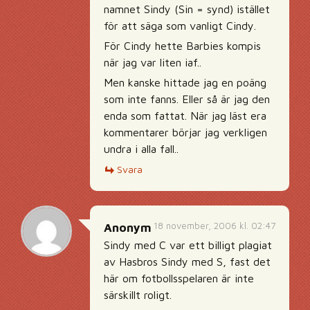
namnet Sindy (Sin = synd) istället
för att säga som vanligt Cindy.
För Cindy hette Barbies kompis
när jag var liten iaf..
Men kanske hittade jag en poäng
som inte fanns. Eller så är jag den
enda som fattat. När jag läst era
kommentarer börjar jag verkligen
undra i alla fall..
Svara
18 november, 2006 kl. 02:47
Anonym
Sindy med C var ett billigt plagiat
av Hasbros Sindy med S, fast det
här om fotbollsspelaren är inte
särskillt roligt.