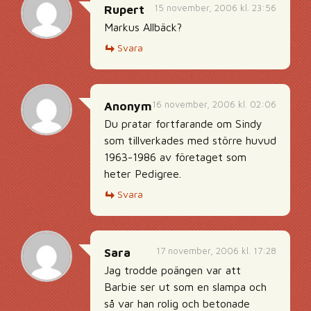
15 november, 2006 kl. 23:56
Rupert
Markus Allbäck?
Svara
16 november, 2006 kl. 02:06
Anonym
Du pratar fortfarande om Sindy
som tillverkades med större huvud
1963-1986 av företaget som
heter Pedigree.
Svara
17 november, 2006 kl. 17:28
Sara
Jag trodde poängen var att
Barbie ser ut som en slampa och
så var han rolig och betonade