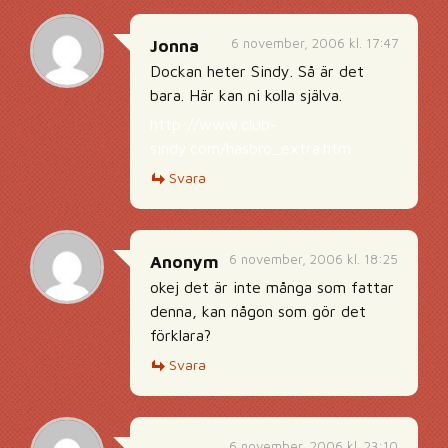
6 november, 2006 kl. 17:47
Jonna
Dockan heter Sindy. Så är det
bara. Här kan ni kolla själva.
http://www.club-
sindy.com/hasbro_extra.htm
Svara
6 november, 2006 kl. 18:25
Anonym
okej det är inte många som fattar
denna, kan någon som gör det
förklara?
Svara
6 november, 2006 kl. 23:10