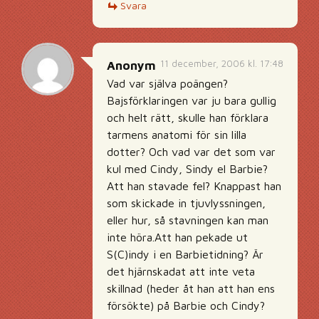
Svara
11 december, 2006 kl. 17:48
Anonym
Vad var själva poängen?
Bajsförklaringen var ju bara gullig
och helt rätt, skulle han förklara
tarmens anatomi för sin lilla
dotter? Och vad var det som var
kul med Cindy, Sindy el Barbie?
Att han stavade fel? Knappast han
som skickade in tjuvlyssningen,
eller hur, så stavningen kan man
inte höra.Att han pekade ut
S(C)indy i en Barbietidning? Är
det hjärnskadat att inte veta
skillnad (heder åt han att han ens
försökte) på Barbie och Cindy?