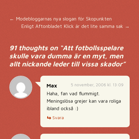
Inläggsnavigering
←
Modebloggarnas nya slogan för Skopunkten
Enligt Aftonbladet Klick är det lite samma sak
→
91 thoughts on “
Att fotbollsspelare
skulle vara dumma är en myt, men
allt nickande leder till vissa skador
”
5 november, 2006 kl. 13:09
Max
Haha, fan vad flummigt.
Meningslösa grejer kan vara roliga
ibland också :)
Svara