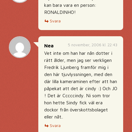
kan bara vara en person:
RONALDINHO!
Svara
5 november, 2006 kl. 22:43
Nea
Vet inte om han har nån dotter i
rätt ålder, men jag ser verkligen
Fredrik Ljunberg framför mig i
den här tjuvlyssningen, med den
där lilla kameraminen efter att han
påpekat att det är cindy :) Och JO
! Det är Cccccindy. Ni som tror
hon hette Sindy fick väl era
dockor från överskottsbolaget
eller nåt..
Svara