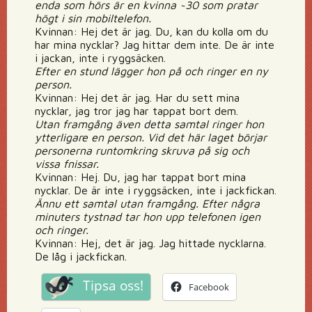
enda som hörs är en kvinna ~30 som pratar
högt i sin mobiltelefon.
Kvinnan: Hej det är jag. Du, kan du kolla om du
har mina nycklar? Jag hittar dem inte. De är inte
i jackan, inte i ryggsäcken.
Efter en stund lägger hon på och ringer en ny
person.
Kvinnan: Hej det är jag. Har du sett mina
nycklar, jag tror jag har tappat bort dem.
Utan framgång även detta samtal ringer hon
ytterligare en person. Vid det här laget börjar
personerna runtomkring skruva på sig och
vissa fnissar.
Kvinnan: Hej. Du, jag har tappat bort mina
nycklar. De är inte i ryggsäcken, inte i jackfickan.
Ännu ett samtal utan framgång. Efter några
minuters tystnad tar hon upp telefonen igen
och ringer.
Kvinnan: Hej, det är jag. Jag hittade nycklarna.
De låg i jackfickan.
Tipsa oss!
Facebook