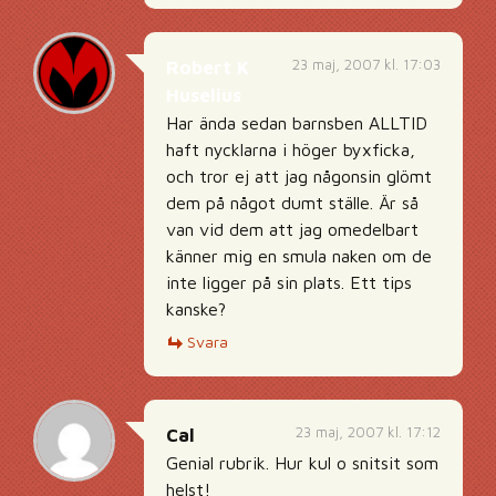
23 maj, 2007 kl. 17:03
Robert K
Huselius
Har ända sedan barnsben ALLTID
haft nycklarna i höger byxficka,
och tror ej att jag någonsin glömt
dem på något dumt ställe. Är så
van vid dem att jag omedelbart
känner mig en smula naken om de
inte ligger på sin plats. Ett tips
kanske?
Svara
23 maj, 2007 kl. 17:12
Cal
Genial rubrik. Hur kul o snitsit som
helst!