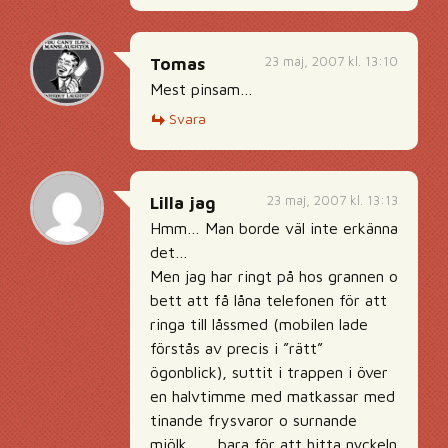
23 maj, 2007 kl. 13:10
Tomas
Mest pinsam…
Svara
23 maj, 2007 kl. 13:13
Lilla jag
Hmm… Man borde väl inte erkänna
det…
Men jag har ringt på hos grannen o
bett att få låna telefonen för att
ringa till låssmed (mobilen lade
förstås av precis i ”rätt”
ögonblick), suttit i trappen i över
en halvtimme med matkassar med
tinande frysvaror o surnande
mjölk… …bara för att hitta nyckeln