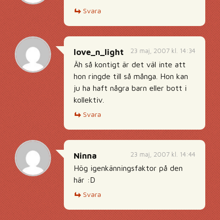
Svara
23 maj, 2007 kl. 14:34
love_n_light
Äh så kontigt är det väl inte att
hon ringde till så många. Hon kan
ju ha haft några barn eller bott i
kollektiv.
Svara
23 maj, 2007 kl. 14:44
Ninna
Hög igenkänningsfaktor på den
här :D
Svara