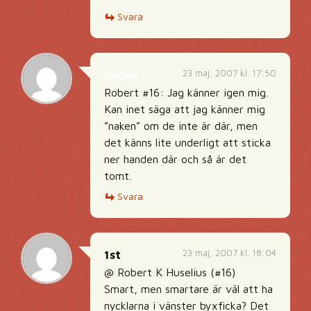
Svara
23 maj, 2007 kl. 17:50
Jocke
Robert #16: Jag känner igen mig.
Kan inet säga att jag känner mig
”naken” om de inte är där, men
det känns lite underligt att sticka
ner handen där och så är det
tomt.
Svara
23 maj, 2007 kl. 18:04
1st
@ Robert K Huselius (#16)
Smart, men smartare är väl att ha
nycklarna i vänster byxficka? Det