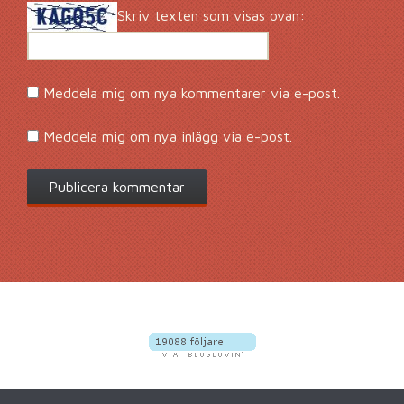
Skriv texten som visas ovan:
Meddela mig om nya kommentarer via e-post.
Meddela mig om nya inlägg via e-post.