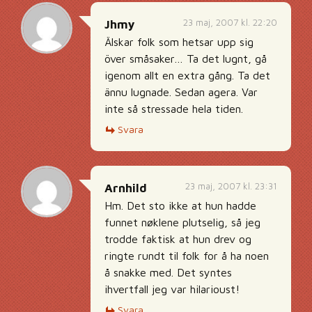
23 maj, 2007 kl. 22:20
Jhmy
Älskar folk som hetsar upp sig
över småsaker… Ta det lugnt, gå
igenom allt en extra gång. Ta det
ännu lugnade. Sedan agera. Var
inte så stressade hela tiden.
Svara
23 maj, 2007 kl. 23:31
Arnhild
Hm. Det sto ikke at hun hadde
funnet nøklene plutselig, så jeg
trodde faktisk at hun drev og
ringte rundt til folk for å ha noen
å snakke med. Det syntes
ihvertfall jeg var hilarioust!
Svara