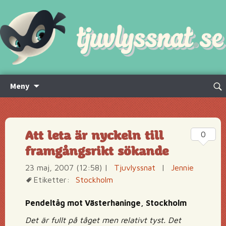
Hoppa
Sök
Meny
till
efte
innehåll
Att leta är nyckeln till
0
framgångsrikt sökande
23 maj, 2007 (12:58)
|
Tjuvlyssnat
|
Jennie
Etiketter:
Stockholm
Pendeltåg mot Västerhaninge, Stockholm
Det är fullt på tåget men relativt tyst. Det