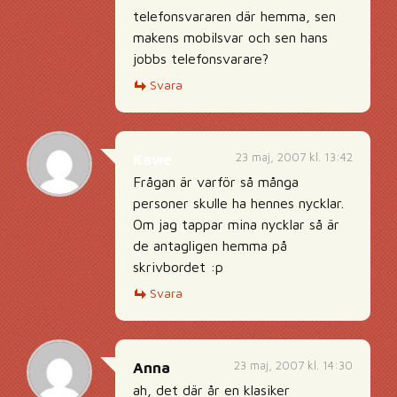
telefonsvararen där hemma, sen
makens mobilsvar och sen hans
jobbs telefonsvarare?
Svara
23 maj, 2007 kl. 13:42
Kawe
Frågan är varför så många
personer skulle ha hennes nycklar.
Om jag tappar mina nycklar så är
de antagligen hemma på
skrivbordet :p
Svara
23 maj, 2007 kl. 14:30
Anna
ah, det där år en klasiker