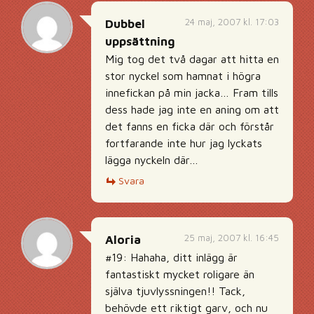
24 maj, 2007 kl. 17:03
Dubbel
uppsättning
Mig tog det två dagar att hitta en
stor nyckel som hamnat i högra
innefickan på min jacka… Fram tills
dess hade jag inte en aning om att
det fanns en ficka där och förstår
fortfarande inte hur jag lyckats
lägga nyckeln där…
Svara
25 maj, 2007 kl. 16:45
Aloria
#19: Hahaha, ditt inlägg är
fantastiskt mycket roligare än
själva tjuvlyssningen!! Tack,
behövde ett riktigt garv, och nu