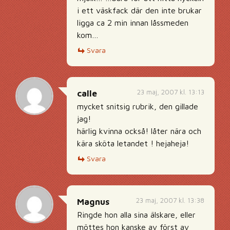
i ett väskfack där den inte brukar
ligga ca 2 min innan låssmeden
kom…
Svara
23 maj, 2007 kl. 13:13
calle
mycket snitsig rubrik, den gillade
jag!
härlig kvinna också! låter nära och
kära sköta letandet ! hejaheja!
Svara
23 maj, 2007 kl. 13:38
Magnus
Ringde hon alla sina älskare, eller
möttes hon kanske av först av