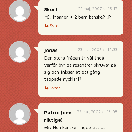
23 maj, 2007 kl. 15:17
Skurt
#6: Mannen + 2 barn kanske? :P
Svara
23 maj, 2007 kl. 15:33
jonas
Den stora frågan är väl ändå
varför övriga resenärer skruvar på
sig och fnissar åt ett gäng
tappade nycklar!?
Svara
23 maj, 2007 kl. 16:08
Patric (den
riktiga)
#6: Hon kanske ringde ett par