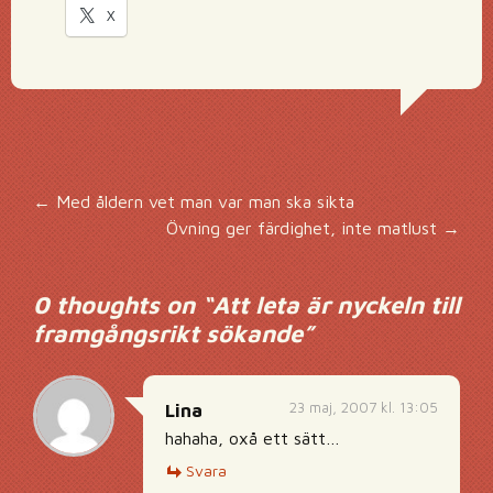
X
Inläggsnavigering
←
Med åldern vet man var man ska sikta
Övning ger färdighet, inte matlust
→
0 thoughts on “
Att leta är nyckeln till
framgångsrikt sökande
”
23 maj, 2007 kl. 13:05
Lina
hahaha, oxå ett sätt…
Svara