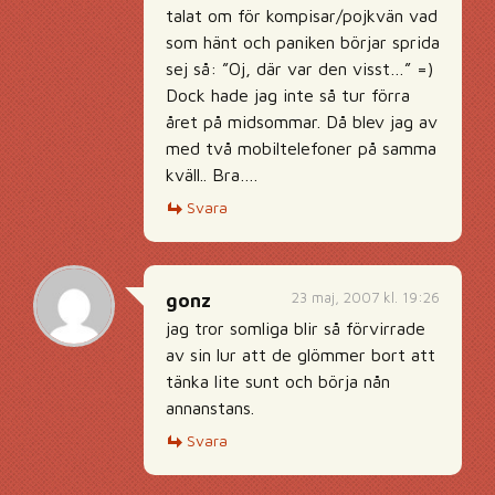
talat om för kompisar/pojkvän vad
som hänt och paniken börjar sprida
sej så: ”Oj, där var den visst…” =)
Dock hade jag inte så tur förra
året på midsommar. Då blev jag av
med två mobiltelefoner på samma
kväll.. Bra….
Svara
23 maj, 2007 kl. 19:26
gonz
jag tror somliga blir så förvirrade
av sin lur att de glömmer bort att
tänka lite sunt och börja nån
annanstans.
Svara