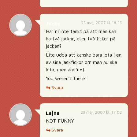
23 maj, 2007 kl. 16:13
Jocke
Har ni inte tänkt på att man kan
ha två jackor, eller två fickor på
jackan?
Lite udda att kanske bara leta i en
av sina jackfickor om man nu ska
leta, men ändå =)
You weren’t there!
Svara
23 maj, 2007 kl. 17:02
Lajna
NOT FUNNY
Svara