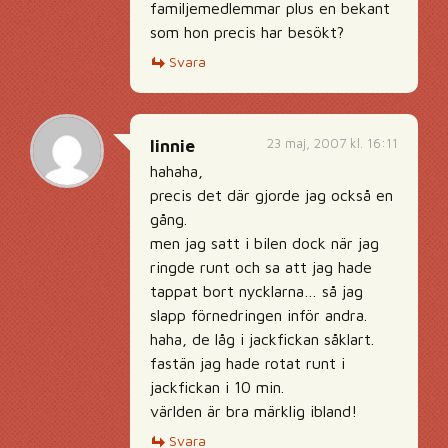
familjemedlemmar plus en bekant
som hon precis har besökt?
Svara
23 maj, 2007 kl. 16:11
linnie
hahaha,
precis det där gjorde jag också en
gång.
men jag satt i bilen dock när jag
ringde runt och sa att jag hade
tappat bort nycklarna… så jag
slapp förnedringen inför andra.
haha, de låg i jackfickan såklart.
fastän jag hade rotat runt i
jackfickan i 10 min.
världen är bra märklig ibland!
Svara