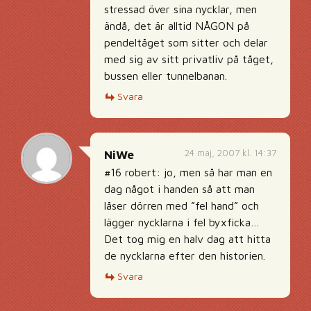
stressad över sina nycklar, men
ändå, det är alltid NÅGON på
pendeltåget som sitter och delar
med sig av sitt privatliv på tåget,
bussen eller tunnelbanan.
Svara
24 maj, 2007 kl. 14:37
NiWe
#16 robert: jo, men så har man en
dag något i handen så att man
låser dörren med ”fel hand” och
lägger nycklarna i fel byxficka…
Det tog mig en halv dag att hitta
de nycklarna efter den historien.
Svara