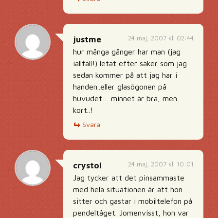
24 maj, 2007 kl. 02:44
justme
hur många gånger har man (jag
iallfall!) letat efter saker som jag
sedan kommer på att jag har i
handen..eller glasögonen på
huvudet… minnet är bra, men
kort..!
Svara
24 maj, 2007 kl. 10:01
crystol
Jag tycker att det pinsammaste
med hela situationen är att hon
sitter och gastar i mobiltelefon på
pendeltåget. Jomenvisst, hon var