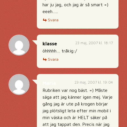
har ju jag, och jag är så smart =)
eeeh…..
Svara
23 maj, 2007 kl. 18:17
klasse
öhhhhh… tråkig:/
Svara
23 maj, 2007 kl. 19:04
Maria
Rubriken var nog bäst. =) Måste
säga att jag känner igen mej. Varje
gång jag är ute på krogen börjar
jag plötsligt leta efter min mobil i
min väska och är HELT säker på
att jag tappat den. Precis när jag