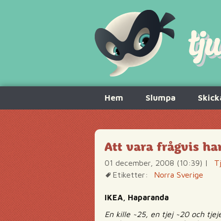
Hoppa
Hem
Slumpa
Skick
till
innehåll
Att vara frågvis har
01 december, 2008 (10:39)
|
T
Etiketter:
Norra Sverige
IKEA, Haparanda
En kille ~25, en tjej ~20 och t