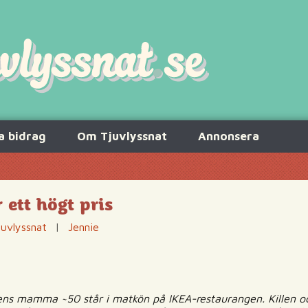
a bidrag
Om Tjuvlyssnat
Annonsera
 ett högt pris
juvlyssnat
|
Jennie
jejens mamma ~50 står i matkön på IKEA-restaurangen. Killen 