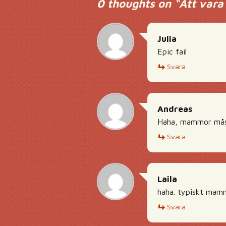
0 thoughts on “
Att vara 
Julia
Epic fail
Svara
Andreas
Haha, mammor måst
Svara
Laila
haha. typiskt mamm
Svara