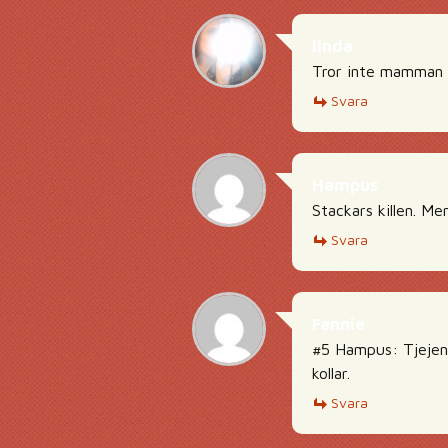
linda
Tror inte mamman a
Svara
Hampus
Stackars killen. Me
Svara
Fannie
#5 Hampus: Tjejen k
kollar.
Svara