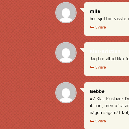
miia
hur sjutton visste
Svara
Klas-Kristian
Jag blir alltid li
Svara
Bebbe
#7 Klas Kristian: D
ibland, men ofta är 
någon säga nåt kul
Svara