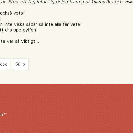
t. Efter ett tag lutar sig tjejen fram mot killens öra och vis
 också veta!
.
nte viska sådär så inte alla får veta!
tt dra upp gylfen!
inte var så viktigt…
book
X
la?"