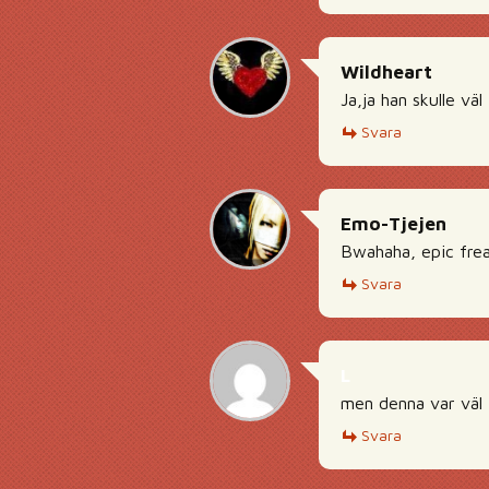
Wildheart
Ja,ja han skulle vä
Svara
Emo-Tjejen
Bwahaha, epic frea
Svara
L
men denna var väl i
Svara