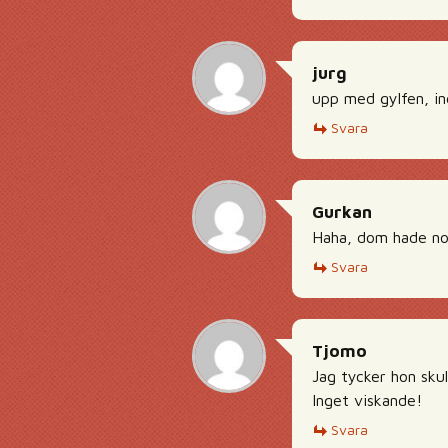
jurg
upp med gylfen, ing
Svara
Gurkan
Haha, dom hade nog
Svara
Tjomo
Jag tycker hon skul
Inget viskande!
Svara