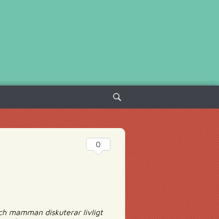
Sök
efter:
0
och mamman diskuterar livligt