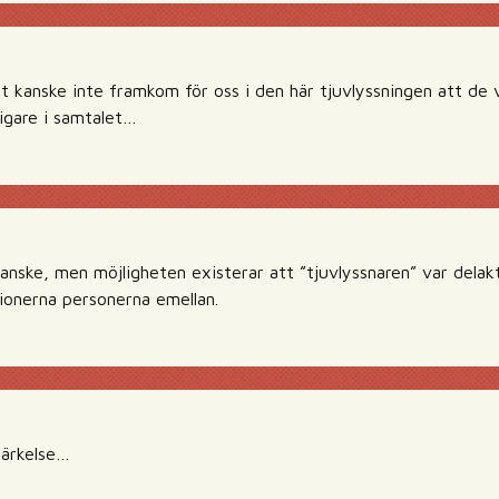
et kanske inte framkom för oss i den här tjuvlyssningen att d
igare i samtalet…
kanske, men möjligheten existerar att ”tjuvlyssnaren” var delakt
ationerna personerna emellan.
märkelse…