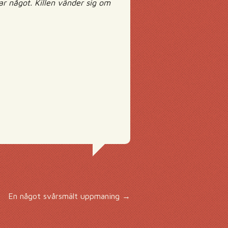
kar något. Killen vänder sig om
En något svårsmält uppmaning
→