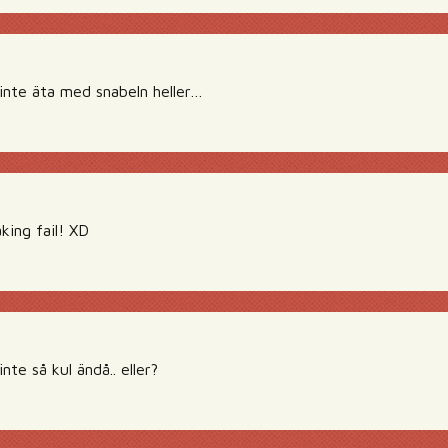
l inte äta med snabeln heller…
king fail! XD
nte så kul ändå.. eller?