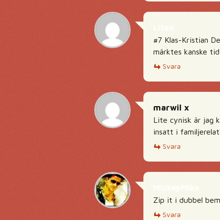
Liten
#7 Klas-Kristian D
märktes kanske tid
Svara
marwil x
Lite cynisk är jag 
insatt i familjerel
Svara
MickeyMike
Zip it i dubbel be
Svara