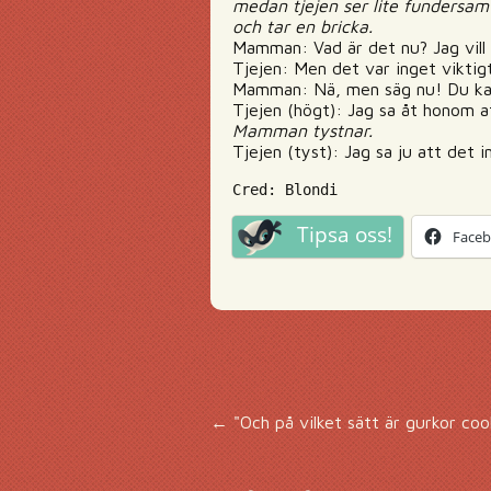
medan tjejen ser lite fundersam u
och tar en bricka.
Mamman: Vad är det nu? Jag vill
Tjejen: Men det var inget viktigt
Mamman: Nä, men säg nu! Du kan i
Tjejen (högt): Jag sa åt honom a
Mamman tystnar.
Tjejen (tyst): Jag sa ju att det 
Cred: Blondi
Tipsa oss!
Face
Inläggsnavigering
←
"Och på vilket sätt är gurkor coo