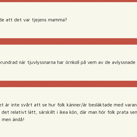
 de att det var tjejens mamma?
ka förundrad när tjuvlyssnarna har örnkoll på vem av de avlyssn
et är inte svårt att se hur folk känner/är besläktade med varand
det relativt lätt, särskillt i ikea kön, där man hör folk prata se
, men ändå!