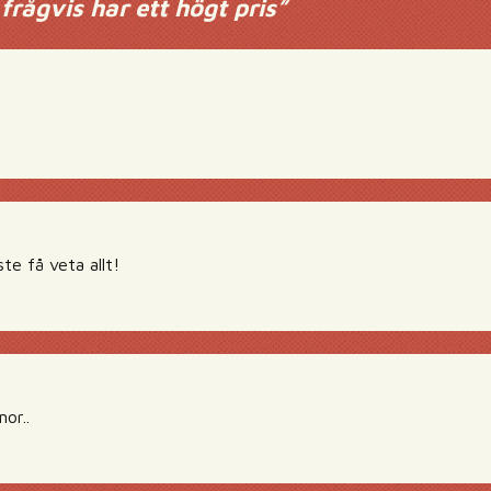
frågvis har ett högt pris
”
e få veta allt!
or..