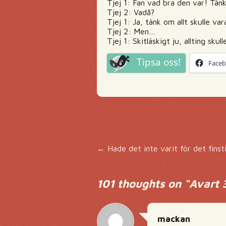
Tjej 1: Fan vad bra den var! Tänk
Tjej 2: Vadå?
Tjej 1: Ja, tänk om allt skulle var
Tjej 2: Men…
Tjej 1: Skitläskigt ju, allting sk
Tipsa oss!
Face
Inläggsnavigering
←
Hade det inte varit för det finsti
101 thoughts on “
Avart 
mackan