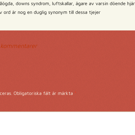
blåögda, downs syndrom, luftskallar, ägare av varsin döende hjä
v ord är nog en duglig synonym till dessa tjejer
mmentarsnavigerin
 kommentarer
ceras.
Obligatoriska fält är märkta
*