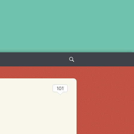
Sök
efter:
101