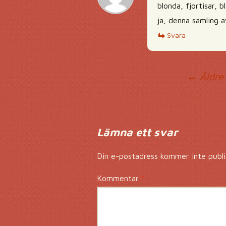
blonda, fjortisar, 
ja, denna samling a
Svara
Ko
← Äldre
Lämna ett svar
Din e-postadress kommer inte publi
Kommentar
*