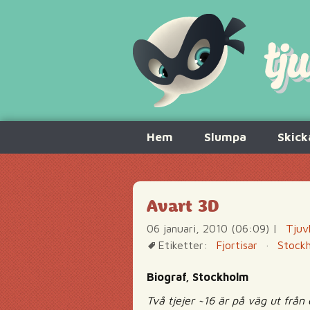
Hoppa
Hem
Slumpa
Skick
till
innehåll
Avart 3D
06 januari, 2010 (06:09)
|
Tjuv
Etiketter:
Fjortisar
·
Stock
Biograf, Stockholm
Två tjejer ~16 är på väg ut från