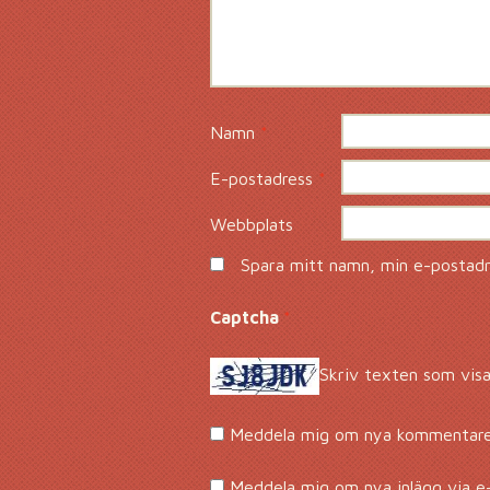
Namn
*
E-postadress
*
Webbplats
Spara mitt namn, min e-postadre
Captcha
*
Skriv texten som visa
Meddela mig om nya kommentarer
Meddela mig om nya inlägg via e