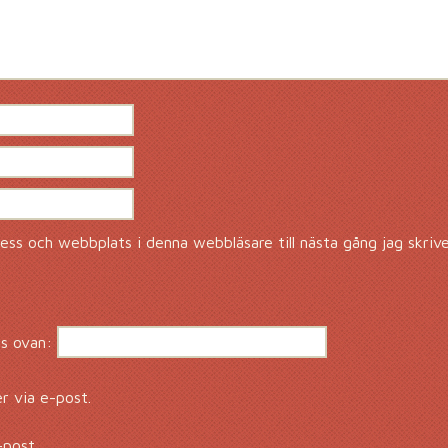
ss och webbplats i denna webbläsare till nästa gång jag skriv
s ovan:
 via e-post.
-post.