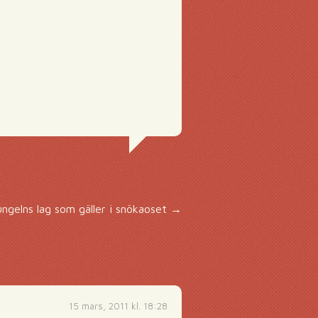
ungelns lag som gäller i snökaoset
→
15 mars, 2011 kl. 18:28