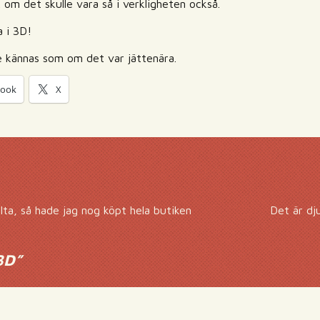
 om det skulle vara så i verkligheten också.
a i 3D!
ulle kännas som om det var jättenära.
book
X
lta, så hade jag nog köpt hela butiken
Det är dj
3D
”