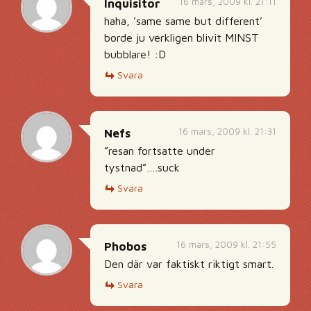
16 mars, 2009 kl. 21:11
Inquisitor
haha, ’same same but different’
borde ju verkligen blivit MINST
bubblare! :D
Svara
16 mars, 2009 kl. 21:31
Nefs
”resan fortsatte under
tystnad”….suck
Svara
16 mars, 2009 kl. 21:55
Phobos
Den där var faktiskt riktigt smart.
Svara