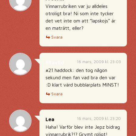
Vinnarrubriken var ju alldeles
otroligt bra! Ni som inte tycker
det vet inte om att ”lapskojs” är
en maträtt, eller?
Svara
16 mars, 2009 kl. 23:03
lillavild
#21 haddock: den tog någon
sekund men fan vad bra den var
:D klart värd bubblarplats MINST!
Svara
16 mars, 2009 kl. 23:20
Lea
Haha! Varför blev inte Jepz bidrag
vinnarrubrik?!? Grymt roligt!