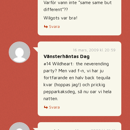
Varför vann inte ”same same but
different”??
Wilgots var bra!
Svara
16 mars, 2009 kl. 20:59
Vänsterhäntas Dag
#14 Wildheart: the neverending
party? Men vad f-n, vi har ju
fortfarande en halv back tequila
kvar (hoppas jag!) och prickig
pepparkaksdeg, så nu oar vi hela
natten.
Svara