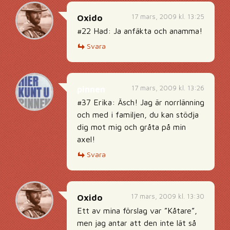
17 mars, 2009 kl. 13:25
Oxido
#22 Had: Ja anfäkta och anamma!
Svara
17 mars, 2009 kl. 13:26
pinnen
#37 Erika: Äsch! Jag är norrlänning
och med i familjen, du kan stödja
dig mot mig och gråta på min
axel!
Svara
17 mars, 2009 kl. 13:30
Oxido
Ett av mina förslag var ”Kåtare”,
men jag antar att den inte lät så