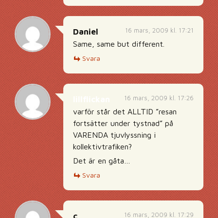
16 mars, 2009 kl. 17:21
Daniel
Same, same but different.
Svara
16 mars, 2009 kl. 17:26
lillflickan
varför står det ALLTID ”resan
fortsätter under tystnad” på
VARENDA tjuvlyssning i
kollektivtrafiken?
Det är en gåta…
Svara
16 mars, 2009 kl. 17:29
c