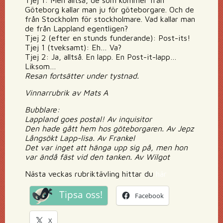
Tjej 1: Men alltså, de som kommer från
Göteborg kallar man ju för göteborgare. Och de
från Stockholm för stockholmare. Vad kallar man
de från Lappland egentligen?
Tjej 2 (efter en stunds funderande): Post-its!
Tjej 1 (tveksamt): Eh… Va?
Tjej 2: Ja, alltså. En lapp. En Post-it-lapp…
Liksom…
Resan fortsätter under tystnad.
Vinnarrubrik av Mats A
Bubblare:
Lappland goes postal! Av inquisitor
Den hade gått hem hos göteborgaren. Av Jepz
Långsökt Lapp-lisa. Av Frankel
Det var inget att hänga upp sig på, men hon
var ändå fäst vid den tanken. Av Wilgot
Nästa veckas rubriktävling hittar du
här
Tipsa oss!
Facebook
X