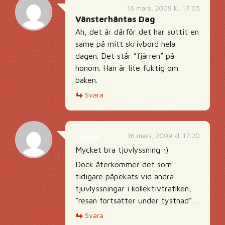
16 mars, 2009 kl. 17:05
Vänsterhäntas Dag
Ah, det är därför det har suttit en
same på mitt skrivbord hela
dagen. Det står ”fjärren” på
honom. Han är lite fuktig om
baken.
Svara
16 mars, 2009 kl. 17:20
Jonas
Mycket bra tjuvlyssning :)
Dock återkommer det som
tidigare påpekats vid andra
tjuvlyssningar i kollektivtrafiken,
”resan fortsätter under tystnad”…
Svara