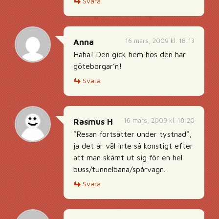
Svara
16 mars, 2009 kl. 18:13
Anna
Haha! Den gick hem hos den här
göteborgar’n!
Svara
16 mars, 2009 kl. 18:20
Rasmus H
”Resan fortsätter under tystnad”,
ja det är väl inte så konstigt efter
att man skämt ut sig för en hel
buss/tunnelbana/spårvagn.
Svara