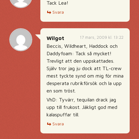
Tack Lea!
Svara
17 mars, 2009 kl. 13:22
Wilgot
Beccis, Wildheart, Haddock och
Daddyfoam: Tack så mycket!
Trevligt att den uppskattades.
Själv tror jag ju dock att TL-crew
mest tyckte synd om mig för mina
desperata rubrikförsök och la upp
en som tröst.
VhD: Tyvärr, tequilan drack jag
upp till frukost. Jäkligt god med
kalaspuffar till.
Svara