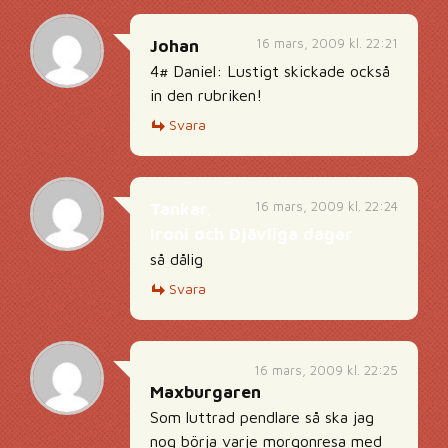
16 mars, 2009 kl. 22:21
Johan
4# Daniel: Lustigt skickade också
in den rubriken!
Svara
16 mars, 2009 kl. 22:24
Tankar,
Ironi och Djävliga dagar
så dålig
Svara
16 mars, 2009 kl. 22:25
Maxburgaren
Som luttrad pendlare så ska jag
nog börja varje morgonresa med