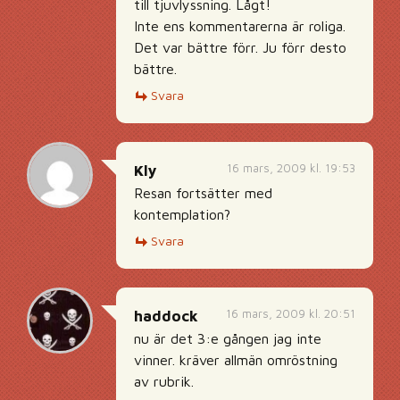
till tjuvlyssning. Lågt!
Inte ens kommentarerna är roliga.
Det var bättre förr. Ju förr desto
bättre.
Svara
16 mars, 2009 kl. 19:53
Kly
Resan fortsätter med
kontemplation?
Svara
16 mars, 2009 kl. 20:51
haddock
nu är det 3:e gången jag inte
vinner. kräver allmän omröstning
av rubrik.