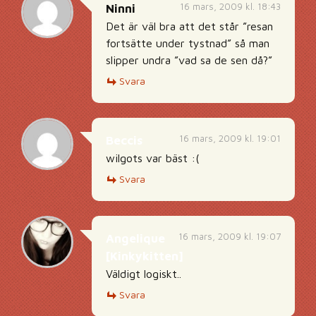
16 mars, 2009 kl. 18:43
Ninni
Det är väl bra att det står ”resan
fortsätte under tystnad” så man
slipper undra ”vad sa de sen då?”
Svara
16 mars, 2009 kl. 19:01
Beccis
wilgots var bäst :(
Svara
16 mars, 2009 kl. 19:07
Angelique
[Kinkykitten]
Väldigt logiskt..
Svara