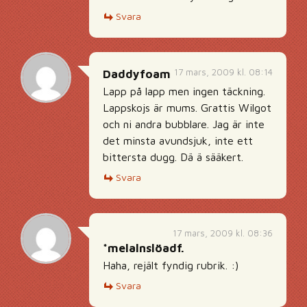
Svara
17 mars, 2009 kl. 08:14
Daddyfoam
Lapp på lapp men ingen täckning.
Lappskojs är mums. Grattis Wilgot
och ni andra bubblare. Jag är inte
det minsta avundsjuk, inte ett
bittersta dugg. Dä ä sääkert.
Svara
17 mars, 2009 kl. 08:36
*melalnslöadf.
Haha, rejält fyndig rubrik. :)
Svara