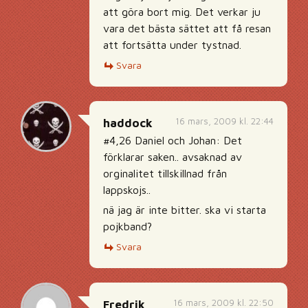
att göra bort mig. Det verkar ju
vara det bästa sättet att få resan
att fortsätta under tystnad.
Svara
16 mars, 2009 kl. 22:44
haddock
#4,26 Daniel och Johan: Det
förklarar saken.. avsaknad av
orginalitet tillskillnad från
lappskojs..
nä jag är inte bitter. ska vi starta
pojkband?
Svara
16 mars, 2009 kl. 22:50
Fredrik