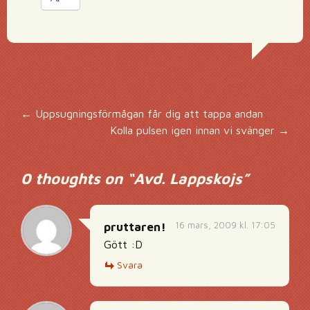
Inläggsnavigering
←
Uppsugningsförmågan får dig att tappa andan
Kolla pulsen igen innan vi svänger
→
0 thoughts on “
Avd. Lappskojs
”
16 mars, 2009 kl. 17:05
pruttaren!
Gött :D
Svara