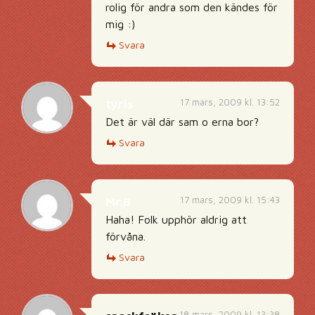
rolig för andra som den kändes för
mig :)
Svara
17 mars, 2009 kl. 13:52
tyris
Det är väl där sam o erna bor?
Svara
17 mars, 2009 kl. 15:43
Mr.B
Haha! Folk upphör aldrig att
förvåna.
Svara
18 mars, 2009 kl. 13:38