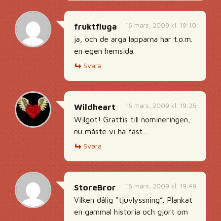
16 mars, 2009 kl. 19:10
fruktfluga
ja, och de arga lapparna har t.o.m.
en egen hemsida.
Svara
16 mars, 2009 kl. 19:25
Wildheart
Wilgot! Grattis till nomineringen,
nu måste vi ha fäst…
Svara
16 mars, 2009 kl. 19:49
StoreBror
Vilken dålig ”tjuvlyssning”. Plankat
en gammal historia och gjort om