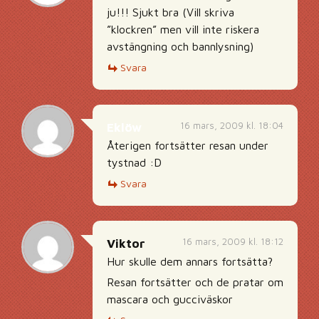
ju!!! Sjukt bra (Vill skriva
”klockren” men vill inte riskera
avstängning och bannlysning)
Svara
16 mars, 2009 kl. 18:04
Eklöw
Återigen fortsätter resan under
tystnad :D
Svara
16 mars, 2009 kl. 18:12
Viktor
Hur skulle dem annars fortsätta?
Resan fortsätter och de pratar om
mascara och gucciväskor