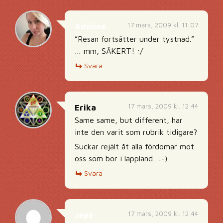
17 mars, 2009 kl. 11:07
Adeline
”Resan fortsätter under tystnad.”
… mm, SÄKERT! :/
Svara
17 mars, 2009 kl. 12:44
Erika
Same same, but different, har
inte den varit som rubrik tidigare?
Suckar rejält åt alla fördomar mot
oss som bor i lappland.. :-)
Svara
17 mars, 2009 kl. 12:44
Jepz