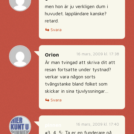
men hon är ju verkligen dum i
huvudet. lappländare kanske?
retard.
Svara
16 mars, 2009 kl. 17:38
Orion
Är man tvingad att skriva dit att
resan fortsatte under tystnad?
verkar vara någon sorts
tvångstanke bland folket som
skickar in sina tjuvlyssningar…
Svara
16 mars, 2009 kl. 17:40
pinnen
#3, 4, 5: Ta er en funderare på