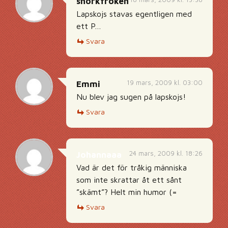
snorkfröken
Lapskojs stavas egentligen med
ett P…
Svara
19 mars, 2009 kl. 03:00
Emmi
Nu blev jag sugen på lapskojs!
Svara
24 mars, 2009 kl. 18:26
Johannaaa
Vad är det för tråkig människa
som inte skrattar åt ett sånt
”skämt”? Helt min humor (=
Svara