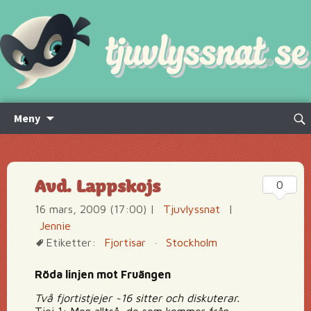
Hoppa
Sök
Meny
till
efte
innehåll
Avd. Lappskojs
0
16 mars, 2009 (17:00)
|
Tjuvlyssnat
|
Jennie
Etiketter:
Fjortisar
·
Stockholm
Röda linjen mot Fruängen
Två fjortistjejer ~16 sitter och diskuterar.