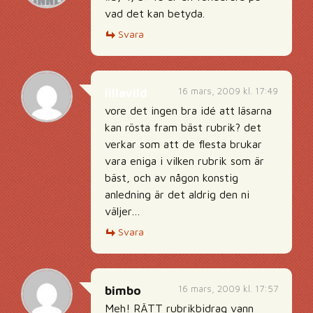
vad det kan betyda.
Svara
16 mars, 2009 kl. 17:49
lillavild
vore det ingen bra idé att läsarna
kan rösta fram bäst rubrik? det
verkar som att de flesta brukar
vara eniga i vilken rubrik som är
bäst, och av någon konstig
anledning är det aldrig den ni
väljer…
Svara
16 mars, 2009 kl. 17:57
bimbo
Meh! RÄTT rubrikbidrag vann