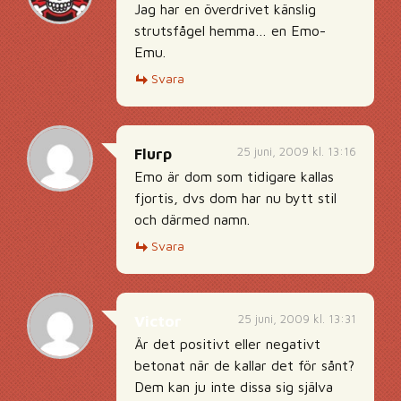
Jag har en överdrivet känslig
strutsfågel hemma… en Emo-
Emu.
Svara
25 juni, 2009 kl. 13:16
Flurp
Emo är dom som tidigare kallas
fjortis, dvs dom har nu bytt stil
och därmed namn.
Svara
25 juni, 2009 kl. 13:31
Victor
Är det positivt eller negativt
betonat när de kallar det för sånt?
Dem kan ju inte dissa sig själva