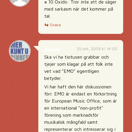
# 10 Oxido: Tror inte att de säger
med sarkasm när det kommer på
tal.
Svara
25 juni, 2009 kl. 14:00
pinnen
Ska vi ha tiotusen grabbar och
tjejer som klagar på att folk inte
vet vad ”EMO” egentligen
betyder.
Vi har haft den här diskussionen
förr. EMO är endast en förkortning
för European Music Office, som är
en international ”non-profit”
förening som marknadsför
musikalisk mångfald samt
representerar och intresserar sig i