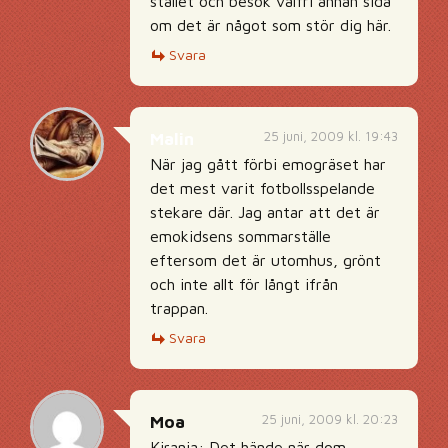
stället och besök valfri annan sida
om det är något som stör dig här.
Svara
25 juni, 2009 kl. 19:43
Malin
När jag gått förbi emogräset har
det mest varit fotbollsspelande
stekare där. Jag antar att det är
emokidsens sommarställe
eftersom det är utomhus, grönt
och inte allt för långt ifrån
trappan.
Svara
25 juni, 2009 kl. 20:23
Moa
Kiranja: Det hände när dom