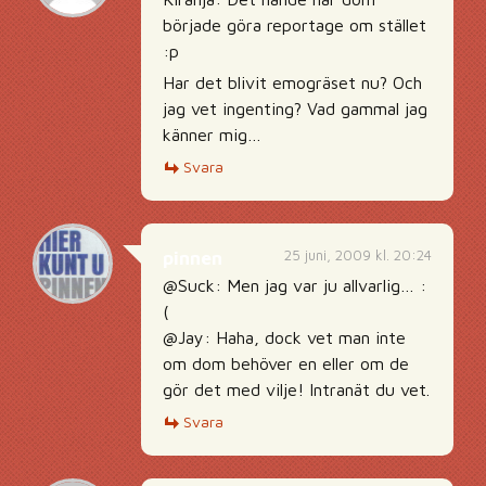
började göra reportage om stället
:p
Har det blivit emogräset nu? Och
jag vet ingenting? Vad gammal jag
känner mig…
Svara
25 juni, 2009 kl. 20:24
pinnen
@Suck: Men jag var ju allvarlig… :
(
@Jay: Haha, dock vet man inte
om dom behöver en eller om de
gör det med vilje! Intranät du vet.
Svara