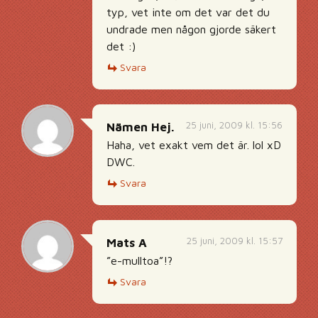
typ, vet inte om det var det du
undrade men någon gjorde säkert
det :)
Svara
25 juni, 2009 kl. 15:56
Nämen Hej.
Haha, vet exakt vem det är. lol xD
DWC.
Svara
25 juni, 2009 kl. 15:57
Mats A
”e-mulltoa”!?
Svara