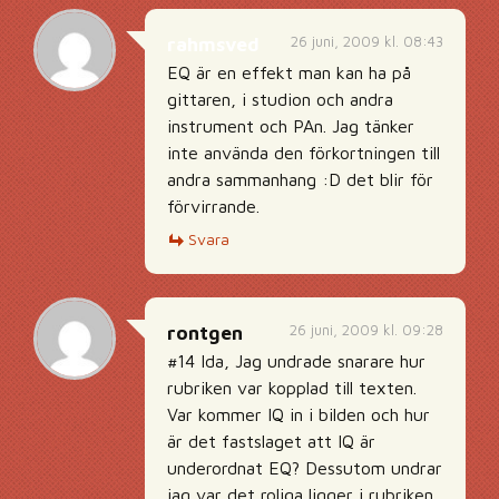
26 juni, 2009 kl. 08:43
rahmsved
EQ är en effekt man kan ha på
gittaren, i studion och andra
instrument och PAn. Jag tänker
inte använda den förkortningen till
andra sammanhang :D det blir för
förvirrande.
Svara
26 juni, 2009 kl. 09:28
rontgen
#14 Ida, Jag undrade snarare hur
rubriken var kopplad till texten.
Var kommer IQ in i bilden och hur
är det fastslaget att IQ är
underordnat EQ? Dessutom undrar
jag var det roliga ligger i rubriken.