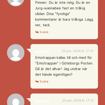
Pinnen: Du är inte rolig. Du är en
Jurg-wannabee fast en tråkig
sådan. Dina ”fyndiga”
kommentarer är bara tråkiga. Lägg
ner, tack.
Svara
25 juni, 2009 kl. 17:10
Kiranja
Emotrappan kallas till och med för
”Emotrappan” i Göteborgs Posten.
Då är det allvar! Jag undrar när
det hände egentligen?
Svara
25 juni, 2009 kl. 17:12
Kiranja