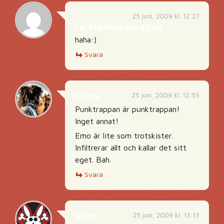
25 juni, 2009 kl. 12:27
rarefashion.blogg.se
haha:)
Svara
25 juni, 2009 kl. 12:53
Momo
Punktrappan är punktrappan!
Inget annat!
Emo är lite som trotskister.
Infiltrerar allt och kallar det sitt
eget. Bah.
Svara
25 juni, 2009 kl. 13:13
Grim