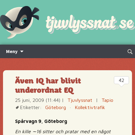
Hoppa
Sök
Meny
till
efte
innehåll
Även IQ har blivit
42
underordnat EQ
25 juni, 2009 (11:44)
|
Tjuvlyssnat
|
Tapio
Etiketter:
Göteborg
·
Kollektivtrafik
Spårvagn 9, Göteborg
En kille ∼16 sitter och pratar med en något