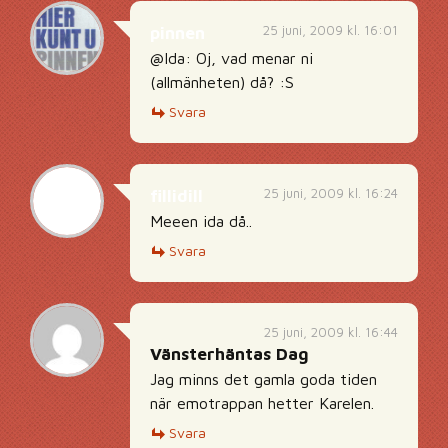
25 juni, 2009 kl. 16:01
pinnen
@Ida: Oj, vad menar ni
(allmänheten) då? :S
Svara
25 juni, 2009 kl. 16:24
fillidill
Meeen ida då..
Svara
25 juni, 2009 kl. 16:44
Vänsterhäntas Dag
Jag minns det gamla goda tiden
när emotrappan hetter Karelen.
Svara