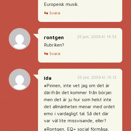
Europeisk musik.
Svara
25 juni, 2009 kl. 14:53
rontgen
Rubriken?
Svara
25 juni, 2009 kl. 15:12
Ida
#Pinnen, inte vet jag om det är
därifrån det kommer från början
men det är ju hur som helst inte
det allmänheten menar med ordet
emo i vardagligt tal. Så det där
var väl lite missvisande, eller?
#Rontgen, EQ= social förmåga,