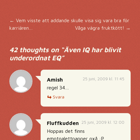
Inläggsnavigering
←
Vem visste att addande skulle visa sig vara bra för
karriären…
Våga vägra fruktkött!
→
42 thoughts on “
Även IQ har blivit
underordnat EQ
”
25 juni, 2009 kl. 11:45
Amish
regel 34…
Svara
25 juni, 2009 kl. 12:00
Fluffkudden
Hoppas det finns
emotoalettpapper oxå :P