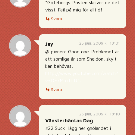
*Göteborgs-Posten skriver de det
visst. Fail på mig för alltid!
Svara
25 juni, 2009 kl. 18:01
Jay
@ pinnen: Good one. Problemet är
att somliga är som Sheldon, skylt
kan behövas:
http://www.youtube.com/watch?
v=DF7MroTLDfU
Svara
25 juni, 2009 kl. 18:10
Vänsterhäntas Dag
#22 Suck: lägg ner gnölandet i