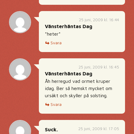
25 juni, 2009 kl. 16:44
Vänsterhäntas Dag
*heter*
Svara
25 juni, 2009 kl. 16:45
Vänsterhäntas Dag
Åh herregud vad ormet kruper
idag. Ber så hemskt mycket om
ursäkt och skyller på solsting.
Svara
25 juni, 2009 kl. 17:05
Suck.