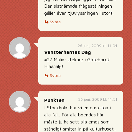
Den sistnämnda frågeställningen
gäller även tjuvlyssningen i stort.
Svara
26 juni, 2009 kl. 11:04
Vänsterhäntas Dag
#27 Malin: stekare i Göteborg?
Hjäääälp!
Svara
26 juni, 2009 kl. 11:51
Punkten
I Stockholm har vi en emo-toa i
alla fall.. För alla boendes här
måste ju ha sett alla emos som
ständigt smiter in på kulturhuset..