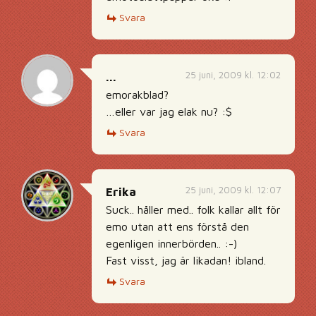
Svara
25 juni, 2009 kl. 12:02
...
emorakblad?
…eller var jag elak nu? :$
Svara
25 juni, 2009 kl. 12:07
Erika
Suck.. håller med.. folk kallar allt för
emo utan att ens förstå den
egenligen innerbörden.. :-)
Fast visst, jag är likadan! ibland.
Svara