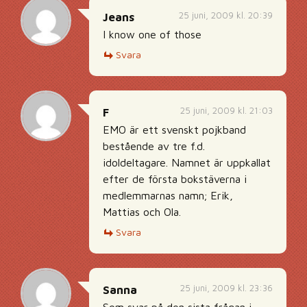
25 juni, 2009 kl. 20:39
Jeans
I know one of those
Svara
25 juni, 2009 kl. 21:03
F
EMO är ett svenskt pojkband
bestående av tre f.d.
idoldeltagare. Namnet är uppkallat
efter de första bokstäverna i
medlemmarnas namn; Erik,
Mattias och Ola.
Svara
25 juni, 2009 kl. 23:36
Sanna