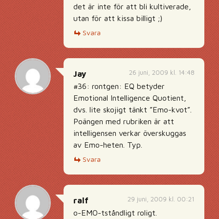
det är inte för att bli kultiverade,
utan för att kissa billigt ;)
Svara
26 juni, 2009 kl. 14:48
Jay
#36: rontgen: EQ betyder
Emotional Intelligence Quotient,
dvs. lite skojigt tänkt ”Emo-kvot”.
Poängen med rubriken är att
intelligensen verkar överskuggas
av Emo-heten. Typ.
Svara
29 juni, 2009 kl. 00:21
ralf
o-EMO-tståndligt roligt.