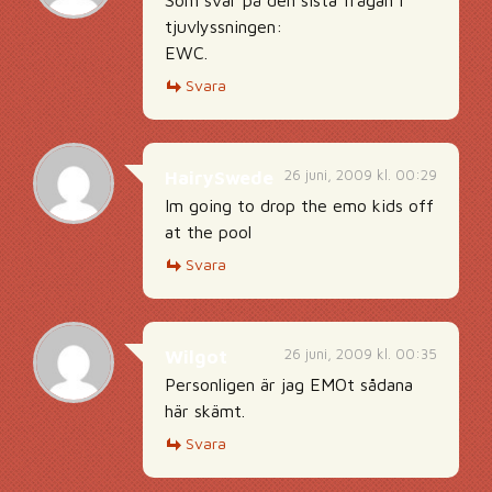
Som svar på den sista frågan i
tjuvlyssningen:
EWC.
Svara
26 juni, 2009 kl. 00:29
HairySwede
Im going to drop the emo kids off
at the pool
Svara
26 juni, 2009 kl. 00:35
Wilgot
Personligen är jag EMOt sådana
här skämt.
Svara