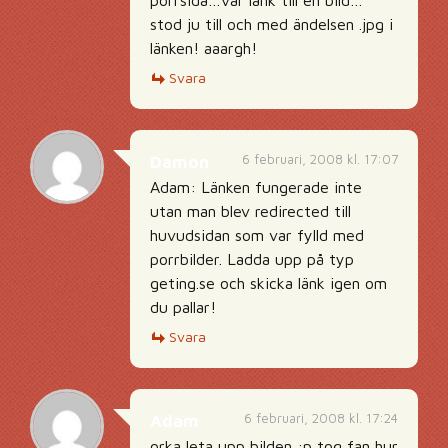
porrsida…var länk till en bild…
stod ju till och med ändelsen .jpg i
länken! aaargh!
Svara
6 februari, 2008 kl. 17:07
Damon
Adam: Länken fungerade inte
utan man blev redirected till
huvudsidan som var fylld med
porrbilder. Ladda upp på typ
geting.se och skicka länk igen om
du pallar!
Svara
6 februari, 2008 kl. 17:24
Adam
orka leta upp bilden :p tog fan hur