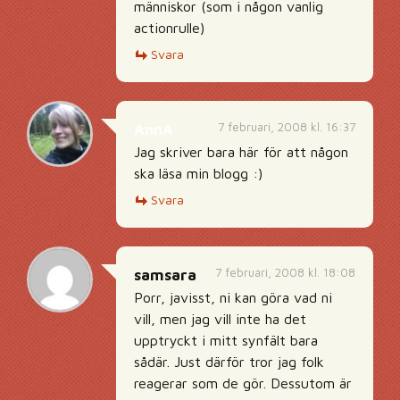
människor (som i någon vanlig
actionrulle)
Svara
7 februari, 2008 kl. 16:37
AnnA
Jag skriver bara här för att någon
ska läsa min blogg :)
Svara
7 februari, 2008 kl. 18:08
samsara
Porr, javisst, ni kan göra vad ni
vill, men jag vill inte ha det
upptryckt i mitt synfält bara
sådär. Just därför tror jag folk
reagerar som de gör. Dessutom är