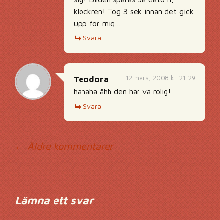
klockren! Tog 3 sek innan det gick
upp för mig…
Svara
12 mars, 2008 kl. 21:29
Teodora
hahaha åhh den här va rolig!
Svara
Kommentarsnavig
← Äldre kommentarer
Lämna ett svar