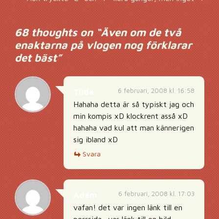
68 thoughts on “
Även om de två
enaktarna på vlogen nog förklarar
det bäst
”
6 februari, 2008 kl. 16:58
Tilda
Hahaha detta är så typiskt jag och
min kompis xD klockrent asså xD
hahaha vad kul att man kännerigen
sig ibland xD
Svara
6 februari, 2008 kl. 17:03
Adam
vafan! det var ingen länk till en