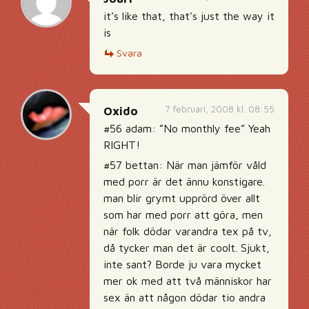
it’s like that, that’s just the way it
is
Svara
7 februari, 2008 kl. 08:55
Oxido
#56 adam: ”No monthly fee” Yeah
RIGHT!
#57 bettan: När man jämför våld
med porr är det ännu konstigare.
man blir grymt upprörd över allt
som har med porr att göra, men
när folk dödar varandra tex på tv,
då tycker man det är coolt. Sjukt,
inte sant? Borde ju vara mycket
mer ok med att två människor har
sex än att någon dödar tio andra