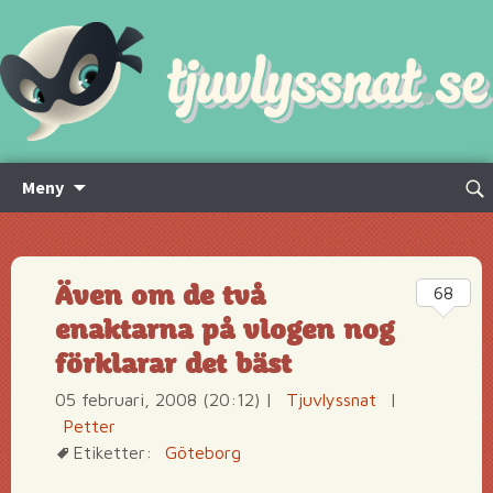
Hoppa
Sök
Meny
till
efte
innehåll
Även om de två
68
enaktarna på vlogen nog
förklarar det bäst
05 februari, 2008 (20:12)
|
Tjuvlyssnat
|
Petter
Etiketter:
Göteborg