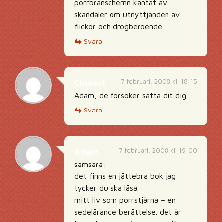
porrbranschemn kantat av
skandaler om utnyttjanden av
flickor och drogberoende.
Svara
7 februari, 2008 kl. 18:15
Cineast
Adam, de försöker sätta dit dig …
Svara
7 februari, 2008 kl. 19:00
Adam
samsara:
det finns en jättebra bok jag
tycker du ska läsa.
mitt liv som porrstjärna – en
sedelärande berättelse. det är