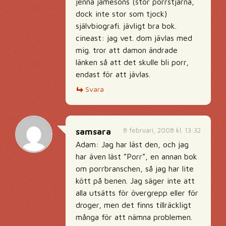
jenna jamesons (stor porrstjärna,
dock inte stor som tjock)
självbiografi. jävligt bra bok.
cineast: jag vet. dom jävlas med
mig. tror att damon ändrade
länken så att det skulle bli porr,
endast för att jävlas.
Svara
8 februari, 2008 kl. 13:32
samsara
Adam: Jag har läst den, och jag
har även läst ”Porr”, en annan bok
om porrbranschen, så jag har lite
kött på benen. Jag säger inte att
alla utsätts för övergrepp eller för
droger, men det finns tillräckligt
många för att nämna problemen.