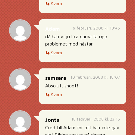
Svara
9 februari, 2008 kl. 18:46
Adam
då kan vi ju lika gärna ta upp
problemet med hästar.
Svara
10 februari, 2008 kl. 18:07
samsara
Absolut, shoot!
Svara
18 februari, 2008 kl. 23:15
Jonta
Cred till Adam för att han inte gav
sig! Bilden sparas på datorn,