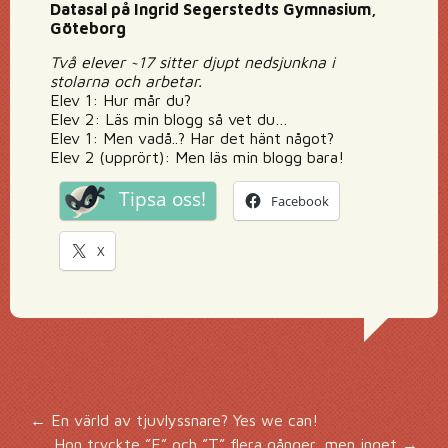
Datasal på Ingrid Segerstedts Gymnasium,
Göteborg
Två elever ~17 sitter djupt nedsjunkna i
stolarna och arbetar.
Elev 1: Hur mår du?
Elev 2: Läs min blogg så vet du…
Elev 1: Men vadå..? Har det hänt något?
Elev 2 (upprört): Men läs min blogg bara!
Tipsa oss!
Facebook
X
Inläggsnavigering
←
En värld av tjuvlyssnare? Yes we can!
Hon tryckte ”E” och ”T” flera gånger, men inget
→