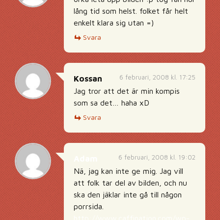
lång tid som helst. folket får helt
enkelt klara sig utan =)
Svara
6 februari, 2008 kl. 17:25
Kossan
Jag tror att det är min kompis
som sa det… haha xD
Svara
6 februari, 2008 kl. 19:02
Adam
Nä, jag kan inte ge mig. Jag vill
att folk tar del av bilden, och nu
ska den jäklar inte gå till någon
porrsida.
http://www.caffination.com/wp-