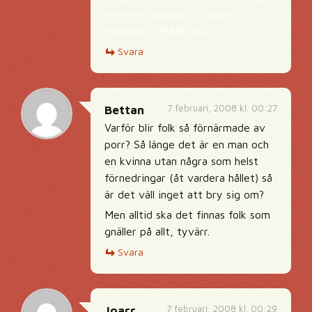
content/uploads//outside-
mmorpg-776685.jpg
Svara
7 februari, 2008 kl. 00:27
Bettan
Varför blir folk så förnärmade av
porr? Så länge det är en man och
en kvinna utan några som helst
förnedringar (åt vardera hållet) så
är det väll inget att bry sig om?
Men alltid ska det finnas folk som
gnäller på allt, tyvärr.
Svara
7 februari, 2008 kl. 00:29
Joarr