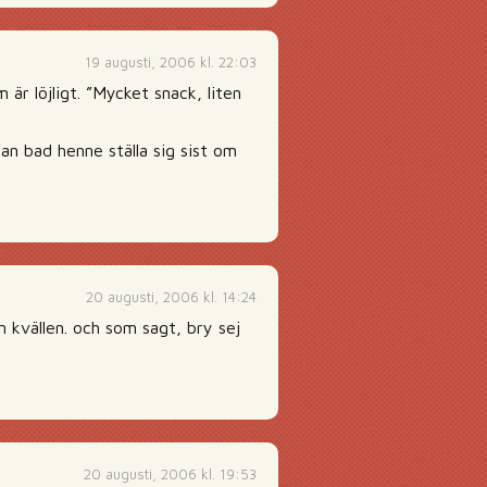
19 augusti, 2006 kl. 22:03
är löjligt. ”Mycket snack, liten
n bad henne ställa sig sist om
20 augusti, 2006 kl. 14:24
n kvällen. och som sagt, bry sej
20 augusti, 2006 kl. 19:53