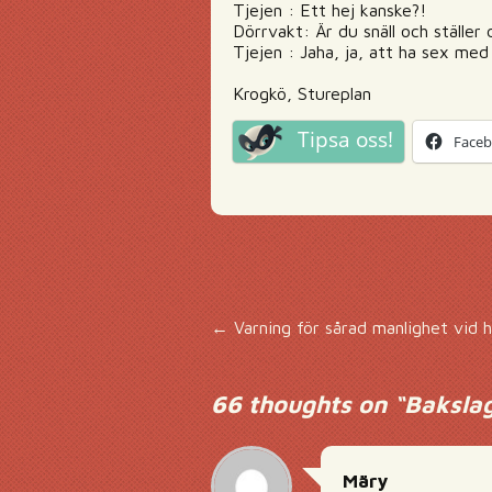
Tjejen : Ett hej kanske?!
Dörrvakt: Är du snäll och ställer d
Tjejen : Jaha, ja, att ha sex me
Krogkö, Stureplan
Tipsa oss!
Face
Inläggsnavigering
←
Varning för sårad manlighet vid 
66 thoughts on “
Bakslag
Märy