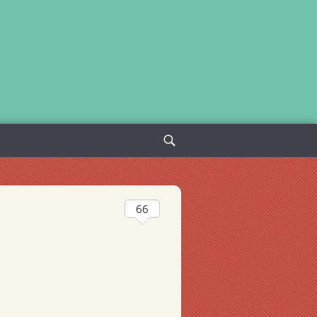
Sök
efter:
66