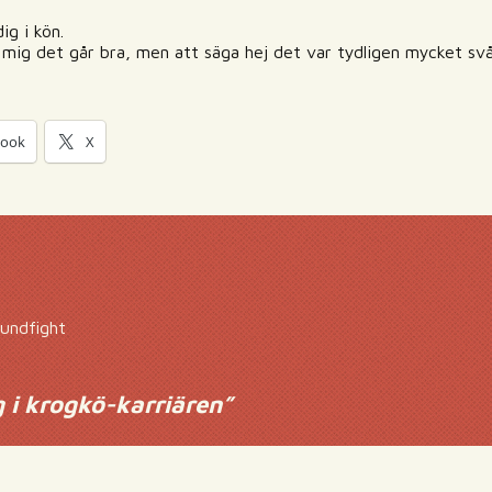
ig i kön.
d mig det går bra, men att säga hej det var tydligen mycket svå
book
X
hundfight
 i krogkö-karriären
”