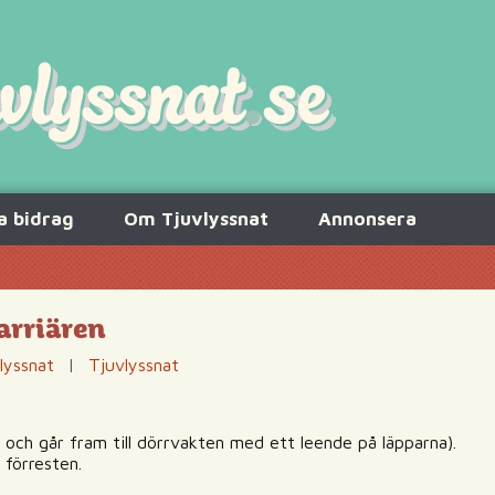
a bidrag
Om Tjuvlyssnat
Annonsera
arriären
lyssnat
|
Tjuvlyssnat
 och går fram till dörrvakten med ett leende på läpparna).
 förresten.