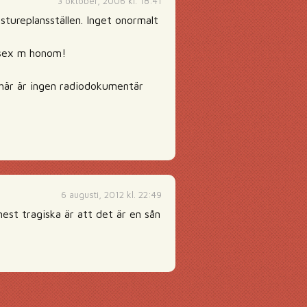
3 oktober, 2006 kl. 18:41
stureplansställen. Inget onormalt
 sex m honom!
 här är ingen radiodokumentär
6 augusti, 2012 kl. 22:49
 mest tragiska är att det är en sån