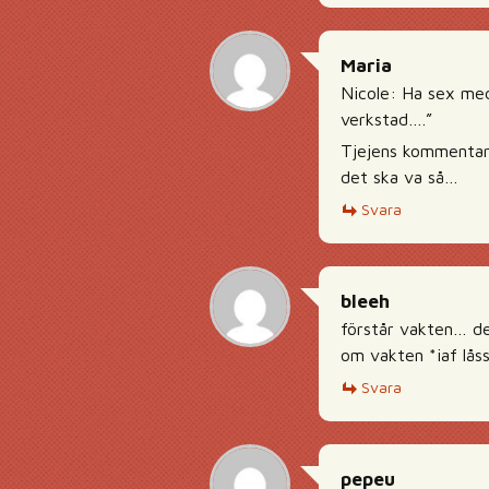
Maria
Nicole: Ha sex med 
verkstad….”
Tjejens kommentar 
det ska va så…
Svara
bleeh
förstår vakten… den
om vakten *iaf lås
Svara
pepeu