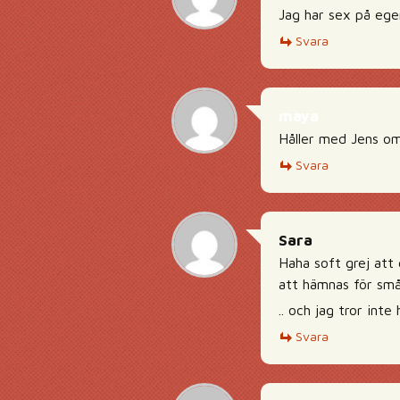
Jag har sex på egen
Svara
maya
Håller med Jens om 
Svara
Sara
Haha soft grej att 
att hämnas för små
.. och jag tror in
Svara