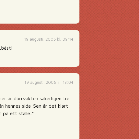
19 augusti, 2006 kl. 09:14
…bäst!
19 augusti, 2006 kl. 13:04
ner är dörrvakten säkerligen tre
n hennes sida. Sen är det klart
på ett ställe..”