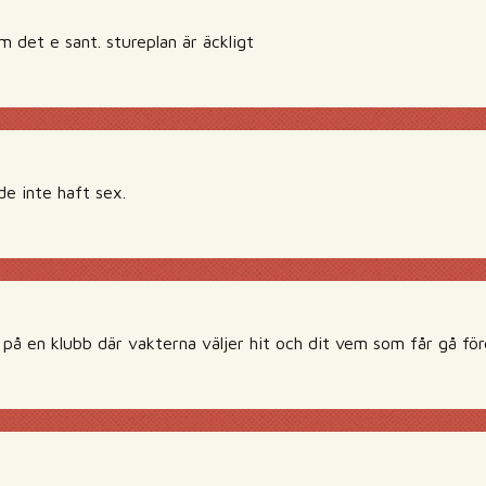
 det e sant. stureplan är äckligt
 de inte haft sex.
å på en klubb där vakterna väljer hit och dit vem som får gå före