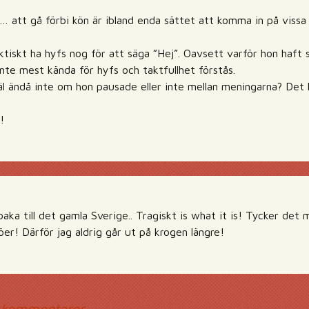
r… att gå förbi kön är ibland enda sättet att komma in på vissa 
iskt ha hyfs nog för att säga ”Hej”. Oavsett varför hon haft
nte mest kända för hyfs och taktfullhet förstås.
väl ändå inte om hon pausade eller inte mellan meningarna? Det
!
llbaka till det gamla Sverige.. Tragiskt is what it is! Tycker det
öer! Därför jag aldrig går ut på krogen längre!
 kommentarer