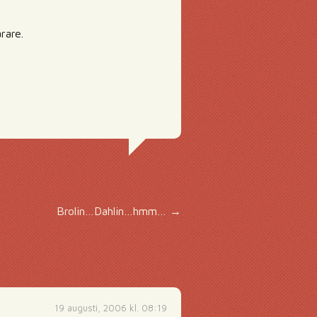
rare.
Brolin…Dahlin…hmm…
→
19 augusti, 2006 kl. 08:19