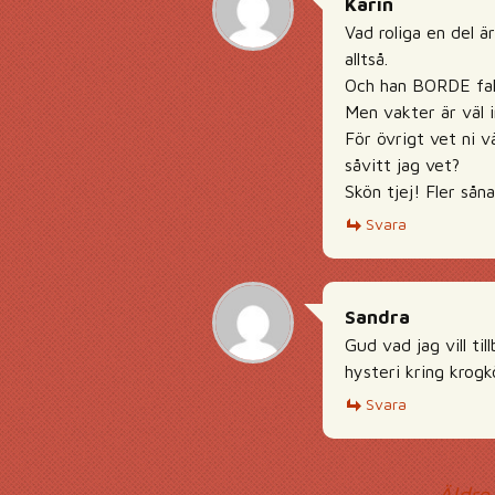
Karin
Vad roliga en del ä
alltså.
Och han BORDE fakt
Men vakter är väl i
För övrigt vet ni 
såvitt jag vet?
Skön tjej! Fler såna
Svara
Sandra
Gud vad jag vill ti
hysteri kring krogk
Svara
← Äldre