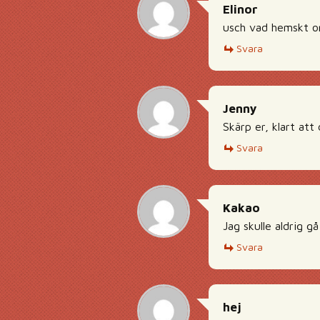
Elinor
usch vad hemskt om
Svara
Jenny
Skärp er, klart att
Svara
Kakao
Jag skulle aldrig g
Svara
hej