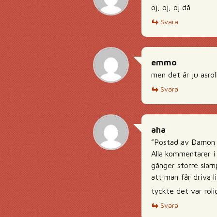
oj, oj, oj då
Svara
emmo
men det är ju asro
Svara
aha
”Postad av Damon (
Alla kommentarer i 
gånger större slam
att man får driva l
tyckte det var roli
Svara