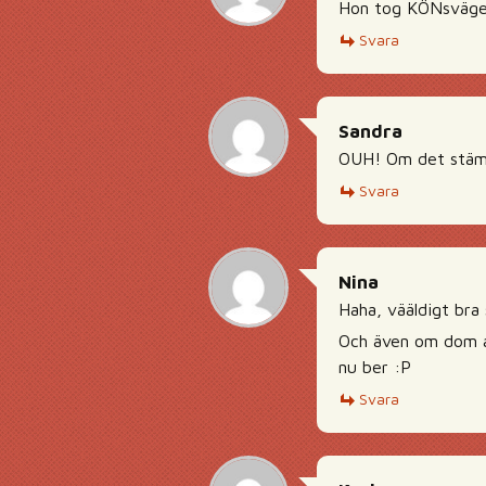
Hon tog KÖNsvägen
Svara
Sandra
OUH! Om det stämm
Svara
Nina
Haha, vääldigt bra
Och även om dom ald
nu ber :P
Svara