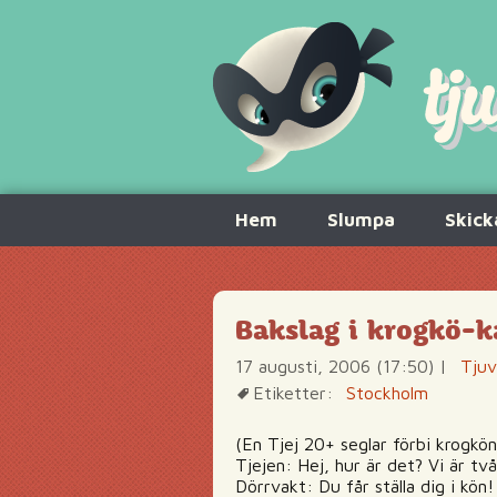
Hoppa
Hem
Slumpa
Skick
till
innehåll
Bakslag i krogkö-k
17 augusti, 2006 (17:50)
|
Tjuv
Etiketter:
Stockholm
(En Tjej 20+ seglar förbi krogkön
Tjejen: Hej, hur är det? Vi är två
Dörrvakt: Du får ställa dig i kön!