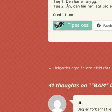
Tjej 1: Den här är snygg.
Tjej 2: Åh, den här har jag! Jag 
Cred: Linn
Tipsa oss!
Face
Inläggsnavigering
←
Helgarderingar är inte alltid rätt
41 thoughts on “
”BAM” lä
JL
Jag är förbannat le