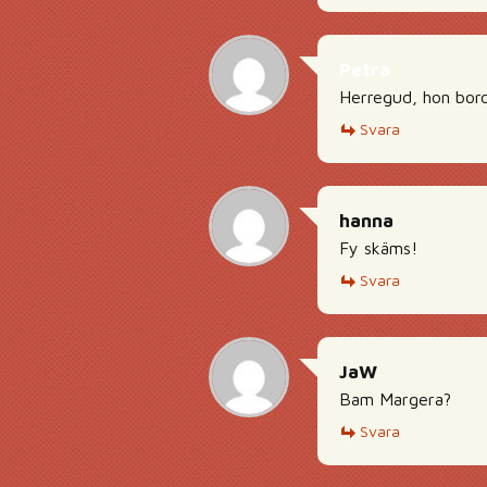
Petra
Herregud, hon bord
Svara
hanna
Fy skäms!
Svara
JaW
Bam Margera?
Svara