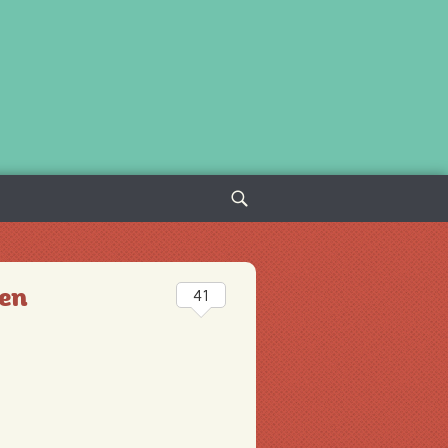
Sök
efter:
len
41