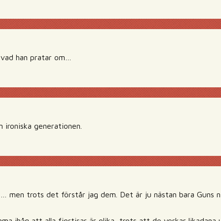
e vad han pratar om…
n ironiska generationen.
e… men trots det förstår jag dem. Det är ju nästan bara Guns n 
a ihåg att alla fjortisar är olika, trots att de verkar likadana 