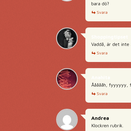
bara dö?
Svara
Shoppingtipset
Vaddå, är det inte
Svara
Anahita
Åååååh, fyyyyyy, 
Svara
Andrea
Klockren rubrik.