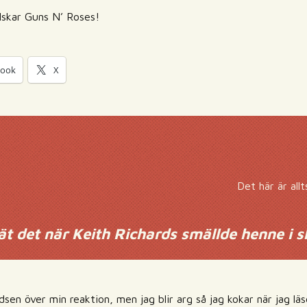
älskar Guns N’ Roses!
book
X
Det här är all
t det när Keith Richards smällde henne i s
dsen över min reaktion, men jag blir arg så jag kokar när jag läs