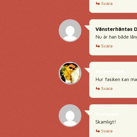
Svara
Vänsterhäntas 
Nu är han både lån
Svara
MickeyMike
Hur fasiken kan ma
Svara
Marianne
Skamligt!
Svara