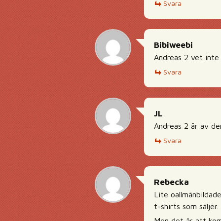
Svara
Bibiweebi
Andreas 2 vet int
Svara
JL
Andreas 2 är av de
Svara
Rebecka
Lite oallmänbildad
t-shirts som säljer.
Men det är att komm