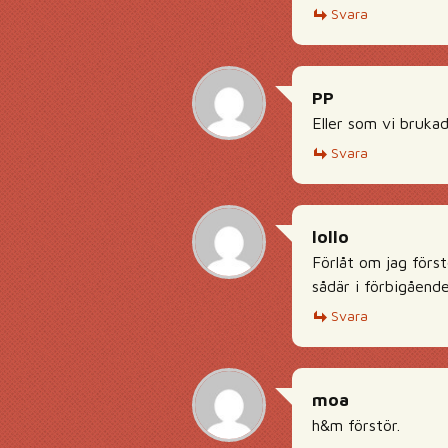
Svara
PP
Eller som vi brukad
Svara
lollo
Förlåt om jag först
sådär i förbigåend
Svara
moa
h&m förstör.