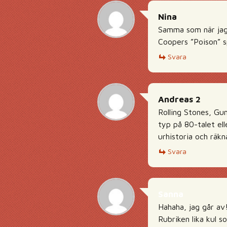
Nina
Samma som när jag 
Coopers ”Poison” sp
Svara
Andreas 2
Rolling Stones, Gu
typ på 80-talet ell
urhistoria och räkn
Svara
Sanna
Hahaha, jag går av
Rubriken lika kul 