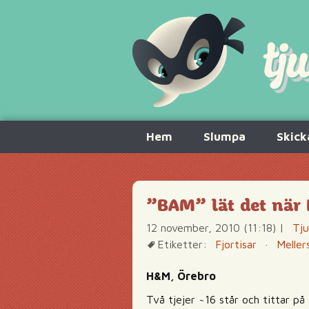
Hoppa
Hem
Slumpa
Skick
till
innehåll
”BAM” lät det när 
12 november, 2010 (11:18)
|
Tju
Etiketter:
Fjortisar
·
Meller
H&M, Örebro
Två tjejer ~16 står och tittar på 