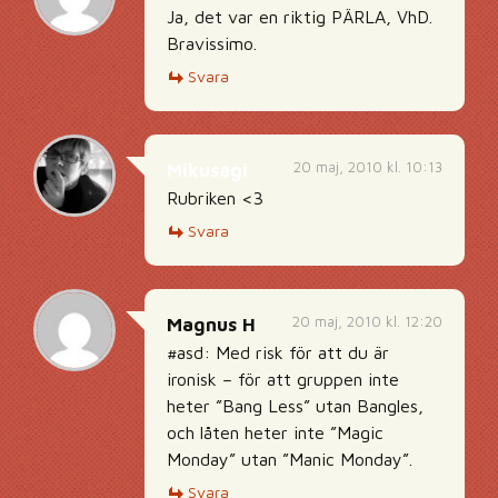
Ja, det var en riktig PÄRLA, VhD.
Bravissimo.
Svara
20 maj, 2010 kl. 10:13
Mikusagi
Rubriken <3
Svara
20 maj, 2010 kl. 12:20
Magnus H
#asd: Med risk för att du är
ironisk – för att gruppen inte
heter ”Bang Less” utan Bangles,
och låten heter inte ”Magic
Monday” utan ”Manic Monday”.
Svara