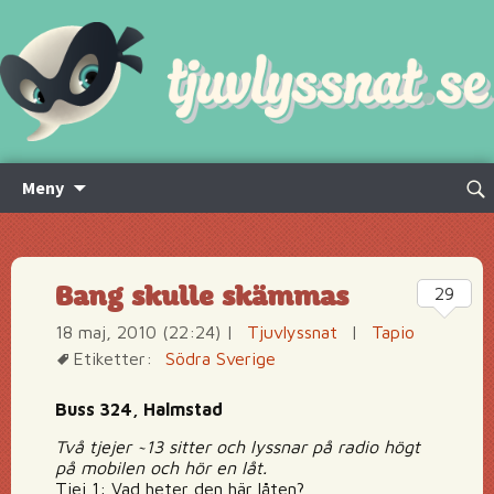
Hoppa
Sök
Meny
till
efte
innehåll
Bang skulle skämmas
29
18 maj, 2010 (22:24)
|
Tjuvlyssnat
|
Tapio
Etiketter:
Södra Sverige
Buss 324, Halmstad
Två tjejer ~13 sitter och lyssnar på radio högt
på mobilen och hör en låt.
Tjej 1: Vad heter den här låten?