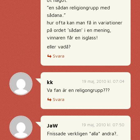
ut något.
”en sådan religiongrupp med
sådana..”
hur ofta kan man få in variationer
på ordet ’sådan’ i en mening,
vinnaren får en isglass!
eller vadå?
Svara
19 maj, 2010 kl. 07:04
kk
Va fan är en religongrupp???
Svara
19 maj, 2010 kl. 07:50
JaW
Fnissade verkligen *alla* andra?..