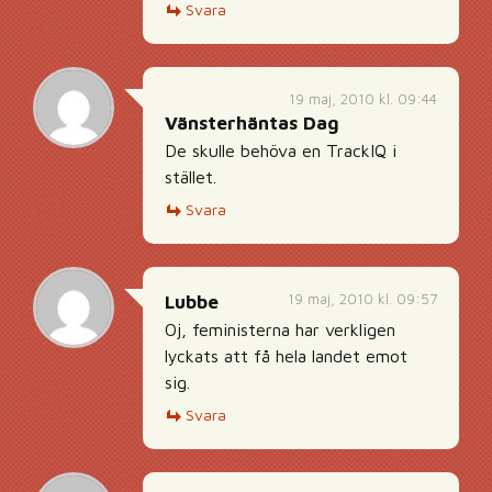
Svara
19 maj, 2010 kl. 09:44
Vänsterhäntas Dag
De skulle behöva en TrackIQ i
stället.
Svara
19 maj, 2010 kl. 09:57
Lubbe
Oj, feministerna har verkligen
lyckats att få hela landet emot
sig.
Svara