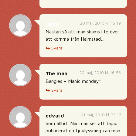
20 maj, 2010 kl. 15:19
Fanny
Nästan så att man skäms lite över
att komma från Halmstad…
Svara
20 maj, 2010 kl. 16:56
The man
Bangles – Manic monday*
Svara
21 maj, 2010 kl. 23:17
edvard
Som alltid: När man ser att tapio
publicerat en tjuvlyssning kan man