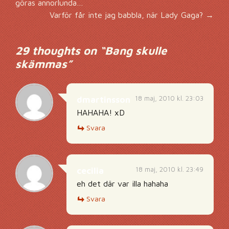
göras annorlunda…
Varför får inte jag babbla, när Lady Gaga?
→
29 thoughts on “
Bang skulle
skämmas
”
18 maj, 2010 kl. 23:03
dmartinsson
HAHAHA! xD
Svara
18 maj, 2010 kl. 23:49
cecilia
eh det där var illa hahaha
Svara