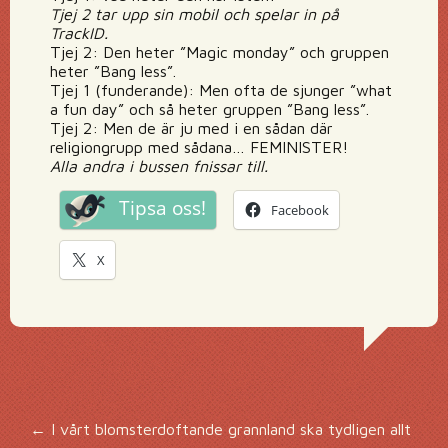
Tjej 2 tar upp sin mobil och spelar in på
TrackID.
Tjej 2: Den heter ”Magic monday” och gruppen
heter ”Bang less”.
Tjej 1 (funderande): Men ofta de sjunger ”what
a fun day” och så heter gruppen ”Bang less”.
Tjej 2: Men de är ju med i en sådan där
religiongrupp med sådana… FEMINISTER!
Alla andra i bussen fnissar till.
Tipsa oss!
Facebook
X
Inläggsnavigering
←
I vårt blomsterdoftande grannland ska tydligen allt