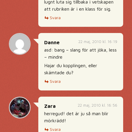
lugnt luta sig tillbaka i vetskapen
att rubriken är i en klass för sig.
Svara
22 maj, 2010 kl. 16:19
Danne
asd: bang – slang för att jöka, less
– mindre
Hajar du kopplingen, eller
skämtade du?
Svara
22 maj, 2010 kl. 16:56
Zara
herregud! det är ju så man blir
mörkrädd!
Svara