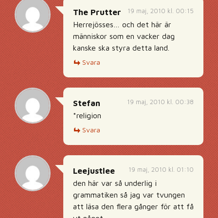
19 maj, 2010 kl. 00:15
The Prutter
Herrejösses… och det här är
människor som en vacker dag
kanske ska styra detta land.
Svara
19 maj, 2010 kl. 00:38
Stefan
*religion
Svara
19 maj, 2010 kl. 01:10
Leejustlee
den här var så underlig i
grammatiken så jag var tvungen
att läsa den flera gånger för att få