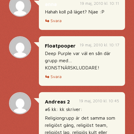
19 maj, 2010 kl. 10:11
anna
Hahah koll på läget? Njae :P
Svara
19 maj, 2010 kl. 10:17
Floatpooper
Deep Purple var väl en sån där
grupp med…
KONSTNÄRSKLUDDARE!
Svara
19 maj, 2010 kl. 10:45
Andreas 2
#6 kk: kk skriver:
Religiongrupp är det samma som
religiöst gäng, religiöst team,
religiöst lag, religiös kult eller