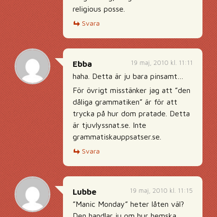
religious posse.
Svara
19 maj, 2010 kl. 11:11
Ebba
haha. Detta är ju bara pinsamt…
För övrigt misstänker jag att ”den
dåliga grammatiken” är för att
trycka på hur dom pratade. Detta
är tjuvlyssnat.se. Inte
grammatiskauppsatser.se.
Svara
19 maj, 2010 kl. 11:15
Lubbe
”Manic Monday” heter låten väl?
Den handlar ju om hur hemska