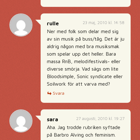
23 maj, 2010 kl. 14:58
rulle
Ner med folk som delar med sig
av sin musik på buss/tåg. Det är ju
aldrig någon med bra musiksmak
som spelar upp det heller. Bara
massa RnB, melodifestivals- eller
diverse smörja. Vad sägs om lite
Bloodsimple, Sonic syndicate eller
Soilwork för att varva med?
Svara
27 augusti, 2010 kl. 19:27
sara
Aha. Jag trodde rubriken syftade
på Barbro Alving och feminism.