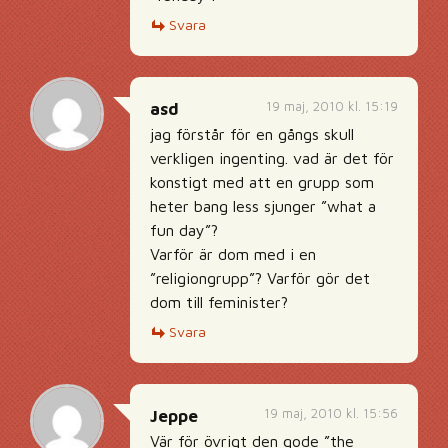
Svara
19 maj, 2010 kl. 15:19
asd
jag förstår för en gångs skull
verkligen ingenting. vad är det för
konstigt med att en grupp som
heter bang less sjunger ”what a
fun day”?
Varför är dom med i en
”religiongrupp”? Varför gör det
dom till feminister?
Svara
19 maj, 2010 kl. 15:56
Jeppe
Vär för övrigt den gode ”the