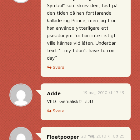
Symbol” som skrev den, fast på
den tiden då han fortfarande
kallade sig Prince, men jag tror
han använde ytterligare ett
pseudonym för han inte riktigt
ville kännas vid låten. Underbar
text ”…my I don’t have to run
day”
Svara
19 maj, 2010 kl. 17:49
Adde
VhD: Genialiskt! :DD
Svara
20 maj, 2010 kl. 08:25
Floatpooper