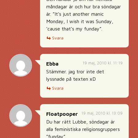
måndagar är och hur bra söndagar
är. ”It’s just another manic
Monday, I wish it was Sunday,
’cause that’s my funday”.
Svara
19 maj, 2010 kl. 11:19
Ebba
Stämmer. jag tror inte det
lyssnade på texten xD
Svara
19 maj, 2010 kl. 13:09
Floatpooper
Du har rätt Lubbe, söndagar är
alla feministiska religionsgruppers
”funday”.