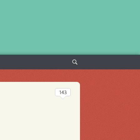
Sök
efter:
143