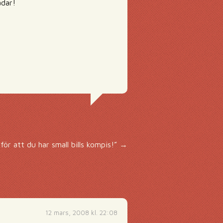
ädar!
ör att du har small bills kompis!”
→
12 mars, 2008 kl. 22:08