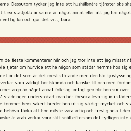
garna. Dessutom tycker jag inte att hushållsnära tjänster ska s
tt t ex städjobb är sämre än något annat eller att jag har någ
a vettig lön och gör det vitt, bara.
om de flesta kommentarer här och jag tror inte att jag missat nån
lla tjatar om hurvida att ha någon som städar hemma hos sig el
t det är det som är det mest stötande med den här tjuvlyssninge
 verkar vara väldigt bortskämda och kanske till och med fördomsf
a mer arga än något annat folkslag. antagligen blir hon sur öve
å städningen understökad. man bör försöka leva sig in i städers
e kommer hem. säkert breder hon ut sig väldigt mycket och stä
nte behöva tänka att hon måste vara artig och trevlig hela tiden 
nske är arab verkar vara rätt snäll eftersom det tydligen inte