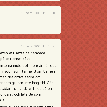
13 mars, 2008 kl. 00:10
13 mars, 2008 kl. 00:25
staten att satsa på hemnära
på ett annat sätt.
g inte nämnde det men) är när det
ver någon som tar hand om barnen
man definitivt tänka om.
ar tamigtusan inte lång tid. Gör
 städar man ändå ett hus på en
roligare, och låta de som
is.
 dom till och med tvingats sätta