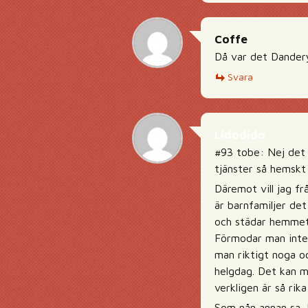
Coffe
Då var det Dander
Svara
Lidodido
#93 tobe: Nej det p
tjänster så hemskt
Däremot vill jag f
är barnfamiljer de
och städar hemmet.
Förmodar man inte h
man riktigt noga o
helgdag. Det kan ma
verkligen är så rik
Som nån annan sa, l