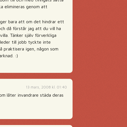
ska elimineras genom att
ger bara att om det hindrar ett
h då förstår jag att du vill ha
lla. Tänker själv förverkliga
der till jobb tyckte inte
 få praktisera igen, någon som
arknad. :)
13 mars, 2008 kl. 01:40
som låter invandrare städa deras