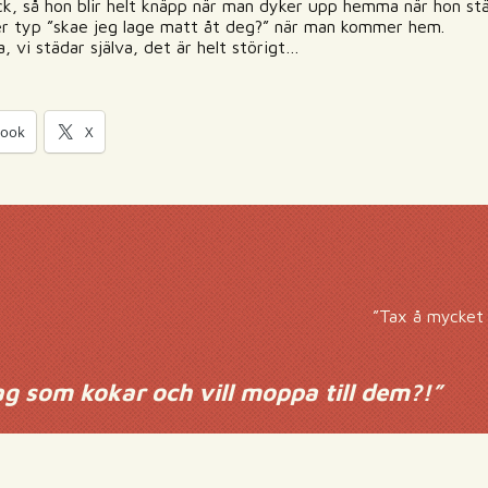
ack, så hon blir helt knäpp när man dyker upp hemma när hon st
er typ ”skae jeg lage matt åt deg?” när man kommer hem.
, vi städar själva, det är helt störigt…
book
X
”Tax å mycket f
ag som kokar och vill moppa till dem?!
”