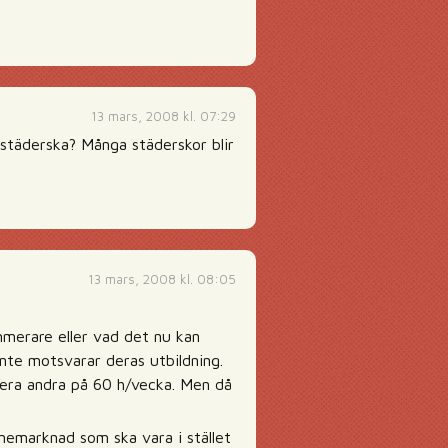
13 mars, 2008 kl. 07:29
städerska? Många städerskor blir
13 mars, 2008 kl. 08:05
mmerare eller vad det nu kan
inte motsvarar deras utbildning.
flera andra på 60 h/vecka. Men då
önemarknad som ska vara i stället