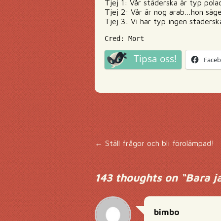
Tjej 1: Vår städerska är typ pol
Tjej 2: Vår är nog arab…hon säg
Tjej 3: Vi har typ ingen städerska
Cred: Mort
Tipsa oss!
Face
Inläggsnavigering
←
Ställ frågor och bli förolämpad!
143 thoughts on “
Bara j
bimbo