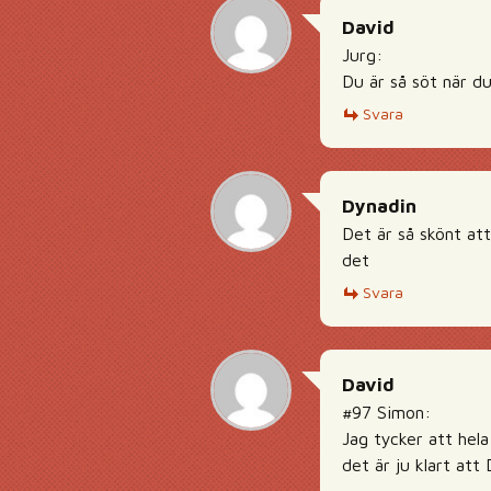
David
Jurg:
Du är så söt när du
Svara
Dynadin
Det är så skönt att
det
Svara
David
#97 Simon:
Jag tycker att hela
det är ju klart at