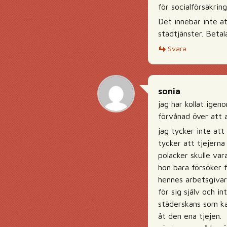
för socialförsäkrin
Det innebär inte a
städtjänster. Betal
Svara
sonia
jag har kollat igen
förvånad över att a
jag tycker inte at
tycker att tjejerna
polacker skulle var
hon bara försöker f
hennes arbetsgivar
för sig själv och i
städerskans som ka
åt den ena tjejen.