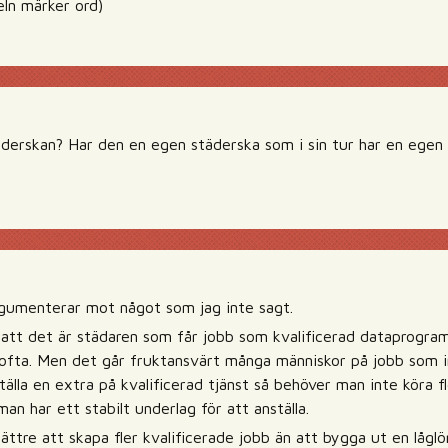
eln märker ord)
derskan? Har den en egen städerska som i sin tur har en egen 
gumenterar mot något som jag inte sagt.
er att det är städaren som får jobb som kvalificerad dataprogra
nte ofta. Men det går fruktansvärt många människor på jobb som 
älla en extra på kvalificerad tjänst så behöver man inte köra 
man har ett stabilt underlag för att anställa.
ättre att skapa fler kvalificerade jobb än att bygga ut en lågl