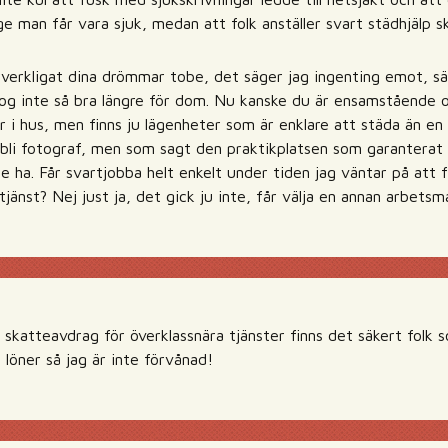
ge man får vara sjuk, medan att folk anställer svart städhjälp 
rverkligat dina drömmar tobe, det säger jag ingenting emot, sä
 nog inte så bra längre för dom. Nu kanske du är ensamstående oc
 i hus, men finns ju lägenheter som är enklare att städa än en vi
li fotograf, men som sagt den praktikplatsen som garanterat le
le ha. Får svartjobba helt enkelt under tiden jag väntar på att
jänst? Nej just ja, det gick ju inte, får välja en annan arbetsm
skatteavdrag för överklassnära tjänster finns det säkert folk 
ga löner så jag är inte förvånad!