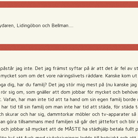
ydaren, Lidingöbon och Bellman….
åstår jag inte. Det jag främst syftar på är att det är fel av 
 mycket som om det vore näringslivets räddare. Kanske kom ut 
råga dig, har du familj? Det jag stör mig mest på (nu kanske ja
t rör sig om, som gnäller att dom jobbar för mycket och behö
 Vafan, har man inte tid att ta hand om sin egen familj borde 
ar tid till sin familj om man inte har tid att städa, för städa t
ch skurar och har sig, dammtorkar möbler och tv-apparater så
n göra tillsammans med familjen så går det jättefort och blir 
a och jobbar så mycket att de MÅSTE ha städhjälp betala fullt pr
ite kul att fusk med sjukskrivningar ledde till hetsjakt och att