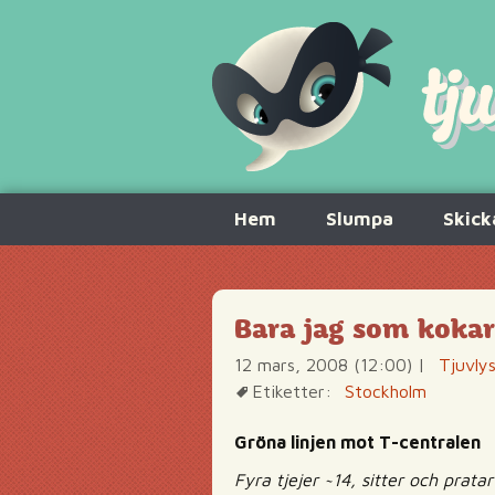
Hoppa
Hem
Slumpa
Skick
till
innehåll
Bara jag som kokar
12 mars, 2008 (12:00)
|
Tjuvly
Etiketter:
Stockholm
Gröna linjen mot T-centralen
Fyra tjejer ~14, sitter och pra