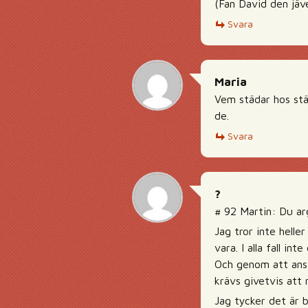
(Fan David den jäv
Svara
Maria
Vem städar hos stä
de.
Svara
?
# 92 Martin: Du ar
Jag tror inte hell
vara. I alla fall i
Och genom att anst
krävs givetvis att 
Jag tycker det är b