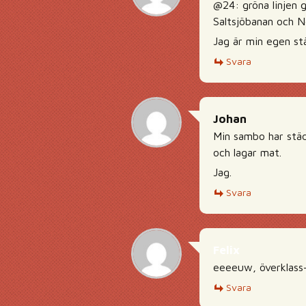
@24: gröna linjen g
Saltsjöbanan och N
Jag är min egen st
Svara
Johan
Min sambo har städ
och lagar mat.
Jag.
Svara
Felix
eeeeuw, överklass-
Svara