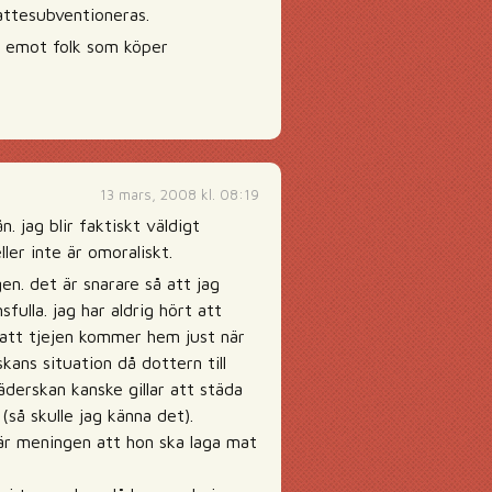
kattesubventioneras.
ot emot folk som köper
13 mars, 2008 kl. 08:19
. jag blir faktiskt väldigt
ler inte är omoraliskt.
n. det är snarare så att jag
ulla. jag har aldrig hört att
r att tjejen kommer hem just när
kans situation då dottern till
derskan kanske gillar att städa
(så skulle jag känna det).
 är meningen att hon ska laga mat