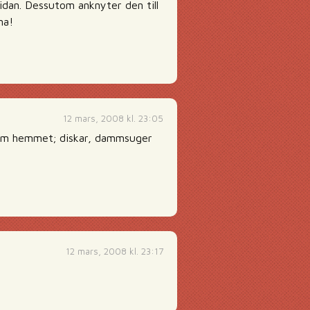
sidan. Dessutom anknyter den till
na!
12 mars, 2008 kl. 23:05
nd om hemmet; diskar, dammsuger
12 mars, 2008 kl. 23:17