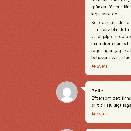
gränser för hur län
legalisera det.
Kul dock att du fö
familjeliv blir det
städhjälp om du bor
mina drömmar och b
regeringen jag skul
behöver svart städt
Svara
Pelle
Eftersom det finns 
skit till sjukligt lå
Svara