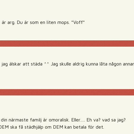
 är arg. Du är som en liten mops. *Voff*
 jag älskar att städa ^^ Jag skulle aldrig kunna låta någon anna
 din närmaste familj är omoralisk. Eller…. Eh va? vad sa jag?
t DEM ska få städhjälp om DEM kan betala för det.