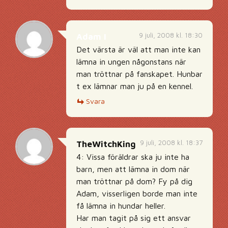
9 juli, 2008 kl. 18:30
Adam I
Det värsta är väl att man inte kan
lämna in ungen någonstans när
man tröttnar på fanskapet. Hunbar
t ex lämnar man ju på en kennel.
Svara
9 juli, 2008 kl. 18:37
TheWitchKing
4: Vissa föräldrar ska ju inte ha
barn, men att lämna in dom när
man tröttnar på dom? Fy på dig
Adam, visserligen borde man inte
få lämna in hundar heller.
Har man tagit på sig ett ansvar