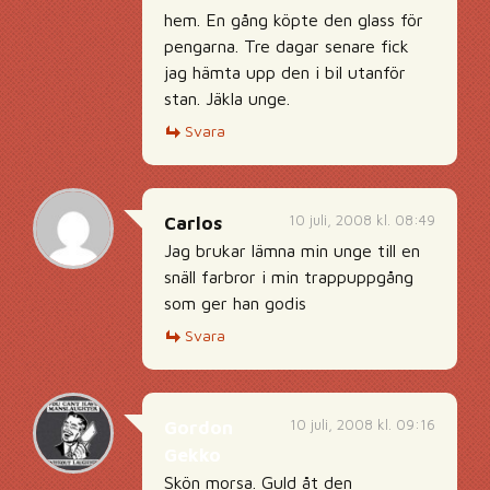
hem. En gång köpte den glass för
pengarna. Tre dagar senare fick
jag hämta upp den i bil utanför
stan. Jäkla unge.
Svara
10 juli, 2008 kl. 08:49
Carlos
Jag brukar lämna min unge till en
snäll farbror i min trappuppgång
som ger han godis
Svara
10 juli, 2008 kl. 09:16
Gordon
Gekko
Skön morsa. Guld åt den