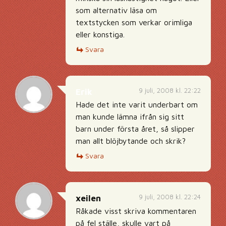
som alternativ läsa om
textstycken som verkar orimliga
eller konstiga.
Svara
9 juli, 2008 kl. 22:22
Erik
Hade det inte varit underbart om
man kunde lämna ifrån sig sitt
barn under första året, så slipper
man allt blöjbytande och skrik?
Svara
9 juli, 2008 kl. 22:24
xeilen
Råkade visst skriva kommentaren
på fel ställe, skulle vart på