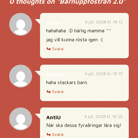
0 thoughts on “
Barnuppfostran 2.0
”
9 juli, 2008 kl. 18:12
anton
hahahaha :D härlig mamma ^^
jag vill kunna rösta igen :(
Svara
9 juli, 2008 kl. 18:15
Nettan
haha stackars barn.
Svara
9 juli, 2008 kl. 18:26
AntiU
När ska dessa fyraåringar lära sig!
Svara