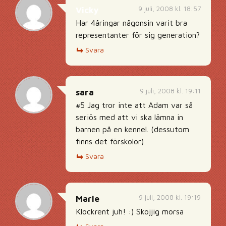
9 juli, 2008 kl. 18:57
Vicky
Har 4åringar någonsin varit bra
representanter för sig generation?
Svara
9 juli, 2008 kl. 19:11
sara
#5 Jag tror inte att Adam var så
seriös med att vi ska lämna in
barnen på en kennel. (dessutom
finns det förskolor)
Svara
9 juli, 2008 kl. 19:19
Marie
Klockrent juh! :) Skojjig morsa