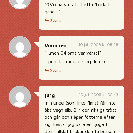
”03’orna var alltid ett råbarkat
gäng…”
Svara
10 juli, 2008 kl. 08:38
Vommen
”…men 04’orna var värst!”
…puh där räddade jag den :)
Svara
10 juli, 2008 kl. 08:43
jurg
min unge (som inte finns) får inte
åka vagn alls. Blir den riktigt trött
och går och släpar fötterna efter
sig, kastar jag bara en tjuga till
den. Tillslut brukar den ta bussen