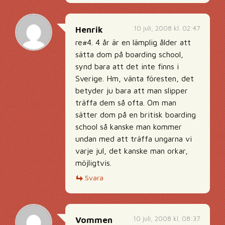
10 juli, 2008 kl. 02:47
Henrik
re#4. 4 år är en lämplig ålder att
sätta dom på boarding school,
synd bara att det inte finns i
Sverige. Hm, vänta föresten, det
betyder ju bara att man slipper
träffa dem så ofta. Om man
sätter dom på en britisk boarding
school så kanske man kommer
undan med att träffa ungarna vi
varje jul, det kanske man orkar,
möjligtvis.
Svara
10 juli, 2008 kl. 08:37
Vommen