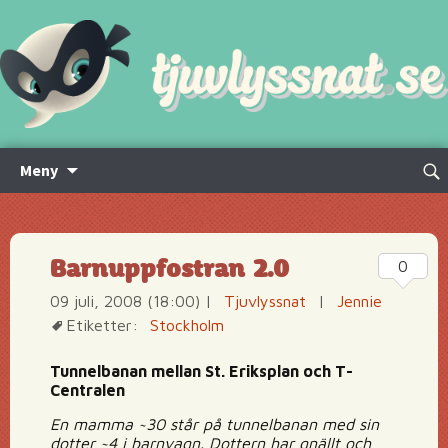
Hoppa
Sök
Meny
till
efte
innehåll
Barnuppfostran 2.0
0
09 juli, 2008 (18:00)
|
Tjuvlyssnat
|
Jennie
Etiketter:
Stockholm
Tunnelbanan mellan St. Eriksplan och T-
Centralen
En mamma ~30 står på tunnelbanan med sin
dotter ~4 i barnvagn. Dottern har gnällt och