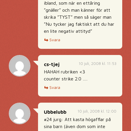
ibland, som när en ettåring
”gnäller” och man känner för att
skrika ”TYST” men så säger man
”Nu tycker jag faktiskt att du har
en lite negativ attityd”
Svara
10 juli, 2008 kl. 11:53
cs-tjej
HAHAH rubriken <3
counter strike 2.0 ….
Svara
10 juli, 2008 kl. 12:00
Ubbelubb
#24 jurg: Att kasta högafflar på
sina barn (även dom som inte