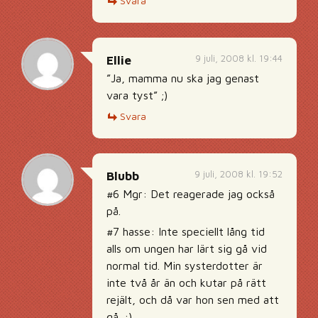
Svara
9 juli, 2008 kl. 19:44
Ellie
”Ja, mamma nu ska jag genast
vara tyst” ;)
Svara
9 juli, 2008 kl. 19:52
Blubb
#6 Mgr: Det reagerade jag också
på.
#7 hasse: Inte speciellt lång tid
alls om ungen har lärt sig gå vid
normal tid. Min systerdotter är
inte två år än och kutar på rätt
rejält, och då var hon sen med att
gå. :)