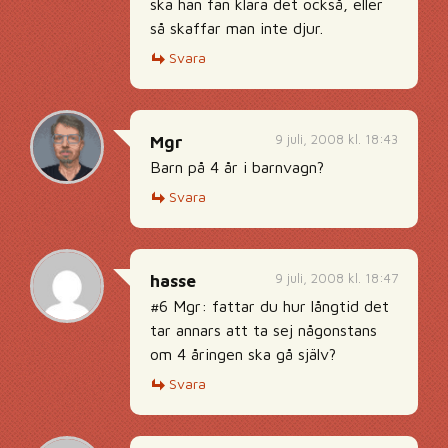
ska han fan klara det också, eller
så skaffar man inte djur.
Svara
9 juli, 2008 kl. 18:43
Mgr
Barn på 4 år i barnvagn?
Svara
9 juli, 2008 kl. 18:47
hasse
#6 Mgr: fattar du hur långtid det
tar annars att ta sej någonstans
om 4 åringen ska gå själv?
Svara