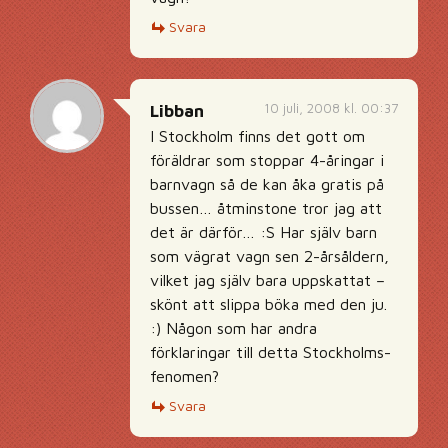
Svara
10 juli, 2008 kl. 00:37
Libban
I Stockholm finns det gott om
föräldrar som stoppar 4-åringar i
barnvagn så de kan åka gratis på
bussen… åtminstone tror jag att
det är därför… :S Har själv barn
som vägrat vagn sen 2-årsåldern,
vilket jag själv bara uppskattat –
skönt att slippa böka med den ju.
:) Någon som har andra
förklaringar till detta Stockholms-
fenomen?
Svara