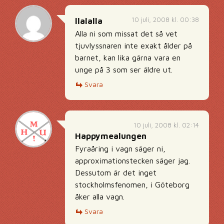
10 juli, 2008 kl. 00:38
llalalla
Alla ni som missat det så vet
tjuvlyssnaren inte exakt ålder på
barnet, kan lika gärna vara en
unge på 3 som ser äldre ut.
Svara
10 juli, 2008 kl. 02:14
Happymealungen
Fyraåring i vagn säger ni,
approximationstecken säger jag.
Dessutom är det inget
stockholmsfenomen, i Göteborg
åker alla vagn.
Svara