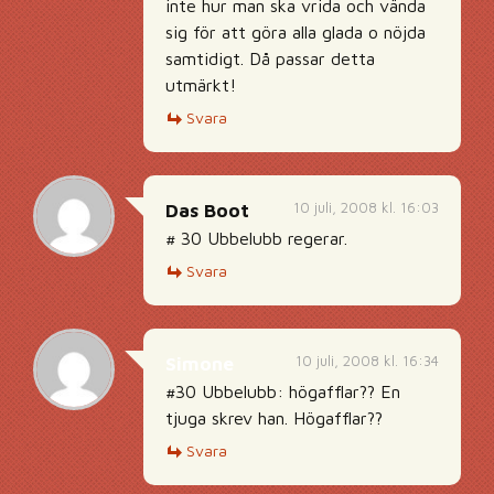
inte hur man ska vrida och vända
sig för att göra alla glada o nöjda
samtidigt. Då passar detta
utmärkt!
Svara
10 juli, 2008 kl. 16:03
Das Boot
# 30 Ubbelubb regerar.
Svara
10 juli, 2008 kl. 16:34
Simone
#30 Ubbelubb: högafflar?? En
tjuga skrev han. Högafflar??
Svara