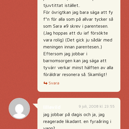
tjuvtittat istället..
För övrigtkan jag bara säga att fy
f*n för alla som på allvar tycker så
som Sara #9 skrev i parentesen.
(Jag hoppas att du iaf försökte
vara rolig) (Det gick ju sådär med
meningen innan parentesen..)
Eftersom jag jobbar i
barnomsorgen kan jag säga att
tyvärr verkar minst hälften av alla
föräldrar resonera så. Skamligt!
Svara
9 juli, 2008 kl. 23:55
lillavild
jag jobbar på dagis och ja, jag
reagerade likadant. en fyraåring i
vagn?