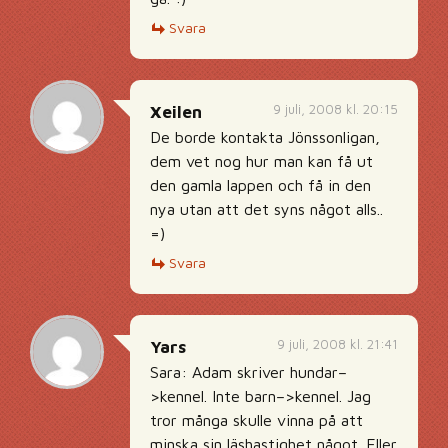
Svara
9 juli, 2008 kl. 20:15
Xeilen
De borde kontakta Jönssonligan,
dem vet nog hur man kan få ut
den gamla lappen och få in den
nya utan att det syns något alls..
=)
Svara
9 juli, 2008 kl. 21:41
Yars
Sara: Adam skriver hundar–
>kennel. Inte barn–>kennel. Jag
tror många skulle vinna på att
minska sin läshastighet något. Eller