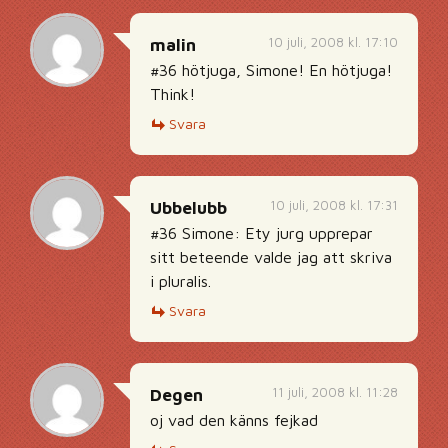
10 juli, 2008 kl. 17:10
malin
#36 hötjuga, Simone! En hötjuga!
Think!
Svara
10 juli, 2008 kl. 17:31
Ubbelubb
#36 Simone: Ety jurg upprepar
sitt beteende valde jag att skriva
i pluralis.
Svara
11 juli, 2008 kl. 11:28
Degen
oj vad den känns fejkad