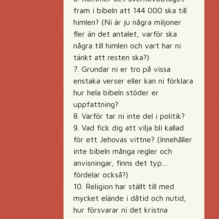
fram i bibeln att 144 000 ska till
himlen? (Ni är ju några miljoner
fler än det antalet, varför ska
några till himlen och vart har ni
tänkt att resten ska?)
7. Grundar ni er tro på vissa
enstaka verser eller kan ni förklara
hur hela bibeln stöder er
uppfattning?
8. Varför tar ni inte del i politik?
9. Vad fick dig att vilja bli kallad
för ett Jehovas vittne? (Innehåller
inte bibeln många regler och
anvisningar, finns det typ…
fördelar också?)
10. Religion har ställt till med
mycket elände i dåtid och nutid,
hur försvarar ni det kristna