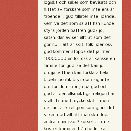
logiskt och saker som bevisats och
hittat av forskare som inte ens är
troende… gud tillåter inte lidande..
vem va det som sa att han kunde
styra jorden bättren gud? jo,
satan. där av ser allt ut som det
gör nu… allt är skit. folk lider osv..
gud kommer stoppa det ja. men
10000000 år för oss är kanske en
timme för gud. så det kan ju
dröjja. vittnen kan förklara hela
bibeln. politik bryr dom sig inte
om för dom tror ju på gud och
gud är den allsmäktiga. religon har
ställt till med mycke skit… men
det är falsk religion som gjort det.
vilken gud vill att man ska döda
andra människor? korset är itne
kristet kommer från hedniska