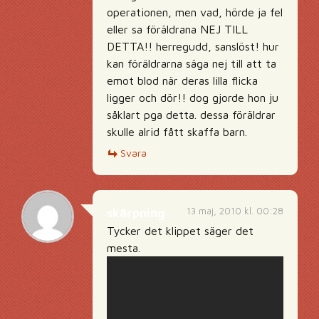
operationen, men vad, hörde ja fel
eller sa föräldrana NEJ TILL
DETTA!! herregudd, sanslöst! hur
kan föräldrarna säga nej till att ta
emot blod när deras lilla flicka
ligger och dör!! dog gjorde hon ju
såklart pga detta. dessa föräldrar
skulle alrid fått skaffa barn.
Svara
13 maj, 2010 kl. 00:28
skärpning
Tycker det klippet säger det
mesta.