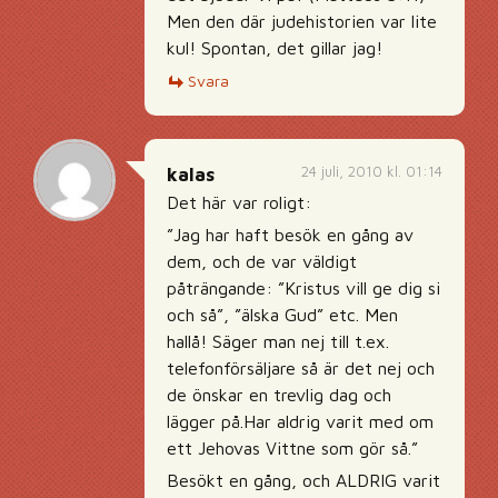
Men den där judehistorien var lite
kul! Spontan, det gillar jag!
Svara
24 juli, 2010 kl. 01:14
kalas
Det här var roligt:
”Jag har haft besök en gång av
dem, och de var väldigt
påträngande: ”Kristus vill ge dig si
och så”, ”älska Gud” etc. Men
hallå! Säger man nej till t.ex.
telefonförsäljare så är det nej och
de önskar en trevlig dag och
lägger på.Har aldrig varit med om
ett Jehovas Vittne som gör så.”
Besökt en gång, och ALDRIG varit