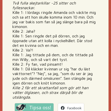
Två fulla skejtarkillar ~25 sitter och
fyllesnackar.
Kille 1: I lördags ringde Amanda och väckte mig
och sa att hon skulle komma inom 10 min. Och
jag var bakis som fan så jag slänge bara på mig
kimonon.
Kille 2: Jaha?
Kille 1: Sen ringde det på dörren, och jag
öppnade utan att kolla i nyckelhålet. Där stod
det en kvinna och en man.
Kille 2: Va?!
Kille 1: Jag tittade på dem, och de tittade på
min Willy, och så vart det tyst.
Kille 2: Fy fan, vad pinsamt!
Kille 1: Då kläcker kvinnan ur sig ”har du läst
vakttornet”? ”Nej”, sa jag, ”som du ser är jag
jude och därmed omskuren”. Sen stängde jag
igen dörren och knöt kimonon.
Kille 2 får ett skrattanfall som gör att han
välter ölglasen, och strax därpå blir de
utslängda.
Tipsa oss!
Facebook