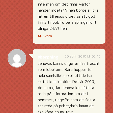
inte men om det finns varför
händer inget???? han borde skicka
hit en till jesus o bevisa att gud
finns!! noob! o palla springa runt
plinga 24/7! heh
Svara
20 april, 2010 kl. 02:16
skärpning
Jehovas känns ungefär lika fräscht
som lobotomi. Bara hoppas för
hela samhällets skull att de har
slutat knacka dörr. Det är 2010,
de som gillar Jehova kan lätt ta
reda på information om de i
hemmet, ungefär som de flesta
tar reda på priser/info innan de
ska köpa en ny teve.