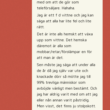
med om att de gör som
teleförsäljare. Hahaha.
Jag är ett f d vittne och jag kan
säga att alla har lite fel och lite
rätt.
Det är inte alls hemskt att växa
upp som vittne. Det hemska
däremot är alla som
mobbar/retar/förolämpar en för
att man är det.
Sen måste jag säga att under alla
de år då jag själv var ute och
knackade dörr så mötte jag till
99% trevliga människor som
avböjde vänligt men bestämt. Och
jag har aldrig varit med om att jag
eller nån annan varit påstridig.
Men visst, det finns ju stolpskott.