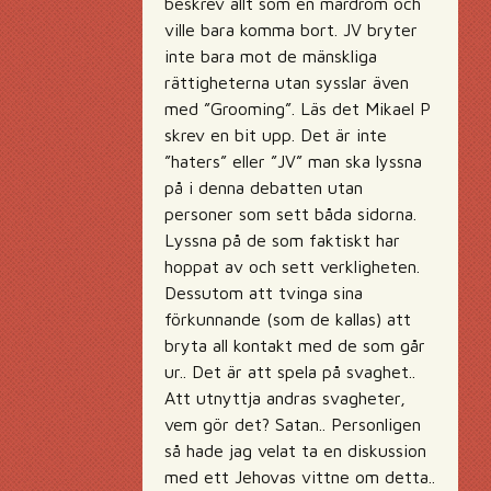
beskrev allt som en mardröm och
ville bara komma bort. JV bryter
inte bara mot de mänskliga
rättigheterna utan sysslar även
med ”Grooming”. Läs det Mikael P
skrev en bit upp. Det är inte
”haters” eller ”JV” man ska lyssna
på i denna debatten utan
personer som sett båda sidorna.
Lyssna på de som faktiskt har
hoppat av och sett verkligheten.
Dessutom att tvinga sina
förkunnande (som de kallas) att
bryta all kontakt med de som går
ur.. Det är att spela på svaghet..
Att utnyttja andras svagheter,
vem gör det? Satan.. Personligen
så hade jag velat ta en diskussion
med ett Jehovas vittne om detta..