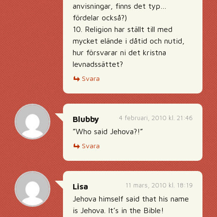
anvisningar, finns det typ…
fördelar också?)
10. Religion har ställt till med
mycket elände i dåtid och nutid,
hur försvarar ni det kristna
levnadssättet?
Svara
4 februari, 2010 kl. 21:46
Blubby
”Who said Jehova?!”
Svara
11 mars, 2010 kl. 18:19
Lisa
Jehova himself said that his name
is Jehova. It’s in the Bible!