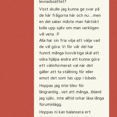
levnadssättet?
Visst skulle jag kunna ge svar på
de här frågorna här och nu….men
en del saker måste man faktiskt
kolla upp själv om man verkligen
vill veta :P
Alla har sin fria vilja att välja vad
de vill göra. Vi för vår del har
funnit många livsviktiga skäl att
söka hjälpa andra att kunna göra
ett välinformerat val när det
gäller att ta ställning för eller
emot det som tas upp i bibeln.
Hoppas jag inte blev för
långrandig…vet att många, ibland
jag själv, inte alltid orkar läsa långa
foruminlägg.
Hoppas ni kan balansera ert