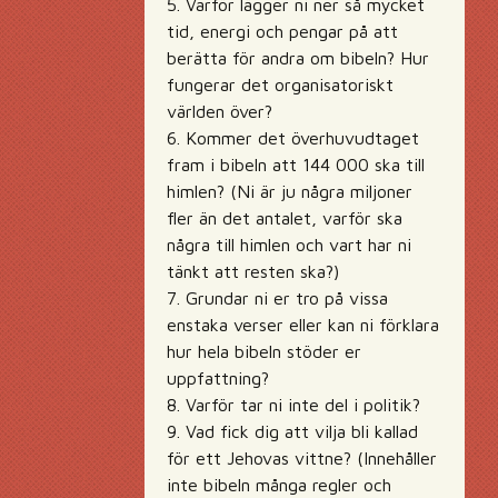
5. Varför lägger ni ner så mycket
tid, energi och pengar på att
berätta för andra om bibeln? Hur
fungerar det organisatoriskt
världen över?
6. Kommer det överhuvudtaget
fram i bibeln att 144 000 ska till
himlen? (Ni är ju några miljoner
fler än det antalet, varför ska
några till himlen och vart har ni
tänkt att resten ska?)
7. Grundar ni er tro på vissa
enstaka verser eller kan ni förklara
hur hela bibeln stöder er
uppfattning?
8. Varför tar ni inte del i politik?
9. Vad fick dig att vilja bli kallad
för ett Jehovas vittne? (Innehåller
inte bibeln många regler och