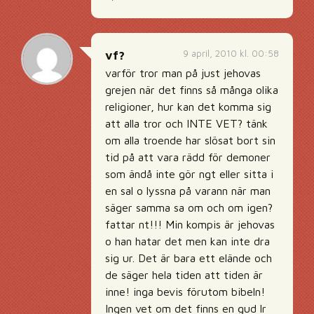
9 april, 2010 kl. 00:58
vf?
varför tror man på just jehovas
grejen när det finns så många olika
religioner, hur kan det komma sig
att alla tror och INTE VET? tänk
om alla troende har slösat bort sin
tid på att vara rädd för demoner
som ändå inte gör ngt eller sitta i
en sal o lyssna på varann när man
säger samma sa om och om igen?
fattar nt!!! Min kompis är jehovas
o han hatar det men kan inte dra
sig ur. Det är bara ett elände och
de säger hela tiden att tiden är
inne! inga bevis förutom bibeln!
Ingen vet om det finns en gud lr