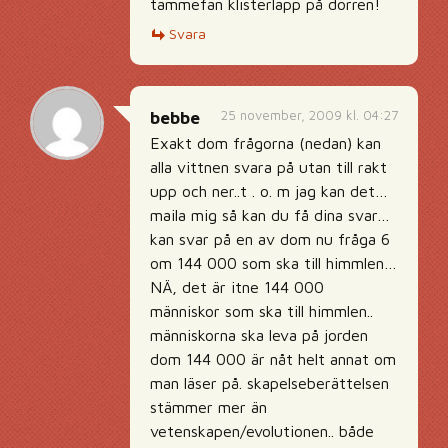
tammefan klisterlapp på dörren!
Svara
25 november, 2009 kl. 04:27
bebbe
Exakt dom frågorna (nedan) kan
alla vittnen svara på utan till rakt
upp och ner..t . o. m jag kan det…
maila mig så kan du få dina svar…
kan svar på en av dom nu fråga 6
om 144 000 som ska till himmlen…
NÄ, det är itne 144 000
människor som ska till himmlen..
människorna ska leva på jorden
dom 144 000 är nåt helt annat om
man läser på. skapelseberättelsen
stämmer mer än
vetenskapen/evolutionen.. både