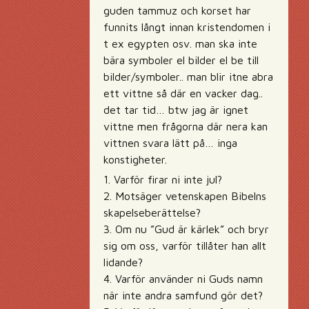
guden tammuz och korset har
funnits långt innan kristendomen i
t ex egypten osv. man ska inte
bära symboler el bilder el be till
bilder/symboler.. man blir itne abra
ett vittne så där en vacker dag..
det tar tid… btw jag är ignet
vittne men frågorna där nera kan
vittnen svara lätt på… inga
konstigheter.
1. Varför firar ni inte jul?
2. Motsäger vetenskapen Bibelns
skapelseberättelse?
3. Om nu ”Gud är kärlek” och bryr
sig om oss, varför tillåter han allt
lidande?
4. Varför använder ni Guds namn
när inte andra samfund gör det?