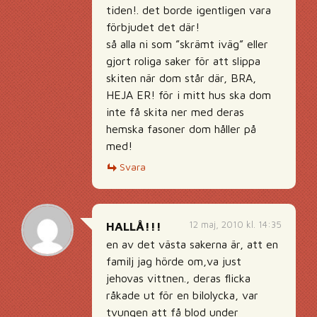
tiden!. det borde igentligen vara
förbjudet det där!
så alla ni som ”skrämt iväg” eller
gjort roliga saker för att slippa
skiten när dom står där, BRA,
HEJA ER! för i mitt hus ska dom
inte få skita ner med deras
hemska fasoner dom håller på
med!
Svara
12 maj, 2010 kl. 14:35
HALLÅ!!!
en av det västa sakerna är, att en
familj jag hörde om,va just
jehovas vittnen., deras flicka
råkade ut för en bilolycka, var
tvungen att få blod under