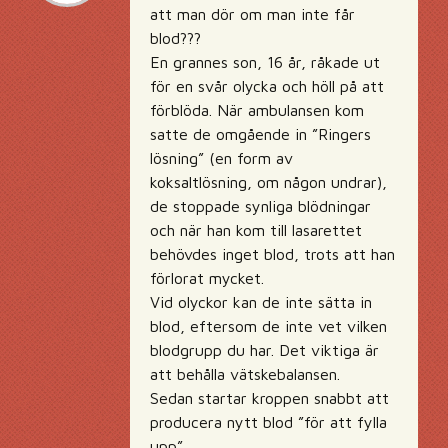
att man dör om man inte får
blod???
En grannes son, 16 år, råkade ut
för en svår olycka och höll på att
förblöda. När ambulansen kom
satte de omgående in ”Ringers
lösning” (en form av
koksaltlösning, om någon undrar),
de stoppade synliga blödningar
och när han kom till lasarettet
behövdes inget blod, trots att han
förlorat mycket.
Vid olyckor kan de inte sätta in
blod, eftersom de inte vet vilken
blodgrupp du har. Det viktiga är
att behålla vätskebalansen.
Sedan startar kroppen snabbt att
producera nytt blod ”för att fylla
upp” …