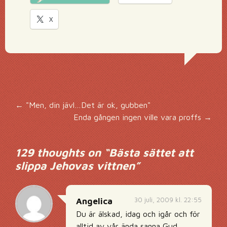
X
Inläggsnavigering
←
"Men, din jävl…Det är ok, gubben"
Enda gången ingen ville vara proffs
→
129 thoughts on “
Bästa sättet att
slippa Jehovas vittnen
”
30 juli, 2009 kl. 22:55
Angelica
Du är älskad, idag och igår och för
alltid av vår ända sanna Gud,