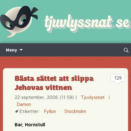
Hoppa
Sök
Meny
till
efte
innehåll
Bästa sättet att slippa
129
Jehovas vittnen
22 september, 2006 (11:59)
|
Tjuvlyssnat
|
Damon
Etiketter:
Fyllon
·
Stockholm
Bar, Hornstull