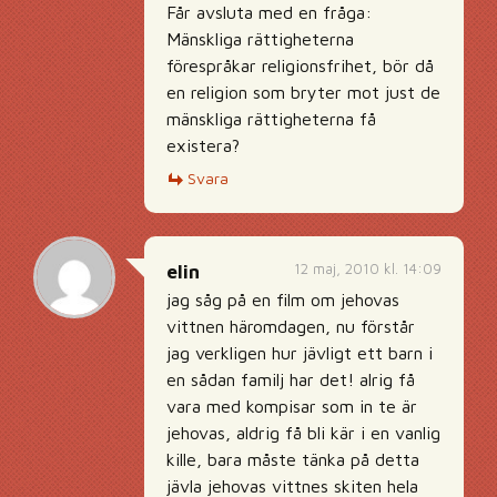
Får avsluta med en fråga:
Mänskliga rättigheterna
förespråkar religionsfrihet, bör då
en religion som bryter mot just de
mänskliga rättigheterna få
existera?
Svara
12 maj, 2010 kl. 14:09
elin
jag såg på en film om jehovas
vittnen häromdagen, nu förstår
jag verkligen hur jävligt ett barn i
en sådan familj har det! alrig få
vara med kompisar som in te är
jehovas, aldrig få bli kär i en vanlig
kille, bara måste tänka på detta
jävla jehovas vittnes skiten hela