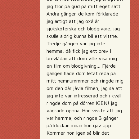
jag tror på gud på mitt eget sätt.
Andra gången de kom förklarade
jag artigt att jag oxå är
sjuksköterska och blodgivare, jag
skulle aldrig kunna bli ett vittne.
Tredje gången var jag inte
hemma, då fick jag ett brev i
brevlådan att dom ville visa mig
en film om blodgivning… Fjärde
gången hade dom letat reda på
mitt hemnummmer och ringde mig
om den där jävla filmen, jag sa att
jag inte var intresserad och i kväll
ringde dom på dörren IGEN! jag
vägrade öppna. Hon visste att jag
var hemma, och ringde 3 gånger
på klockan innan hon gav upp…
Kommer hon igen så blir det