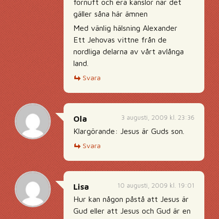
förnuft och era känslor när det
gäller såna här ämnen
Med vänlig hälsning Alexander
Ett Jehovas vittne från de
nordliga delarna av vårt avlånga
land.
Svara
3 augusti, 2009 kl. 23:36
Ola
Klargörande: Jesus är Guds son.
Svara
10 augusti, 2009 kl. 19:01
Lisa
Hur kan någon påstå att Jesus är
Gud eller att Jesus och Gud är en