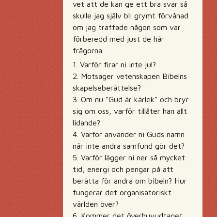
vet att de kan ge ett bra svar så
skulle jag själv bli grymt förvånad
om jag träffade någon som var
förberedd med just de här
frågorna.
1. Varför firar ni inte jul?
2. Motsäger vetenskapen Bibelns
skapelseberättelse?
3. Om nu ”Gud är kärlek” och bryr
sig om oss, varför tillåter han allt
lidande?
4. Varför använder ni Guds namn
när inte andra samfund gör det?
5. Varför lägger ni ner så mycket
tid, energi och pengar på att
berätta för andra om bibeln? Hur
fungerar det organisatoriskt
världen över?
6. Kommer det överhuvudtaget