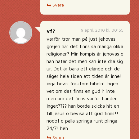
Svara
9 april, 2010 kl. 00:55
vf?
varför tror man på just jehovas
grejen när det finns så många olika
religioner? Min kompis är jehovas o
han hatar det men kan inte dra sig
ur. Det är bara ett elände och de
säger hela tiden att tiden är inne!
inga bevis förutom bibeln! Ingen
vet om det finns en gud lr inte
men om det finns varför händer
inget???? han borde skicka hit en
till jesus o bevisa att gud finns!!
noob! o palla springa runt plinga
24/7! heh
Svara