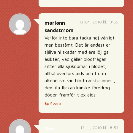
13 juni, 2010 kl. 13:55
mariann
sandstrröm
Varför inte bara tacka nej vänligt
men bestämt. Det är endast er
själva ni skadar med era löjliga
åsikter, vad gäller blodfrågan
sitter alla sjukdomar i blodet,
alltså överförs aids och t o m
alkoholism vid blodtransfusioner ,
den lilla flickan kanske föredrog
döden framför t ex aids.
Svara
13 juli, 2010 kl. 18:53
Den