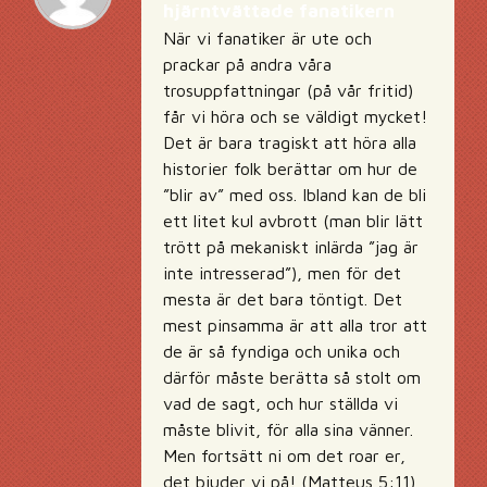
hjärntvättade fanatikern
När vi fanatiker är ute och
prackar på andra våra
trosuppfattningar (på vår fritid)
får vi höra och se väldigt mycket!
Det är bara tragiskt att höra alla
historier folk berättar om hur de
”blir av” med oss. Ibland kan de bli
ett litet kul avbrott (man blir lätt
trött på mekaniskt inlärda ”jag är
inte intresserad”), men för det
mesta är det bara töntigt. Det
mest pinsamma är att alla tror att
de är så fyndiga och unika och
därför måste berätta så stolt om
vad de sagt, och hur ställda vi
måste blivit, för alla sina vänner.
Men fortsätt ni om det roar er,
det bjuder vi på! (Matteus 5:11)