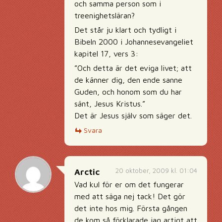
och samma person som i
treenighetsläran?
Det står ju klart och tydligt i
Bibeln 2000 i Johannesevangeliet
kapitel 17, vers 3:
”Och detta är det eviga livet; att
de känner dig, den ende sanne
Guden, och honom som du har
sänt, Jesus Kristus.”
Det är Jesus själv som säger det.
Svara
20 oktober, 2009 kl. 01:04
Arctic
Vad kul för er om det fungerar
med att säga nej tack! Det gör
det inte hos mig. Första gången
de kom så förklarade jag artigt att