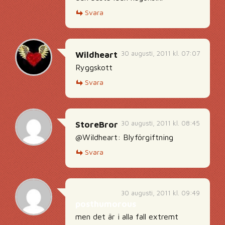
Svara
30 augusti, 2011 kl. 07:07
Wildheart
Ryggskott
Svara
30 augusti, 2011 kl. 08:45
StoreBror
@Wildheart: Blyförgiftning
Svara
30 augusti, 2011 kl. 09:49
posthumorous
men det är i alla fall extremt