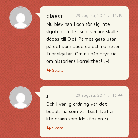
29 augusti, 2011 kl. 16:19
ClaesT
Nu blev han i och för sig inte
skjuten på det som senare skulle
döpas till Olof Palmes gata utan
på det som både då och nu heter
Tunnelgatan. Om nu nån bryr sig
om historiens korrekthet! :-)
Svara
29 augusti, 2011 kl. 16:44
J
Och i vanlig ordning var det
bubblarna som var bäst. Det är
lite grann som Idol-finalen :)
Svara