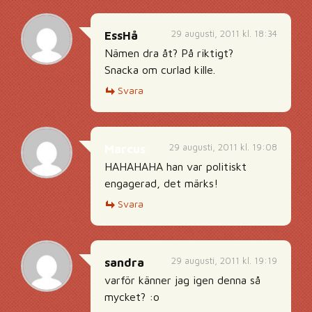
29 augusti, 2011 kl. 18:34
EssHå
Nämen dra åt? På riktigt?
Snacka om curlad kille.
Svara
29 augusti, 2011 kl. 19:08
Marcus
HAHAHAHA han var politiskt
engagerad, det märks!
Svara
29 augusti, 2011 kl. 19:19
sandra
varför känner jag igen denna så
mycket? :o