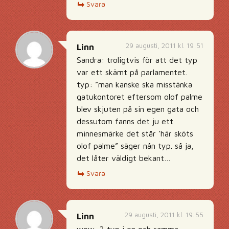
Svara
29 augusti, 2011 kl. 19:51
Linn
Sandra: troligtvis för att det typ
var ett skämt på parlamentet.
typ: ”man kanske ska misstänka
gatukontoret eftersom olof palme
blev skjuten på sin egen gata och
dessutom fanns det ju ett
minnesmärke det står ’här sköts
olof palme” säger nån typ. så ja,
det låter väldigt bekant…
Svara
29 augusti, 2011 kl. 19:55
Linn