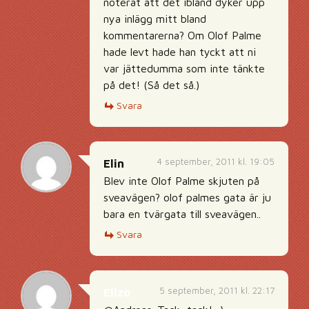
noterat att det ibland dyker upp
nya inlägg mitt bland
kommentarerna? Om Olof Palme
hade levt hade han tyckt att ni
var jättedumma som inte tänkte
på det! (Så det så.)
Svara
4 september, 2011 kl. 19:05
Elin
Blev inte Olof Palme skjuten på
sveavägen? olof palmes gata är ju
bara en tvärgata till sveavägen..
Svara
5 september, 2011 kl. 22:17
Ellzo