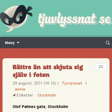
Hoppa
Sök
Meny
till
efte
innehåll
Bättre än att skjuta sig
23
själv i foten
29 augusti, 2011 (14:13)
|
Tjuvlyssnat
|
Jennie
Etiketter:
Stockholm
Olof Palmes gata, Stockholm