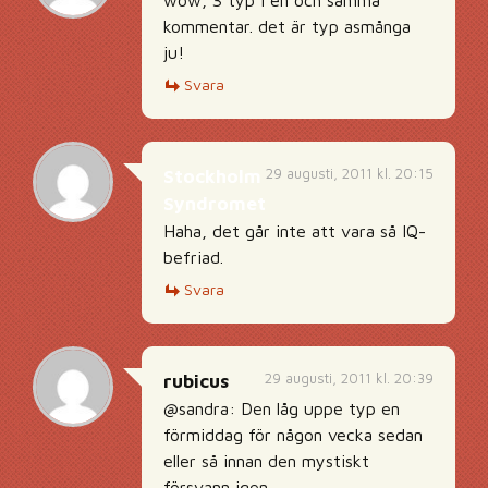
wow, 3 typ i en och samma
kommentar. det är typ asmånga
ju!
Svara
29 augusti, 2011 kl. 20:15
Stockholm
Syndromet
Haha, det går inte att vara så IQ-
befriad.
Svara
29 augusti, 2011 kl. 20:39
rubicus
@sandra: Den låg uppe typ en
förmiddag för någon vecka sedan
eller så innan den mystiskt
försvann igen