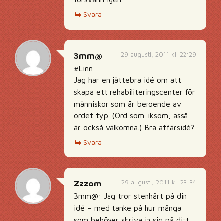
Svara
29 augusti, 2011 kl. 22:29
3mm@
#Linn
Jag har en jättebra idé om att
skapa ett rehabiliteringscenter för
människor som är beroende av
ordet typ. (Ord som liksom, asså
är också välkomna.) Bra affärsidé?
Svara
29 augusti, 2011 kl. 23:34
Zzzom
3mm@: Jag tror stenhårt på din
idé – med tanke på hur många
som behöver skriva in sig på ditt