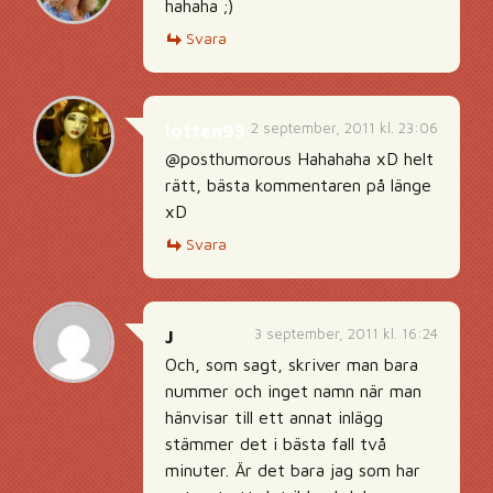
hahaha ;)
Svara
2 september, 2011 kl. 23:06
lotten93
@posthumorous Hahahaha xD helt
rätt, bästa kommentaren på länge
xD
Svara
3 september, 2011 kl. 16:24
J
Och, som sagt, skriver man bara
nummer och inget namn när man
hänvisar till ett annat inlägg
stämmer det i bästa fall två
minuter. Är det bara jag som har