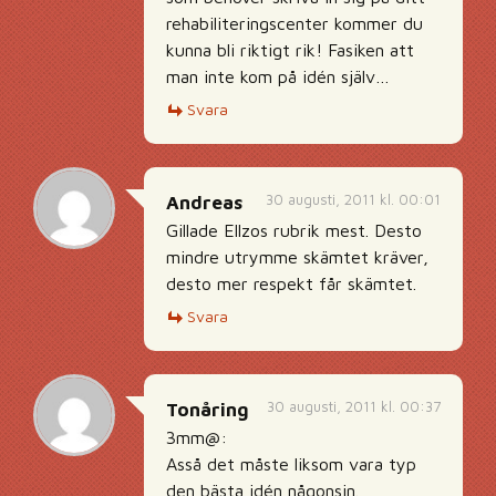
rehabiliteringscenter kommer du
kunna bli riktigt rik! Fasiken att
man inte kom på idén själv…
Svara
30 augusti, 2011 kl. 00:01
Andreas
Gillade Ellzos rubrik mest. Desto
mindre utrymme skämtet kräver,
desto mer respekt får skämtet.
Svara
30 augusti, 2011 kl. 00:37
Tonåring
3mm@:
Asså det måste liksom vara typ
den bästa idén någonsin.