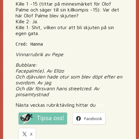
Kille 1 ~15 (tittar på minnesmärket för Olof
Palme och säger till sin killkompis ~15): Var det
här Olof Palme blev skjuten?
Kille 2: Ja.
Kille 1: Shit, vilken otur att bli skjuten på sin
egen gata.
Cred: Hanna
Vinnarrubrik av Pepe
Bubblare:
Facepalm(e). Av Ellzo
Och djävulen hade otur som blev döpt efter en
svordom. Av jag
Och där försvann hans streetcred. Av
pinsamtystnad
Nästa veckas rubriktävling hittar du
här
Tipsa oss!
Facebook
X