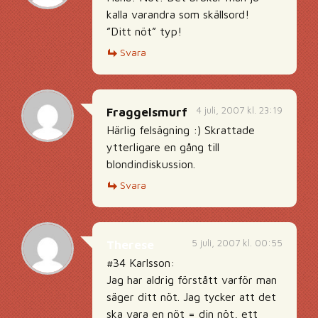
kalla varandra som skällsord!
”Ditt nöt” typ!
Svara
4 juli, 2007 kl. 23:19
Fraggelsmurf
Härlig felsägning :) Skrattade
ytterligare en gång till
blondindiskussion.
Svara
5 juli, 2007 kl. 00:55
Therese
#34 Karlsson:
Jag har aldrig förstått varför man
säger ditt nöt. Jag tycker att det
ska vara en nöt = din nöt, ett