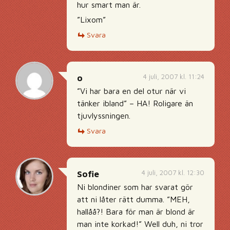
hur smart man är.
”Lixom”
Svara
4 juli, 2007 kl. 11:24
o
”Vi har bara en del otur när vi
tänker ibland” – HA! Roligare än
tjuvlyssningen.
Svara
4 juli, 2007 kl. 12:30
Sofie
Ni blondiner som har svarat gör
att ni låter rätt dumma. ”MEH,
hallåå?! Bara för man är blond är
man inte korkad!” Well duh, ni tror