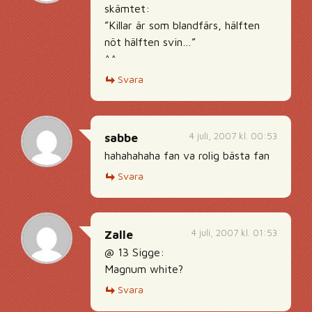
skämtet:
”Killar är som blandfärs, hälften
nöt hälften svin…”
^^
Svara
4 juli, 2007 kl. 00:53
sabbe
hahahahaha fan va rolig bästa fan
Svara
4 juli, 2007 kl. 01:53
Zalle
@ 13 Sigge:
Magnum white?
Svara