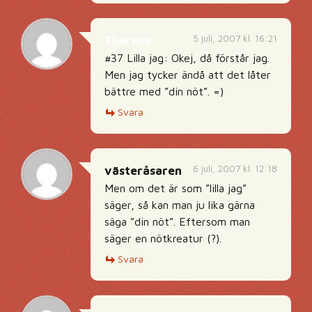
5 juli, 2007 kl. 16:21
Therese
#37 Lilla jag: Okej, då förstår jag.
Men jag tycker ändå att det låter
bättre med ”din nöt”. =)
Svara
6 juli, 2007 kl. 12:18
västeråsaren
Men om det är som ”lilla jag”
säger, så kan man ju lika gärna
säga ”din nöt”. Eftersom man
säger en nötkreatur (?).
Svara