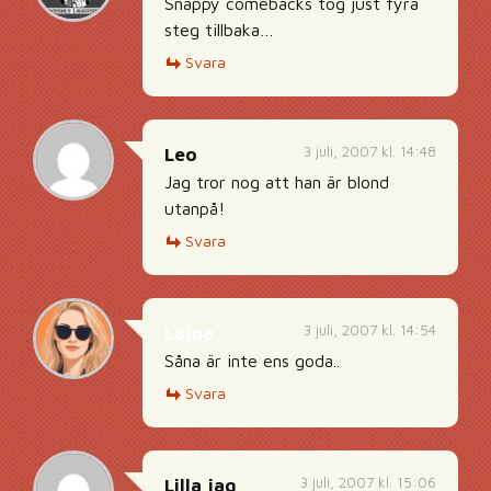
Snappy comebacks tog just fyra
steg tillbaka…
Svara
3 juli, 2007 kl. 14:48
Leo
Jag tror nog att han är blond
utanpå!
Svara
3 juli, 2007 kl. 14:54
Lajna
Såna är inte ens goda..
Svara
3 juli, 2007 kl. 15:06
Lilla jag