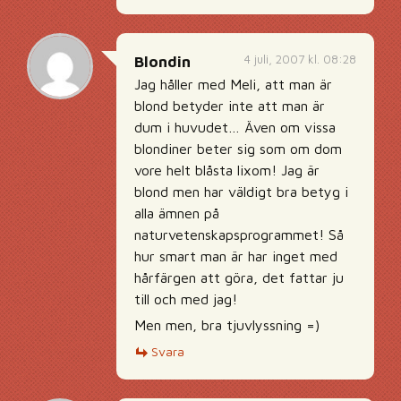
4 juli, 2007 kl. 08:28
Blondin
Jag håller med Meli, att man är
blond betyder inte att man är
dum i huvudet… Även om vissa
blondiner beter sig som om dom
vore helt blåsta lixom! Jag är
blond men har väldigt bra betyg i
alla ämnen på
naturvetenskapsprogrammet! Så
hur smart man är har inget med
hårfärgen att göra, det fattar ju
till och med jag!
Men men, bra tjuvlyssning =)
Svara