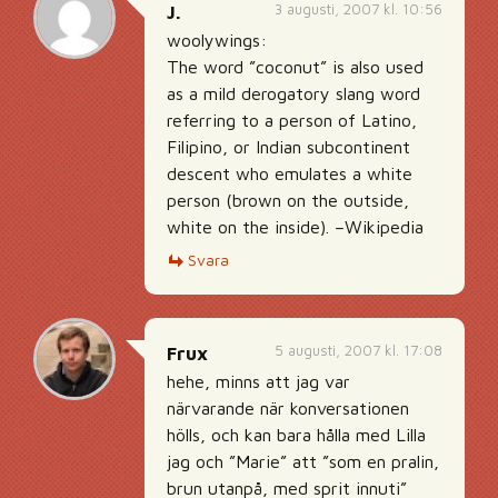
3 augusti, 2007 kl. 10:56
J.
woolywings:
The word ”coconut” is also used
as a mild derogatory slang word
referring to a person of Latino,
Filipino, or Indian subcontinent
descent who emulates a white
person (brown on the outside,
white on the inside). –Wikipedia
Svara
5 augusti, 2007 kl. 17:08
Frux
hehe, minns att jag var
närvarande när konversationen
hölls, och kan bara hålla med Lilla
jag och ”Marie” att ”som en pralin,
brun utanpå, med sprit innuti”