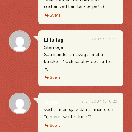
undrar vad han tänkte på? :)
Svara
3 juli, 2007 kl. 15:52
Lilla jag
Stärnöga;
Spännande, smaskigt innehåll
kanske…? Och så blev det så fel…
=)
Svara
3 juli, 2007 kl. 16:28
Sigge
vad är man själv då när man e en
”generic white dude”?
Svara