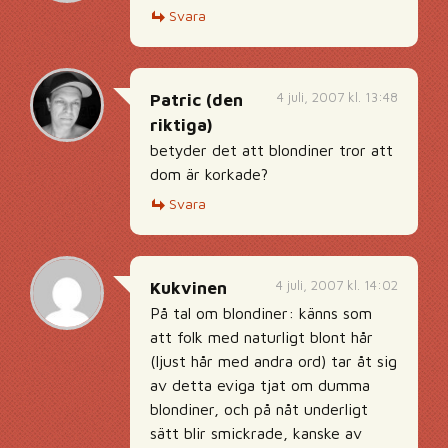
Svara
4 juli, 2007 kl. 13:48
Patric (den
riktiga)
betyder det att blondiner tror att
dom är korkade?
Svara
4 juli, 2007 kl. 14:02
Kukvinen
På tal om blondiner: känns som
att folk med naturligt blont hår
(ljust hår med andra ord) tar åt sig
av detta eviga tjat om dumma
blondiner, och på nåt underligt
sätt blir smickrade, kanske av