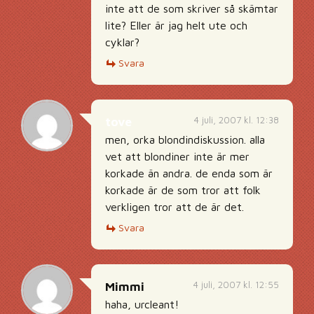
inte att de som skriver så skämtar
lite? Eller är jag helt ute och
cyklar?
Svara
4 juli, 2007 kl. 12:38
tove
men, orka blondindiskussion. alla
vet att blondiner inte är mer
korkade än andra. de enda som är
korkade är de som tror att folk
verkligen tror att de är det.
Svara
4 juli, 2007 kl. 12:55
Mimmi
haha, urcleant!