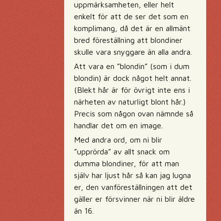
uppmärksamheten, eller helt
enkelt för att de ser det som en
komplimang, då det är en allmänt
bred föreställning att blondiner
skulle vara snyggare än alla andra.
Att vara en ”blondin” (som i dum
blondin) är dock något helt annat.
(Blekt hår är för övrigt inte ens i
närheten av naturligt blont hår.)
Precis som någon ovan nämnde så
handlar det om en image.
Med andra ord, om ni blir
”upprörda” av allt snack om
dumma blondiner, för att man
själv har ljust hår så kan jag lugna
er, den vanföreställningen att det
gäller er försvinner när ni blir äldre
än 16.