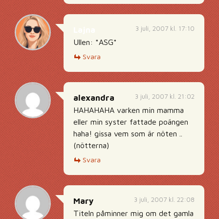
3 juli, 2007 kl. 17:10
Lajna
Ullen: *ASG*
Svara
3 juli, 2007 kl. 21:02
alexandra
HAHAHAHA varken min mamma
eller min syster fattade poängen
haha! gissa vem som är nöten ..
(nötterna)
Svara
3 juli, 2007 kl. 22:08
Mary
Titeln påminner mig om det gamla