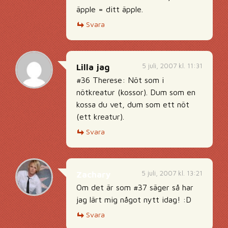
äpple = ditt äpple.
Svara
5 juli, 2007 kl. 11:31
Lilla jag
#36 Therese: Nöt som i
nötkreatur (kossor). Dum som en
kossa du vet, dum som ett nöt
(ett kreatur).
Svara
5 juli, 2007 kl. 13:21
Zachary
Om det är som #37 säger så har
jag lärt mig något nytt idag! :D
Svara