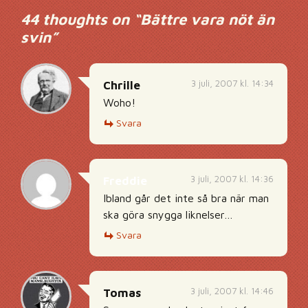
44 thoughts on “
Bättre vara nöt än
svin
”
3 juli, 2007 kl. 14:34
Chrille
Woho!
Svara
3 juli, 2007 kl. 14:36
Freddie
Ibland går det inte så bra när man
ska göra snygga liknelser…
Svara
3 juli, 2007 kl. 14:46
Tomas