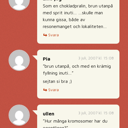
Som en chokladpralin, brun utanpå
med sprit inuti… …skulle man
kunna gissa, både av
resonemanget och lokaliteten…
Svara
3 juli, 2007 kl. 15:08
Pia
”brun utanpå, och med en krämig
fyllning inuti…”
sejtan si bra ;)
Svara
3 juli, 2007 kl. 15:08
ullen
”Hur många kromosomer har du
egentligen?”