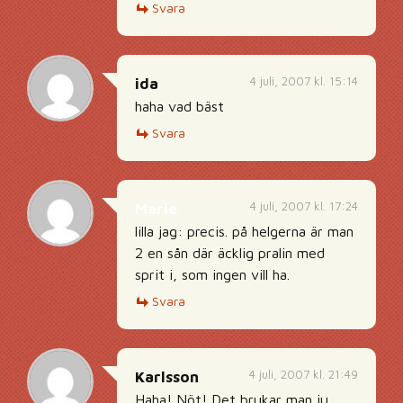
Svara
4 juli, 2007 kl. 15:14
ida
haha vad bäst
Svara
4 juli, 2007 kl. 17:24
Marie
lilla jag: precis. på helgerna är man
2 en sån där äcklig pralin med
sprit i, som ingen vill ha.
Svara
4 juli, 2007 kl. 21:49
Karlsson
Haha! Nöt! Det brukar man ju