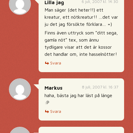
6 juli, 2007 kl. 14:30
Lilla jag
Man säger (det heter!!) ett
kreatur, ett nötkreatur!! …det var
ju det jag försökte förklara… =)
Finns även uttryck som ”ditt sega,
gamla nöt” tex, som ännu
tydligare visar att det är kossor
det handlar om, inte hasselnötter!
Svara
8 juli, 2007 kl. 16:37
Markus
haha, bästa jag har läst på länge
:P
Svara