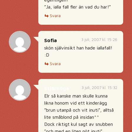
”Ja, ialla fall fler än vad du har!”
Svara
3 juli, 2007 kl. 15:26
Sofia
skön självinsikt han hade iallafall!
:D
Svara
3 juli, 2007 kl. 15:32
Stjärnöga
Elr så kanske man skulle kunna
likna honom vid ett kinderägg
”brun utanpå och vit inuti”, alltså
lite småblond på insidan^^
Dock riktigt kul sagt av snubben
”och med en liten nöt inuti”,