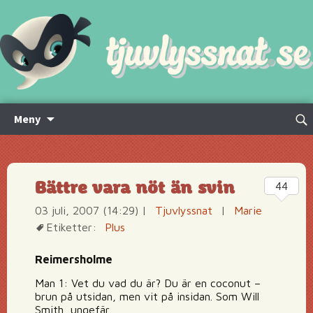
Hoppa
Sök
Meny
till
efte
innehåll
Bättre vara nöt än svin
44
03 juli, 2007 (14:29)
|
Tjuvlyssnat
|
Marie
Etiketter:
Plus
Reimersholme
Man 1: Vet du vad du är? Du är en coconut –
brun på utsidan, men vit på insidan. Som Will
Smith, ungefär.