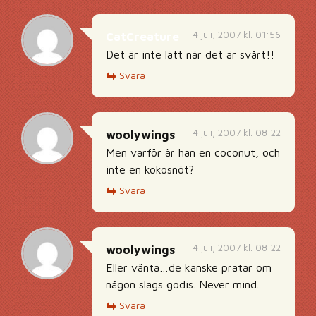
4 juli, 2007 kl. 01:56
CatCreature
Det är inte lätt när det är svårt!!
Svara
4 juli, 2007 kl. 08:22
woolywings
Men varför är han en coconut, och
inte en kokosnöt?
Svara
4 juli, 2007 kl. 08:22
woolywings
Eller vänta…de kanske pratar om
någon slags godis. Never mind.
Svara