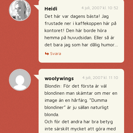
4 juli, 2007 kl. 10:52
Heidi
Det här var dagens bästa! Jag
frustade ner i kaffekoppen här på
kontoret! Den här borde höra
hemma på huvudsidan. Eller så är
det bara jag som har dålig humor…
Svara
4 juli, 2007 kl. 11:10
woolywings
Blondin: För det första är väl
blondinen man skämtar om mer en
image än en hårfärg. ”Dumma
blondiner” är ju sällan naturligt
blonda.
Och för det andra har bra betyg
inte särskilt mycket att göra med