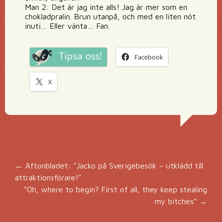
Man 2: Det är jag inte alls! Jag är mer som en
chokladpralin. Brun utanpå, och med en liten nöt
inuti… Eller vänta… Fan.
Tipsa oss!
Facebook
X
Inläggsnavigering
←
Aftonbladet: ”Jacko på Sverigebesök – utklädd till
attraktionsförare!”
”Oh, where to begin? First of all, they keep stealing
my bitches”
→