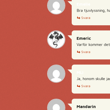
Emelie
Bra tjuvlyssning, h
Svara
Emeric
Varför kommer det 
Svara
MLI
Ja, honom skulle j
Svara
Mandarin