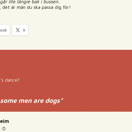
går lite längre bak i bussen.
, det är män du ska passa dig för!
book
X
t’s dance?
 some men are dogs
”
heim
 :D