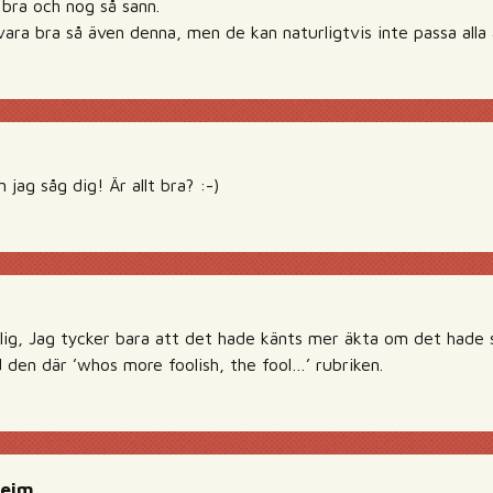
 bra och nog så sann.
ara bra så även denna, men de kan naturligtvis inte passa alla a
 jag såg dig! Är allt bra? :-)
ålig, Jag tycker bara att det hade känts mer äkta om det hade s
den där ’whos more foolish, the fool…’ rubriken.
heim