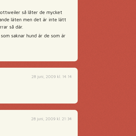
Rottweiler så låter de mycket
ande läten men det är inte lätt
rar så där.
e som saknar hund är de som är
28 juni, 2009 kl. 14:14
28 juni, 2009 kl. 21:34