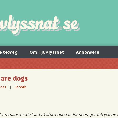
a bidrag
Om Tjuvlyssnat
Annonsera
are dogs
snat
|
Jennie
llsammans med sina två stora hundar. Mannen ger intryck av 