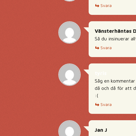
Svara
Vänsterhäntas 
Så du insinuerar all
Svara
tyris
Såg en kommentar e
då och då för att d
:(
Svara
Jan J