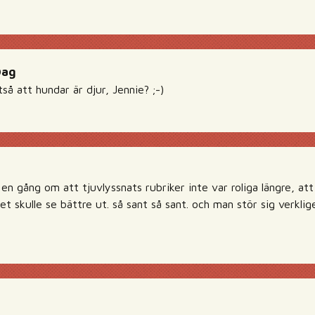
Dag
tså att hundar är djur, Jennie? ;-)
n gång om att tjuvlyssnats rubriker inte var roliga längre, at
et skulle se bättre ut. så sant så sant. och man stör sig verkli