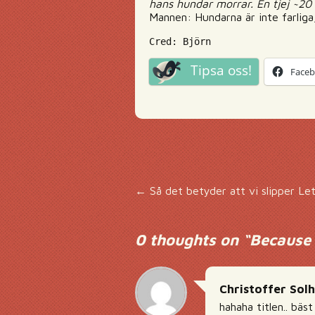
hans hundar morrar. En tjej ~20 
Mannen: Hundarna är inte farliga
Cred: Björn
Tipsa oss!
Face
Inläggsnavigering
←
Så det betyder att vi slipper Le
0 thoughts on “
Because
Christoffer Sol
hahaha titlen.. bäst