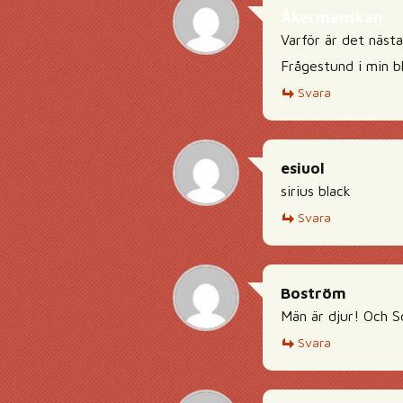
Åkermanskan
Varför är det nästa
Frågestund i min b
Svara
esiuol
sirius black
Svara
Boström
Män är djur! Och 
Svara