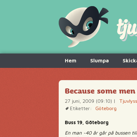
Hoppa
Hem
Slumpa
Skick
till
innehåll
Because some men 
27 juni, 2009 (09:10)
|
Tjuvlys
Etiketter:
Göteborg
Buss 19, Göteborg
En man ~40 år går på bussen ti