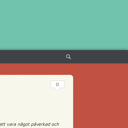
Sök
efter:
0
att vara något påverkad och