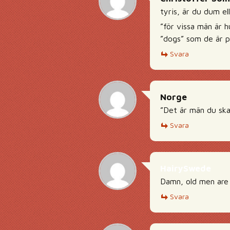
tyris, är du dum el
”för vissa män är 
”dogs” som de är p
Svara
Norge
”Det är män du ska
Svara
HairySwede
Damn, old men are
Svara