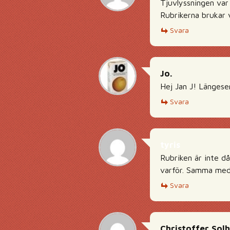
Tjuvlyssningen var
Rubrikerna brukar v
Svara
Jo.
Hej Jan J! Längesen
Svara
tyris
Rubriken är inte d
varför. Samma med 
Svara
Christoffer Sol