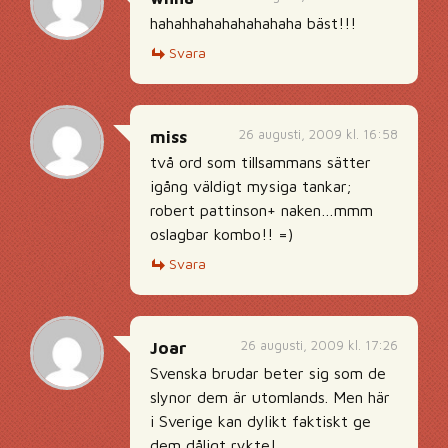
hahahhahahahahahaha bäst!!!
Svara
26 augusti, 2009 kl. 16:58
miss
två ord som tillsammans sätter
igång väldigt mysiga tankar;
robert pattinson+ naken…mmm
oslagbar kombo!! =)
Svara
26 augusti, 2009 kl. 17:26
Joar
Svenska brudar beter sig som de
slynor dem är utomlands. Men här
i Sverige kan dylikt faktiskt ge
dem dåligt rykte!