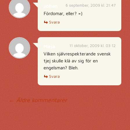
6 september, 2009 kl. 21:47
Johan
Fördomar, eller? =)
Svara
11 oktober, 2009 kl. 03:12
Maja
Vilken självrespekterande svensk
tjej skulle klä av sig för en
engelsman? Bleh.
Svara
Kommentarsnavig
← Äldre kommentarer