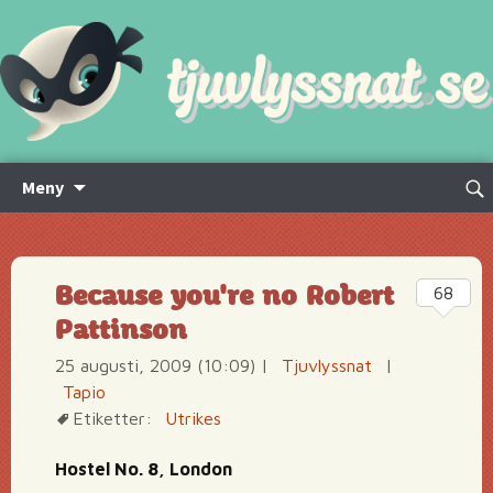
Hoppa
Sök
Meny
till
efte
innehåll
Because you're no Robert
68
Pattinson
25 augusti, 2009 (10:09)
|
Tjuvlyssnat
|
Tapio
Etiketter:
Utrikes
Hostel No. 8, London