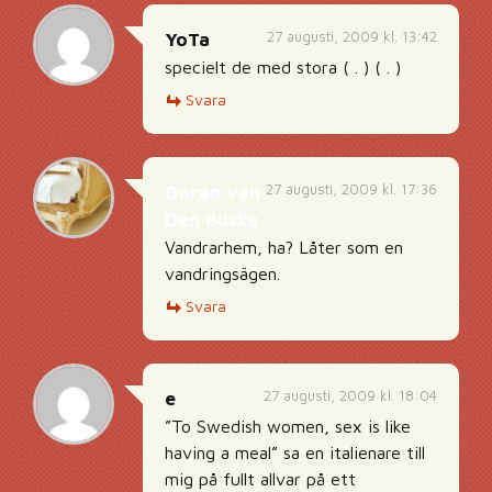
27 augusti, 2009 kl. 13:42
YoTa
specielt de med stora ( . ) ( . )
Svara
27 augusti, 2009 kl. 17:36
Goran van
Den Buske
Vandrarhem, ha? Låter som en
vandringsägen.
Svara
27 augusti, 2009 kl. 18:04
e
”To Swedish women, sex is like
having a meal” sa en italienare till
mig på fullt allvar på ett