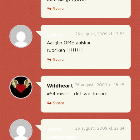
Svara
26 augusti, 2009 kl. 17:53
Lollan
Aarghh OME äälskar
rubriken!!!!!!!!!!
Svara
26 augusti, 2009 kl. 18:45
Wildheart
#54 miss: …det var tre ord…
Svara
26 augusti, 2009 kl. 23:34
Jonte
Samuelsson