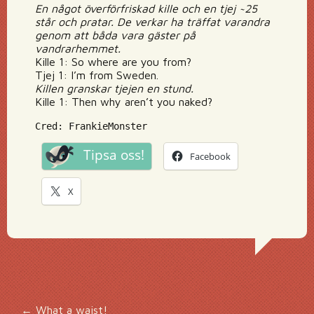
En något överförfriskad kille och en tjej ~25
står och pratar. De verkar ha träffat varandra
genom att båda vara gäster på
vandrarhemmet.
Kille 1: So where are you from?
Tjej 1: I’m from Sweden.
Killen granskar tjejen en stund.
Kille 1: Then why aren’t you naked?
Cred: FrankieMonster
Tipsa oss!
Facebook
X
←
What a waist!