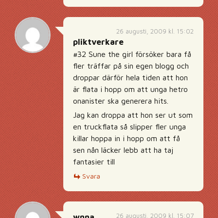
26 augusti, 2009 kl. 15:02
pliktverkare
#32 Sune the girl försöker bara få
fler träffar på sin egen blogg och
droppar därför hela tiden att hon
är flata i hopp om att unga hetro
onanister ska generera hits.
Jag kan droppa att hon ser ut som
en truckflata så slipper fler unga
killar hoppa in i hopp om att få
sen nån läcker lebb att ha taj
fantasier till
Svara
26 augusti, 2009 kl. 15:07
wnna