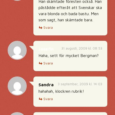
Han skämtade föresten också. Han
påstådde efteråt att Svenskar ska
vara blonda och bada bastu. Men
som sagt, han skämtade bara.
Svara
31 augusti, 2009 kl. 08:53
Josefin
Haha, sett för mycket Bergman?
Svara
3 september, 2009 kl. 14:03
Sandra
hahahah, klockren rubrik!
Svara