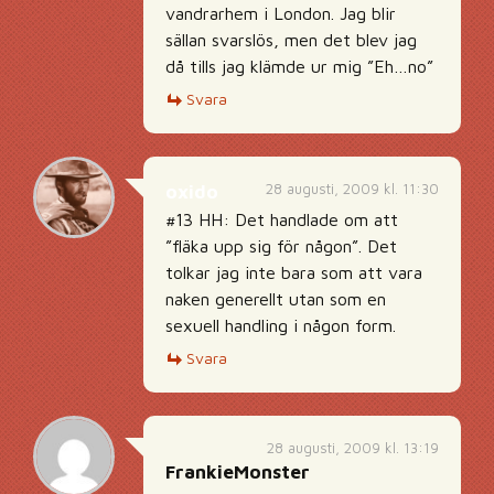
vandrarhem i London. Jag blir
sällan svarslös, men det blev jag
då tills jag klämde ur mig ”Eh…no”
Svara
28 augusti, 2009 kl. 11:30
oxido
#13 HH: Det handlade om att
”fläka upp sig för någon”. Det
tolkar jag inte bara som att vara
naken generellt utan som en
sexuell handling i någon form.
Svara
28 augusti, 2009 kl. 13:19
FrankieMonster