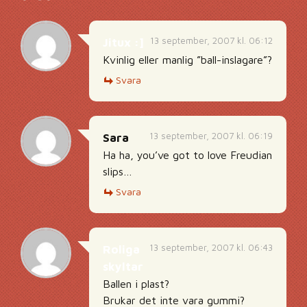
13 september, 2007 kl. 06:12
Jitux :]
Kvinlig eller manlig ”ball-inslagare”?
Svara
13 september, 2007 kl. 06:19
Sara
Ha ha, you’ve got to love Freudian
slips…
Svara
13 september, 2007 kl. 06:43
Roliga
skyltar
Ballen i plast?
Brukar det inte vara gummi?