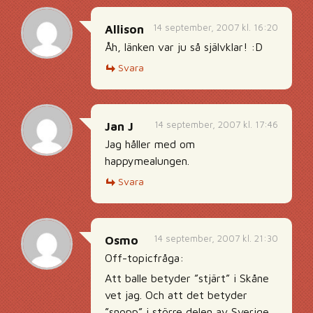
14 september, 2007 kl. 16:20
Allison
Åh, länken var ju så självklar! :D
Svara
14 september, 2007 kl. 17:46
Jan J
Jag håller med om
happymealungen.
Svara
14 september, 2007 kl. 21:30
Osmo
Off-topicfråga:
Att balle betyder ”stjärt” i Skåne
vet jag. Och att det betyder
”snopp” i större delen av Sverige