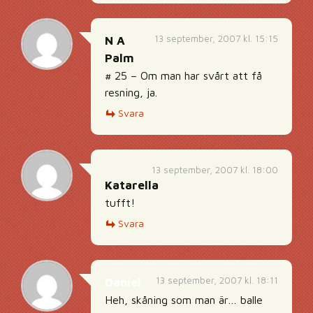
13 september, 2007 kl. 15:15
N A
Palm
# 25 – Om man har svårt att få
resning, ja.
Svara
13 september, 2007 kl. 18:00
Katarella
tufft!
Svara
13 september, 2007 kl. 18:11
Daniel
Heh, skåning som man är… balle