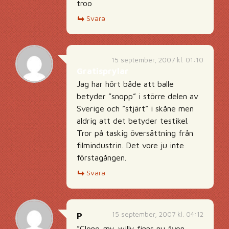
troo
Svara
15 september, 2007 kl. 01:10
Gratisprylar
Jag har hört både att balle
betyder ”snopp” i större delen av
Sverige och ”stjärt” i skåne men
aldrig att det betyder testikel.
Tror på taskig översättning från
filmindustrin. Det vore ju inte
förstagången.
Svara
15 september, 2007 kl. 04:12
P
”Clone-my-willy finns nu även