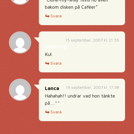
bakom disken på Caféer”
Svara
15 september, 2007 kl. 21:55
Stunning
Kul.
Svara
19 september, 2007 kl. 17:38
Lanca
Hahahah!! undrar vad hon tänkte
på….^^
Svara