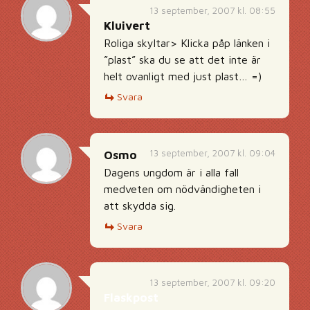
13 september, 2007 kl. 08:55
Kluivert
Roliga skyltar> Klicka påp länken i
”plast” ska du se att det inte är
helt ovanligt med just plast… =)
Svara
13 september, 2007 kl. 09:04
Osmo
Dagens ungdom är i alla fall
medveten om nödvändigheten i
att skydda sig.
Svara
13 september, 2007 kl. 09:20
Flaskpost