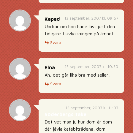
13 september, 2007 kl. 09:57
Kapad
Undrar om hon hade läst just den
tidigare tjuvlyssningen på ämnet.
Svara
13 september, 2007 kl. 10:30
Elna
Äh, det går lika bra med selleri.
Svara
13 september, 2007 kl. 11:07
Söderbergs Take
Det vet man ju hur dom är dom
där jävla kafébiträdena, dom