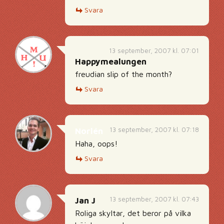
Svara
13 september, 2007 kl. 07:01
Happymealungen
freudian slip of the month?
Svara
13 september, 2007 kl. 07:18
Norlén
Haha, oops!
Svara
13 september, 2007 kl. 07:43
Jan J
Roliga skyltar, det beror på vilka