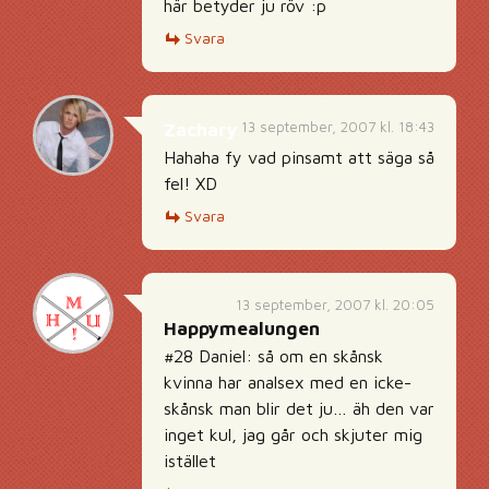
här betyder ju röv :p
Svara
13 september, 2007 kl. 18:43
Zachary
Hahaha fy vad pinsamt att säga så
fel! XD
Svara
13 september, 2007 kl. 20:05
Happymealungen
#28 Daniel: så om en skånsk
kvinna har analsex med en icke-
skånsk man blir det ju… äh den var
inget kul, jag går och skjuter mig
istället