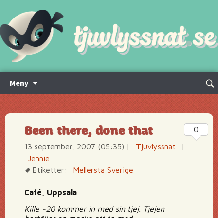
Hoppa
Sök
Meny
till
efte
innehåll
Been there, done that
0
13 september, 2007 (05:35)
|
Tjuvlyssnat
|
Jennie
Etiketter:
Mellersta Sverige
Café, Uppsala
Kille ~20 kommer in med sin tjej. Tjejen