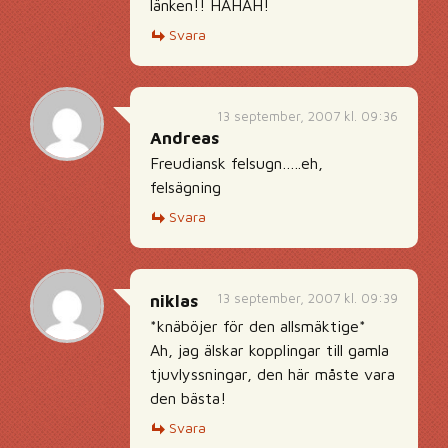
länken!! HAHAH!
Svara
13 september, 2007 kl. 09:36
Andreas
Freudiansk felsugn…..eh,
felsägning
Svara
13 september, 2007 kl. 09:39
niklas
*knäböjer för den allsmäktige*
Ah, jag älskar kopplingar till gamla
tjuvlyssningar, den här måste vara
den bästa!
Svara