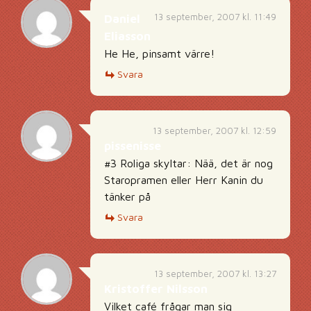
13 september, 2007 kl. 11:49
Daniel
Eliasson
He He, pinsamt värre!
Svara
13 september, 2007 kl. 12:59
pissenisse
#3 Roliga skyltar: Nää, det är nog
Staropramen eller Herr Kanin du
tänker på
Svara
13 september, 2007 kl. 13:27
Kristoffer Nilsson
Vilket café frågar man sig