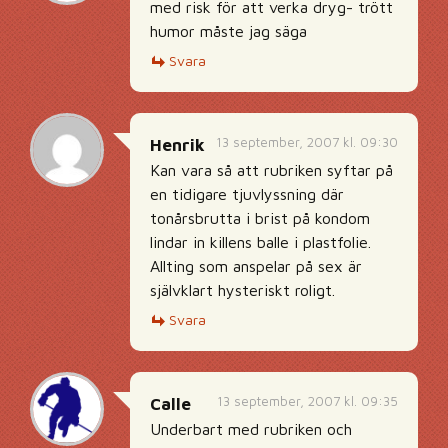
med risk för att verka dryg- trött
humor måste jag säga
Svara
13 september, 2007 kl. 09:30
Henrik
Kan vara så att rubriken syftar på
en tidigare tjuvlyssning där
tonårsbrutta i brist på kondom
lindar in killens balle i plastfolie.
Allting som anspelar på sex är
självklart hysteriskt roligt.
Svara
13 september, 2007 kl. 09:35
Calle
Underbart med rubriken och