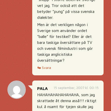
vet jag. Tror också att det
betyder ”pung” på vissa svenska
dialekter.
Men är det verkligen någon i
Sverige som använder ordet
”balle” för testikel? Eller är det
bara taskiga översättare på TV
och svensk filmindustri som gör
taskiga anglicistiska
översättningar?
Svara
15 september, 2007 kl. 00:15
PALA
HAHAHAHAHAHAHAHA, som jag
skrattade åt denna asså!!! riktigt
kul. å nsamt för tjejen skulle jag