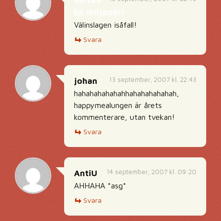
Du ska
bli miljonär!
Välinslagen isåfall!
Svara
13 september, 2007 kl. 22:43
johan
hahahahahahahhahahahahahah,
happymealungen är årets
kommenterare, utan tvekan!
Svara
14 september, 2007 kl. 09:20
AntiU
AHHAHA *asg*
Svara