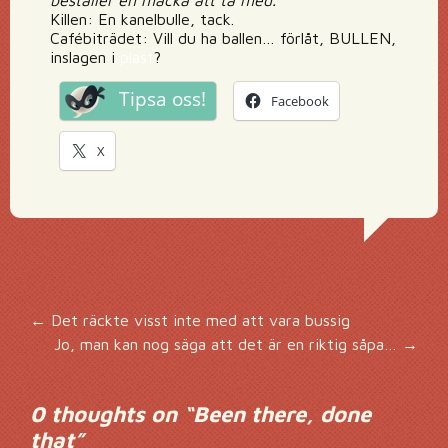
beställer en macka att ta med.
Killen: En kanelbulle, tack.
Cafébiträdet: Vill du ha ballen… förlåt, BULLEN,
inslagen i
plast
?
Tipsa oss!
Facebook
X
Inläggsnavigering
←
Det räckte visst inte med att vara bussig
Jo, man kan nog säga att det är en riktig såpa…
→
0 thoughts on “
Been there, done
that
”