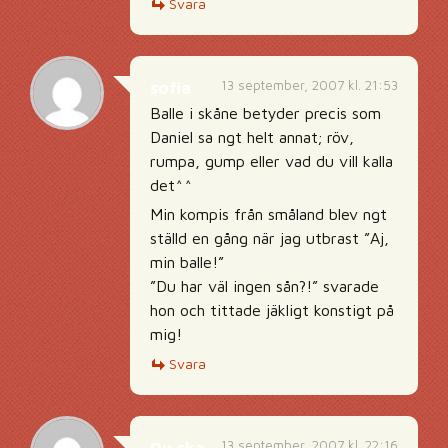
Svara
13 september, 2007 kl. 21:53
sofia
Balle i skåne betyder precis som
Daniel sa ngt helt annat; röv,
rumpa, gump eller vad du vill kalla
det^^
Min kompis från småland blev ngt
ställd en gång när jag utbrast ”Aj,
min balle!”
”Du har väl ingen sån?!” svarade
hon och tittade jäkligt konstigt på
mig!
Svara
13 september, 2007 kl. 22:16