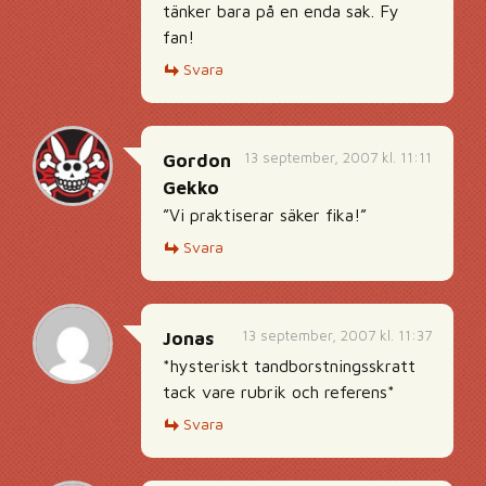
tänker bara på en enda sak. Fy
fan!
Svara
13 september, 2007 kl. 11:11
Gordon
Gekko
”Vi praktiserar säker fika!”
Svara
13 september, 2007 kl. 11:37
Jonas
*hysteriskt tandborstningsskratt
tack vare rubrik och referens*
Svara