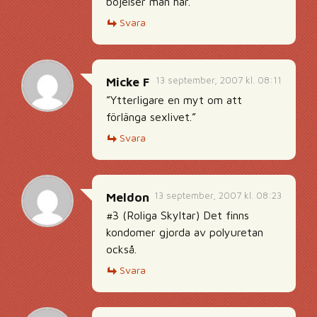
böjelser man har.
Svara
13 september, 2007 kl. 08:11
Micke F
”Ytterligare en myt om att
förlänga sexlivet.”
Svara
13 september, 2007 kl. 08:23
Meldon
#3 (Roliga Skyltar) Det finns
kondomer gjorda av polyuretan
också.
Svara