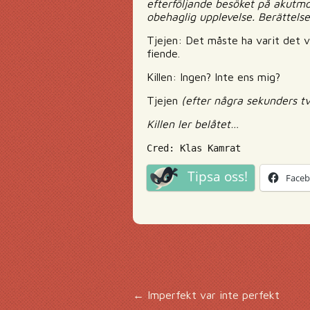
efterföljande besöket på akutmo
obehaglig upplevelse. Berättels
Tjejen: Det måste ha varit det v
fiende.
Killen: Ingen? Inte ens mig?
Tjejen
(efter några sekunders t
Killen ler belåtet…
Cred: Klas Kamrat
Tipsa oss!
Face
Inläggsnavigering
←
Imperfekt var inte perfekt