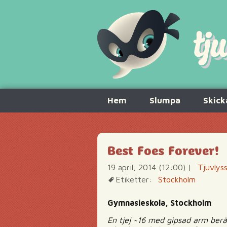
Hoppa
Hem
Slumpa
Skick
till
innehåll
Best Foes Forever!
19 april, 2014 (12:00)
|
Tjuvlys
Etiketter:
Stockholm
Gymnasieskola, Stockholm
En tjej ~16 med gipsad arm berä