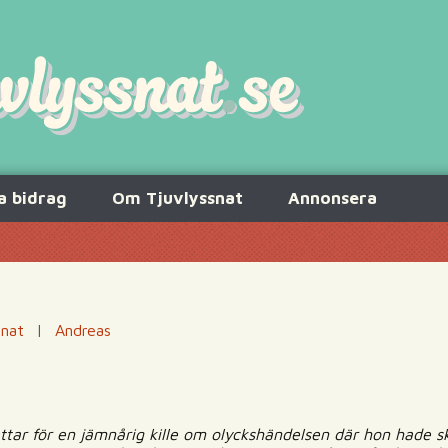
a bidrag
Om Tjuvlyssnat
Annonsera
snat
|
Andreas
ttar för en jämnårig kille om olyckshändelsen där hon hade s