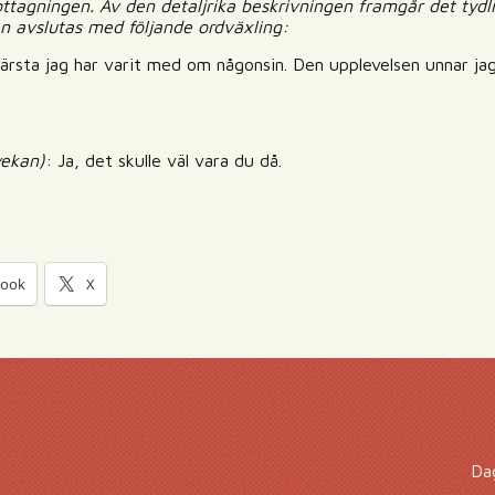
ttagningen. Av den detaljrika beskrivningen framgår det tydl
en avslutas med följande ordväxling:
ärsta jag har varit med om någonsin. Den upplevelsen unnar jag
vekan)
: Ja, det skulle väl vara du då.
book
X
Da