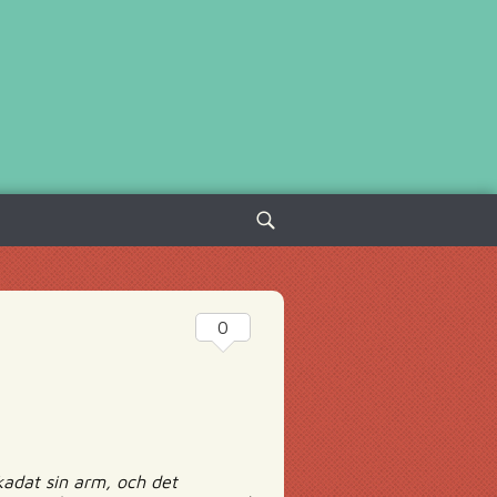
Sök
efter:
0
kadat sin arm, och det