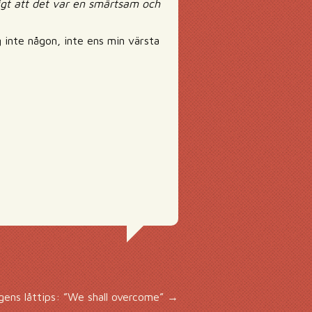
igt att det var en smärtsam och
 inte någon, inte ens min värsta
gens låttips: ”We shall overcome”
→