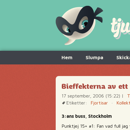
Hoppa
Hem
Slumpa
Skick
till
innehåll
Bieffekterna av et
17 september, 2006 (15:22)
|
T
Etiketter:
Fjortisar
·
Kollek
3:ans buss, Stockholm
Punktjej 15+ #1: Fan vad full jag 