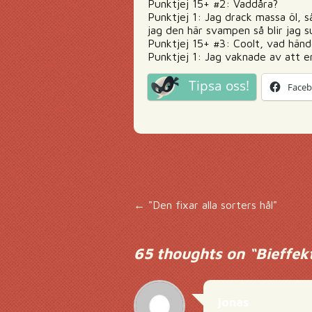
Punktjej 15+ #2: Vaddåra?
Punktjej 1: Jag drack massa öl, så
jag den här svampen så blir jag 
Punktjej 15+ #3: Coolt, vad hän
Punktjej 1: Jag vaknade av att e
Tipsa oss!
Face
Inläggsnavigering
←
"Den fixar alla sorters hål"
65 thoughts on “
Bieffek
jonas