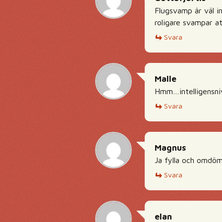
Flugsvamp är väl in
roligare svampar at
Svara
Malle
Hmm…intelligensni
Svara
Magnus
Ja fylla och omdöme
Svara
elan