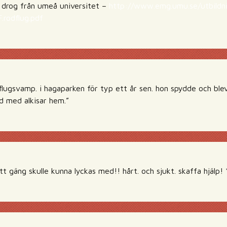
drog från umeå universitet –
http://www.emg.umu.se/utbildn
.rodflug.pdf
flugsvamp. i hagaparken för typ ett år sen. hon spydde och blev
id med alkisar hem.”
t gäng skulle kunna lyckas med!! hårt. och sjukt. skaffa hjälp! 