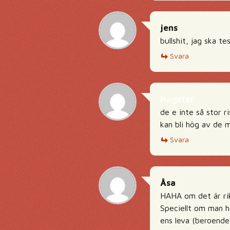
jens
bullshit, jag ska tes
Svara
Hagster
de e inte så stor 
kan bli hög av de m
Svara
Åsa
HAHA om det är rik
Speciellt om man ha
ens leva (beroende 