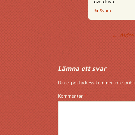
överdriva…
Svara
Ko
← Äldre
Lämna ett svar
Din e-postadress kommer inte publi
Kommentar
*