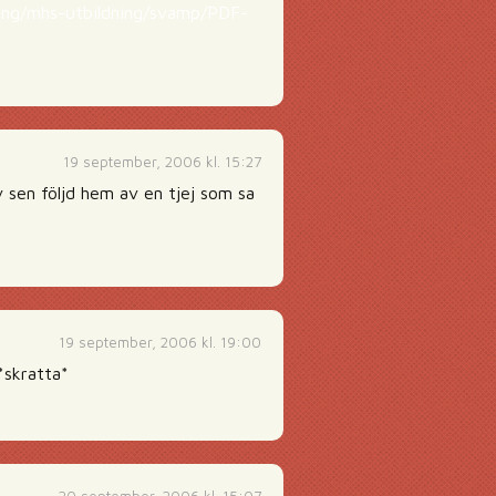
ing/mhs-utbildning/svamp/PDF-
19 september, 2006 kl. 15:27
 sen följd hem av en tjej som sa
19 september, 2006 kl. 19:00
*skratta*