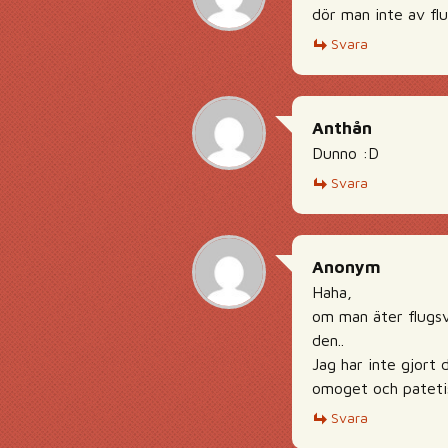
dör man inte av f
Svara
Anthån
Dunno :D
Svara
Anonym
Haha,
om man äter flugsv
den..
Jag har inte gjort
omoget och patetis
Svara