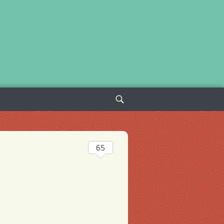
Sök
efter:
65