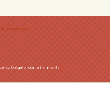
mmentarsnavigerin
 kommentarer
ceras.
Obligatoriska fält är märkta
*