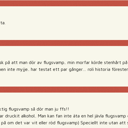
ta.
risk på att man dör av flugsvamp.. min morfar körde stenhårt på
en inte myjje.. har testat ett par gånger… roli historia föresten
tig flugsvamp så dör man ju ffs!!
r druckit alkohol.. Man kan fan inte äta en hel jävla flugsvamp
på om det var vit eller röd flugsvamp) Speciellt inte utan att 