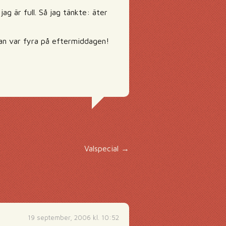
ag är full. Så jag tänkte: äter
kan var fyra på eftermiddagen!
Valspecial
→
19 september, 2006 kl. 10:52