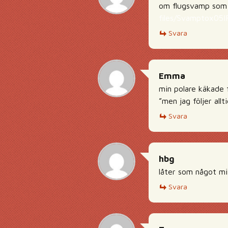
om flugsvamp som 
files/Svamptox05IF
Svara
Emma
min polare käkade 
”men jag följer allt
Svara
hbg
låter som något mit
Svara