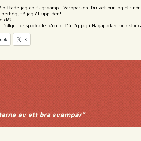
 hittade jag en flugsvamp i Vasaparken. Du vet hur jag blir när j
superhög, så jag åt upp den!
de då?
n fullgubbe sparkade på mig. Då låg jag i Hagaparken och kloc
book
X
terna av ett bra svampår
”