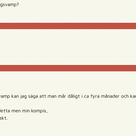
lugsvamp?
amp kan jag säga att man mår dåligt i ca fyra månader och kan
 detta men min kompis,
kt..