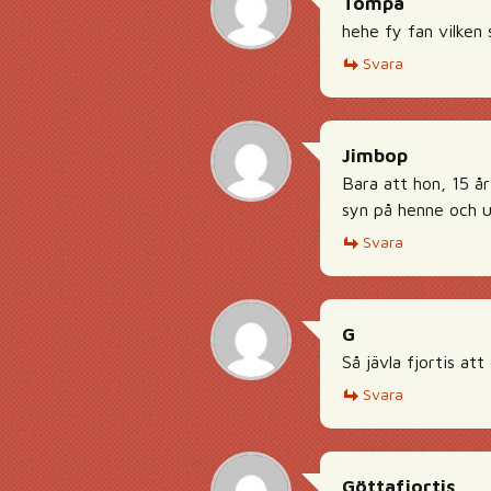
Tompa
hehe fy fan vilken 
Svara
Jimbop
Bara att hon, 15 år
syn på henne och ut
Svara
G
Så jävla fjortis at
Svara
Göttafjortis