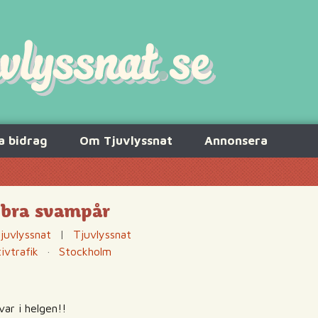
a bidrag
Om Tjuvlyssnat
Annonsera
t bra svampår
juvlyssnat
|
Tjuvlyssnat
tivtrafik
·
Stockholm
var i helgen!!