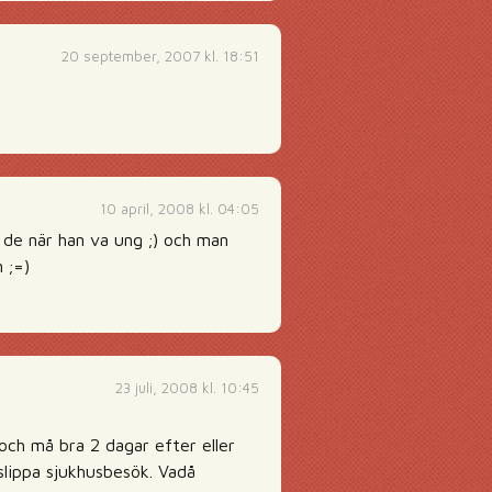
20 september, 2007 kl. 18:51
10 april, 2008 kl. 04:05
 de när han va ung ;) och man
 ;=)
23 juli, 2008 kl. 10:45
 och må bra 2 dagar efter eller
slippa sjukhusbesök. Vadå