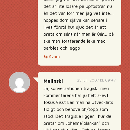
det är lite lösare på upfostran nu
än det var förr men jag vet inte…
hoppas dom själva kan senare i
livet förstå hur sjuk det är att
prata om sånt när man är 8år… då
ska man fortfarande leka med
barbies och leggo
Svara
25 juli, 2007 kl. 09:47
Malinski
Ja, konversationen tragisk, men
kommentarena har ju helt skevt
fokus.Visst kan man ha utvecklats
tidigt och behöva bh/topp som
stöd. Det tragiska ligger i hur de
pratar om Johanna”plankan” och