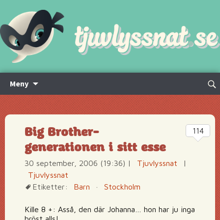
Hoppa
Sök
Meny
till
efte
innehåll
Big Brother-
114
generationen i sitt esse
30 september, 2006 (19:36)
|
Tjuvlyssnat
|
Tjuvlyssnat
Etiketter:
Barn
·
Stockholm
Kille 8 +: Asså, den där Johanna… hon har ju inga
bröst alls!