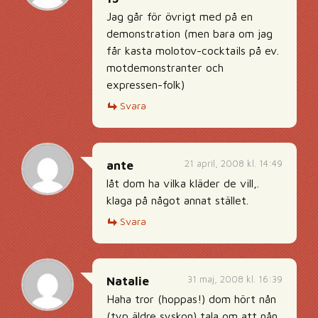
Jag går för övrigt med på en
demonstration (men bara om jag
får kasta molotov-cocktails på ev.
motdemonstranter och
expressen-folk)
Svara
21 april, 2008 kl. 14:49
ante
låt dom ha vilka kläder de vill,.
klaga på något annat stället.
Svara
31 maj, 2008 kl. 16:39
Natalie
Haha tror (hoppas!) dom hört nån
(typ äldre syskon) tala om att nån