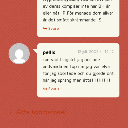
av deras kompisar inte har BH än
eller nåt :P För menade dom allvar
är det smått skrämmande :S
Svara
12 juli, 2008 kl. 15:12
pellis
fan vad tragiskt jag började
andvända en top när jag var elva
för jag sportade och du gjorde ont
när jag sprang men åtta!!!!!!!!!!!
Svara
Kommentarsnavig
← Äldre kommentarer