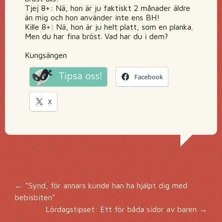
Tjej 8+: Nä, hon är ju faktiskt 2 månader äldre
än mig och hon använder inte ens BH!
Kille 8+: Nä, hon är ju helt platt, som en planka.
Men du har fina bröst. Vad har du i dem?
Kungsängen
Tipsa oss!
Facebook
X
Inläggsnavigering
←
"Synd, för annars kunde han ha hjälpt dig med
bebisbiten"
Lördagstipset: Ett för båda sidor av baren
→