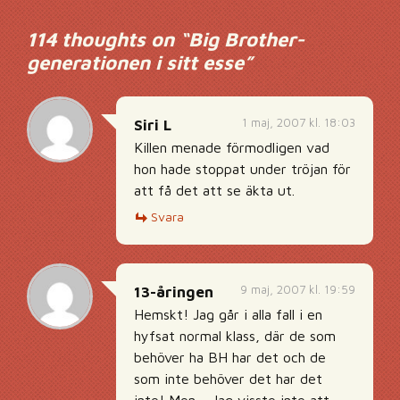
114 thoughts on “
Big Brother-
generationen i sitt esse
”
1 maj, 2007 kl. 18:03
Siri L
Killen menade förmodligen vad
hon hade stoppat under tröjan för
att få det att se äkta ut.
Svara
9 maj, 2007 kl. 19:59
13-åringen
Hemskt! Jag går i alla fall i en
hyfsat normal klass, där de som
behöver ha BH har det och de
som inte behöver det har det