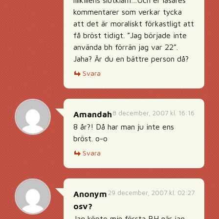
lillkillens slutkläm…Och er läsares
kommentarer som verkar tycka
att det är moraliskt förkastligt att
få bröst tidigt. ”Jag började inte
använda bh förrän jag var 22”.
Jaha? Är du en bättre person då?
Svara
8 december, 2007 kl. 16:16
Amandah
8 år?! Då har man ju inte ens
bröst. o-o
Svara
29 december, 2007 kl. 02:27
Anonym
osv?
Jag köpte min första BH när jag