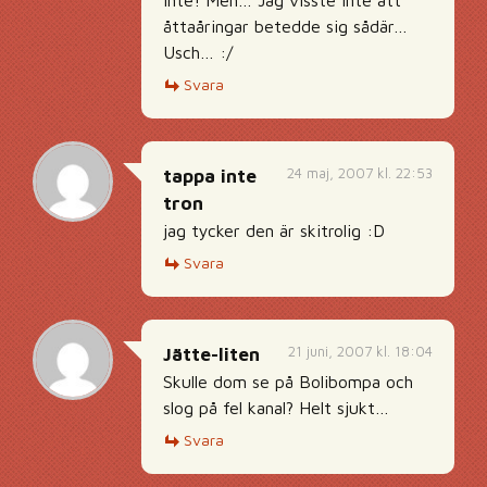
inte! Men… Jag visste inte att
åttaåringar betedde sig sådär…
Usch… :/
Svara
24 maj, 2007 kl. 22:53
tappa inte
tron
jag tycker den är skitrolig :D
Svara
21 juni, 2007 kl. 18:04
Jätte-liten
Skulle dom se på Bolibompa och
slog på fel kanal? Helt sjukt…
Svara