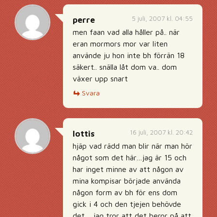
5 juli, 2007 kl. 04:55
perre
men faan vad alla håller på.. när
eran mormors mor var liten
använde ju hon inte bh förrän 18
säkert.. snälla låt dom va.. dom
växer upp snart
Svara
16 juli, 2007 kl. 20:42
lottis
hjäp vad rädd man blir när man hör
något som det här…jag är 15 och
har inget minne av att någon av
mina kompisar började använda
någon form av bh för ens dom
gick i 4 och den tjejen behövde
det… jag tror att det beror på att