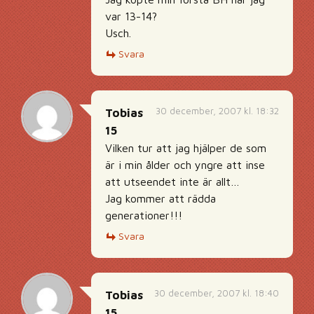
var 13-14?
Usch.
Svara
30 december, 2007 kl. 18:32
Tobias
15
Vilken tur att jag hjälper de som
är i min ålder och yngre att inse
att utseendet inte är allt…
Jag kommer att rädda
generationer!!!
Svara
30 december, 2007 kl. 18:40
Tobias
15