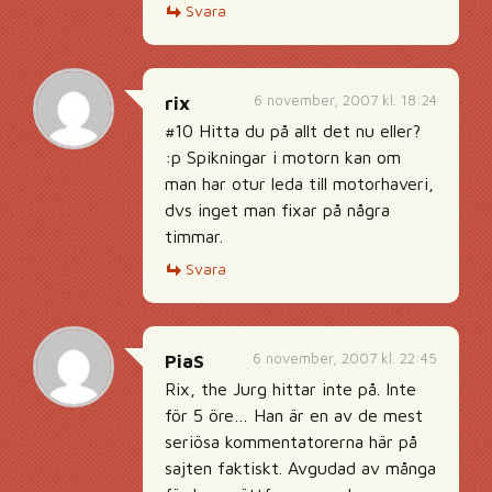
Svara
6 november, 2007 kl. 18:24
rix
#10 Hitta du på allt det nu eller?
:p Spikningar i motorn kan om
man har otur leda till motorhaveri,
dvs inget man fixar på några
timmar.
Svara
6 november, 2007 kl. 22:45
PiaS
Rix, the Jurg hittar inte på. Inte
för 5 öre… Han är en av de mest
seriösa kommentatorerna här på
sajten faktiskt. Avgudad av många