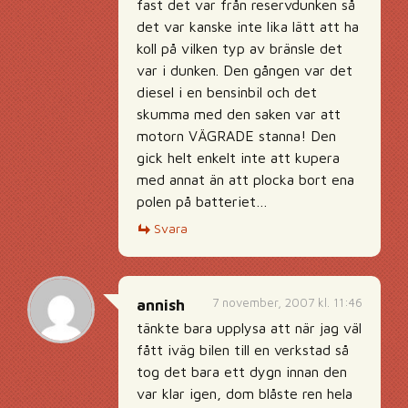
fast det var från reservdunken så
det var kanske inte lika lätt att ha
koll på vilken typ av bränsle det
var i dunken. Den gången var det
diesel i en bensinbil och det
skumma med den saken var att
motorn VÄGRADE stanna! Den
gick helt enkelt inte att kupera
med annat än att plocka bort ena
polen på batteriet…
Svara
7 november, 2007 kl. 11:46
annish
tänkte bara upplysa att när jag väl
fått iväg bilen till en verkstad så
tog det bara ett dygn innan den
var klar igen, dom blåste ren hela