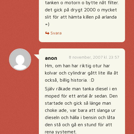
tanken o motorn o bytte nåt filter.
det gick på drygt 2000 o mycket
slit för att hämta killen på arlanda
=)
Svara
8 november, 2007 kl. 23:57
anon
Hm, om han har riktig otur har
kolvar och cylindrar gått lite illa åt
också, billig historia. :D
Själv råkade man tanka diesel i en
moped för ett antal år sedan. Den
startade och gick så länge man
choke:ade, var bara att slanga ur
dieseln och hälla i bensin och låta
den stå och gå en stund för att
rena systemet.