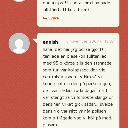
ooouuups!!! Undrar om han hade
tillstånd att köra bilen?
Svara
6 november, 2007 kl. 13:33
annish
haha, det har jag också gjort!
tankade en diesel-bil fulltankad
med 95 o körde tills den stannade.
som tur var kollapsade den vid
centralstationen i sthlm så vi
kunde rulla in den på parkeringen,
det var såklart röda dagar o allt
var stängt så vi försökte slanga ur
bensinen vilket gick sådär… svalde
bensin o var rätt yr när polisen
kom o frågade vad vi höll på med.
pinsamt.