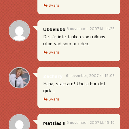
Svara
6 november, 2007 kl. 14:25
Ubbelubb
Det är inte tanken som räknas
utan vad som är i den.
Svara
6 november, 2007 kl. 15:03
Zachary
Haha, stackarn! Undra hur det
gick…
Svara
6 november, 2007 kl. 15:19
Mattias II