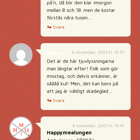
på’n, då blir den klar imorgon
mellan 8 och 18. men de kostar
förstås nåra tusen…
Svara
6 november, 2007 kl. 15:51
Ellinor
Det är de här tjuvlyssningarna
man längtar efter! Folk som gör
misstag, och delvis erkänner, är
såååå kul! Men, det kan bero på
att jag är väldigt skadeglad…
Svara
6 november, 2007 kl. 16:41
Happymealungen