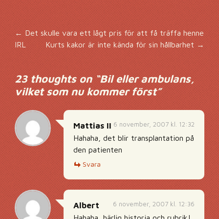
Inläggsnavigering
←
Det skulle vara ett lågt pris för att få träffa henne
IRL
Kurts kakor är inte kända för sin hållbarhet
→
23 thoughts on “
Bil eller ambulans,
vilket som nu kommer först
”
6 november, 2007 kl. 12:32
Mattias II
Hahaha, det blir transplantation på
den patienten
Svara
6 november, 2007 kl. 12:36
Albert
Hahaha, härlig historia och rubrik!