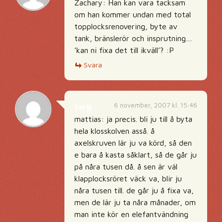
Zachary: Han kan vara tacksam
om han kommer undan med total
topplocksrenovering, byte av
tank, bränslerör och insprutning…
’kan ni fixa det till ikväll’? :P
Svara
6 november, 2007 kl. 15:46
jurg
mattias: ja precis. bli ju till å byta
hela klosskolven asså. å
axelskruven lär ju va körd, så den
e bara å kasta såklart, så de går ju
på nåra tusen då. å sen är väl
klapplocksröret väck va, blir ju
nåra tusen till. de går ju å fixa va,
men de lär ju ta nåra månader, om
man inte kör en elefantvändning