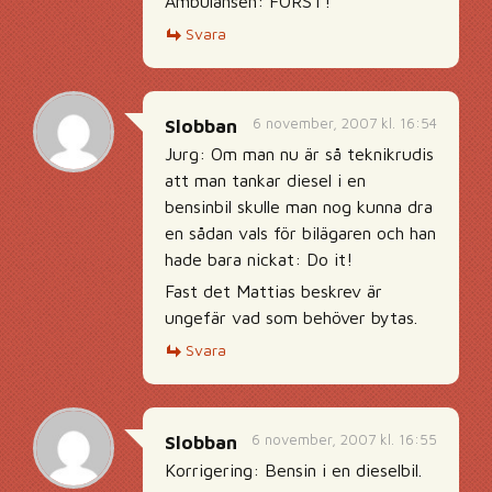
Ambulansen: FÖRST!
Svara
6 november, 2007 kl. 16:54
Slobban
Jurg: Om man nu är så teknikrudis
att man tankar diesel i en
bensinbil skulle man nog kunna dra
en sådan vals för bilägaren och han
hade bara nickat: Do it!
Fast det Mattias beskrev är
ungefär vad som behöver bytas.
Svara
6 november, 2007 kl. 16:55
Slobban
Korrigering: Bensin i en dieselbil.