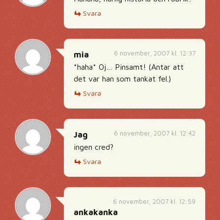
Svara
6 november, 2007 kl. 12:37
mia
*haha* Oj… Pinsamt! (Antar att
det var han som tankat fel.)
Svara
6 november, 2007 kl. 12:42
Jag
ingen cred?
Svara
6 november, 2007 kl. 12:59
ankakanka