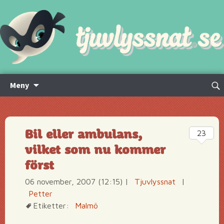
Hoppa
Sök
Meny
till
efte
innehåll
Bil eller ambulans,
23
vilket som nu kommer
först
06 november, 2007 (12:15)
|
Tjuvlyssnat
|
Petter
Etiketter:
Malmö