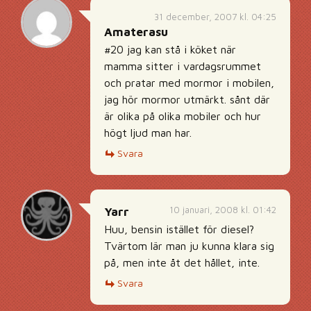
31 december, 2007 kl. 04:25
Amaterasu
#20 jag kan stå i köket när
mamma sitter i vardagsrummet
och pratar med mormor i mobilen,
jag hör mormor utmärkt. sånt där
är olika på olika mobiler och hur
högt ljud man har.
Svara
10 januari, 2008 kl. 01:42
Yarr
Huu, bensin istället för diesel?
Tvärtom lär man ju kunna klara sig
på, men inte åt det hållet, inte.
Svara