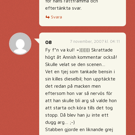
för hans rättframma och
eftertänkta svar.
Svara
7 november, 2007 kl. 04:11
08
Fy f*n va kul! =))))))) Skrattade
högt åt Annish kommentar också!
Skulle velat se den scenen…
Vet en tjej som tankade bensin i
sin killes dieselbil; hon upptäckte
det redan på macken men
eftersom hon var så nervös för
att han skulle bli arg så valde hon
att starta och köra tills det tog
stopp. Då blev han ju inte ett
dugg arg… ;-)
Stabben gjorde en liknande grej