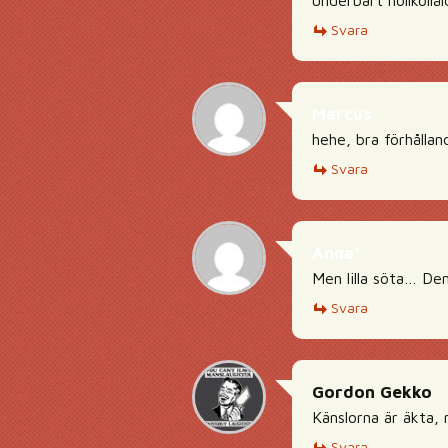
underbart nollkollål
Svara
Marcus
hehe, bra förhållan
Svara
Anna*
Men lilla söta… De
Svara
Gordon Gekko
Känslorna är äkta, 
Svara