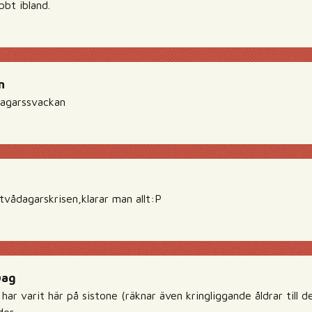
bbt ibland.
n
dagarssvackan
tvådagarskrisen,klarar man allt:P
Dag
 har varit här på sistone (räknar även kringliggande åldrar till 