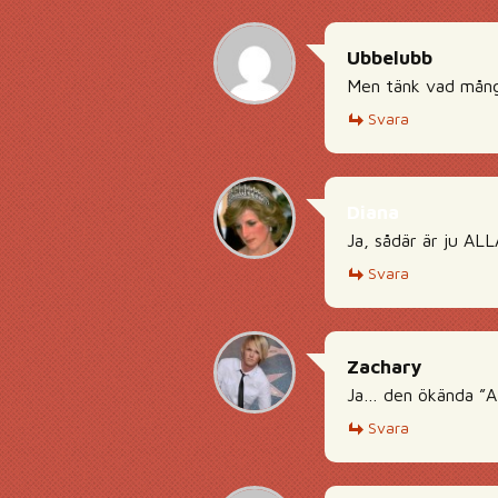
Ubbelubb
Men tänk vad mång
Svara
Diana
Ja, sådär är ju ALLA
Svara
Zachary
Ja… den ökända 
Svara