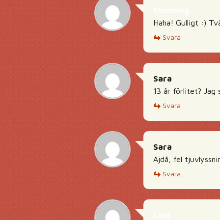
Stunning
Haha! Gulligt :) Tv
Svara
Sara
13 år förlitet? Jag 
Svara
Sara
Ajdå, fel tjuvlyssn
Svara
Linn