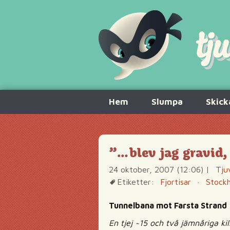
Hoppa
Hem
Slumpa
Skick
till
innehåll
”…blev jag gravid,
24 oktober, 2007 (12:06)
|
Tju
Etiketter:
Fjortisar
·
Stock
Tunnelbana mot Farsta Strand
En tjej ~15 och två jämnåriga kil