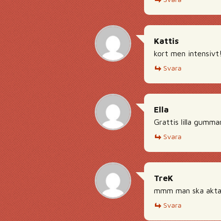
Kattis
kort men intensivt
Svara
Ella
Grattis lilla gumma
Svara
TreK
mmm man ska akta si
Svara