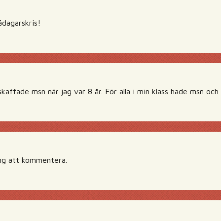
ådagarskris!
skaffade msn när jag var 8 år. För alla i min klass hade msn och l
ing att kommentera.