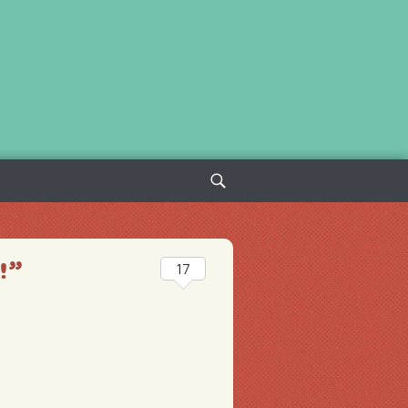
Sök
efter:
!”
17