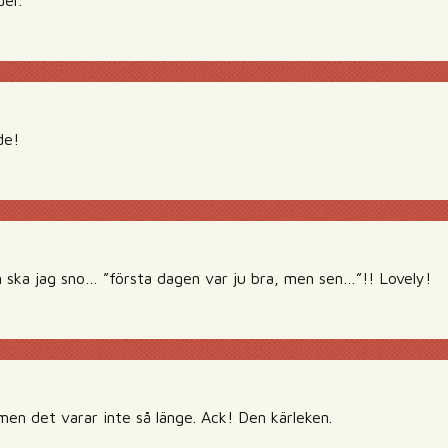
der.
de!
n ska jag sno… ”första dagen var ju bra, men sen…”!! Lovely!
men det varar inte så länge. Ack! Den kärleken.