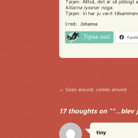
Tjejen: Alltså, det är så jobbigt
Killarna lyssnar noga.
Tjejen: Vi har ju varit tillsamma
Cred: Johanna
Tipsa oss!
Face
Inläggsnavigering
←
Goes around, comes around
17 thoughts on “
”…blev 
tiny