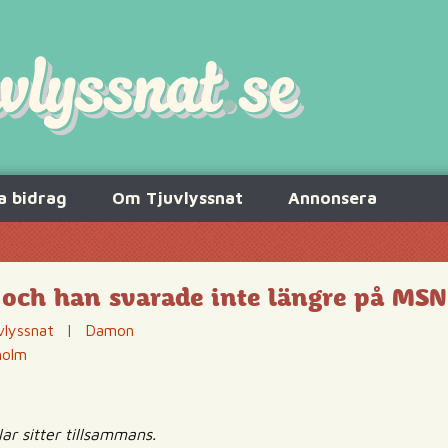
a bidrag
Om Tjuvlyssnat
Annonsera
 och han svarade inte längre på MSN
vlyssnat
|
Damon
holm
lar sitter tillsammans.