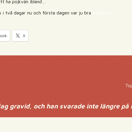
 att ha pojkvän ibland…
ns i två dagar nu och första dagen var ju bra
men sen…
book
X
Top
jag gravid, och han svarade inte längre på