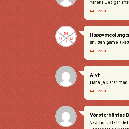
hahah! Det går sna
Svara
Happymealunge
ah, den gamla två
Svara
Alvh
Haha,ja klarar man 
Svara
Vänsterhäntas 
Vad fjortistätt det