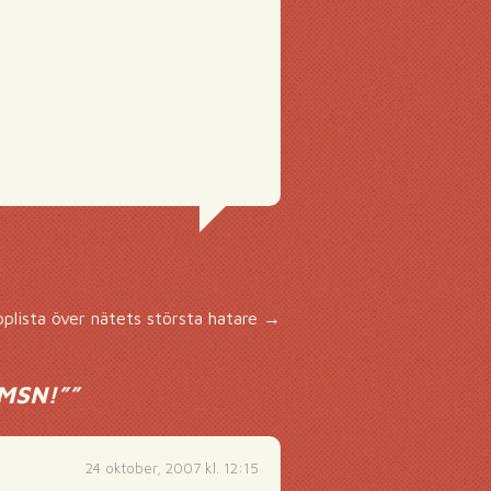
plista över nätets största hatare
→
 MSN!”
”
24 oktober, 2007 kl. 12:15