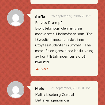
26 september, 2006 kl. 15:13
Sofia
En viss lärare på
Bibliotekshögskolan hänvisar
medvetet till bokmässan som ’The
[Swedish] mess’ om det finns
utbytesstudenter i rummet. ’The
mess’ är en ganska bra beskrivning
av hur tillställningen ter sig på
kvällstid.
Svara
26 september, 2006 kl. 15:18
Meis
Malin: Liseberg Central.
Det åker igenom där