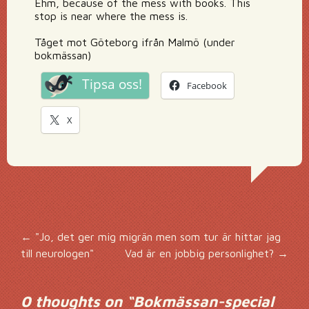
Ehm, because of the mess with books. This
stop is near where the mess is.
Tåget mot Göteborg ifrån Malmö (under
bokmässan)
Tipsa oss!
Facebook
X
Inläggsnavigering
←
"Jo, det ger mig migrän men som tur är hittar jag
till neurologen"
Vad är en jobbig personlighet?
→
0 thoughts on “
Bokmässan-special