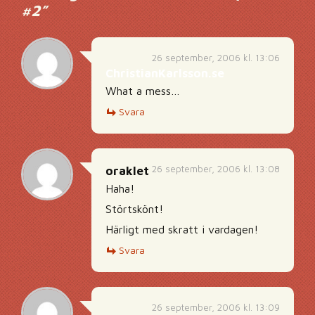
#2
”
26 september, 2006 kl. 13:06
ChristianKarlsson.se
What a mess…
Svara
26 september, 2006 kl. 13:08
oraklet
Haha!
Störtskönt!
Härligt med skratt i vardagen!
Svara
26 september, 2006 kl. 13:09