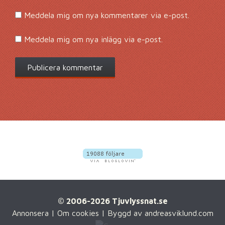
Meddela mig om nya kommentarer via e-post.
Meddela mig om nya inlägg via e-post.
© 2006-2026 Tjuvlyssnat.se
Annonsera
|
Om cookies
| Byggd av
andreasviklund.com