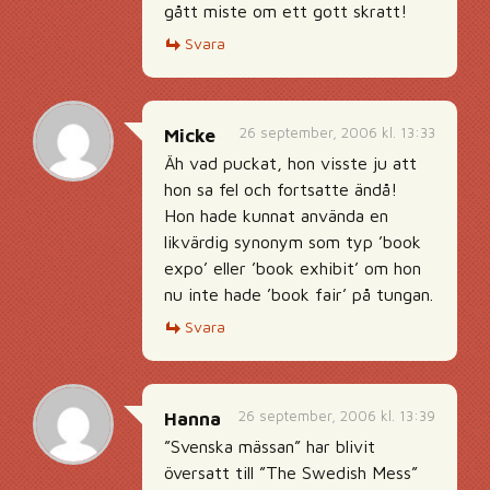
gått miste om ett gott skratt!
Svara
26 september, 2006 kl. 13:33
Micke
Äh vad puckat, hon visste ju att
hon sa fel och fortsatte ändå!
Hon hade kunnat använda en
likvärdig synonym som typ ’book
expo’ eller ’book exhibit’ om hon
nu inte hade ’book fair’ på tungan.
Svara
26 september, 2006 kl. 13:39
Hanna
”Svenska mässan” har blivit
översatt till ”The Swedish Mess”