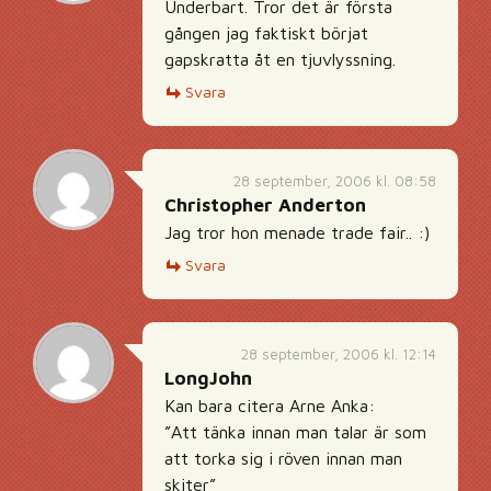
Underbart. Tror det är första
gången jag faktiskt börjat
gapskratta åt en tjuvlyssning.
Svara
28 september, 2006 kl. 08:58
Christopher Anderton
Jag tror hon menade trade fair.. :)
Svara
28 september, 2006 kl. 12:14
LongJohn
Kan bara citera Arne Anka:
”Att tänka innan man talar är som
att torka sig i röven innan man
skiter”