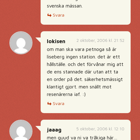
svenska mässan.
Svara
2 oktober, 2006 kl. 21:52
lokisen
om man ska vara petnoga så är
liseberg ingen station. det är ett
hållställe. och det förvånar mig att
de ens stannade där utan att ta
en order på det. säkerhetsmässigt
klantigt gjort. men snällt mot
resenärerna iaf. :)
Svara
5 oktober, 2006 kl. 12:10
jaaag
men guud va ni va tråkiga här…