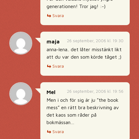
generationen! Tror jag! :-)
Svara
26 september, 2006 kl. 19:30
maja
anna-lena.. det låter misstänkt likt
att du var den som körde tåget ;)
Svara
26 september, 2006 kl. 19:56
Mel
Men i och för sig är ju ”the book
mess” en rätt bra beskrivning av
det kaos som råder på
bokmässan…
Svara