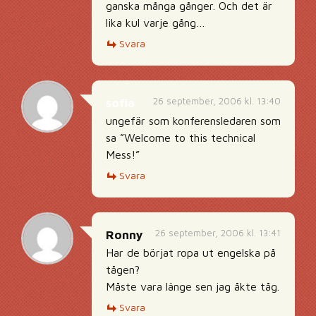
ganska många gånger. Och det är
lika kul varje gång…
Svara
26 september, 2006 kl. 13:40
sofia
ungefär som konferensledaren som
sa ”Welcome to this technical
Mess!”
Svara
26 september, 2006 kl. 13:41
Ronny
Har de börjat ropa ut engelska på
tågen?
Måste vara länge sen jag åkte tåg.
Svara