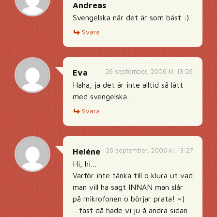
Andreas
Svengelska när det är som bäst :)
Svara
26 september, 2006 kl. 13:26
Eva
Haha, ja det är inte alltid så lätt
med svengelska..
Svara
26 september, 2006 kl. 13:27
Heléne
Hi, hi…
Varför inte tänka till o klura ut vad
man vill ha sagt INNAN man slår
på mikrofonen o börjar prata! =)
…fast då hade vi ju å andra sidan