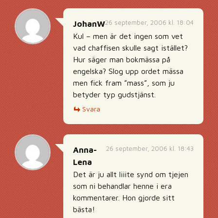
26 september, 2006 kl. 18:04
JohanW
Kul – men är det ingen som vet
vad chaffisen skulle sagt istället?
Hur säger man bokmässa på
engelska? Slog upp ordet mässa
men fick fram ”mass”, som ju
betyder typ gudstjänst.
Svara
26 september, 2006 kl. 18:43
Anna-
Lena
Det är ju allt liiite synd om tjejen
som ni behandlar henne i era
kommentarer. Hon gjorde sitt
bästa!