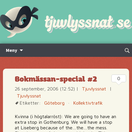
Hoppa
Sök
Meny
till
efte
innehåll
Bokmässan-special #2
0
26 september, 2006 (12:52)
|
Tjuvlyssnat
|
Tjuvlyssnat
Etiketter:
Göteborg
·
Kollektivtrafik
Kvinna (i högtalarröst): We are going to have an
extra stop in Gothenburg. We will have a stop
at Liseberg because of the…the…the mess.