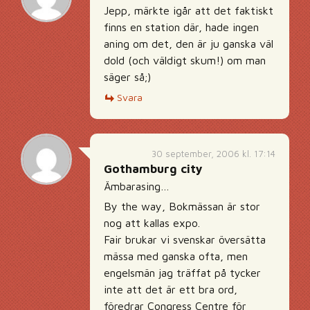
Jepp, märkte igår att det faktiskt
finns en station där, hade ingen
aning om det, den är ju ganska väl
dold (och väldigt skum!) om man
säger så;)
Svara
30 september, 2006 kl. 17:14
Gothamburg city
Ämbarasing…
By the way, Bokmässan är stor
nog att kallas expo.
Fair brukar vi svenskar översätta
mässa med ganska ofta, men
engelsmän jag träffat på tycker
inte att det är ett bra ord,
föredrar Congress Centre för