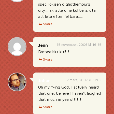
spec. lokisen o ghothemburg
city… skratta o ha kul bara. utan
att leta efter fel bara…..
Svara
15 november, 2006 kl. 16:35
Jenn
Fantastiskt kul!!!
Svara
2 mars, 2007 kl. 11:03
Johan
Oh my f-ing God, I actually heard
that one, believe I haven’t laughed
that much in years!!!!!!
Svara