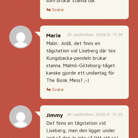
som brukar stanna där.
Svara
26 september, 2006 kl. 15:34
Maria
Malin: Jodå, det finns en
tågstation vid Liseberg där tex
Kungsbacka-pendeln brukar
stanna. Malmö-Göteborg-tåget
kanske gjorde ett undantag för
The Book Mess? ;-)
Svara
26 september, 2006 kl. 15:35
Jimmy
Det finns en tågstation vid
Liseberg, men den ligger under
jord så den är inte så lätt att se!