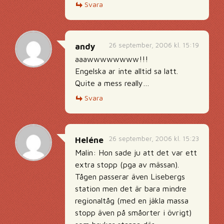
Svara
26 september, 2006 kl. 15:19
andy
aaawwwwwwww!!!
Engelska ar inte alltid sa latt.
Quite a mess really…
Svara
26 september, 2006 kl. 15:23
Heléne
Malin: Hon sade ju att det var ett
extra stopp (pga av mässan).
Tågen passerar även Lisebergs
station men det är bara mindre
regionaltåg (med en jäkla massa
stopp även på småorter i övrigt)