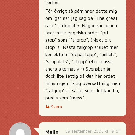
funkar.
För övrigt så påminner detta mig
om igår när jag såg på ”The great
race” på kanal 5. Någon virrpanna
översatte engelska ordet ”pit
stop” som ”fallgrop”. (Next pit
stop is, Nästa fallgrop är)Det mer
korrekta är ”depåstopp”, ”anhalt”,
”stopplats”, ”stopp” eller massa
andra alternativ :) Svenskan är
dock lite fattig på det här ordet,
finns ingen riktig översättning men
”fallgrop” är så fel som det kan bli,
precis som ”mess”.
Svara
29 september, 2006 kl. 19:51
Malin