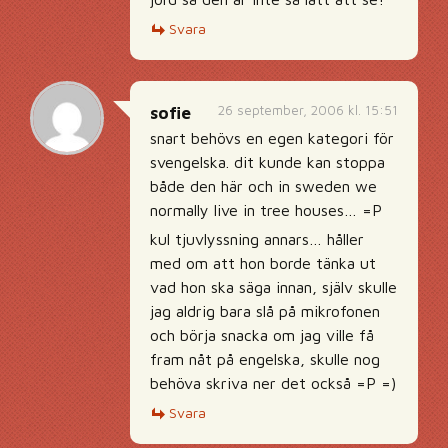
Svara
26 september, 2006 kl. 15:51
sofie
snart behövs en egen kategori för
svengelska. dit kunde kan stoppa
både den här och in sweden we
normally live in tree houses… =P
kul tjuvlyssning annars… håller
med om att hon borde tänka ut
vad hon ska säga innan, själv skulle
jag aldrig bara slå på mikrofonen
och börja snacka om jag ville få
fram nåt på engelska, skulle nog
behöva skriva ner det också =P =)
Svara