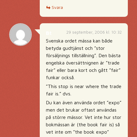
Svara
29 september, 2006 kl. 10:32
Bt
Svenska ordet mässa kan både
betyda gudtjänst och ”stor
försäljnings tillställning”. Den bästa
engelska översättnignen är ”trade
fair” eller bara kort och gått ”fair”
funkar också.
”This stop is near where the trade
fair is.” dvs.
Du kan även använda ordet ”expo”
men det brukar oftast användas
på större mässor. Vet inte hur stor
bokmässan är (the book fair is) så
vet inte om ”the book expo”