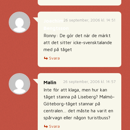
26 september, 2006 kl. 14:51
Joachim
Bengtsson
Ronny: De gör det när de märkt
att det sitter icke-svensktalande
med på tåget
Svara
26 september, 2006 kl. 14:57
Malin
Inte för att klaga, men hur kan
tåget stanna på Liseberg? Malmö-
Göteborg-tåget stannar på
centralen… det måste ha varit en
spårvagn eller någon turistbuss?
Svara