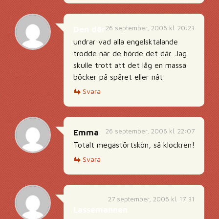
26 september, 2006 kl. 20:23
Den där
undrar vad alla engelsktalande
trodde när de hörde det där. Jag
skulle trott att det låg en massa
böcker på spåret eller nåt
Svara
26 september, 2006 kl. 22:07
Emma
Totalt megastörtskön, så klockren!
Svara
27 september, 2006 kl. 17:31
Lassemannen