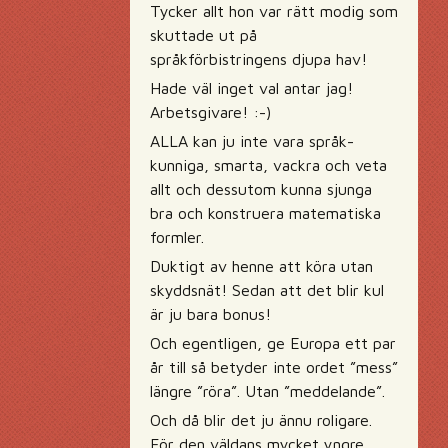
Tycker allt hon var rätt modig som
skuttade ut på
språkförbistringens djupa hav!
Hade väl inget val antar jag!
Arbetsgivare! :-)
ALLA kan ju inte vara språk-
kunniga, smarta, vackra och veta
allt och dessutom kunna sjunga
bra och konstruera matematiska
formler.
Duktigt av henne att köra utan
skyddsnät! Sedan att det blir kul
är ju bara bonus!
Och egentligen, ge Europa ett par
år till så betyder inte ordet ”mess”
längre ”röra”. Utan ”meddelande”.
Och då blir det ju ännu roligare.
För den väldans mycket yngre