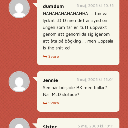
5 maj, 2008 kl. 10:36
dumdum
HAHAHAHAHAHAHHA … fan va
lyckat :D:D men det är synd om
ungen som får en tuff uppväxt
genom att genomlida sig igenom
att äta på bögking … men Uppsala
is the shit xd
Svara
5 maj, 2008 kl. 18:04
Jennie
Sen när började BK med bollar?
När McD slutade?
Svara
5 maj, 2008 kl. 18:11
Sister