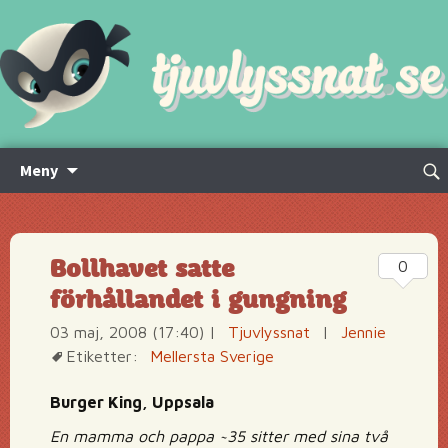
Hoppa
Sök
Meny
till
efte
innehåll
Bollhavet satte
0
förhållandet i gungning
03 maj, 2008 (17:40)
|
Tjuvlyssnat
|
Jennie
Etiketter:
Mellersta Sverige
Burger King, Uppsala
En mamma och pappa ~35 sitter med sina två