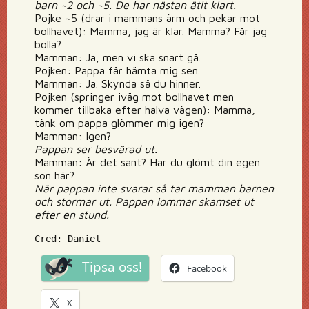
barn ~2 och ~5. De har nästan ätit klart.
Pojke ~5 (drar i mammans ärm och pekar mot
bollhavet): Mamma, jag är klar. Mamma? Får jag
bolla?
Mamman: Ja, men vi ska snart gå.
Pojken: Pappa får hämta mig sen.
Mamman: Ja. Skynda så du hinner.
Pojken (springer iväg mot bollhavet men
kommer tillbaka efter halva vägen): Mamma,
tänk om pappa glömmer mig igen?
Mamman: Igen?
Pappan ser besvärad ut.
Mamman: Är det sant? Har du glömt din egen
son här?
När pappan inte svarar så tar mamman barnen
och stormar ut. Pappan lommar skamset ut
efter en stund.
Cred: Daniel
Tipsa oss!
Facebook
X