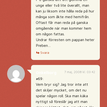
unge eller två lite överallt, man
kan ju liksom inte hålla reda på hur
många som åkte med hemifrån.
Oftast får man reda på ganska
omgående när man kommer hem
om någon fattas.
Undrar förresten om pappan heter
Preben…
Svara
7 maj, 2008 kl. 03:42
Onkelborg
#69:
Vem bryr sig? Jag tror inte att
det skiljer mycket, om det nu
spelar någon roll. Ska man käka
nyttigt så föreslår jag att man