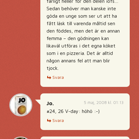
farligt heller för den delen iofs…
Sedan behöver man kanske inte
göda en unge som ser ut att ha
fått läsk till varenda måltid sen
den föddes, men det är en annan
femma – den gödningen kan
likaväl utföras i det egna köket
som i en pizzeria. Det är alltid
någon annans fel att man blir
tjock.
Svara
5 maj, 2008 kl. 01:13
Jo.
#24, 26 V-day: höhö :-)
Svara