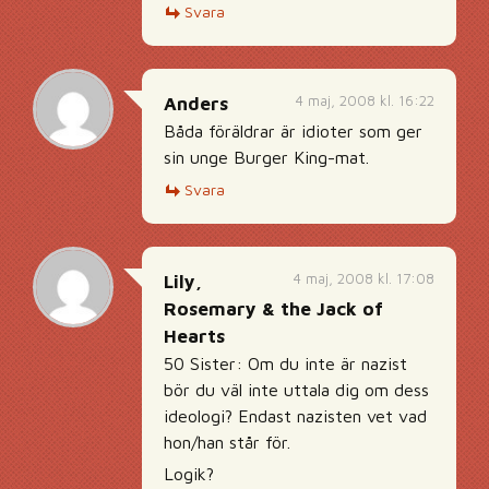
Svara
4 maj, 2008 kl. 16:22
Anders
Båda föräldrar är idioter som ger
sin unge Burger King-mat.
Svara
4 maj, 2008 kl. 17:08
Lily,
Rosemary & the Jack of
Hearts
50 Sister: Om du inte är nazist
bör du väl inte uttala dig om dess
ideologi? Endast nazisten vet vad
hon/han står för.
Logik?