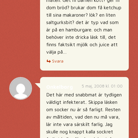
maten. Get ni barnen kött? ger ni
dom bröd? brukar dom få ketchup
till sina makaroner? lök? en liten
saltgurksbit? det är typ vad som
är på en hamburgare. och man
behöver inte dricka läsk till, det
finns faktsikt mjölk och juice att
välja på…
Svara
5 maj, 2008 kl. 01:00
Onkelborg
Det här med snabbmat är tydligen
väldigt infekterat.. Skippa läsken
om socker nu är så farligt. Resten
av måltiden, vad den nu må vara,
lär inte vara särskilt farlig. Jag
skulle nog knappt kalla sockret