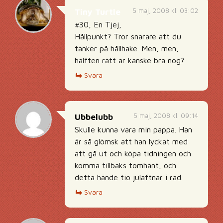
5 maj, 2008 kl. 03:02
Tiny Turtle
#30, En Tjej,
Hållpunkt? Tror snarare att du
tänker på hållhake. Men, men,
hälften rätt är kanske bra nog?
Svara
5 maj, 2008 kl. 09:14
Ubbelubb
Skulle kunna vara min pappa. Han
är så glömsk att han lyckat med
att gå ut och köpa tidningen och
komma tillbaks tomhänt, och
detta hände tio julaftnar i rad.
Svara