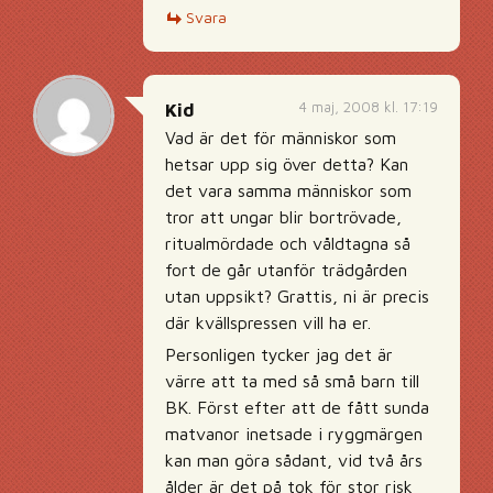
Svara
4 maj, 2008 kl. 17:19
Kid
Vad är det för människor som
hetsar upp sig över detta? Kan
det vara samma människor som
tror att ungar blir bortrövade,
ritualmördade och våldtagna så
fort de går utanför trädgården
utan uppsikt? Grattis, ni är precis
där kvällspressen vill ha er.
Personligen tycker jag det är
värre att ta med så små barn till
BK. Först efter att de fått sunda
matvanor inetsade i ryggmärgen
kan man göra sådant, vid två års
ålder är det på tok för stor risk