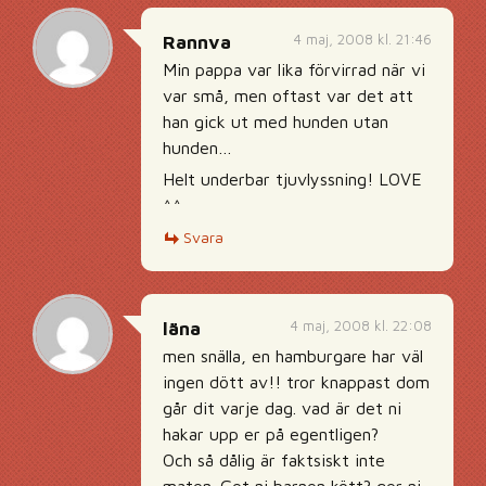
4 maj, 2008 kl. 21:46
Rannva
Min pappa var lika förvirrad när vi
var små, men oftast var det att
han gick ut med hunden utan
hunden…
Helt underbar tjuvlyssning! LOVE
^^
Svara
4 maj, 2008 kl. 22:08
läna
men snälla, en hamburgare har väl
ingen dött av!! tror knappast dom
går dit varje dag. vad är det ni
hakar upp er på egentligen?
Och så dålig är faktsiskt inte