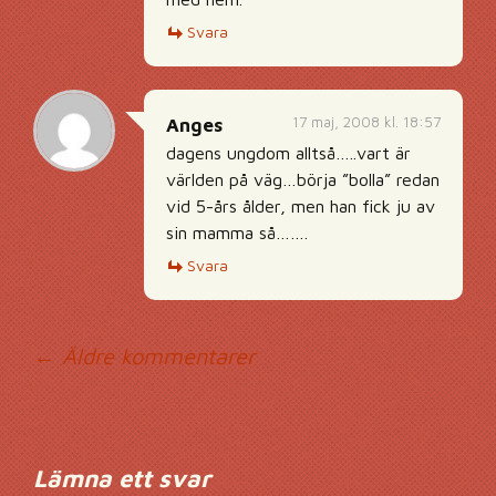
Svara
17 maj, 2008 kl. 18:57
Anges
dagens ungdom alltså…..vart är
världen på väg…börja ”bolla” redan
vid 5-års ålder, men han fick ju av
sin mamma så…….
Svara
Kommentarsnavig
← Äldre kommentarer
Lämna ett svar