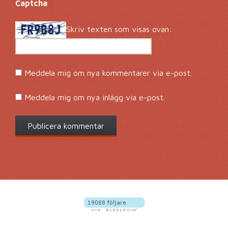
Captcha
*
Skriv texten som visas ovan:
Meddela mig om nya kommentarer via e-post.
Meddela mig om nya inlägg via e-post.