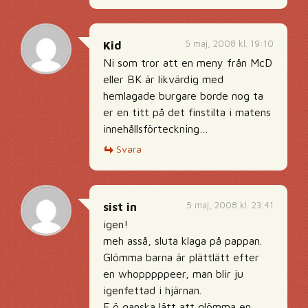
5 maj, 2008 kl. 19:10
Kid
Ni som tror att en meny från McD
eller BK är likvärdig med
hemlagade burgare borde nog ta
er en titt på det finstilta i matens
innehållsförteckning…
Svara
5 maj, 2008 kl. 23:41
sist in
igen!
meh asså, sluta klaga på pappan.
Glömma barna är plättlätt efter
en whopppppeer, man blir ju
igenfettad i hjärnan.
F ö ganska lätt att glömma en