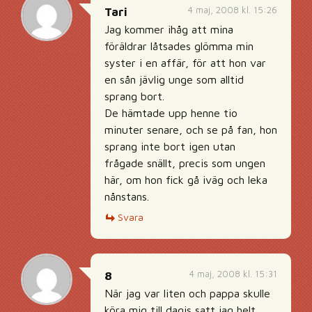
4 maj, 2008 kl. 15:26
Tari
Jag kommer ihåg att mina
föräldrar låtsades glömma min
syster i en affär, för att hon var
en sån jävlig unge som alltid
sprang bort.
De hämtade upp henne tio
minuter senare, och se på fan, hon
sprang inte bort igen utan
frågade snällt, precis som ungen
här, om hon fick gå iväg och leka
nånstans.
Svara
4 maj, 2008 kl. 15:31
8
När jag var liten och pappa skulle
köra mig till dagis satt jag helt