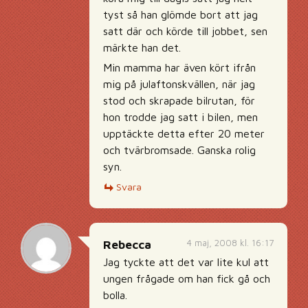
tyst så han glömde bort att jag
satt där och körde till jobbet, sen
märkte han det.
Min mamma har även kört ifrån
mig på julaftonskvällen, när jag
stod och skrapade bilrutan, för
hon trodde jag satt i bilen, men
upptäckte detta efter 20 meter
och tvärbromsade. Ganska rolig
syn.
Svara
4 maj, 2008 kl. 16:17
Rebecca
Jag tyckte att det var lite kul att
ungen frågade om han fick gå och
bolla.