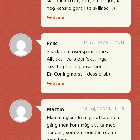
skippar köttet, det, om något, lär
nog kanske göra lite skillnad.. ;)
Svara
12 maj, 2008 kl. 12:14
Erik
Snacka om överspänd morsa.
Allt skall vara perfekt, inga
misstag får någonsin begås.
En Curlingmorsa i dess prakt.
Svara
16 maj, 2008 kl. 11:48
Martin
Mamma glömde mig i affären en
gång men kom ihåg att ta med
hunden, som var bunden utanför,
med hem.