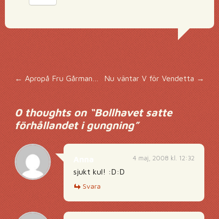
Inläggsnavigering
←
Apropå Fru Gårman…
Nu väntar V för Vendetta
→
0 thoughts on “
Bollhavet satte
förhållandet i gungning
”
4 maj, 2008 kl. 12:32
Anna
sjukt kul! :D:D
Svara