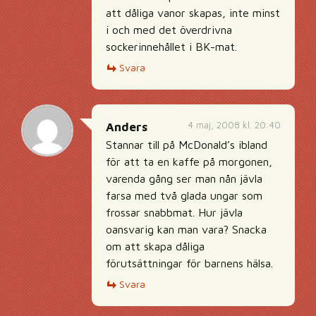
att dåliga vanor skapas, inte minst
i och med det överdrivna
sockerinnehållet i BK-mat.
Svara
4 maj, 2008 kl. 20:40
Anders
Stannar till på McDonald’s ibland
för att ta en kaffe på morgonen,
varenda gång ser man nån jävla
farsa med två glada ungar som
frossar snabbmat. Hur jävla
oansvarig kan man vara? Snacka
om att skapa dåliga
förutsättningar för barnens hälsa.
Svara