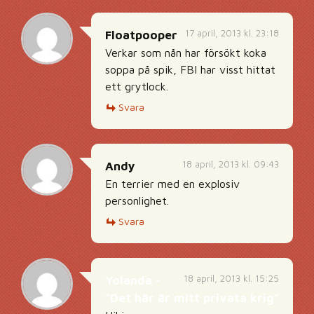
17 april, 2013 kl. 23:18
Floatpooper
Verkar som nån har försökt koka
soppa på spik, FBI har visst hittat
ett grytlock.
Svara
18 april, 2013 kl. 09:43
Andy
En terrier med en explosiv
personlighet.
Svara
18 april, 2013 kl. 15:25
Yolanda -
"Det här är mitt privata krig"