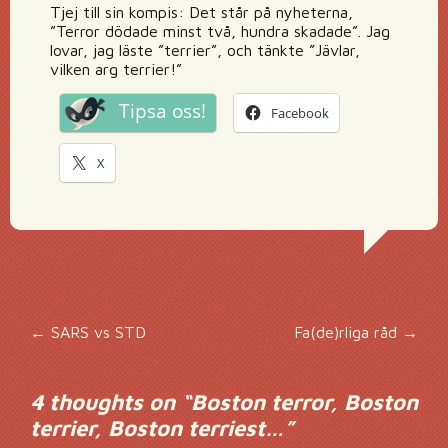
Tjej till sin kompis: Det står på nyheterna,
”Terror dödade minst två, hundra skadade”. Jag
lovar, jag läste ”terrier”, och tänkte ”Jävlar,
vilken arg terrier!”
Tipsa oss!
Facebook
X
Inläggsnavigering
←
SARS vs STD
Fa(de)rliga råd
→
4 thoughts on “
Boston terror, Boston
terrier, Boston terriest…
”