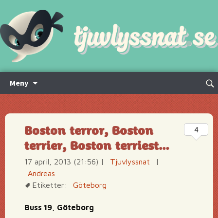
Hoppa
Sök
Meny
till
efte
innehåll
Boston terror, Boston
4
terrier, Boston terriest…
17 april, 2013 (21:56)
|
Tjuvlyssnat
|
Andreas
Etiketter:
Göteborg
Buss 19, Göteborg