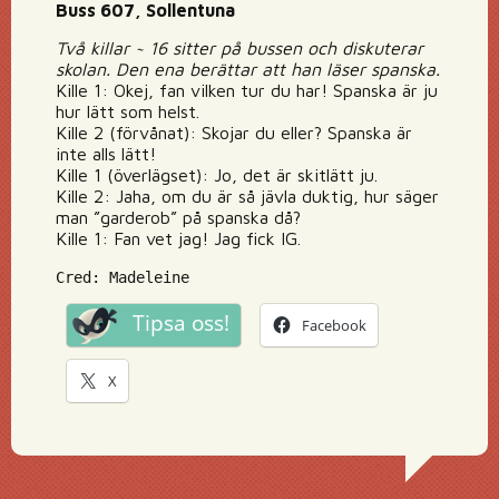
Buss 607, Sollentuna
Två killar ~ 16 sitter på bussen och diskuterar
skolan. Den ena berättar att han läser spanska.
Kille 1: Okej, fan vilken tur du har! Spanska är ju
hur lätt som helst.
Kille 2 (förvånat): Skojar du eller? Spanska är
inte alls lätt!
Kille 1 (överlägset): Jo, det är skitlätt ju.
Kille 2: Jaha, om du är så jävla duktig, hur säger
man ”garderob” på spanska då?
Kille 1: Fan vet jag! Jag fick IG.
Cred: Madeleine
Tipsa oss!
Facebook
X