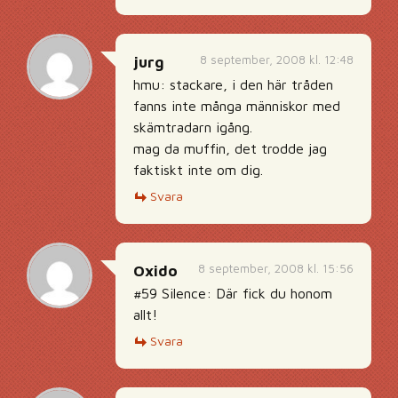
8 september, 2008 kl. 12:48
jurg
hmu: stackare, i den här tråden
fanns inte många människor med
skämtradarn igång.
mag da muffin, det trodde jag
faktiskt inte om dig.
Svara
8 september, 2008 kl. 15:56
Oxido
#59 Silence: Där fick du honom
allt!
Svara