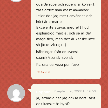
guardarropa och ropero är korrekt,
fast ordet man mest använder
(eller det jag mest använder och
hör) är armario.
Excelente stavas med ett l och
espléndido med e, och så är det
magnífico, men det är kanske inte
så jätte viktigt :)
hälsningar från en svensk-
spansk/spansk-svensk!
Ps. una cerveza por favor!
Svara
7 september, 2008 kl. 19:50
Loppan
ja, armario har jag också hört. fast
det kanske är byrå?