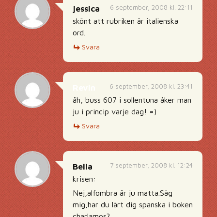
6 september, 2008 kl. 22:11
jessica
skönt att rubriken är italienska
ord.
Svara
6 september, 2008 kl. 23:41
Revin
åh, buss 607 i sollentuna åker man
ju i princip varje dag! =)
Svara
7 september, 2008 kl. 12:24
Bella
krisen:
Nej,alfombra är ju matta.Säg
mig,har du lärt dig spanska i boken
charlamos?