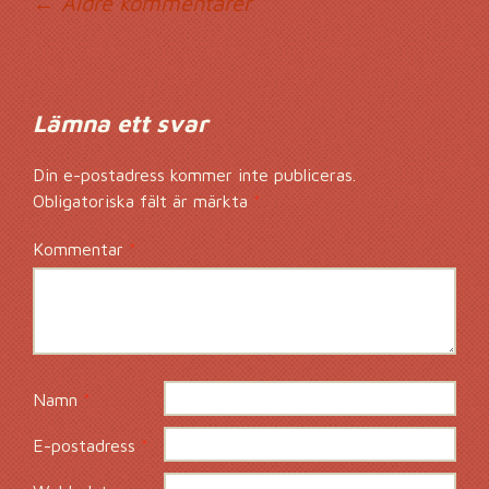
Kommentarsnavig
← Äldre kommentarer
Lämna ett svar
Din e-postadress kommer inte publiceras.
Obligatoriska fält är märkta
*
Kommentar
*
Namn
*
E-postadress
*