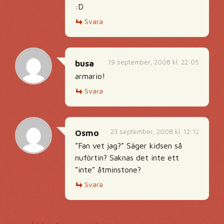
:D
Svara
19 september, 2008 kl. 22:05
busa
armario!
Svara
23 september, 2008 kl. 12:12
Osmo
”Fan vet jag?” Säger kidsen så
nuförtin? Saknas det inte ett
”inte” åtminstone?
Svara