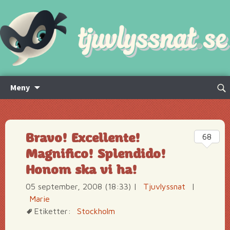
Hoppa
Sök
Meny
till
efte
innehåll
Bravo! Excellente!
68
Magnifico! Splendido!
Honom ska vi ha!
05 september, 2008 (18:33)
|
Tjuvlyssnat
|
Marie
Etiketter:
Stockholm