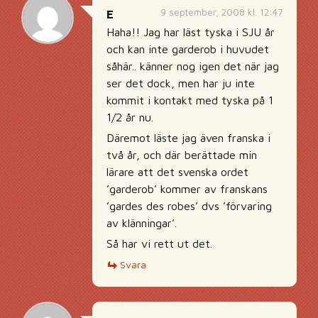
9 september, 2008 kl. 12:47
E
Haha!! Jag har läst tyska i SJU år
och kan inte garderob i huvudet
såhär.. känner nog igen det när jag
ser det dock, men har ju inte
kommit i kontakt med tyska på 1
1/2 år nu.
Däremot läste jag även franska i
två år, och där berättade min
lärare att det svenska ordet
’garderob’ kommer av franskans
’gardes des robes’ dvs ’förvaring
av klänningar’.
Så har vi rett ut det.
Svara