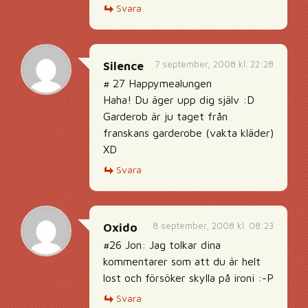
Svara
7 september, 2008 kl. 22:28
Silence
# 27 Happymealungen
Haha! Du äger upp dig själv :D
Garderob är ju taget från
franskans garderobe (vakta kläder)
XD
Svara
8 september, 2008 kl. 08:23
Oxido
#26 Jon: Jag tolkar dina
kommentarer som att du är helt
lost och försöker skylla på ironi :-P
Svara