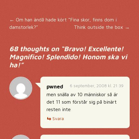
Inläggsnavigering
←
Om han ändå hade kört ”Fina skor, finns dom i
damstorlek?”
Think outside the box
→
68 thoughts on “
Bravo! Excellente!
Magnifico! Splendido! Honom ska vi
ha!
”
6 september, 2008 kl. 21:39
pwned
men snälla av 10 människor så är
det 11 som förstår sig på binärt
resten inte
Svara