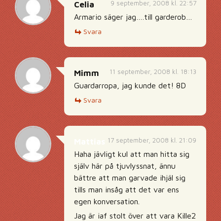
9 september, 2008 kl. 22:57
Celia
Armario säger jag….till garderob…
Svara
11 september, 2008 kl. 18:13
Mimm
Guardarropa, jag kunde det! 8D
Svara
17 september, 2008 kl. 21:09
Mattias
Haha jävligt kul att man hitta sig
själv här på tjuvlyssnat, ännu
bättre att man garvade ihjäl sig
tills man insåg att det var ens
egen konversation.
Jag är iaf stolt över att vara Kille2