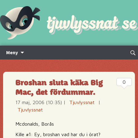
Hoppa
Sök
Meny
till
efte
innehåll
Broshan sluta käka Big
0
Mac, det fördummar.
17 maj, 2006 (10:35)
|
Tjuvlyssnat
|
Tjuvlyssnat
Mcdonalds, Borås
Kille #1: Ey, broshan vad har du i örat?