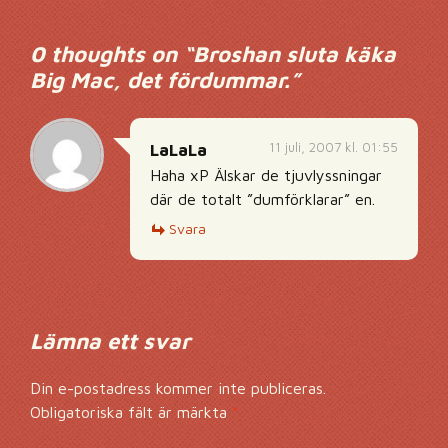
0 thoughts on “
Broshan sluta käka
Big Mac, det fördummar.
”
11 juli, 2007 kl. 01:55
LaLaLa
Haha xP Älskar de tjuvlyssningar
där de totalt ”dumförklarar” en.
Svara
Lämna ett svar
Din e-postadress kommer inte publiceras.
Obligatoriska fält är märkta
*