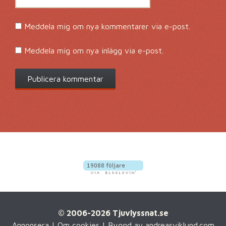
Meddela mig om nya kommentarer via e-post.
Meddela mig om nya inlägg via e-post.
© 2006-2026 Tjuvlyssnat.se
Annonsera
|
Om cookies
| Byggd av
andreasviklund.com