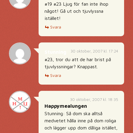
#19 #23 Ljug för fan inte ihop
något! Gå ut och tjuvlyssna
istället!
Svara
30 oktober, 2007 kl. 17:24
Stunning
#23, tror du att de har brist på
tjuvlyssningar? Knappast.
Svara
30 oktober, 2007 kl. 18:35
Happymealungen
Stunning: Så dom ska alltså
medvetet hålla inne på dom roliga
och lägger upp dom dåliga istället,