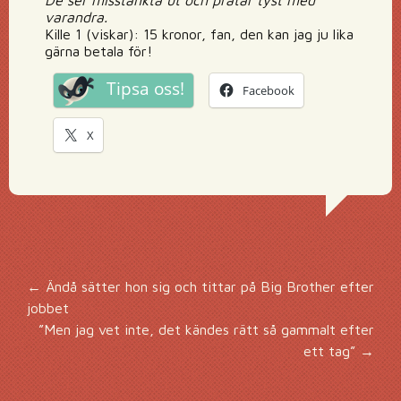
De ser misstänkta ut och pratar tyst med
varandra.
Kille 1 (viskar): 15 kronor, fan, den kan jag ju lika
gärna betala för!
Tipsa oss!
Facebook
X
Inläggsnavigering
←
Ändå sätter hon sig och tittar på Big Brother efter
jobbet
”Men jag vet inte, det kändes rätt så gammalt efter
ett tag”
→