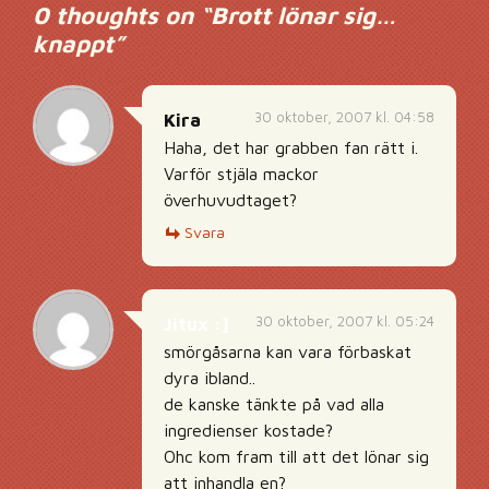
0 thoughts on “
Brott lönar sig…
knappt
”
30 oktober, 2007 kl. 04:58
Kira
Haha, det har grabben fan rätt i.
Varför stjäla mackor
överhuvudtaget?
Svara
30 oktober, 2007 kl. 05:24
Jitux :]
smörgåsarna kan vara förbaskat
dyra ibland..
de kanske tänkte på vad alla
ingredienser kostade?
Ohc kom fram till att det lönar sig
att inhandla en?