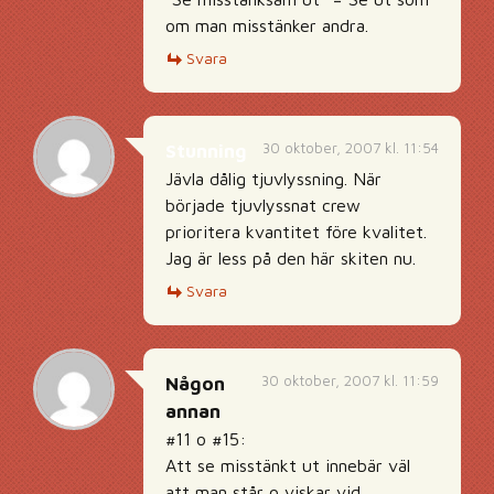
om man misstänker andra.
Svara
30 oktober, 2007 kl. 11:54
Stunning
Jävla dålig tjuvlyssning. När
började tjuvlyssnat crew
prioritera kvantitet före kvalitet.
Jag är less på den här skiten nu.
Svara
30 oktober, 2007 kl. 11:59
Någon
annan
#11 o #15:
Att se misstänkt ut innebär väl
att man står o viskar vid