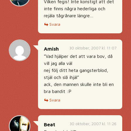
Vilken fegis! Inte konstigt att det
inte finns några hederliga och
rejäla tågrånare längre…
Svara
30 oktober, 2007 kl. 11:07
Amish
”Vad hjälper det att vara bov, då
vill jag alla väl
nej följ ditt heta gangsterblod,
stjäl och slå ihjäl”
ack, den mannen skulle inte bli en
bra bandit :P
Svara
30 oktober, 2007 kl. 11:26
Beat