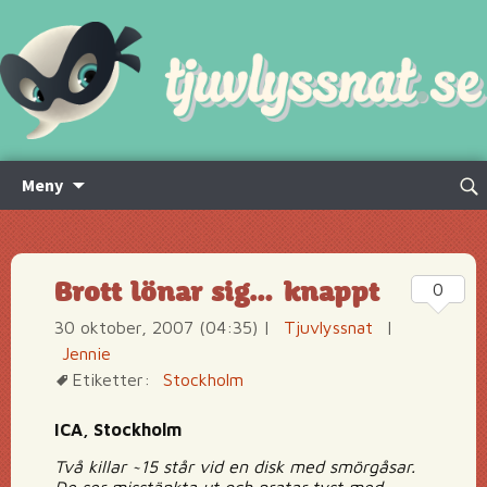
Hoppa
Sök
Meny
till
efte
innehåll
Brott lönar sig… knappt
0
30 oktober, 2007 (04:35)
|
Tjuvlyssnat
|
Jennie
Etiketter:
Stockholm
ICA, Stockholm
Två killar ~15 står vid en disk med smörgåsar.