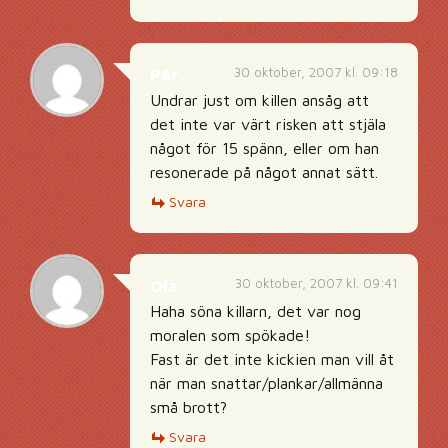
30 oktober, 2007 kl. 09:18
Pär
Undrar just om killen ansåg att
det inte var värt risken att stjäla
något för 15 spänn, eller om han
resonerade på något annat sätt.
Svara
30 oktober, 2007 kl. 09:41
Ola
Haha söna killarn, det var nog
moralen som spökade!
Fast är det inte kickien man vill åt
när man snattar/plankar/allmänna
små brott?
Svara