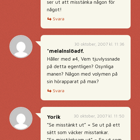
ser ut att misstänka någon för
något!
Svara
30 oktober, 2007 kl. 11:36
*melalnslöadf.
Håller med #4, Vem tjuvlyssnade
på detta egentligen? Osynliga
manen? Någon med volymen på
sin hörapparat på max?
Svara
30 oktober, 2007 kl. 11:50
Yorik
”Se misstänkt ut” = Se ut på ett
sätt som väcker misstankar.
”Se misstänksam ut” = Se ut som