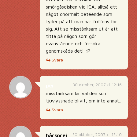
smörgåsdisken vid ICA, alltså ett
något onormalt betéende som
tyder på att man har fuffens för
sig. Att se misstänksam ut är att
titta på någon som gör
ovanstående och försöka
genomskåda det! :P
Svara
30 oktober, 2007 kl. 12:16
per
misstänksam lär väl den som
tjuvlyssnade blivit, om inte annat..
Svara
30 oktober, 2007 kl. 13:10
hårsprej