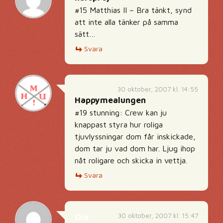
#15 Matthias II – Bra tänkt, synd
att inte alla tänker på samma
sätt…
Svara
30 oktober, 2007 kl. 14:55
Happymealungen
#19 stunning: Crew kan ju
knappast styra hur roliga
tjuvlyssningar dom får inskickade,
dom tar ju vad dom har. Ljug ihop
nåt roligare och skicka in vettja.
Svara
30 oktober, 2007 kl. 15:47
Ola