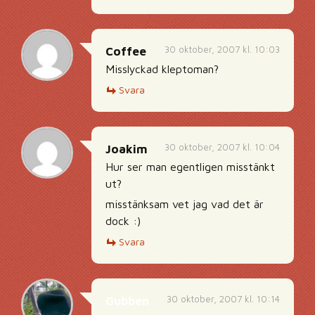
30 oktober, 2007 kl. 10:03
Coffee
Misslyckad kleptoman?
Svara
30 oktober, 2007 kl. 10:04
Joakim
Hur ser man egentligen misstänkt
ut?
misstänksam vet jag vad det är
dock :)
Svara
30 oktober, 2007 kl. 10:14
Gubben