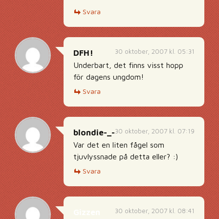
Svara
30 oktober, 2007 kl. 05:31
DFH!
Underbart, det finns visst hopp
för dagens ungdom!
Svara
30 oktober, 2007 kl. 07:19
blondie-_-
Var det en liten fågel som
tjuvlyssnade på detta eller? :)
Svara
30 oktober, 2007 kl. 08:41
Gizzen