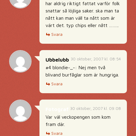
har aldrig riktigt fattat varför folk
snattar så löjliga saker. ska man ta
nått kan man väll ta nått som är
värt det. typ chips eller nått ……..
Svara
30 oktober, 2007 kl. 08:54
Ubbelubb
#4 blondie-_-: Nej men två
blivand burfåglar som är hungriga.
Svara
30 oktober, 2007 kl. 09:08
Fotograf
Var väl veckopengen som kom
fram där.
Svara