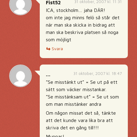
31 oktober, 2007 kl. 11:31
Fist52
ICA, stockholm… jaha DÄR!
om inte jag minns felö så står det
när man ska skicka in bidrag att
man ska beskriva platsen så noga
som möjligt
Svara
31 oktober, 2007 kl. 18:47
...
”Se misstänkt ut” = Se ut på ett
sätt som väcker misstankar.
”Se misstänksam ut” = Se ut som
om man misstänker andra
Om någon missat det så, tänkte
att det kunde vara lika bra att
skriva det en gång till!!!
Muppar!