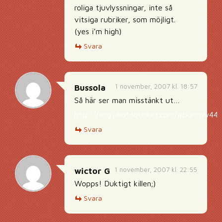
roliga tjuvlyssningar, inte så
vitsiga rubriker, som möjligt.
(yes i’m high)
Svara
1 november, 2007 kl. 18:57
Bussola
Så här ser man misstänkt ut…
http://img.photobucket.com/albums/v442
Svara
1 november, 2007 kl. 22:55
wictor G
Wopps! Duktigt killen;)
Svara