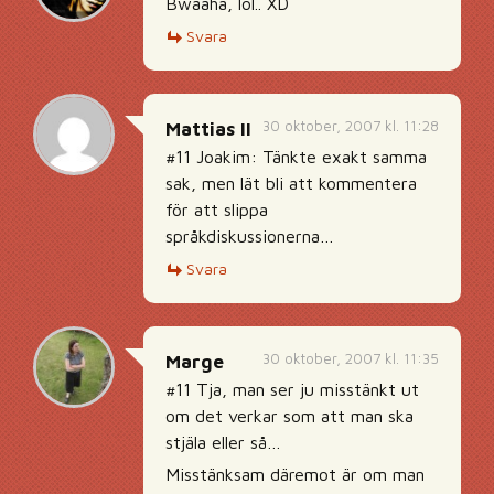
Bwaaha, lol.. XD
Svara
30 oktober, 2007 kl. 11:28
Mattias II
#11 Joakim: Tänkte exakt samma
sak, men lät bli att kommentera
för att slippa
språkdiskussionerna…
Svara
30 oktober, 2007 kl. 11:35
Marge
#11 Tja, man ser ju misstänkt ut
om det verkar som att man ska
stjäla eller så…
Misstänksam däremot är om man