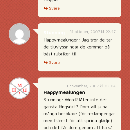
Svara
31 oktober, 2007 kl. 22:47
Stunning
Happymealungen: Jag tror de tar
de tjuvlyssningar de kommer på
bäst rubriker till.
Svara
1 november, 2007 kl. 03:04
Happymealungen
Stunning: Word? låter inte det
ganska långsökt? Dom vill ju ha
många besökare (för reklampengar
men främst för att sprida glädje)
och det får dom genom att ha så