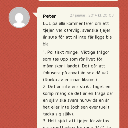
27 januari, 2014 kl. 20:08
Peter
LOL på alla kommentarer om att
tjejen var otrevlig, svenska tjejer
är sura för att ni inte får ligga bla
bla.
1. Politiskt mingel. Viktiga frågor
som tas upp som rör livet för
människor i landet. Det går att
fokusera på annat än sex då va?
(Runka av er innan liksom.)
2. Det är inte ens strikt taget en
komplimang då det är en fråga där
en själv ska svara huruvida en är
het eller inte (och sen eventuellt
tacka sig själv).
3. Helt sjukt att tjejer förväntas
vara mottagliga för ragg 24/7, ta