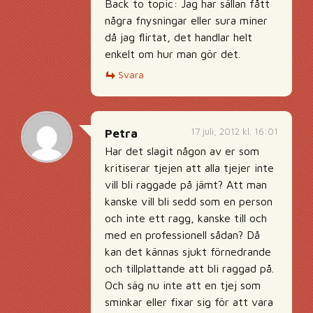
Back to topic: Jag har sällan fått
några fnysningar eller sura miner
då jag flirtat, det handlar helt
enkelt om hur man gör det.
Svara
17 juli, 2012 kl. 16:01
Petra
Har det slagit någon av er som
kritiserar tjejen att alla tjejer inte
vill bli raggade på jämt? Att man
kanske vill bli sedd som en person
och inte ett ragg, kanske till och
med en professionell sådan? Då
kan det kännas sjukt förnedrande
och tillplattande att bli raggad på.
Och säg nu inte att en tjej som
sminkar eller fixar sig för att vara