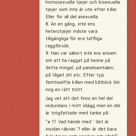
homosexuella tjejer och bisexuella
tjejer som inte är ute efter killar.
Eller för all del asexuella.
8. Än en gång, inte ens
heterotjejer måste vara
tillgängliga för era taffliga
raggförsök.
9. Han var säkert inte ens ensam
om att ha raggat på henne på
detta mingel, på panelsamtalen,
på tåget dit etc. Efter typ
femtioelfte killen med kåtblick blir
nog en rätt trött.
Jag vet att det finns en hel del
redundans i mitt inlägg men en del
är trögfattade med tanke på:
”# 11. Vad hände med ’ det är
insidan räknas ’? eller är det bara