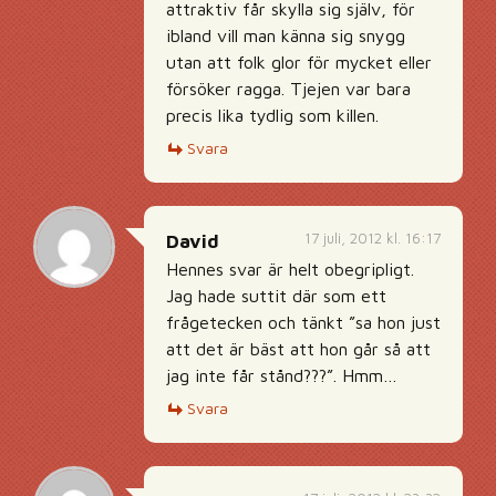
attraktiv får skylla sig själv, för
ibland vill man känna sig snygg
utan att folk glor för mycket eller
försöker ragga. Tjejen var bara
precis lika tydlig som killen.
Svara
17 juli, 2012 kl. 16:17
David
Hennes svar är helt obegripligt.
Jag hade suttit där som ett
frågetecken och tänkt ”sa hon just
att det är bäst att hon går så att
jag inte får stånd???”. Hmm…
Svara