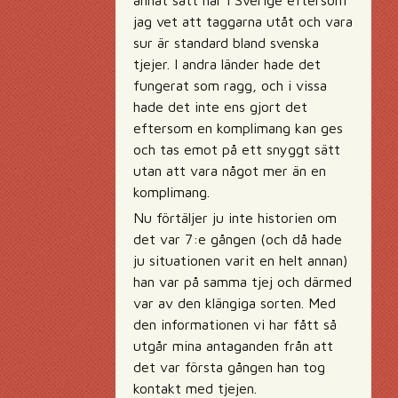
annat sätt här i Sverige eftersom
jag vet att taggarna utåt och vara
sur är standard bland svenska
tjejer. I andra länder hade det
fungerat som ragg, och i vissa
hade det inte ens gjort det
eftersom en komplimang kan ges
och tas emot på ett snyggt sätt
utan att vara något mer än en
komplimang.
Nu förtäljer ju inte historien om
det var 7:e gången (och då hade
ju situationen varit en helt annan)
han var på samma tjej och därmed
var av den klängiga sorten. Med
den informationen vi har fått så
utgår mina antaganden från att
det var första gången han tog
kontakt med tjejen.