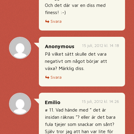
Och det där var en diss med
finess! :-)
Svara
15 juli, 2012 kl. 14:18
Anonymous
På vilket sätt skulle det vara
negativt om något börjar att
växa? Märklig diss.
Svara
15 juli, 2012 kl. 14:26
Emilio
# 11. Vad hände med ” det är
insidan räknas ”? eller är det bara
fula tjejer som snackar om sånt?
Själv tror jag att han var lite för