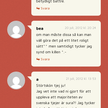
betydligt bättre.
Svara
20 juli, 2012 kl. 20:24
bea
om man måste dissa så kan man
väll göra det på ett litet roligt
sätt^^ men samtidigt tycker jag
synd om killen ^.~
Svara
21 juli, 2012 kl. 13:53
a
Störtskön tjej ju!
Jag vet inte vad ni gjort för att
uppleva att majoriteten av
svenska tjejer är sura?! Jag tycker