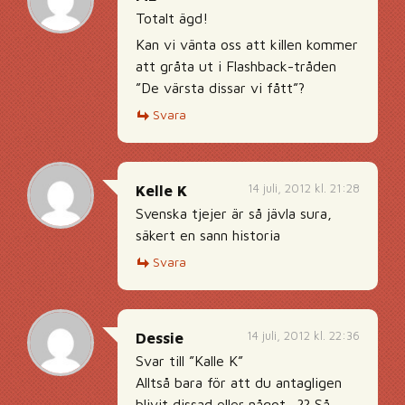
Totalt ägd!
Kan vi vänta oss att killen kommer
att gråta ut i Flashback-tråden
”De värsta dissar vi fått”?
Svara
14 juli, 2012 kl. 21:28
Kelle K
Svenska tjejer är så jävla sura,
säkert en sann historia
Svara
14 juli, 2012 kl. 22:36
Dessie
Svar till ”Kalle K”
Alltså bara för att du antagligen
blivit dissad eller något…?? Så