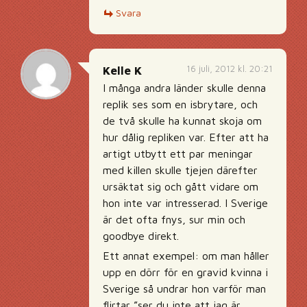
Svara
16 juli, 2012 kl. 20:21
Kelle K
I många andra länder skulle denna
replik ses som en isbrytare, och
de två skulle ha kunnat skoja om
hur dålig repliken var. Efter att ha
artigt utbytt ett par meningar
med killen skulle tjejen därefter
ursäktat sig och gått vidare om
hon inte var intresserad. I Sverige
är det ofta fnys, sur min och
goodbye direkt.
Ett annat exempel: om man håller
upp en dörr för en gravid kvinna i
Sverige så undrar hon varför man
flirtar ”ser du inte att jag är