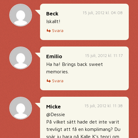
15 juli, 2012 kl. 04:08
Beck
Iskallt!
Svara
15 juli, 2012 kl. 11:17
Emilio
Ha ha! Brings back sweet
memories.
Svara
15 juli, 2012 kl. 11:38
Micke
@Dessie
På vilket sätt hade det inte varit
trevligt att få en komplimang? Du
spär ju bara på Kalle K’s teori om