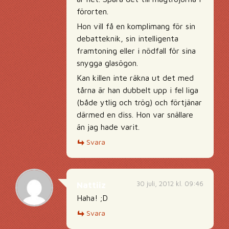
förorten.
Hon vill få en komplimang för sin
debatteknik, sin intelligenta
framtoning eller i nödfall för sina
snygga glasögon.
Kan killen inte räkna ut det med
tårna är han dubbelt upp i fel liga
(både ytlig och trög) och förtjänar
därmed en diss. Hon var snällare
än jag hade varit.
Svara
30 juli, 2012 kl. 09:46
Nattiiz
Haha! ;D
Svara