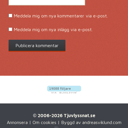
Meddela mig om nya kommentarer via e-post.
Meddela mig om nya inlägg via e-post.
© 2006-2026 Tjuvlyssnat.se
Annonsera
|
Om cookies
| Byggd av
andreasviklund.com