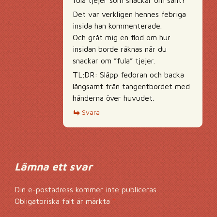
fula tjejer som snackar om sånt?”
Det var verkligen hennes febriga
insida han kommenterade.
Och gråt mig en flod om hur
insidan borde räknas när du
snackar om ”fula” tjejer.
TL;DR: Släpp fedoran och backa
långsamt från tangentbordet med
händerna över huvudet.
Svara
Lämna ett svar
Din e-postadress kommer inte publiceras.
Obligatoriska fält är märkta
*