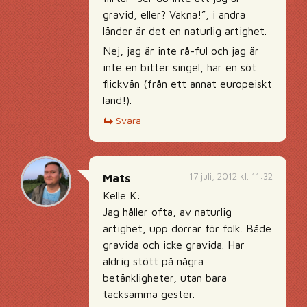
gravid, eller? Vakna!”, i andra
länder är det en naturlig artighet.
Nej, jag är inte rå-ful och jag är
inte en bitter singel, har en söt
flickvän (från ett annat europeiskt
land!).
Svara
17 juli, 2012 kl. 11:32
Mats
Kelle K:
Jag håller ofta, av naturlig
artighet, upp dörrar för folk. Både
gravida och icke gravida. Har
aldrig stött på några
betänkligheter, utan bara
tacksamma gester.