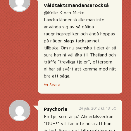
våldtäktsmändansarockså
@Kelle K och Micke
I andra länder skulle man inte
använda sig av så dåliga
raggningsrepliker och ändå hoppas
på någon slags tacksamhet
tillbaka. Om nu svenska tjejer är så
sura kan ni väl åka till Thailand och
träffa ”trevliga tjejer”, eftersom
ni har så svårt att komma med nåt
bra att säga.
Svara
24 juli, 2012 kl. 18:50
Psychoria
En tjej som är på Almedalsveckan
*DUH!* vill fan inte höra att hon
är het. Spara det till magtröjorna i