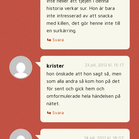
inte heller att tjejen i denna
historia verkar sur. Hon är bara
inte intresserad av att snacka
med killen, det gör henne inte till
en surkärring.
Svara
23 juli, 2012 kl. 15:17
krister
hon önskade att hon sagt så, men
som alla andra så kom hon på det
för sent och gick hem och
omformulerade hela händelsen på
nätet.
Svara
24 juli, 2012 kl. 18:07