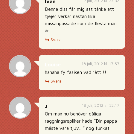
17 juli, 2012 kl. 23:32
Ivan
Denna diss får mig att tänka att
tjejer verkar nästan lika
missanpassade som de flesta män
är.
Svara
18 juli, 2012 kl. 17:57
Louise
hahaha fy fasiken vad rätt !!
Svara
18 juli, 2012 kl. 22:17
J
Om man nu behöver dåliga
raggningsrepliker hade ”Din pappa
måste vara tjuv…” nog funkat