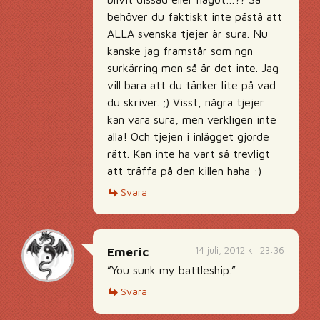
behöver du faktiskt inte påstå att
ALLA svenska tjejer är sura. Nu
kanske jag framstår som ngn
surkärring men så är det inte. Jag
vill bara att du tänker lite på vad
du skriver. ;) Visst, några tjejer
kan vara sura, men verkligen inte
alla! Och tjejen i inlägget gjorde
rätt. Kan inte ha vart så trevligt
att träffa på den killen haha :)
Svara
14 juli, 2012 kl. 23:36
Emeric
”You sunk my battleship.”
Svara