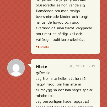
plussgrader så hon vände sig
illamående om med rosiga
översminkade kinder och tungt
hängande huvud och gick
svårmodigt smärtsamt vaggande
bort mot en härligt kall och
våt(regn) politikerbroilerhöst.
Svara
16 juli, 2012 kl. 12:49
Micke
@Dessie
Jag tror inte heller att han får
något ragg, om han inte är
skitsnygg så det han säger spelar
mindre roll.
Jag personligen hade raggat på