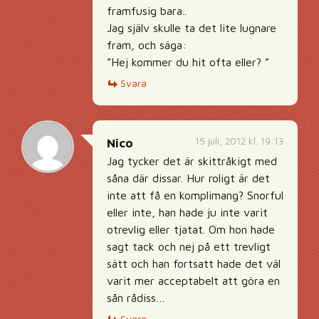
framfusig bara..
Jag själv skulle ta det lite lugnare
fram, och säga:
”Hej kommer du hit ofta eller? ”
Svara
15 juli, 2012 kl. 19:13
Nico
Jag tycker det är skittråkigt med
såna där dissar. Hur roligt är det
inte att få en komplimang? Snorful
eller inte, han hade ju inte varit
otrevlig eller tjatat. Om hon hade
sagt tack och nej på ett trevligt
sätt och han fortsatt hade det väl
varit mer acceptabelt att göra en
sån rådiss…
Svara