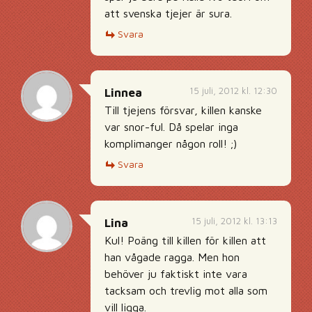
att svenska tjejer är sura.
Svara
15 juli, 2012 kl. 12:30
Linnea
Till tjejens försvar, killen kanske
var snor-ful. Då spelar inga
komplimanger någon roll! ;)
Svara
15 juli, 2012 kl. 13:13
Lina
Kul! Poäng till killen för killen att
han vågade ragga. Men hon
behöver ju faktiskt inte vara
tacksam och trevlig mot alla som
vill ligga.