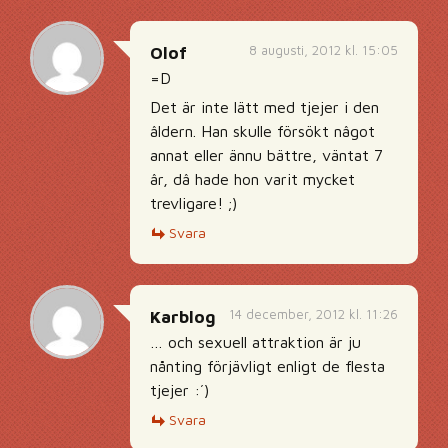
8 augusti, 2012 kl. 15:05
Olof
=D
Det är inte lätt med tjejer i den
âldern. Han skulle försökt nâgot
annat eller ännu bättre, väntat 7
âr, dâ hade hon varit mycket
trevligare! ;)
Svara
14 december, 2012 kl. 11:26
Karblog
… och sexuell attraktion är ju
nånting förjävligt enligt de flesta
tjejer :´)
Svara