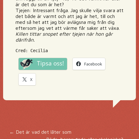
är det du som är het?
Tjejen: Intressant fråga. Jag skulle vilja svara att
det både är varmt och att jag är het, till och
med så het att jag bör avlägsna mig från dig
eftersom jag vet att värme får saker att växa.
Killen tittar snopet efter tjejen när hon går
därifrån.
Cred: Cecilia
Tipsa oss!
Facebook
X
Inläggsnavigering
←
Det är vad det låter som