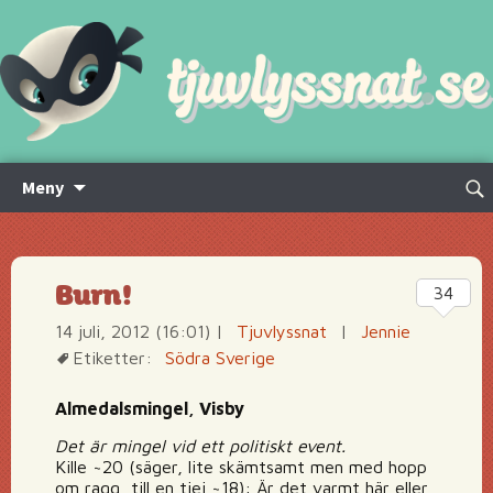
Hoppa
Sök
Meny
till
efte
innehåll
Burn!
34
14 juli, 2012 (16:01)
|
Tjuvlyssnat
|
Jennie
Etiketter:
Södra Sverige
Almedalsmingel, Visby
Det är mingel vid ett politiskt event.
Kille ~20 (säger, lite skämtsamt men med hopp
om ragg, till en tjej ~18): Är det varmt här eller