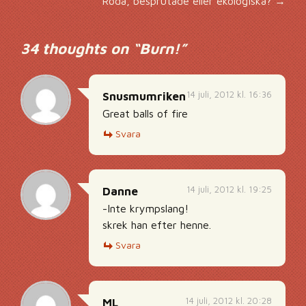
Röda, besprutade eller ekologiska?
→
34 thoughts on “
Burn!
”
14 juli, 2012 kl. 16:36
Snusmumriken
Great balls of fire
Svara
14 juli, 2012 kl. 19:25
Danne
-Inte krympslang!
skrek han efter henne.
Svara
14 juli, 2012 kl. 20:28
ML