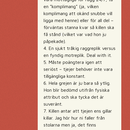
en ”komplimang” (ja, vilken
komplimang att okänd snubbe vill
ligga med henne) eller för all del –
förväntas stanna kvar så killen ska
få stånd (vilket var vad hon ju
påpekade).
4. En sjukt tråkig raggreplik versus
en fyndig motreplik. Deal with it.
5. Måste poängtera igen att
seriöst – tjejer behöver inte vara
tillgängliga konstant.
6. Hela grejen är ju bara så ytlig.
Hon blir bedömd utifrån fysiska
attribut och ska tycka det är
suveränt.
7. Killen antar att tjejen ens gillar
killar. Jag hör hur ni faller från
stolarna men ja, det finns