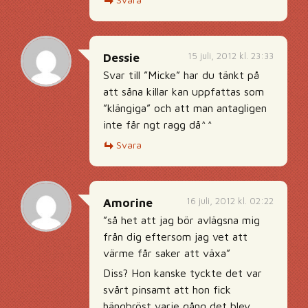
15 juli, 2012 kl. 23:33
Dessie
Svar till ”Micke” har du tänkt på
att såna killar kan uppfattas som
”klängiga” och att man antagligen
inte får ngt ragg då^^
Svara
16 juli, 2012 kl. 02:22
Amorine
”så het att jag bör avlägsna mig
från dig eftersom jag vet att
värme får saker att växa”
Diss? Hon kanske tyckte det var
svårt pinsamt att hon fick
hängbröst varje gång det blev