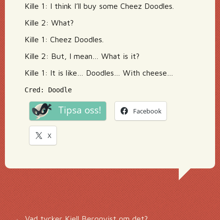
Kille 1: I think I’ll buy some Cheez Doodles.
Kille 2: What?
Kille 1: Cheez Doodles.
Kille 2: But, I mean… What is it?
Kille 1: It is like… Doodles… With cheese…
Cred: Doodle
Tipsa oss!
Facebook
X
←
Vad tycker Kjell Bergqvist om det?