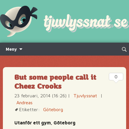
Hoppa
Sök
Meny
till
efte
innehåll
But some people call it
0
Cheez Crooks
23 februari, 2014 (16:26)
|
Tjuvlyssnat
|
Andreas
Etiketter:
Göteborg
Utanför ett gym, Göteborg