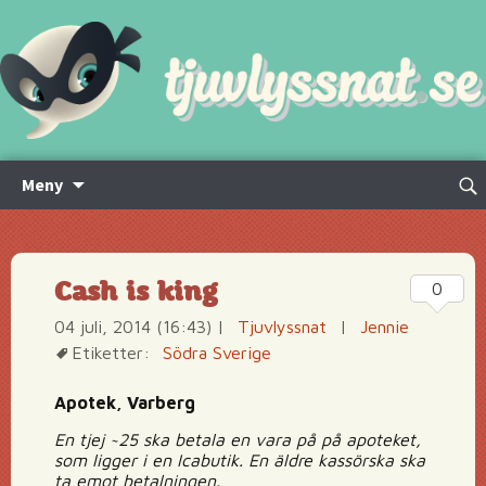
Hoppa
Sök
Meny
till
efte
innehåll
Cash is king
0
04 juli, 2014 (16:43)
|
Tjuvlyssnat
|
Jennie
Etiketter:
Södra Sverige
Apotek, Varberg
En tjej ~25 ska betala en vara på på apoteket,
som ligger i en Icabutik. En äldre kassörska ska
ta emot betalningen.