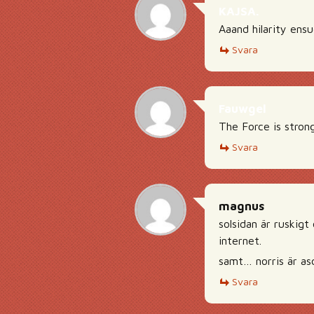
KAJSA.
Aaand hilarity ensu
Svara
Fauwgel
The Force is strong
Svara
magnus
solsidan är ruskigt
internet.
samt… norris är as
Svara