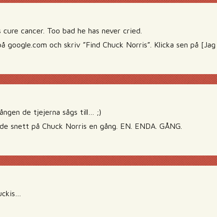
 cure cancer. Too bad he has never cried.
 på google.com och skriv ”Find Chuck Norris”. Klicka sen på [Jag h
ången de tjejerna sågs till… ;)
ade snett på Chuck Norris en gång. EN. ENDA. GÅNG.
uckis…