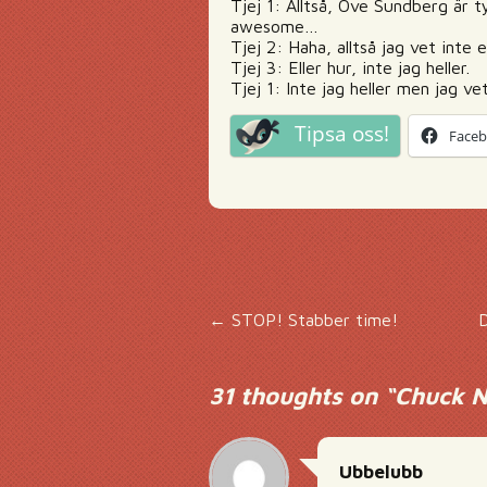
Tjej 1: Alltså, Ove Sundberg är 
awesome…
Tjej 2: Haha, alltså jag vet inte
Tjej 3: Eller hur, inte jag heller.
Tjej 1: Inte jag heller men jag ve
Tipsa oss!
Face
Inläggsnavigering
←
STOP! Stabber time!
D
31 thoughts on “
Chuck No
Ubbelubb