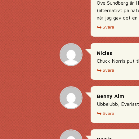
Ove Sundberg är Hen
(alternativt på nä
när jag gav det en 
Svara
Niclas
Chuck Norris put t
Svara
Benny Alm
Ubbelubb, Everlast
Svara