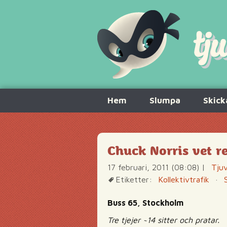
Hoppa
Hem
Slumpa
Skick
till
innehåll
Chuck Norris vet re
17 februari, 2011 (08:08)
|
Tjuv
Etiketter:
Kollektivtrafik
·
Buss 65, Stockholm
Tre tjejer ~14 sitter och pratar.