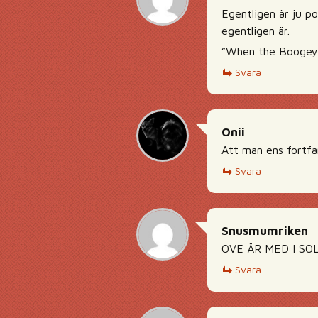
Egentligen är ju p
egentligen är.
”When the Boogeyma
Svara
Onii
Att man ens fortfa
Svara
Snusmumriken
OVE ÄR MED I SOLS
Svara