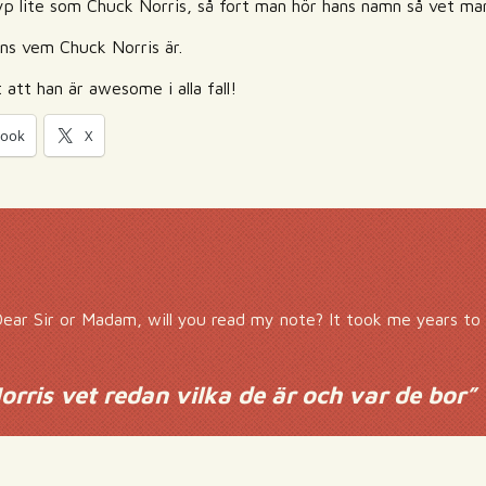
typ lite som Chuck Norris, så fort man hör hans namn så vet man
 ens vem Chuck Norris är.
t att han är awesome i alla fall!
book
X
ear Sir or Madam, will you read my note? It took me years to 
rris vet redan vilka de är och var de bor
”