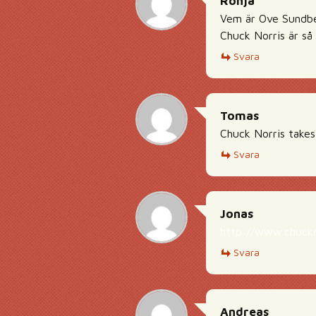
Ronja
Vem är Ove Sundb
Chuck Norris är så 
Svara
Tomas
Chuck Norris takes
Svara
Jonas
http://www.chuckn
Svara
Andreas