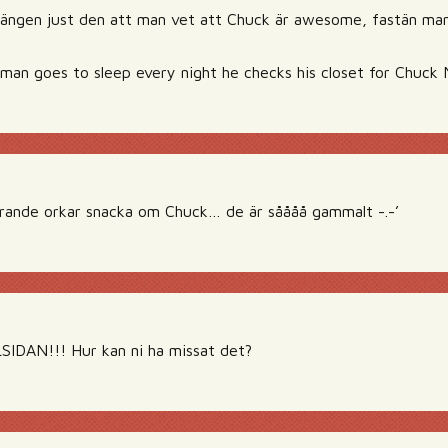
oängen just den att man vet att Chuck är awesome, fastän ma
n goes to sleep every night he checks his closet for Chuck N
rande orkar snacka om Chuck… de är såååå gammalt -.-’
IDAN!!! Hur kan ni ha missat det?