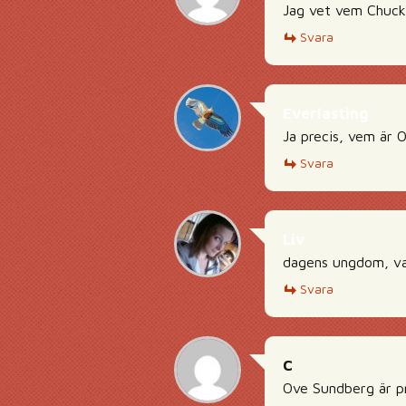
Jag vet vem Chuck
Svara
Everlasting
Ja precis, vem är 
Svara
Liv
dagens ungdom, va
Svara
C
Ove Sundberg är pr