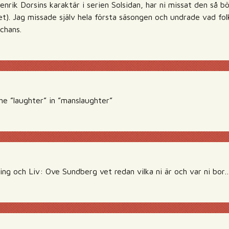
rik Dorsins karaktär i serien Solsidan, har ni missat den så bör
tet). Jag missade själv hela första säsongen och undrade vad fo
chans.
he ”laughter” in ”manslaughter”
ing och Liv: Ove Sundberg vet redan vilka ni är och var ni bor