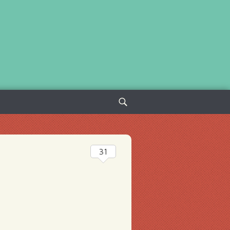
Sök
efter:
31