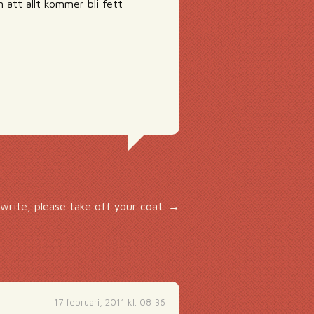
 att allt kommer bli fett
write, please take off your coat.
→
17 februari, 2011 kl. 08:36