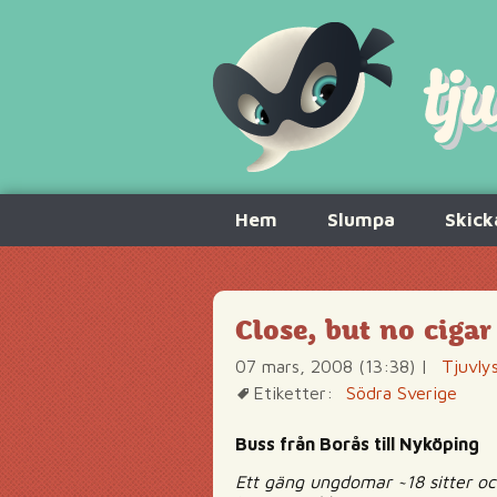
Hoppa
Hem
Slumpa
Skick
till
innehåll
Close, but no cigar
07 mars, 2008 (13:38)
|
Tjuvly
Etiketter:
Södra Sverige
Buss från Borås till Nyköping
Ett gäng ungdomar ~18 sitter och