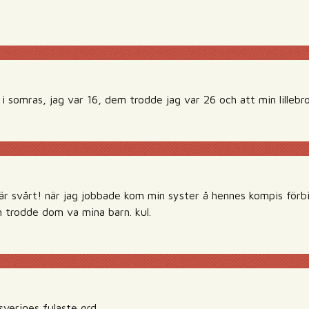
 i somras, jag var 16, dem trodde jag var 26 och att min lilleb
är svårt! när jag jobbade kom min syster å hennes kompis förbi
n trodde dom va mina barn. kul.
veriges fulaste ord.