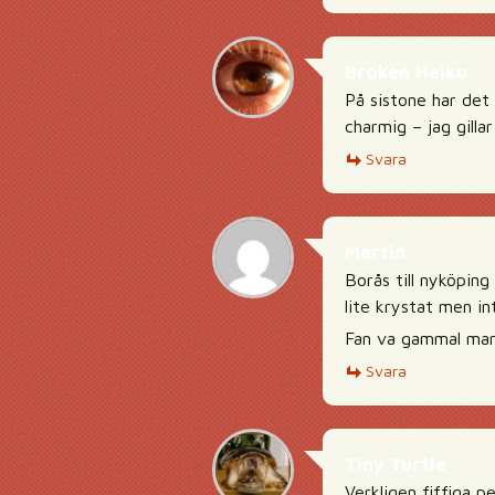
Broken Haiku
På sistone har det
charmig – jag gillar
Svara
Martin
Borås till nyköping 
lite krystat men in
Fan va gammal man
Svara
Tiny Turtle
Verkligen fiffiga p