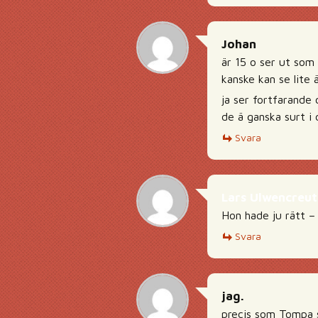
Johan
är 15 o ser ut som 
kanske kan se lite 
ja ser fortfarande 
de ä ganska surt i
Svara
Lars Ulwencreut
Hon hade ju rätt – 
Svara
jag.
precis som Tompa s