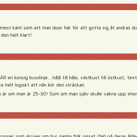
 mest känt som att man läser här för att gotta sig åt andras 
 den helt klart!
ÄR en konsig busslinje….hålå till håla, västkust till östkust, tex
te helt logiskt att nån kör den sträckan.
 är om man är 25-30! Som om man själv skulle vakna upp imor
ersoner som skriver om hur gamla folk gissat (fel) på deras ålder