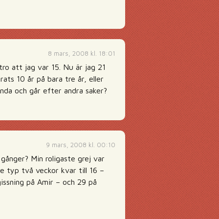
8 mars, 2008 kl. 18:01
tro att jag var 15. Nu är jag 21
rats 10 år på bara tre år, eller
unda och går efter andra saker?
9 mars, 2008 kl. 00:10
 gånger? Min roligaste grej var
e typ två veckor kvar till 16 –
gissning på Amir – och 29 på