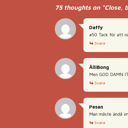
75 thoughts on “
Close, 
Daffy
#50 Tack för att n
Svara
ÄlliBong
Men GOD DAMN IT! 
Svara
Pesan
Man måste ändå imp
Svara