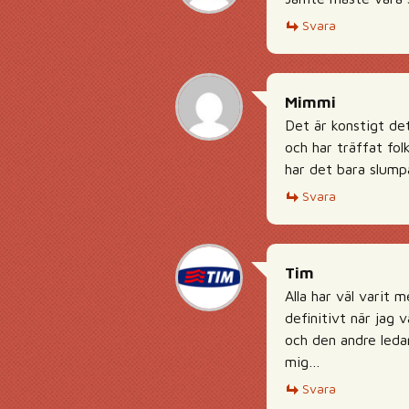
Svara
Mimmi
Det är konstigt det
och har träffat fol
har det bara slumpa
Svara
Tim
Alla har väl varit 
definitivt när jag 
och den andre leda
mig…
Svara