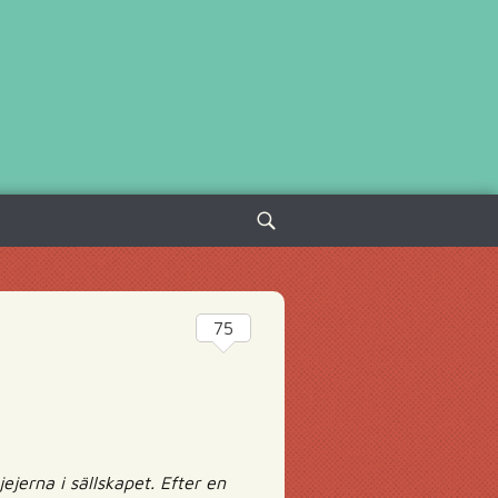
Sök
efter:
75
ejerna i sällskapet. Efter en