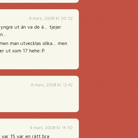
9 mars, 2008 kl. 00:52
 yngre ut än va de ä… tjejer
ern…
en, men man utvecklas olika… men
ser ut som 17 hehe:P.
9 mars, 2008 kl. 12:42
9 mars, 2008 kl. 14:50
var 15 var en rätt bra