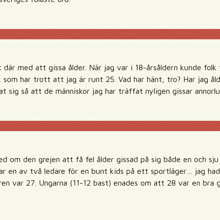
 där med att gissa ålder. När jag var i 18-årsåldern kunde folk 
k som har trott att jag är runt 25. Vad har hänt, tro? Har jag åld
t sig så att de människor jag har träffat nyligen gissar annorl
med om den grejen att få fel ålder gissad på sig både en och sju
var en av två ledare för en bunt kids på ett sportläger… jag had
ren var 27. Ungarna (11-12 bast) enades om att 28 var en bra 