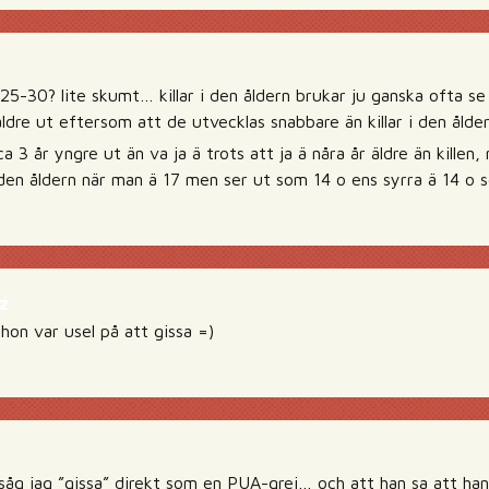
25-30? lite skumt… killar i den åldern brukar ju ganska ofta se
äldre ut eftersom att de utvecklas snabbare än killar i den åld
ca 3 år yngre ut än va ja ä trots att ja ä nåra år äldre än kill
 den åldern när man ä 17 men ser ut som 14 o ens syrra ä 14 o 
z
hon var usel på att gissa =)
åg jag ”gissa” direkt som en PUA-grej… och att han sa att han 