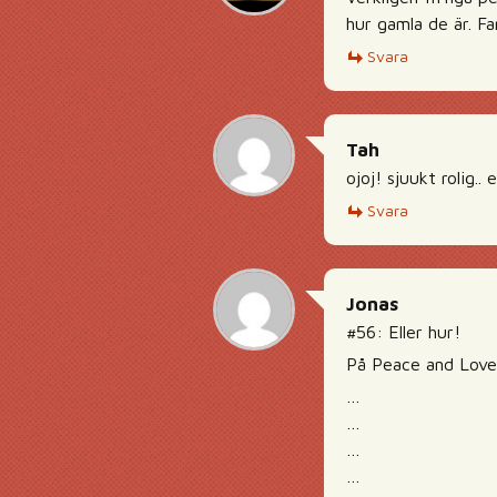
hur gamla de är. Fa
Svara
Tah
ojoj! sjuukt rolig..
Svara
Jonas
#56: Eller hur!
På Peace and Love 
…
…
…
…