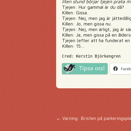
liten stund börjar tjejen prata
Tjejen: Hur gammal är du då?
Killen: Gissa.
Tjejen: Nej, men jag är jättedålig
Killen: Jo, men gissa nu.
Tjejen: Nej, men ärligt, jag är sä
Killen: Ja, men gissa på en ålder
Tjejen (efter att ha funderat en
Killen: 15…
Cred: Kerstin Björkengren
Tipsa oss!
Face
Inläggsnavigering
←
Varning: Bristen på parkeringsplat