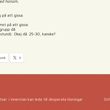
 med honom.
 på att gissa.
mst på att gissa.
sgrupp då.
 stund): Okej då. 25-30, kanske?
book
X
ser i innerstan kan leda till desperata lösningar
Och