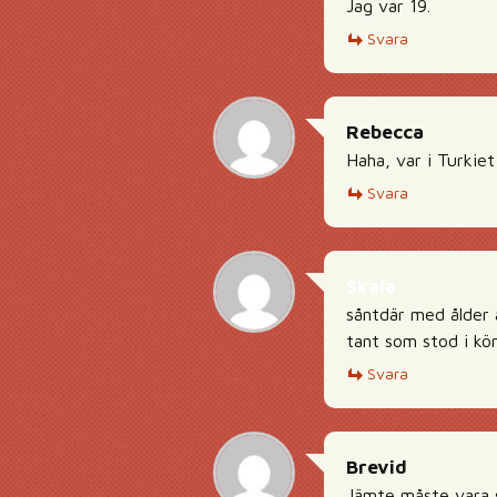
Jag var 19.
Svara
Rebecca
Haha, var i Turkiet
Svara
Skala
såntdär med ålder 
tant som stod i kö
Svara
Brevid
Jämte måste vara s