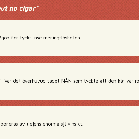
but no cigar
”
ågon fler tycks inse meningslösheten.
Var det överhuvud taget NÅN som tyckte att den här var rol
oneras av tjejens enorma självinsikt.