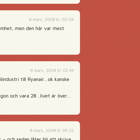
8 mars, 2008 kl. 00:04
dumhet, men den här var mest
8 mars, 2008 kl. 02:44
tilindustri till Ryanair…ok kanske
gon och vara 28…livet är över…
8 mars, 2008 kl. 04:25
 – och sedan låter bli att skriva