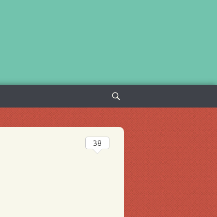
Sök
efter:
38