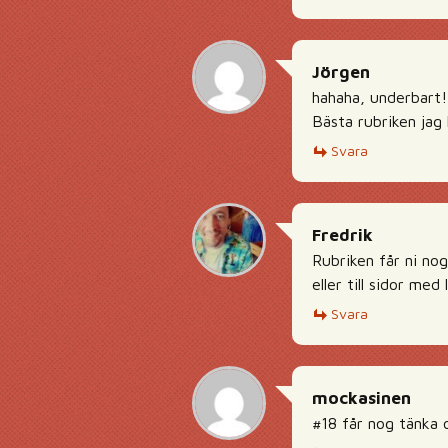
Jörgen
hahaha, underbart!
Bästa rubriken jag 
Svara
Fredrik
Rubriken får ni nog
eller till sidor med 
Svara
mockasinen
#18 får nog tänka 