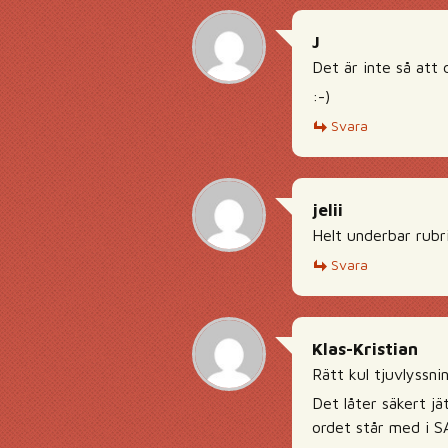
J
Det är inte så att 
:-)
Svara
jelii
Helt underbar rubr
Svara
Klas-Kristian
Rätt kul tjuvlyssni
Det låter säkert jä
ordet står med i S