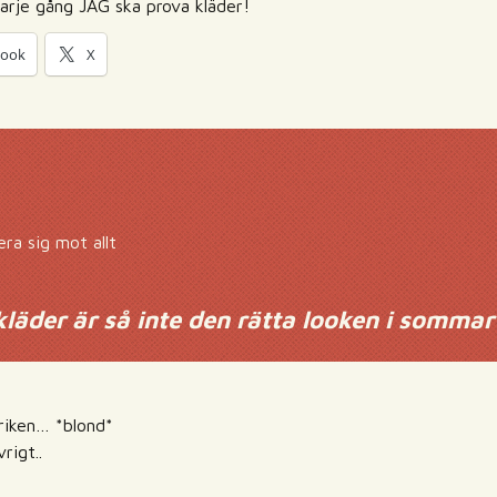
 varje gång JAG ska prova kläder!
book
X
ra sig mot allt
kläder är så inte den rätta looken i sommar
briken… *blond*
rigt..