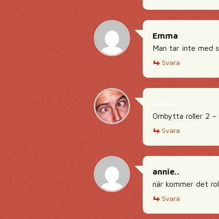
Emma
Man tar inte med si
Svara
Janne
Ombytta roller 2 –
Svara
annie..
när kommer det rol
Svara