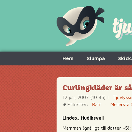
Hoppa
Hem
Slumpa
Skick
till
innehåll
Curlingkläder är s
12 juli, 2007 (10:35)
|
Tjuvlyss
Etiketter:
Barn
·
Mellersta 
Lindex, Hudiksvall
Mamman (gnälligt till dotter ~5)