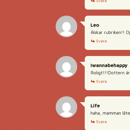
Svara
Leo
Älskar rubriken!! Oj
Svara
Iwannabehappy
Roligt!!!Dottern är
Svara
Life
haha, mamman låte
Svara