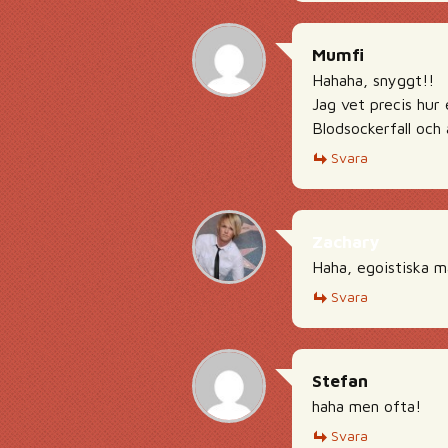
Mumfi
Hahaha, snyggt!!
Jag vet precis hur 
Blodsockerfall och 
Svara
Zachary
Haha, egoistiska m
Svara
Stefan
haha men ofta!
Svara