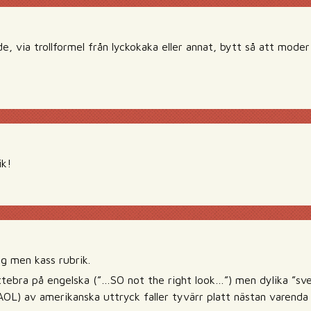
de, via trollformel från lyckokaka eller annat, bytt så att mod
ik!
ng men kass rubrik.
ttebra på engelska (”…SO not the right look…”) men dylika ”sven
AOL) av amerikanska uttryck faller tyvärr platt nästan varenda