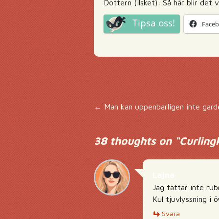
Dottern (ilsket): Så här blir det
Tipsa oss!
Face
Inläggsnavigering
←
Man kan uppenbarligen inte garde
38 thoughts on “
Curling
Lajna
Jag fattar inte ru
Kul tjuvlyssning i öv
Svara