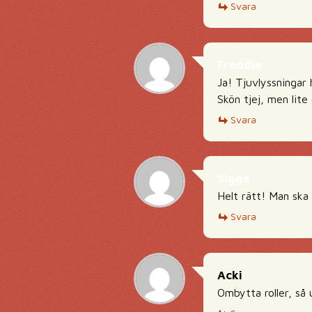
Svara
Freddie
Ja! Tjuvlyssningar
Skön tjej, men lite
Svara
Sigge
Helt rätt! Man ska 
Svara
Acki
Ombytta roller, så 