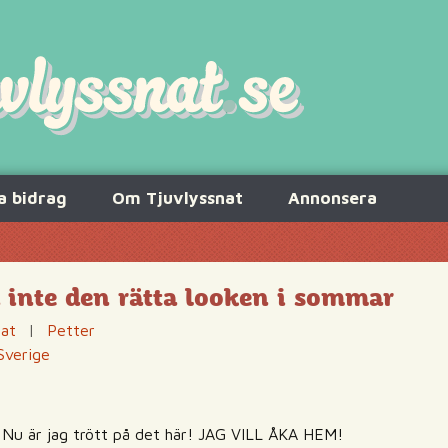
a bidrag
Om Tjuvlyssnat
Annonsera
å inte den rätta looken i sommar
nat
|
Petter
Sverige
: Nu är jag trött på det här! JAG VILL ÅKA HEM!