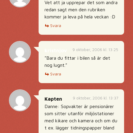
Vet att ja upprepar det som andra
redan sagt men den rubriken
kommer ja leva på hela veckan :D
Svara
9 oktober, 2006 kl. 13:25
kristnjov
”Bara du fittar i bilen så är det
nog lugnt.”
Svara
9 oktober, 2006 kl. 13:37
Kapten
Danne: Sopvakter är pensionärer
som sitter utanför miljöstationer
med kikare och kamera och om du
t ex. lägger tidningspapper bland