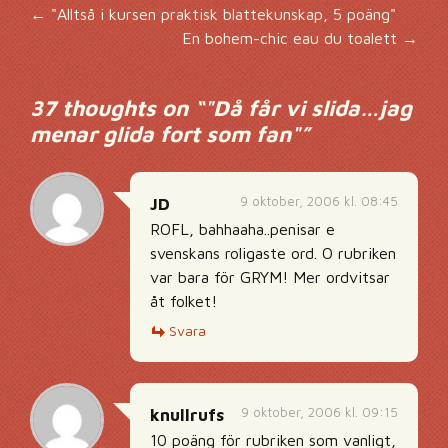
Inläggsnavigering
←
"Alltså i kursen praktisk blattekunskap, 5 poäng"
En bohem-chic eau du toalett
→
37 thoughts on “
"Då får vi slida…jag
menar glida fort som fan"
”
9 oktober, 2006 kl. 08:45
JD
ROFL, bahhaaha..penisar e
svenskans roligaste ord. O rubriken
var bara för GRYM! Mer ordvitsar
åt folket!
Svara
9 oktober, 2006 kl. 09:15
knullrufs
10 poäng för rubriken som vanligt,