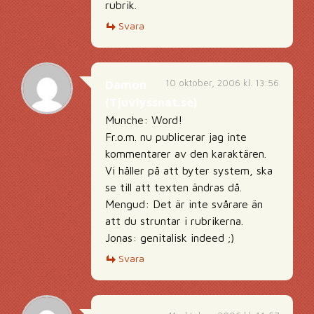
rubrik.
Svara
10 oktober, 2006 kl. 13:56
Damon
(Tjuvlyssnat.se)
Munche: Word!
Fr.o.m. nu publicerar jag inte
kommentarer av den karaktären.
Vi håller på att byter system, ska
se till att texten ändras då.
Mengud: Det är inte svårare än
att du struntar i rubrikerna.
Jonas: genitalisk indeed ;)
Svara