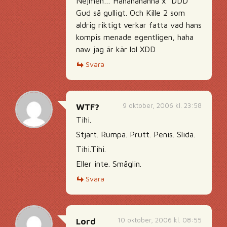
Nejmen… Hahahahahha x”’DDD
Gud så gulligt. Och Kille 2 som
aldrig riktigt verkar fatta vad hans
kompis menade egentligen, haha
naw jag är kär lol XDD
Svara
9 oktober, 2006 kl. 23:58
WTF?
Tihi.
Stjärt. Rumpa. Prutt. Penis. Slida.
Tihi.Tihi.
Eller inte. Småglin.
Svara
10 oktober, 2006 kl. 08:55
Lord