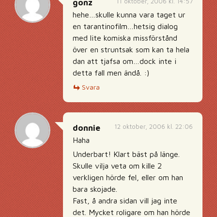
11 oktober, 2006 kl. 14:57
gonz
hehe…skulle kunna vara taget ur
en tarantinofilm…hetsig dialog
med lite komiska missförstånd
över en struntsak som kan ta hela
dan att tjafsa om…dock inte i
detta fall men ändå. :)
Svara
12 oktober, 2006 kl. 22:06
donnie
Haha
Underbart! Klart bäst på länge.
Skulle vilja veta om kille 2
verkligen hörde fel, eller om han
bara skojade.
Fast, å andra sidan vill jag inte
det. Mycket roligare om han hörde