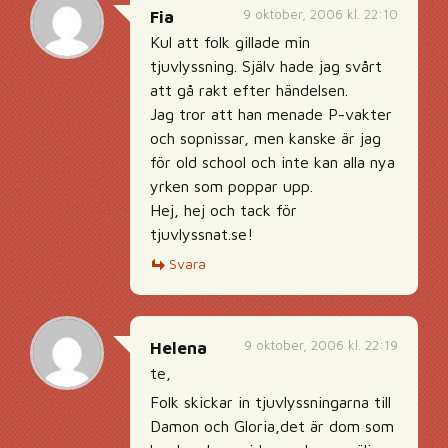
9 oktober, 2006 kl. 22:10
Fia
Kul att folk gillade min
tjuvlyssning. Själv hade jag svårt
att gå rakt efter händelsen.
Jag tror att han menade P-vakter
och sopnissar, men kanske är jag
för old school och inte kan alla nya
yrken som poppar upp.
Hej, hej och tack för
tjuvlyssnat.se!
Svara
9 oktober, 2006 kl. 22:19
Helena
te,
Folk skickar in tjuvlyssningarna till
Damon och Gloria,det är dom som