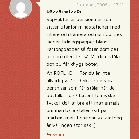
9 oktober, 2006 kl. 17:41
b3zz3rw1zz0r
Sopvakter är pensionärer som
sitter utanför miljöstationer med
kikare och kamera och om du t ex.
lägger tidningspapper bland
kartongpapper så fotar dom det
och anmäler det så får dom stålar
och du får dryga böter.
Åh ROFL :D !! För du är inte
allvarlig va? :-O Skulle de vara
penshisar som får stålar när de
bötfäller folk? Låter lite mysko…
tycker det är bra att man anmäls
om man bara ställer skit på
marken, men tidningar vs. kartong
är väl ingen stor sak ;)
Svara