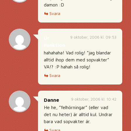
damon :D
Svara
9 oktober, 2006 kl. 09:53
Ur
Funktion
hahahaha! Vad rolig! ”jag blandar
alltid ihop dem med sopvakter”
VA!? :P hahah så rolig!
Svara
9 oktober, 2006 kl. 10:42
Danne
He he, ”felhörningar” (eller vad
det nu heter) är alltid kul. Undrar
bara vad sopvakter är.
Svara