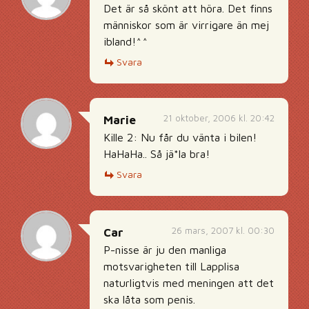
Det är så skönt att höra. Det finns
människor som är virrigare än mej
ibland!^^
Svara
21 oktober, 2006 kl. 20:42
Marie
Kille 2: Nu får du vänta i bilen!
HaHaHa.. Så jä*la bra!
Svara
26 mars, 2007 kl. 00:30
Car
P-nisse är ju den manliga
motsvarigheten till Lapplisa
naturligtvis med meningen att det
ska låta som penis.