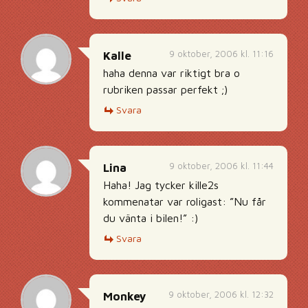
9 oktober, 2006 kl. 11:16
Kalle
haha denna var riktigt bra o
rubriken passar perfekt ;)
Svara
9 oktober, 2006 kl. 11:44
Lina
Haha! Jag tycker kille2s
kommenatar var roligast: ”Nu får
du vänta i bilen!” :)
Svara
9 oktober, 2006 kl. 12:32
Monkey