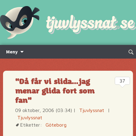
Hoppa
Sök
Meny
till
efte
innehåll
"Då får vi slida…jag
37
menar glida fort som
fan"
09 oktober, 2006 (03:34)
|
Tjuvlyssnat
|
Tjuvlyssnat
Etiketter:
Göteborg