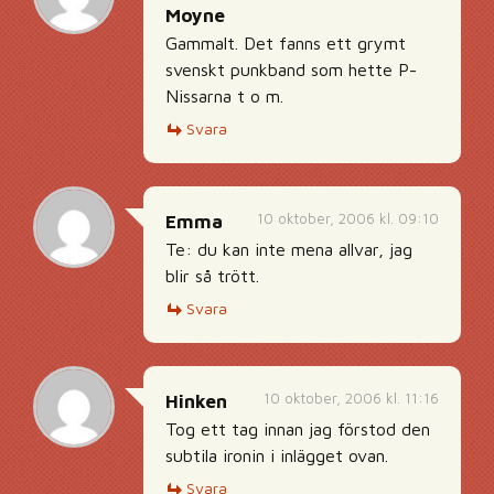
Moyne
Gammalt. Det fanns ett grymt
svenskt punkband som hette P-
Nissarna t o m.
Svara
10 oktober, 2006 kl. 09:10
Emma
Te: du kan inte mena allvar, jag
blir så trött.
Svara
10 oktober, 2006 kl. 11:16
Hinken
Tog ett tag innan jag förstod den
subtila ironin i inlägget ovan.
Svara