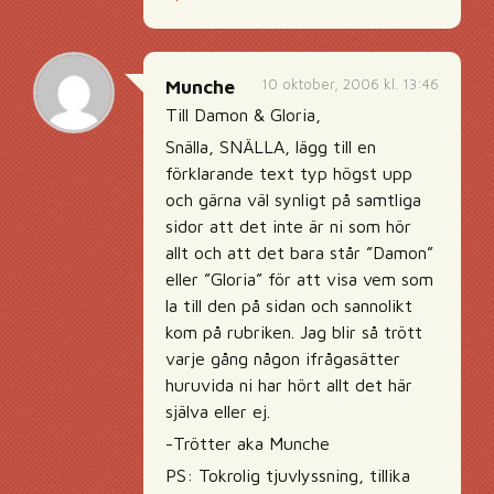
10 oktober, 2006 kl. 13:46
Munche
Till Damon & Gloria,
Snälla, SNÄLLA, lägg till en
förklarande text typ högst upp
och gärna väl synligt på samtliga
sidor att det inte är ni som hör
allt och att det bara står ”Damon”
eller ”Gloria” för att visa vem som
la till den på sidan och sannolikt
kom på rubriken. Jag blir så trött
varje gång någon ifrågasätter
huruvida ni har hört allt det här
själva eller ej.
-Trötter aka Munche
PS: Tokrolig tjuvlyssning, tillika