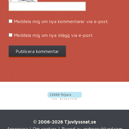
Meddela mig om nya kommentarer via e-post.
Meddela mig om nya inlägg via e-post.
© 2006-2026 Tjuvlyssnat.se
Annonsera
|
Om cookies
| Byggd av
andreasviklund.com