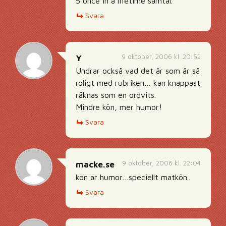
5 once in a lifetime samtal.
Svara
9 oktober, 2006 kl. 20:52
Y
Undrar också vad det är som är så
roligt med rubriken… kan knappast
räknas som en ordvits.
Mindre kön, mer humor!
Svara
9 oktober, 2006 kl. 22:04
macke.se
kön är humor…speciellt matkön..
Svara