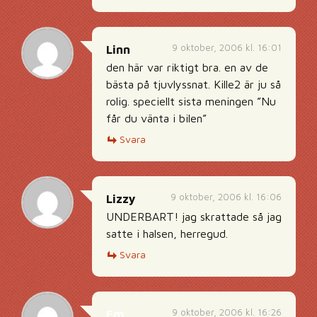
9 oktober, 2006 kl. 16:01
Linn
den här var riktigt bra. en av de
bästa på tjuvlyssnat. Kille2 är ju så
rolig. speciellt sista meningen ”Nu
får du vänta i bilen”
Svara
9 oktober, 2006 kl. 16:06
Lizzy
UNDERBART! jag skrattade så jag
satte i halsen, herregud.
Svara
9 oktober, 2006 kl. 16:26
Em