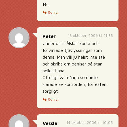
fel.
Svara
13 oktober, 2006 kl. 11:38
Peter
Underbart! Älskar korta och
förvirrade tjuvlyssningar som
denna. Man vill ju helst inte stå
och skrika om penisar på stan
heller. haha.
Otroligt va många som inte
klarade av könsorden, förresten.
sorgligt.
Svara
14 oktober, 2006 kl. 10:08
Vessla