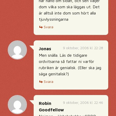
har hand om sidan, och sen väljer
dom vilka som ska läggas ut. Det
är alltså inte dom som hört alla
tjuvlyssningarna
Svara
9 oktober, 2006 kl. 22:28
Jonas
Men snälla. Läs de tidigare
ordvitsarna så fattar ni varför
rubriken är genialisk. (Eller ska jag
säga genitalisk?)
Svara
9 oktober, 2006 kl. 22:46
Robin
Goodfellow