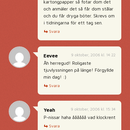
kartongpapper så fotar dom det
och anmäler det så får dom stålar
och du får dryga böter. Skrevs om
i tidningarna för ett tag sen.
Svara
9 oktober, 2006 kl. 14:22
Eevee
Åh herregud! Roligaste
tjuvlyssningen på länge! Förgyllde
min dag! :)
Svara
9 oktober, 2006 kl. 15:34
Yeah
P-nissar haha åååååå vad klockrent
Svara