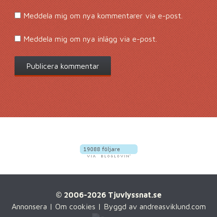
Meddela mig om nya kommentarer via e-post.
Meddela mig om nya inlägg via e-post.
© 2006-2026 Tjuvlyssnat.se
Annonsera
|
Om cookies
| Byggd av
andreasviklund.com