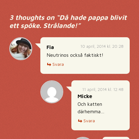
3 thoughts on “
Då hade pappa blivit
ett spöke. Strålande!
”
10 april, 2014 kl. 20:28
Fia
Neutrinos också faktiskt!
Svara
11 april, 2014 kl. 12:48
Micke
Och katten
därhemma…
Svara