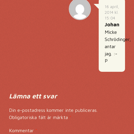
16 april,
2014 kl.
15:04
Johan
Micke
Schrödinger,
antar
jag. :-
P
Lämna ett svar
Din e-postadress kommer inte publiceras.
Obligatoriska fält är märkta
*
Kommentar
*