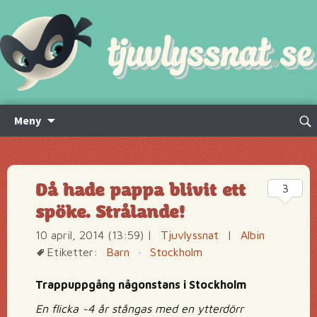
Hoppa
Sök
Meny
till
efte
innehåll
Då hade pappa blivit ett
3
spöke. Strålande!
10 april, 2014 (13:59)
|
Tjuvlyssnat
|
Albin
Etiketter:
Barn
·
Stockholm
Trappuppgång någonstans i Stockholm
En flicka ~4 år stångas med en ytterdörr