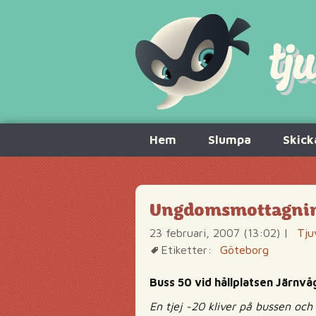
Hoppa
Hem
Slumpa
Skick
till
innehåll
Ungdomsmottagning
23 februari, 2007 (13:02)
|
Tju
Etiketter:
Göteborg
Buss 50 vid hållplatsen Järnv
En tjej ~20 kliver på bussen och 