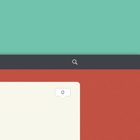
Sök
efter:
0