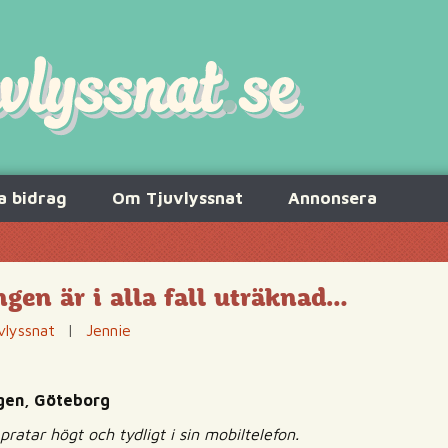
a bidrag
Om Tjuvlyssnat
Annonsera
en är i alla fall uträknad…
vlyssnat
|
Jennie
ågen, Göteborg
pratar högt och tydligt i sin mobiltelefon.