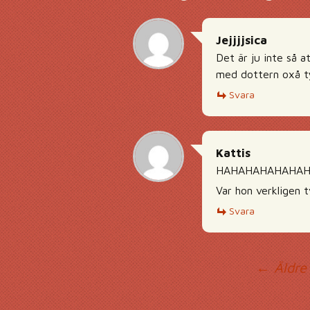
Jejjjjsica
Det är ju inte så 
med dottern oxå ty
Svara
Kattis
HAHAHAHAHAHAHA
Var hon verkligen t
Svara
Ko
← Äldre