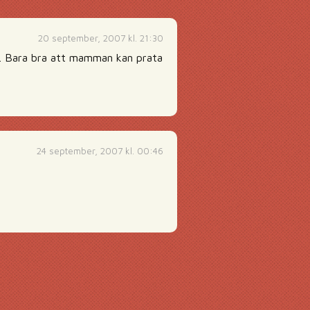
20 september, 2007 kl. 21:30
om. Bara bra att mamman kan prata
24 september, 2007 kl. 00:46
g