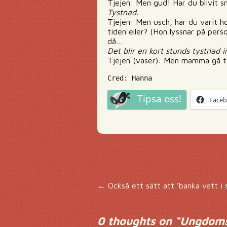
Tjejen: Men gud! Har du blivit sm
Tystnad.
Tjejen: Men usch, har du varit 
tiden eller? (Hon lyssnar på per
då…
Det blir en kort stunds tystnad i
Tjejen (väser): Men mamma gå til
Cred: Hanna
Tipsa oss!
Face
Inläggsnavigering
←
Också ett sätt att ’banka vett i s
0 thoughts on “
Ungdomsm