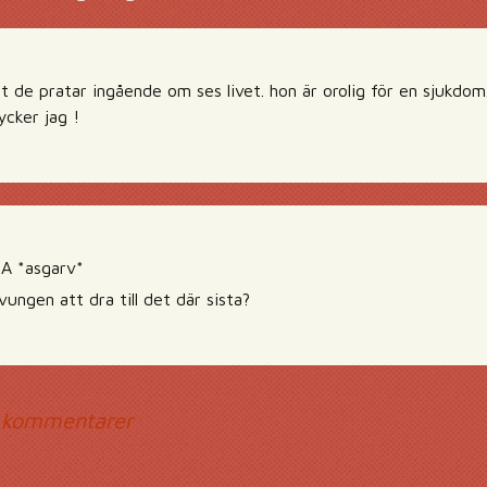
att de pratar ingående om ses livet. hon är orolig för en sjukd
cker jag !
 *asgarv*
vungen att dra till det där sista?
mmentarsnavigerin
 kommentarer