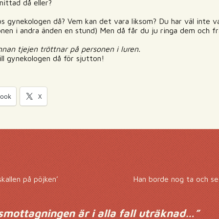
ittad då eller?
hos gynekologen då? Vem kan det vara liksom? Du har väl inte 
sonen i andra änden en stund) Men då får du ju ringa dem och 
nnan tjejen tröttnar på personen i luren.
l gynekologen då för sjutton!
book
X
kallen på pöjken’
Han borde nog ta och se
ottagningen är i alla fall uträknad…
”