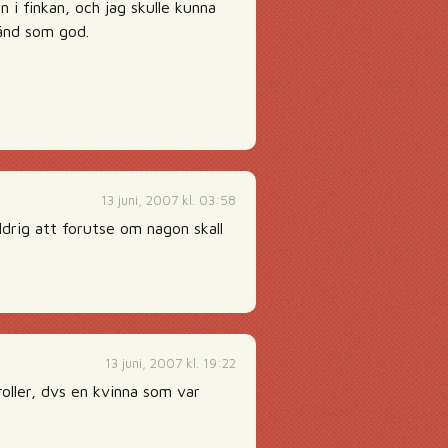
 i finkan, och jag skulle kunna
känd som god.
13 juni, 2007 kl. 03:58
ldrig att forutse om nagon skall
13 juni, 2007 kl. 19:22
oller, dvs en kvinna som var