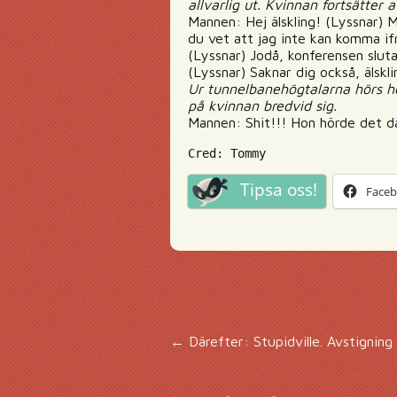
allvarlig ut. Kvinnan fortsätter 
Mannen: Hej älskling! (Lyssnar) M
du vet att jag inte kan komma i
(Lyssnar) Jodå, konferensen slut
(Lyssnar) Saknar dig också, älskli
Ur tunnelbanehögtalarna hörs hö
på kvinnan bredvid sig.
Mannen: Shit!!! Hon hörde det dä
Cred: Tommy
Tipsa oss!
Face
Inläggsnavigering
←
Därefter: Stupidville. Avstigning