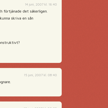
14 juni, 2007 kl. 16:40
 förtjänade det säkerligen.
 kunna skriva en sån
onstruktivt?
15 juni, 2007 kl. 08:40
ögnare.