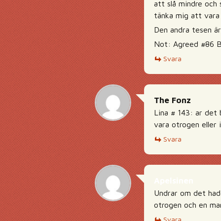
att slå mindre och 
tänka mig att vara
Den andra tesen är
Not: Agreed #86 Br
Svara
The Fonz
Lina # 143: ar det 
vara otrogen eller i
Svara
Apelsinen
Undrar om det hade
otrogen och en ma
Svara