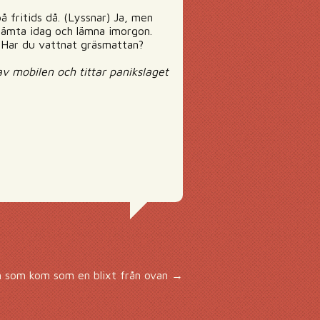
å fritids då. (Lyssnar) Ja, men
hämta idag och lämna imorgon.
. Har du vattnat gräsmattan?
 mobilen och tittar panikslaget
an som kom som en blixt från ovan
→