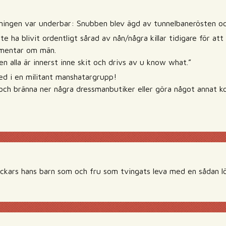
sningen var underbar: Snubben blev ägd av tunnelbanerösten och
 ha blivit ordentligt sårad av nån/några killar tidigare för att
mentar om män.
en alla är innerst inne skit och drivs av u know what.”
med i en militant manshatargrupp!
 och bränna ner några dressmanbutiker eller göra något annat k
ckars hans barn som och fru som tvingats leva med en sådan l