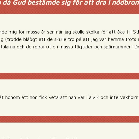
 då Gud bestämde sig för att dra i nödbro
nde mig för massa år sen när jag skulle skolka för att åka till S
g (trodde blåögt att de skulle tro på att jag var hemma trots 
ögtalarna och de ropar ut en massa tågtider och spårnummer! De
t honom att hon fick veta att han var i alvik och inte vaxholm