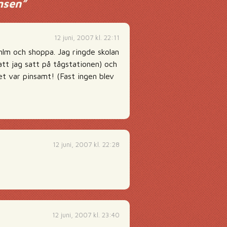
msen
”
12 juni, 2007 kl. 22:11
thlm och shoppa. Jag ringde skolan
att jag satt på tågstationen) och
t var pinsamt! (Fast ingen blev
12 juni, 2007 kl. 22:28
.
12 juni, 2007 kl. 23:40