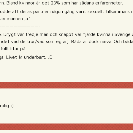
rn. Bland kvinnor är det 23% som har sådana erfarenheter.
odde att deras partner någon gång varit sexuellt tillsamman
av männen ja.”
——————————-
re. Drygt var tredje man och knappt var fjärde kvinna i Sverige
landet vad de tror/vad som eg är). Båda är dock naiva. Och båd
llt litar på.
ga. Livet är underbart. :D
olig :)