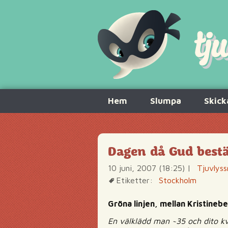
Hoppa
Hem
Slumpa
Skick
till
innehåll
Dagen då Gud bestä
10 juni, 2007 (18:25)
|
Tjuvlyss
Etiketter:
Stockholm
Gröna linjen, mellan Kristinebe
En välklädd man ~35 och dito kv