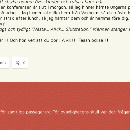
att stryka honom över kinden och rufsa i hans hår.
en konferensen är slut i morgon, så jag hinner hämta ungarna p
från idag… Jag hinner inte åka hem från Vaxholm, så du måste 
ar strax efter lunch, så jag hämtar dem och är hemma före dig
ng!
gt och tydligt ”Nästa… Alvik… Slutstation.”
Mannen stänger av
r!!! Och hon vet att du bor i Alvik!!! Faaan också!!!
book
X
 för samtliga passagerare
För ovanlighetens skull var det fråg