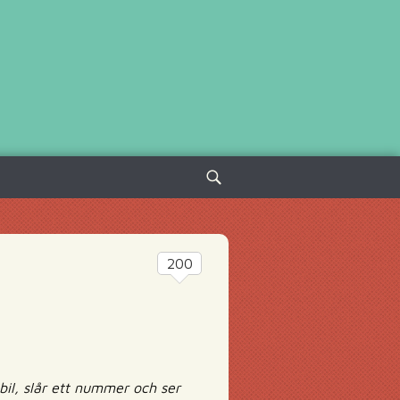
Sök
efter:
200
il, slår ett nummer och ser