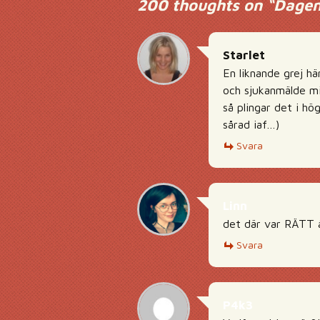
200 thoughts on “
Dagen
Starlet
En liknande grej hä
och sjukanmälde mi
så plingar det i h
sårad iaf…)
Svara
Linn
det där var RÄTT å
Svara
P4k3