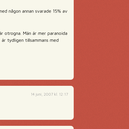
s med någon annan svarade 15% av
 är otrogna. Män är mer paranoida
a är tydligen tillsammans med
14 juni, 2007 kl. 12:17