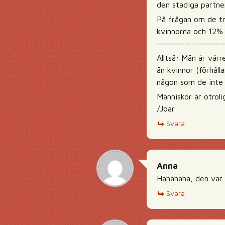
den stadiga partne
På frågan om de tr
kvinnorna och 12% 
—————————
Alltså: Män är vär
än kvinnor (förhål
någon som de inte fu
Människor är otroli
/Joar
Svara
Anna
Hahahaha, den var r
Svara