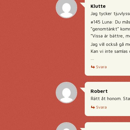
Klutte
Jag tycker tjuvlys
#145 Luna: Du måste
”genomtänkt” kom
”Vissa är bättre, m
Jag vill också gå 
Kan vi inte samlas
…
Svara
Robert
Rätt åt honom. Sta
Svara