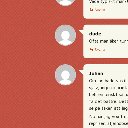
Vadå typiskt män?!
Svara
dude
Ofta man åker tunn
Svara
Johan
Om jag hade vuxit u
själv, ingen inprin
helt empiriskt så h
få det bättre. Det
se på saken att jag
Nu har jag vuxit u
repriser, stjärnob