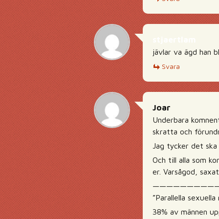
stjaertlam
jävlar va ägd han b
Svara
Joar
Underbara komnenta
skratta och förundr
Jag tycker det ska g
Och till alla som k
er. Varsågod, saxa
—————————
”Parallella sexuella
38% av männen uppg