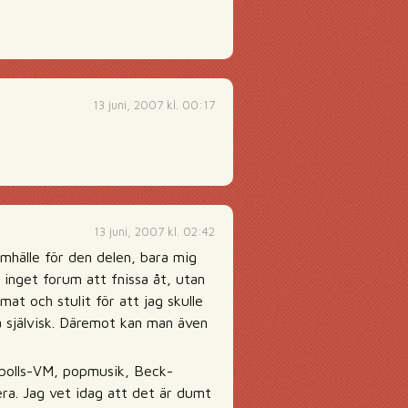
13 juni, 2007 kl. 00:17
13 juni, 2007 kl. 02:42
amhälle för den delen, bara mig
, inget forum att fnissa åt, utan
mat och stulit för att jag skulle
a självisk. Däremot kan man även
otbolls-VM, popmusik, Beck-
a. Jag vet idag att det är dumt