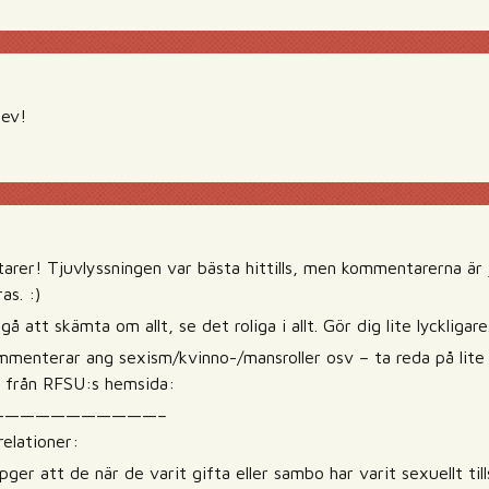
lev!
rer! Tjuvlyssningen var bästa hittills, men kommentarerna är j
as. :)
å att skämta om allt, se det roliga i allt. Gör dig lite lyckligare
ommenterar ang sexism/kvinno-/mansroller osv – ta reda på lite 
t från RFSU:s hemsida:
———————————–
 relationer:
er att de när de varit gifta eller sambo har varit sexuellt t