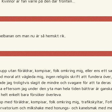
 Kvinnor är fan värre på den där fronten…
elbanan om man nu är så hemskt rik..
pp utan föräldrar, kompisar, folk omkring mig, eller ens ett s
tad moral att vägleda mig, ingen religiös skrift att fundera över
ade jag troligtvis slagit de mindre och svagare för att ta deras 
ta eftersom jag under den yta man hela tiden bättrar är gansk
 helt enkelt bara försöker överleva.
pp med föräldrar, kompisar, folk omkring mig, trafikskyltar, F
servatorium och milkshake med honungs- och kanelsmak med mer