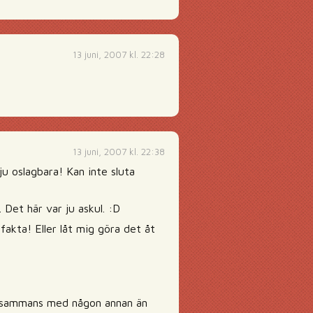
13 juni, 2007 kl. 22:28
13 juni, 2007 kl. 22:38
u oslagbara! Kan inte sluta
. Det här var ju askul. :D
fakta! Eller låt mig göra det åt
illsammans med någon annan än